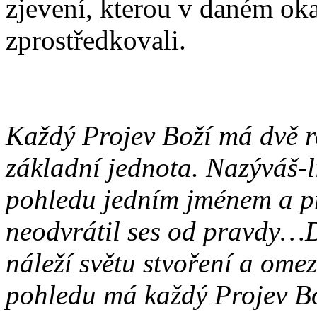
zjevení, kterou v daném oka
zprostředkovali.
Každý Projev Boží má dvě ro
základní jednota. Nazýváš-li
pohledu jedním jménem a při
neodvrátil ses od pravdy…Dr
náleží světu stvoření a ome
pohledu má každý Projev Bo