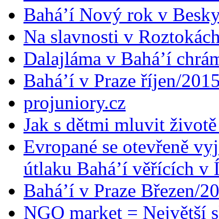
Bahá’í Nový rok v Besk
Na slavnosti v Roztokác
Dalajláma v Bahá’í chrá
Bahá’í v Praze říjen/201
projuniory.cz
Jak s dětmi mluvit životě
Evropané se otevřeně vyj
útlaku Bahá’í věřících v 
Bahá’í v Praze Březen/2
NGO market = Největší s