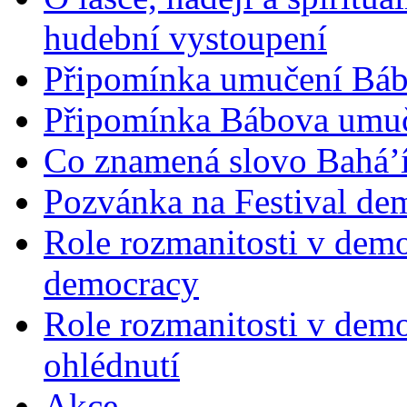
hudební vystoupení
Připomínka umučení Bába
Připomínka Bábova umuče
Co znamená slovo Bahá’í 
Pozvánka na Festival de
Role rozmanitosti v demok
democracy
Role rozmanitosti v demo
ohlédnutí
Akce