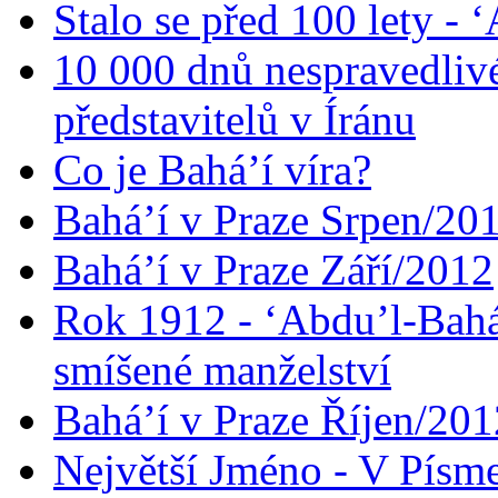
Stalo se před 100 lety -
10 000 dnů nespravedliv
představitelů v Íránu
Co je Bahá’í víra?
Bahá’í v Praze Srpen/20
Bahá’í v Praze Září/2012
Rok 1912 - ‘Abdu’l-Bahá
smíšené manželství
Bahá’í v Praze Říjen/201
Největší Jméno - V Písm