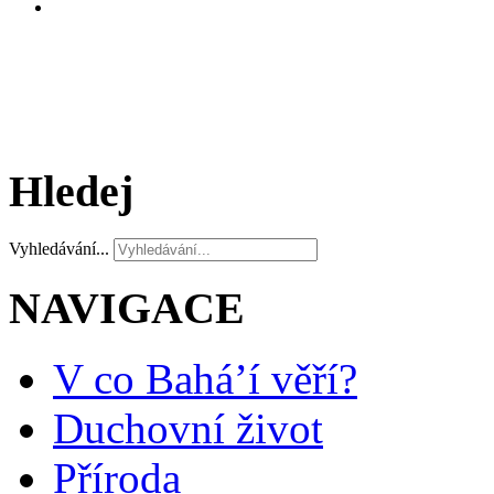
Hledej
Vyhledávání...
NAVIGACE
V co Bahá’í věří?
Duchovní život
Příroda