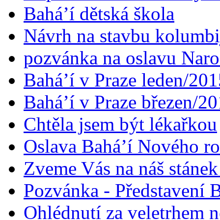
Bahá’í dětská škola
Návrh na stavbu kolumbi
pozvánka na oslavu Naroz
Bahá’í v Praze leden/201
Bahá’í v Praze březen/2
Chtěla jsem být lékařkou
Oslava Bahá’í Nového r
Zveme Vás na náš stáne
Pozvánka - Představení B
Ohlédnutí za veletrhem n