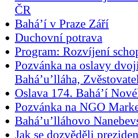
ČR
Bahá’í v Praze Září
Duchovní potrava
Program: Rozvíjení schop
Pozvánka na oslavy dvoj
Bahá’u’lláha, Zvěstovatel
Oslava 174. Bahá’í Nové
Pozvánka na NGO Marke
Bahá’u’lláhovo Nanebev
Jak se dozvěděli prezide