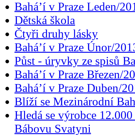
Bahá’í v Praze Leden/20
Dětská škola
Čtyři druhy lásky
Bahá’í v Praze Únor/201
Půst - úryvky ze spisů B
Bahá’í v Praze Březen/2
Bahá’í v Praze Duben/2
Blíží se Mezinárodní Bah
Hledá se výrobce 12.000 
Bábovu Svatyni