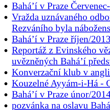
Bahá’í v Praze Červenec
Vražda uznávaného odbor
Rezváního byla nábožen
Bahá’í v Praze říjen/201
Reportáž z Evinského věz
uvězněných Bahá’í předst
Konverzační klub v angl
Kouzelné Ayyám-i-Há - O
Bahá’í v Praze únor/201
pozvánka na oslavu Bahá