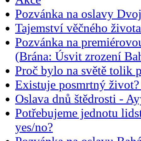
Pozvánka na oslavy Dvoj
Tajemství věčného života
Pozvánka na premiérovou
(Brána: Úsvit zrození Ba
Proč bylo na světě tolik 
Existuje posmrtný život? :
Oslava dnů štědrosti - A
Potřebujeme jednotu lid
yes/no?