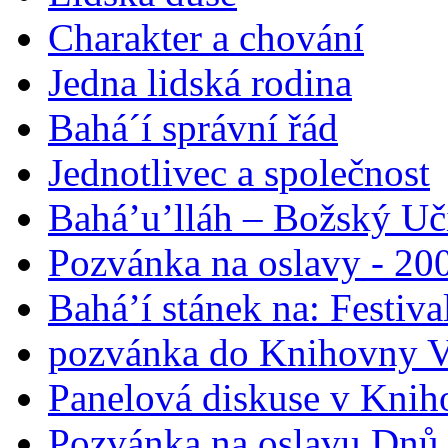
Charakter a chování
Jedna lidská rodina
Bahá´í správní řád
Jednotlivec a společnost
Bahá’u’lláh – Božský Uči
Pozvánka na oslavy - 200
Bahá’í stánek na: Festiv
pozvánka do Knihovny V
Panelová diskuse v Knih
Pozvánka na oslavu Dnů 