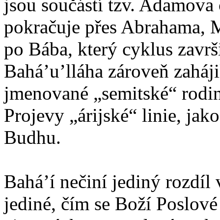
jsou součástí tzv. Adamova
pokračuje přes Abrahama, 
po Bába, který cyklus zavr
Bahá’u’lláha zároveň zaháji
jmenované „semitské“ rodin
Projevy „árijské“ linie, jak
Budhu.
Bahá’í nečiní jediný rozdíl 
jediné, čím se Boží Poslové 