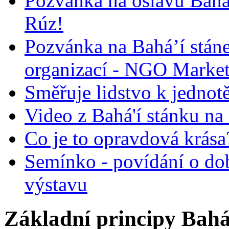
Pozvánka na oslavu Bah
Rúz!
Pozvánka na Bahá’í stán
organizací - NGO Marke
Směřuje lidstvo k jednot
Video z Bahá'í stánku na
Co je to opravdová krása?
Semínko - povídání o do
výstavu
Základní principy Bahá