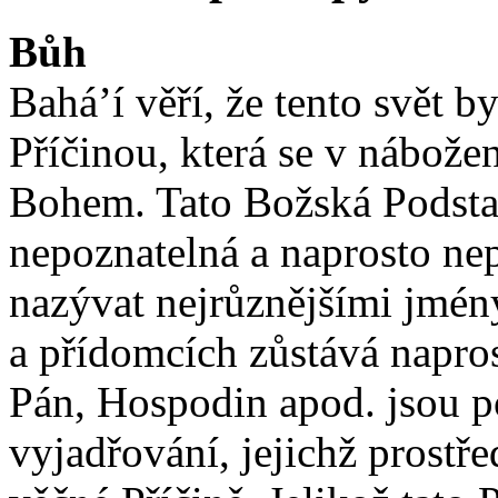
Bůh
Bahá’í věří, že tento svět 
Příčinou, která se v nábože
Bohem. Tato Božská Podstat
nepoznatelná a naprosto ne
nazývat nejrůznějšími jmény
a přídomcích zůstává napro
Pán, Hospodin apod. jsou 
vyjadřování, jejichž prost