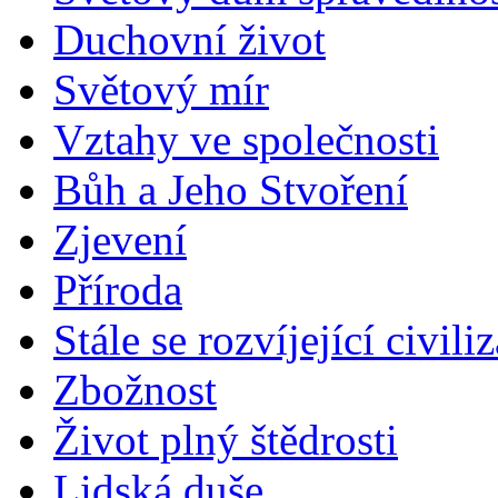
Duchovní život
Světový mír
Vztahy ve společnosti
Bůh a Jeho Stvoření
Zjevení
Příroda
Stále se rozvíjející civili
Zbožnost
Život plný štědrosti
Lidská duše