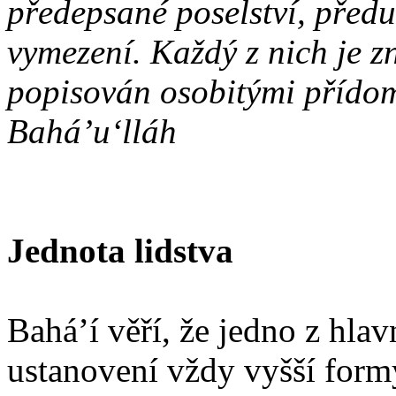
předepsané poselství, předu
vymezení. Každý z nich je 
popisován osobitými přído
Bahá’u‘lláh
Jednota lidstva
Bahá’í věří, že jedno z hla
ustanovení vždy vyšší formy