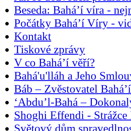
Beseda: Bahá’í víra - ne
Počátky Bahá’í Víry - vi
Kontakt
Tiskové zprávy
V co Bahá’í věří?
Bahá'u'lláh a Jeho Smlou
Báb – Zvěstovatel Bahá’í
‘Abdu’l-Bahá – Dokonalý
Shoghi Effendi - Strážce 
Světový dům spravedlnos