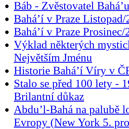
Báb - Zvěstovatel Bahá’u
Bahá’í v Praze Listopad
Bahá’í v Praze Prosinec/
Výklad některých mysti
Největším Jménu
Historie Bahá’í Víry v Č
Stalo se před 100 lety -
Brilantní důkaz
Abdu’l-Bahá na palubě lo
Evropy (New York 5. pro