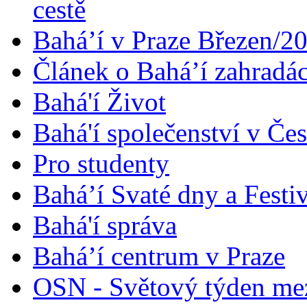
cestě
Bahá’í v Praze Březen/2
Článek o Bahá’í zahradá
Bahá'í Život
Bahá'í společenství v Če
Pro studenty
Bahá’í Svaté dny a Festi
Bahá'í správa
Bahá’í centrum v Praze
OSN - Světový týden me