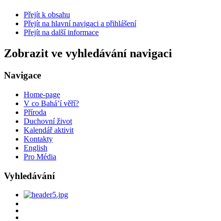
Přejít k obsahu
Přejít na hlavní navigaci a přihlášení
Přejít na další informace
Zobrazit ve vyhledávání navigaci
Navigace
Home-page
V co Bahá’í věří?
Příroda
Duchovní život
Kalendář aktivit
Kontakty
English
Pro Média
Vyhledávání