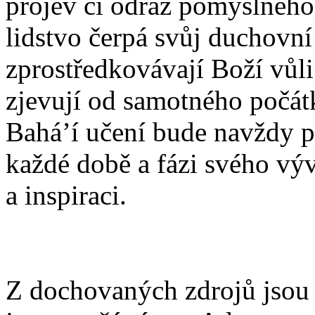
projev či odraz pomyslného
lidstvo čerpá svůj duchovní
zprostředkovávají Boží vůl
zjevují od samotného počátk
Bahá’í učení bude navždy p
každé době a fázi svého vý
a inspiraci.
Z dochovaných zdrojů jsou