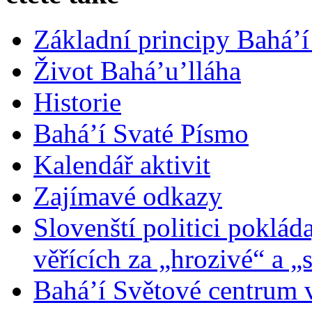
Základní principy Bahá’í
Život Bahá’u’lláha
Historie
Bahá’í Svaté Písmo
Kalendář aktivit
Zajímavé odkazy
Slovenští politici poklád
věřících za „hrozivé“ a „
Bahá’í Světové centrum v