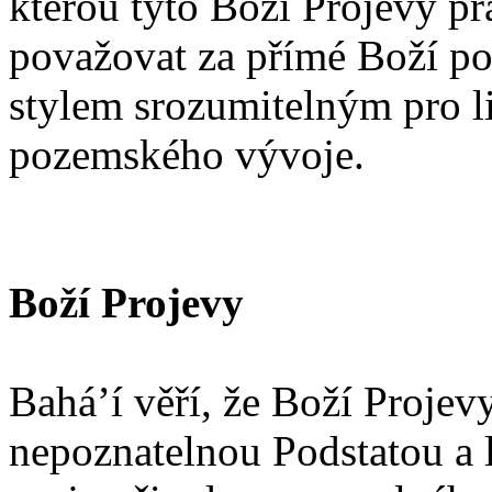
kterou tyto Boží Projevy pra
považovat za přímé Boží po
stylem srozumitelným pro li
pozemského vývoje.
Boží Projevy
Bahá’í věří, že Boží Projev
nepoznatelnou Podstatou a 