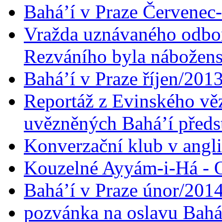
Bahá’í v Praze Červenec
Vražda uznávaného odbor
Rezváního byla nábožen
Bahá’í v Praze říjen/201
Reportáž z Evinského věz
uvězněných Bahá’í předst
Konverzační klub v angl
Kouzelné Ayyám-i-Há - O
Bahá’í v Praze únor/201
pozvánka na oslavu Bahá