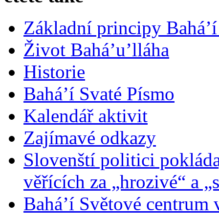
Základní principy Bahá’í
Život Bahá’u’lláha
Historie
Bahá’í Svaté Písmo
Kalendář aktivit
Zajímavé odkazy
Slovenští politici poklád
věřících za „hrozivé“ a „
Bahá’í Světové centrum v