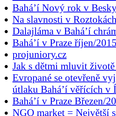
Bahá’í Nový rok v Besk
Na slavnosti v Roztokác
Dalajláma v Bahá’í chrá
Bahá’í v Praze říjen/201
projuniory.cz
Jak s dětmi mluvit životě
Evropané se otevřeně vyj
útlaku Bahá’í věřících v 
Bahá’í v Praze Březen/2
NGO market = Největší s