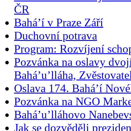
ČR
Bahá’í v Praze Září
Duchovní potrava
Program: Rozvíjení schop
Pozvánka na oslavy dvoj
Bahá’u’lláha, Zvěstovatel
Oslava 174. Bahá’í Nové
Pozvánka na NGO Marke
Bahá’u’lláhovo Nanebev
Jak se dozvěděli prezide