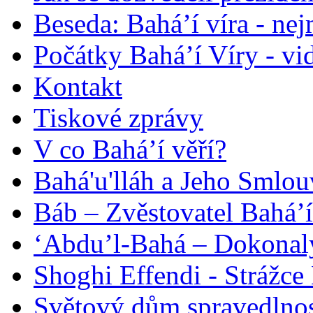
Beseda: Bahá’í víra - ne
Počátky Bahá’í Víry - vi
Kontakt
Tiskové zprávy
V co Bahá’í věří?
Bahá'u'lláh a Jeho Smlou
Báb – Zvěstovatel Bahá’í
‘Abdu’l-Bahá – Dokonalý
Shoghi Effendi - Strážce 
Světový dům spravedlnos