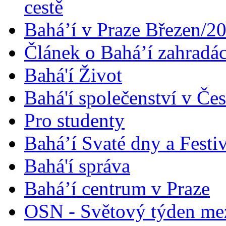
cestě
Bahá’í v Praze Březen/2
Článek o Bahá’í zahradá
Bahá'í Život
Bahá'í společenství v Če
Pro studenty
Bahá’í Svaté dny a Festi
Bahá'í správa
Bahá’í centrum v Praze
OSN - Světový týden me