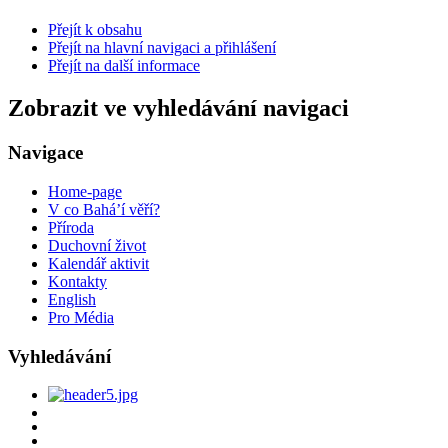
Přejít k obsahu
Přejít na hlavní navigaci a přihlášení
Přejít na další informace
Zobrazit ve vyhledávání navigaci
Navigace
Home-page
V co Bahá’í věří?
Příroda
Duchovní život
Kalendář aktivit
Kontakty
English
Pro Média
Vyhledávání