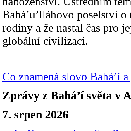
náboženství. Ústředním tém
Bahá’u’lláhovo poselství o 
rodiny a že nastal čas pro j
globální civilizaci.
Co znamená slovo Bahá’í a 
Zprávy z Bahá’í světa v A
7. srpen 2026