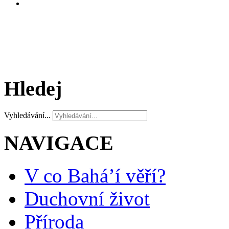
Hledej
Vyhledávání...
NAVIGACE
V co Bahá’í věří?
Duchovní život
Příroda