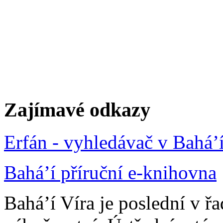
Zajímavé odkazy
Erfán - vyhledávač v Bahá’
Bahá’í příruční e-knihovna
Bahá’í Víra je poslední v ř