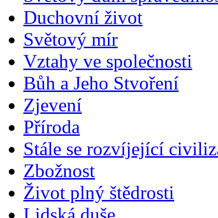
Duchovní život
Světový mír
Vztahy ve společnosti
Bůh a Jeho Stvoření
Zjevení
Příroda
Stále se rozvíjející civili
Zbožnost
Život plný štědrosti
Lidská duše