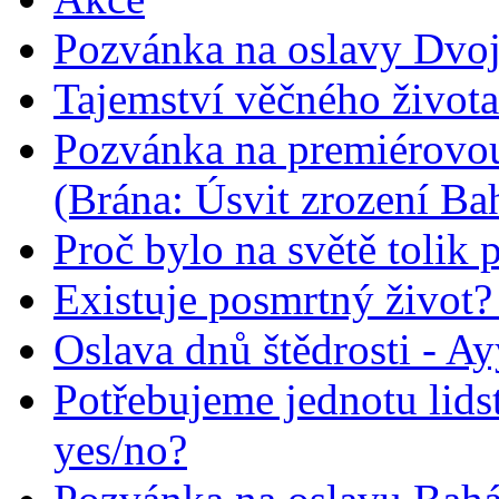
Pozvánka na oslavy Dvoj
Tajemství věčného života
Pozvánka na premiérovou
(Brána: Úsvit zrození Ba
Proč bylo na světě tolik 
Existuje posmrtný život? :
Oslava dnů štědrosti - A
Potřebujeme jednotu lid
yes/no?