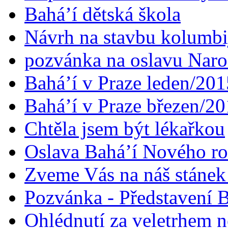
Bahá’í dětská škola
Návrh na stavbu kolumbi
pozvánka na oslavu Naroz
Bahá’í v Praze leden/201
Bahá’í v Praze březen/2
Chtěla jsem být lékařkou
Oslava Bahá’í Nového r
Zveme Vás na náš stáne
Pozvánka - Představení B
Ohlédnutí za veletrhem n