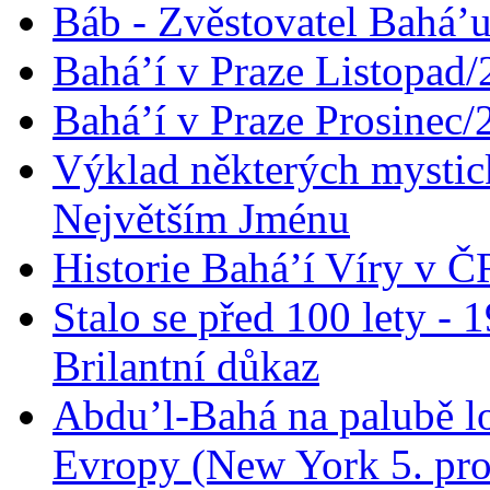
Báb - Zvěstovatel Bahá’u
Bahá’í v Praze Listopad
Bahá’í v Praze Prosinec/
Výklad některých mysti
Největším Jménu
Historie Bahá’í Víry v Č
Stalo se před 100 lety -
Brilantní důkaz
Abdu’l-Bahá na palubě lo
Evropy (New York 5. pro