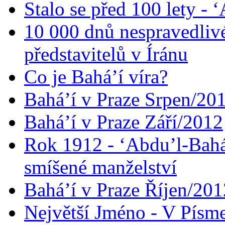
Stalo se před 100 lety -
10 000 dnů nespravedliv
představitelů v Íránu
Co je Bahá’í víra?
Bahá’í v Praze Srpen/20
Bahá’í v Praze Září/2012
Rok 1912 - ‘Abdu’l-Bahá
smíšené manželství
Bahá’í v Praze Říjen/201
Největší Jméno - V Písm