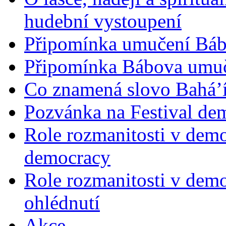
hudební vystoupení
Připomínka umučení Bába
Připomínka Bábova umuče
Co znamená slovo Bahá’í 
Pozvánka na Festival de
Role rozmanitosti v demok
democracy
Role rozmanitosti v demo
ohlédnutí
Akce