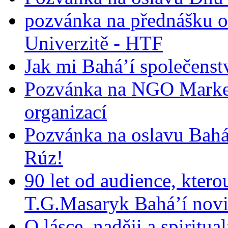
pozvánka na přednášku o
Univerzitě - HTF
Jak mi Bahá’í společenst
Pozvánka na NGO Market
organizací
Pozvánka na oslavu Bah
Rúz!
90 let od audience, ktero
T.G.Masaryk Bahá’í novi
O lásce, naději a spiritua