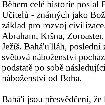
Během celé historie poslal 
Učitelů - známých jako Boží
základ pro rozvoj civilizace
Abraham, Kršna, Zoroaster
Ježíš. Bahá'u'lláh, poslední 
světová náboženství pocháze
podstatě po sobě následují
náboženství od Boha.
Bahá'í jsou přesvědčeni, že 