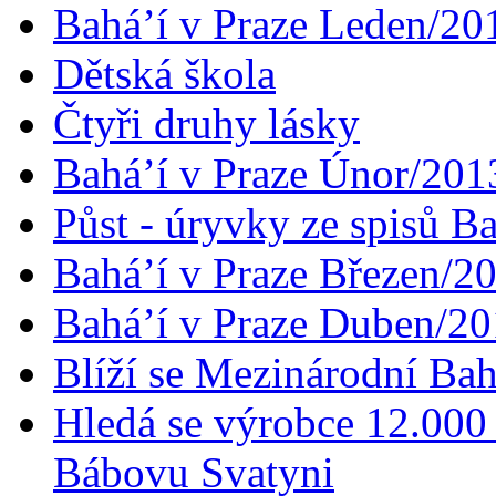
Bahá’í v Praze Leden/20
Dětská škola
Čtyři druhy lásky
Bahá’í v Praze Únor/201
Půst - úryvky ze spisů B
Bahá’í v Praze Březen/2
Bahá’í v Praze Duben/2
Blíží se Mezinárodní Bah
Hledá se výrobce 12.000 
Bábovu Svatyni