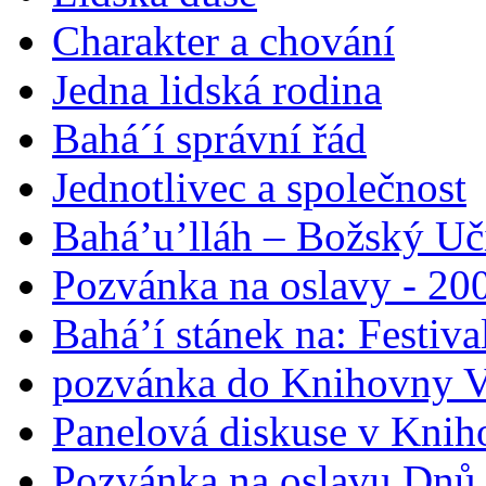
Charakter a chování
Jedna lidská rodina
Bahá´í správní řád
Jednotlivec a společnost
Bahá’u’lláh – Božský Uči
Pozvánka na oslavy - 200
Bahá’í stánek na: Festiv
pozvánka do Knihovny V
Panelová diskuse v Knih
Pozvánka na oslavu Dnů 