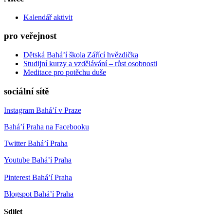
Kalendář aktivit
pro veřejnost
Dětská Bahá’í škola Zářící hvězdička
Studijní kurzy a vzdělávání – růst osobnosti
Meditace pro potěchu duše
sociální sítě
Instagram Bahá’í v Praze
Bahá’í Praha na Facebooku
Twitter Bahá’í Praha
Youtube Bahá’í Praha
Pinterest Bahá’í Praha
Blogspot Bahá’í Praha
Sdílet