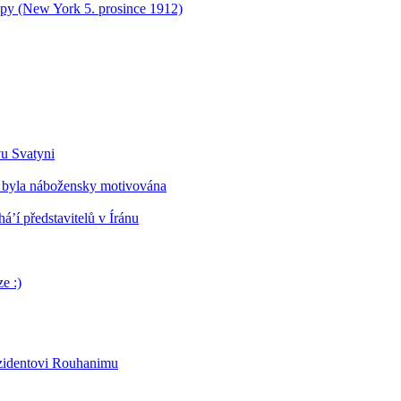
opy (New York 5. prosince 1912)
vu Svatyni
 byla nábožensky motivována
’í představitelů v Íránu
e :)
ezidentovi Rouhanimu