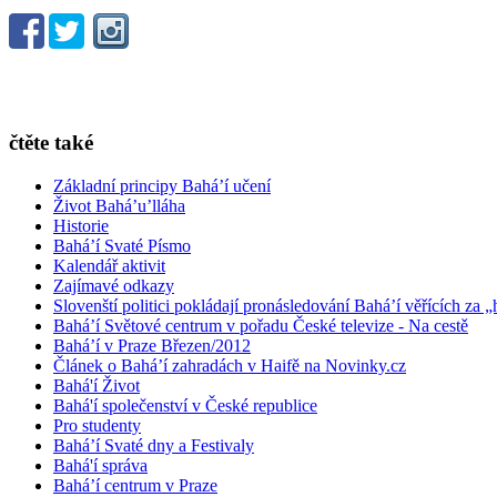
čtěte také
Základní principy Bahá’í učení
Život Bahá’u’lláha
Historie
Bahá’í Svaté Písmo
Kalendář aktivit
Zajímavé odkazy
Slovenští politici pokládají pronásledování Bahá’í věřících za „
Bahá’í Světové centrum v pořadu České televize - Na cestě
Bahá’í v Praze Březen/2012
Článek o Bahá’í zahradách v Haifě na Novinky.cz
Bahá'í Život
Bahá'í společenství v České republice
Pro studenty
Bahá’í Svaté dny a Festivaly
Bahá'í správa
Bahá’í centrum v Praze