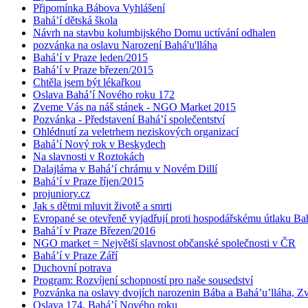
Připomínka Bábova Vyhlášení
Bahá’í dětská škola
Návrh na stavbu kolumbijského Domu uctívání odhalen
pozvánka na oslavu Narození Bahá'u'lláha
Bahá’í v Praze leden/2015
Bahá’í v Praze březen/2015
Chtěla jsem být lékařkou
Oslava Bahá’í Nového roku 172
Zveme Vás na náš stánek - NGO Market 2015
Pozvánka - Představení Bahá’í společentství
Ohlédnutí za veletrhem neziskových organizací
Bahá’í Nový rok v Beskydech
Na slavnosti v Roztokách
Dalajláma v Bahá’í chrámu v Novém Dillí
Bahá’í v Praze říjen/2015
projuniory.cz
Jak s dětmi mluvit životě a smrti
Evropané se otevřeně vyjadřují proti hospodářskému útlaku Bah
Bahá’í v Praze Březen/2016
NGO market = Největší slavnost občanské společnosti v ČR
Bahá’í v Praze Září
Duchovní potrava
Program: Rozvíjení schopností pro naše sousedství
Pozvánka na oslavy dvojích narozenin Bába a Bahá’u’lláha, Zvě
Oslava 174. Bahá’í Nového roku