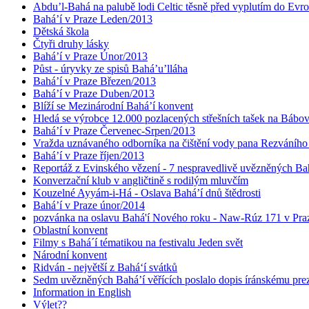
Abdu’l-Bahá na palubě lodi Celtic těsně před vyplutím do Evr
Bahá’í v Praze Leden/2013
Dětská škola
Čtyři druhy lásky
Bahá’í v Praze Únor/2013
Půst - úryvky ze spisů Bahá’u’lláha
Bahá’í v Praze Březen/2013
Bahá’í v Praze Duben/2013
Blíží se Mezinárodní Bahá’í konvent
Hledá se výrobce 12.000 pozlacených střešních tašek na Bábo
Bahá’í v Praze Červenec-Srpen/2013
Vražda uznávaného odborníka na čištění vody pana Rezváního
Bahá’í v Praze říjen/2013
Reportáž z Evinského vězení - 7 nespravedlivě uvězněných Bahá
Konverzační klub v angličtině s rodilým mluvčím
Kouzelné Ayyám-i-Há - Oslava Bahá’í dnů štědrosti
Bahá’í v Praze únor/2014
pozvánka na oslavu Bahá'í Nového roku - Naw-Rúz 171 v Praz
Oblastní konvent
Filmy s Bahá´í tématikou na festivalu Jeden svět
Národní konvent
Ridván - největší z Bahá‘í svátků
Sedm uvězněných Bahá’í věřících poslalo dopis íránskému pr
Information in English
Výlet??