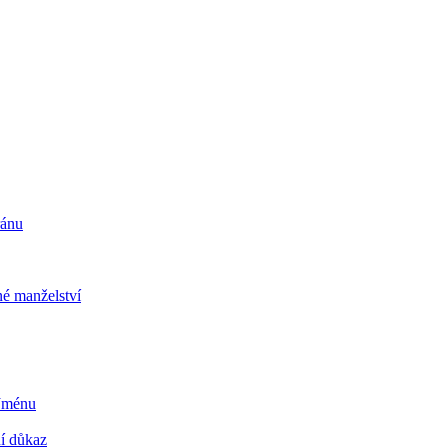
ránu
é manželství
 Jménu
ní důkaz