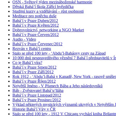
OSN - Světový týden mezináboženské harmonie
Dětská Bahá’í škola Zářící hvězdička
Studijní kurzy a vzdělávání – růst osobnosti
Meditace pro potěchu duše
Bahá’í v Praze Duben/2012
Bahá’í v Praze Květen/2012
Dobrovolnictví, networking a NGO Market
Bahá’í v Praze Červen/2012
Audio - Video
Bahá’í v Praze Červenec/2012
Rezván v Bahá’í centru
Stalo se před 100 lety - ‘Abdu’l-Baháovy cesty na Západ
10 000 dnů nespravedlivého věznění 7 Bahá´í představitelů v Í
Co je Bahá’í víra?
Bahá’í v Praze Srpen/2012
Bahá’í v Praze Září/2012
Rok 1912 - ‘Abdu’l-Bahá v Kanadě, New York - rasově smíšen
Bahá’í v Praze Říjen/2012
Největší Jméno - V Písmech Bába a Jeho následovníků
Báb - Zvěstovatel Bahá’u’lláha
Bahá’í v Praze Listopad/2012
Bahá’í v Praze Prosinec/2012
Výklad některých mystických významů ukrytých v Největším
Historie Bahá’í Víry v ČR
Stalo se před 100 lety - 1912 V Chicagu vychází kniha Brilant