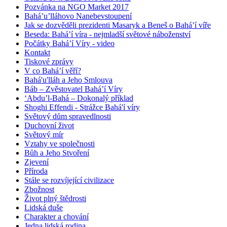
Pozvánka na NGO Market 2017
Bahá’u’lláhovo Nanebevstoupení
Jak se dozvěděli prezidenti Masaryk a Beneš o Bahá’í víře
Beseda: Bahá’í víra - nejmladší světové náboženství
Počátky Bahá’í Víry - video
Kontakt
Tiskové zprávy
V co Bahá’í věří?
Bahá'u'lláh a Jeho Smlouva
Báb – Zvěstovatel Bahá’í Víry
‘Abdu’l-Bahá – Dokonalý příklad
Shoghi Effendi - Strážce Bahá'í víry
Světový dům spravedlnosti
Duchovní život
Světový mír
Vztahy ve společnosti
Bůh a Jeho Stvoření
Zjevení
Příroda
Stále se rozvíjející civilizace
Zbožnost
Život plný štědrosti
Lidská duše
Charakter a chování
Jedna lidská rodina