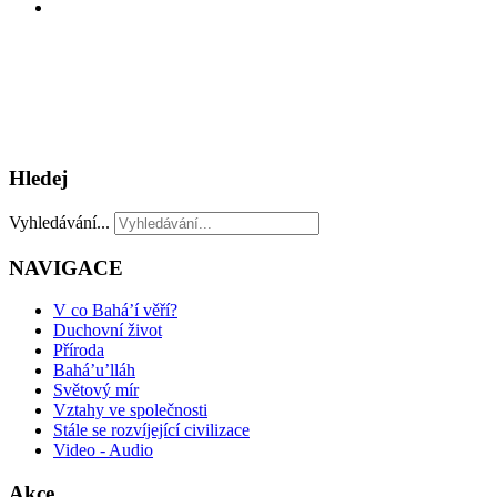
Hledej
Vyhledávání...
NAVIGACE
V co Bahá’í věří?
Duchovní život
Příroda
Bahá’u’lláh
Světový mír
Vztahy ve společnosti
Stále se rozvíjející civilizace
Video - Audio
Akce