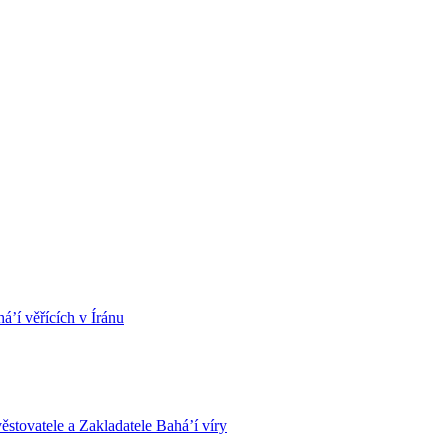
á’í věřících v Íránu
stovatele a Zakladatele Bahá’í víry