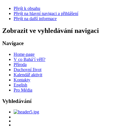
Přejít k obsahu
Přejít na hlavní navigaci a přihlášení
Přejít na další informace
Zobrazit ve vyhledávání navigaci
Navigace
Home-page
V co Bahá’í věří?
Příroda
Duchovní život
Kalendář aktivit
Kontakty
English
Pro Média
Vyhledávání