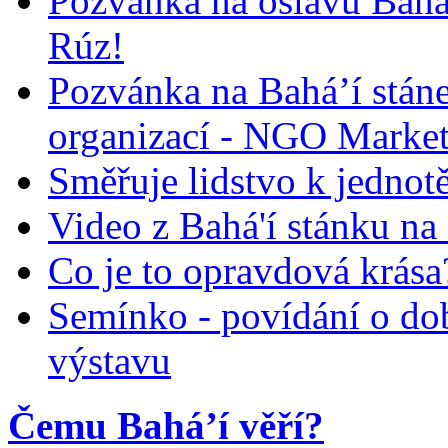
Pozvánka na oslavu Bah
Rúz!
Pozvánka na Bahá’í stán
organizací - NGO Marke
Směřuje lidstvo k jednot
Video z Bahá'í stánku na
Co je to opravdová krása?
Semínko - povídání o do
výstavu
Čemu Bahá’í věří?