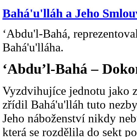
Bahá'u'lláh a Jeho Smlou
‘Abdu'l-Bahá, reprezentova
Bahá'u'lláha.
‘Abdu’l-Bahá – Dokon
Vyzdvihujíce jednotu jako z
zřídil Bahá'u'lláh tuto nezby
Jeho náboženství nikdy nebu
která se rozdělila do sekt p