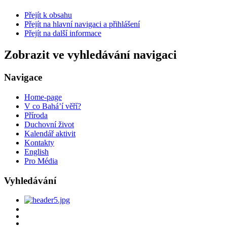
Přejít k obsahu
Přejít na hlavní navigaci a přihlášení
Přejít na další informace
Zobrazit ve vyhledávání navigaci
Navigace
Home-page
V co Bahá’í věří?
Příroda
Duchovní život
Kalendář aktivit
Kontakty
English
Pro Média
Vyhledávání