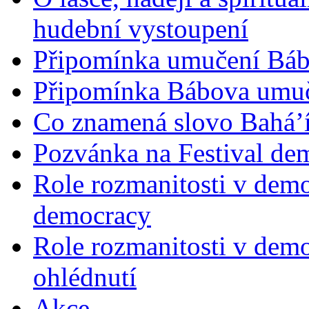
hudební vystoupení
Připomínka umučení Bába
Připomínka Bábova umuče
Co znamená slovo Bahá’í 
Pozvánka na Festival de
Role rozmanitosti v demok
democracy
Role rozmanitosti v demo
ohlédnutí
Akce