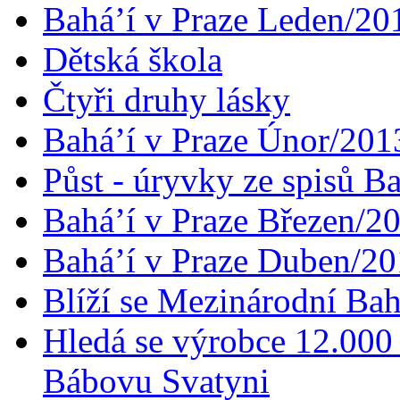
Bahá’í v Praze Leden/20
Dětská škola
Čtyři druhy lásky
Bahá’í v Praze Únor/201
Půst - úryvky ze spisů B
Bahá’í v Praze Březen/2
Bahá’í v Praze Duben/2
Blíží se Mezinárodní Bah
Hledá se výrobce 12.000 
Bábovu Svatyni