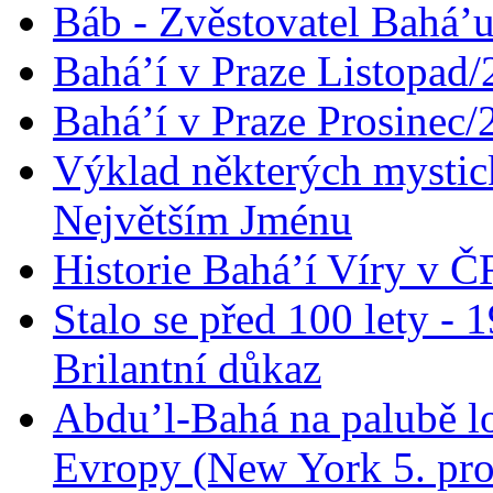
Báb - Zvěstovatel Bahá’u
Bahá’í v Praze Listopad
Bahá’í v Praze Prosinec/
Výklad některých mysti
Největším Jménu
Historie Bahá’í Víry v Č
Stalo se před 100 lety -
Brilantní důkaz
Abdu’l-Bahá na palubě lo
Evropy (New York 5. pro