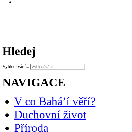
Hledej
Vyhledávání...
NAVIGACE
V co Bahá’í věří?
Duchovní život
Příroda