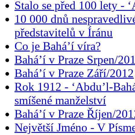
Stalo se před 100 lety -
10 000 dnů nespravedliv
představitelů v Íránu
Co je Bahá’í víra?
Bahá’í v Praze Srpen/20
Bahá’í v Praze Září/2012
Rok 1912 - ‘Abdu’l-Bahá
smíšené manželství
Bahá’í v Praze Říjen/201
Největší Jméno - V Písm