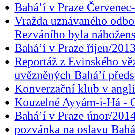
Bahá’í v Praze Červenec
Vražda uznávaného odbor
Rezváního byla nábožen
Bahá’í v Praze říjen/201
Reportáž z Evinského věz
uvězněných Bahá’í předst
Konverzační klub v angl
Kouzelné Ayyám-i-Há - O
Bahá’í v Praze únor/201
pozvánka na oslavu Bahá