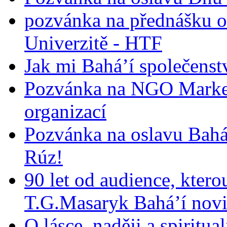
pozvánka na přednášku o
Univerzitě - HTF
Jak mi Bahá’í společenst
Pozvánka na NGO Market
organizací
Pozvánka na oslavu Bah
Rúz!
90 let od audience, ktero
T.G.Masaryk Bahá’í novi
O lásce, naději a spiritua