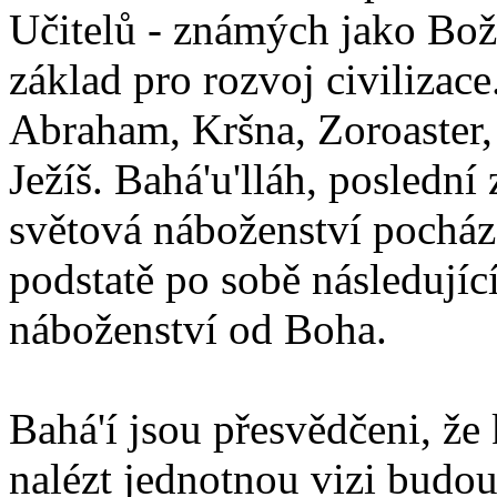
Učitelů - známých jako Boží
základ pro rozvoj civilizace
Abraham, Kršna, Zoroaster
Ježíš. Bahá'u'lláh, poslední 
světová náboženství pocháze
podstatě po sobě následují
náboženství od Boha.
Bahá'í jsou přesvědčeni, že 
nalézt jednotnou vizi budou