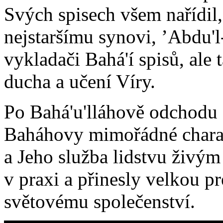
Svých spisech všem nařídil, 
nejstaršímu synovi, ’Abdu'
vykladači Bahá'í spisů, ale
ducha a učení Víry.
Po Bahá'u'lláhově odchodu z
Baháhovy mimořádné charakt
a Jeho služba lidstvu živým
v praxi a přinesly velkou pr
světovému společenství.