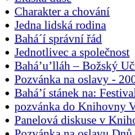
Charakter a chování
Jedna lidská rodina
Bahá´í správní řád
Jednotlivec a společnost
Bahá’u’lláh – Božský Uči
Pozvánka na oslavy - 200
Bahá’í stánek na: Festiv
pozvánka do Knihovny V
Panelová diskuse v Knih
Pozvánka na oslavu Dnů 