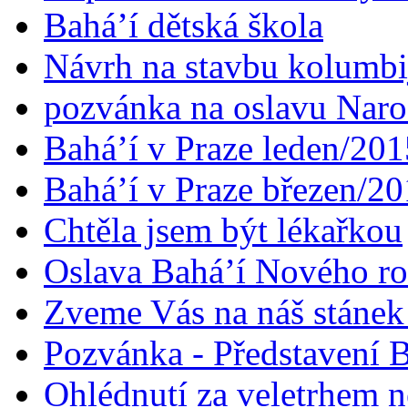
Bahá’í dětská škola
Návrh na stavbu kolumbi
pozvánka na oslavu Naroz
Bahá’í v Praze leden/201
Bahá’í v Praze březen/2
Chtěla jsem být lékařkou
Oslava Bahá’í Nového r
Zveme Vás na náš stáne
Pozvánka - Představení B
Ohlédnutí za veletrhem n