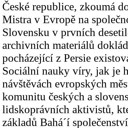
České republice, zkoumá do
Mistra v Evropě na společn
Slovensku v prvních desetile
archivních materiálů doklá
pocházející z Persie existo
Sociální nauky víry, jak je
návštěvách evropských měst
komunitu českých a slovens
lidskoprávních aktivistů, kt
základů Bahá´í společenstv