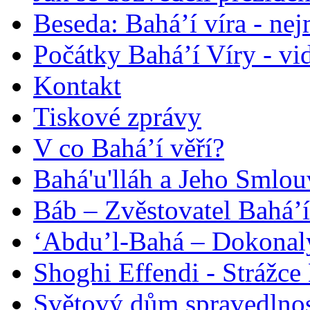
Beseda: Bahá’í víra - ne
Počátky Bahá’í Víry - vi
Kontakt
Tiskové zprávy
V co Bahá’í věří?
Bahá'u'lláh a Jeho Smlou
Báb – Zvěstovatel Bahá’í
‘Abdu’l-Bahá – Dokonalý
Shoghi Effendi - Strážce 
Světový dům spravedlnos