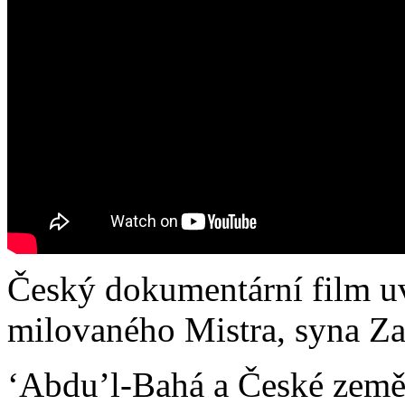
Český dokumentární film u
milovaného Mistra, syna Zak
ʻAbdu’l-Bahá a České země