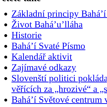
Základní principy Bahá’í
Život Bahá’u’lláha
Historie
Bahá’í Svaté Písmo
Kalendář aktivit
Zajímavé odkazy
Slovenští politici poklád
věřících za „hrozivé“ a „
Bahá’í Světové centrum v