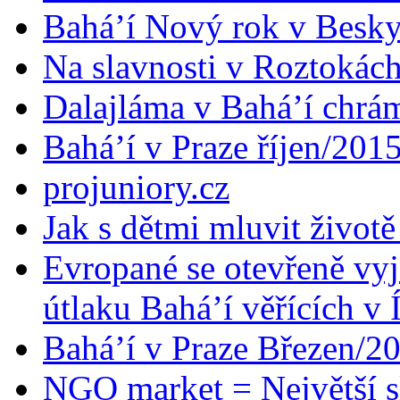
Bahá’í Nový rok v Besk
Na slavnosti v Roztokác
Dalajláma v Bahá’í chrá
Bahá’í v Praze říjen/201
projuniory.cz
Jak s dětmi mluvit životě
Evropané se otevřeně vyj
útlaku Bahá’í věřících v 
Bahá’í v Praze Březen/2
NGO market = Největší s