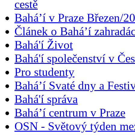
cestě
Bahá’í v Praze Březen/2
Článek o Bahá’í zahradá
Bahá'í Život
Bahá'í společenství v Če
Pro studenty
Bahá’í Svaté dny a Festi
Bahá'í správa
Bahá’í centrum v Praze
OSN - Světový týden me