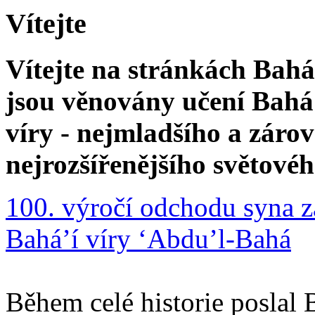
Vítejte
Vítejte na stránkách Bahá'
jsou věnovány učení Bahá'
víry - nejmladšího a zár
nejrozšířenějšího světové
100. výročí odchodu syna z
Bahá’í víry ‘Abdu’l-Bahá
Během celé historie poslal 