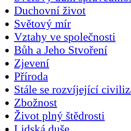
Duchovní život
Světový mír
Vztahy ve společnosti
Bůh a Jeho Stvoření
Zjevení
Příroda
Stále se rozvíjející civili
Zbožnost
Život plný štědrosti
Lidská duše