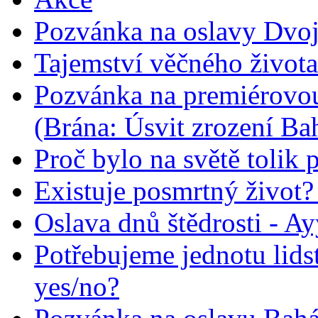
Pozvánka na oslavy Dvoj
Tajemství věčného života
Pozvánka na premiérovou
(Brána: Úsvit zrození Ba
Proč bylo na světě tolik 
Existuje posmrtný život? :
Oslava dnů štědrosti - A
Potřebujeme jednotu lid
yes/no?