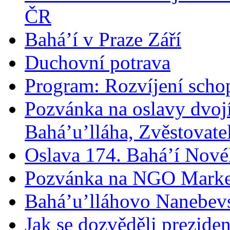
ČR
Bahá’í v Praze Září
Duchovní potrava
Program: Rozvíjení schop
Pozvánka na oslavy dvoj
Bahá’u’lláha, Zvěstovatel
Oslava 174. Bahá’í Nové
Pozvánka na NGO Marke
Bahá’u’lláhovo Nanebev
Jak se dozvěděli prezide