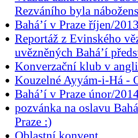
Rezváního byla nábožen
Bahá’í v Praze říjen/201
Reportáž z Evinského věz
uvězněných Bahá’í předst
Konverzační klub v angl
Kouzelné Ayyám-i-Há - O
Bahá’í v Praze únor/201
pozvánka na oslavu Bahá
Praze :)
Oblastní konvent