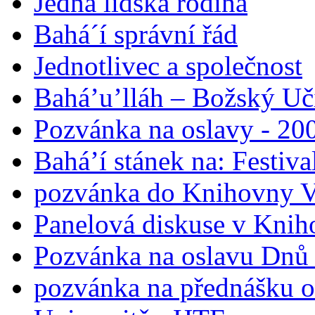
Jedna lidská rodina
Bahá´í správní řád
Jednotlivec a společnost
Bahá’u’lláh – Božský Uči
Pozvánka na oslavy - 200
Bahá’í stánek na: Festiv
pozvánka do Knihovny V
Panelová diskuse v Knih
Pozvánka na oslavu Dnů 
pozvánka na přednášku o