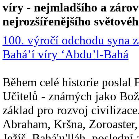
víry - nejmladšího a zár
nejrozšířenějšího světové
100. výročí odchodu syna z
Bahá’í víry ‘Abdu’l-Bahá
Během celé historie poslal 
Učitelů - známých jako Boží
základ pro rozvoj civilizace
Abraham, Kršna, Zoroaster
Ježíš. Bahá'u'lláh, poslední 