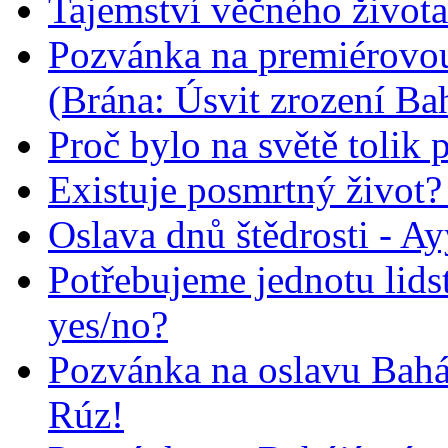
Tajemství věčného života
Pozvánka na premiérovou
(Brána: Úsvit zrození Ba
Proč bylo na světě tolik 
Existuje posmrtný život? :
Oslava dnů štědrosti - A
Potřebujeme jednotu lid
yes/no?
Pozvánka na oslavu Bah
Rúz!