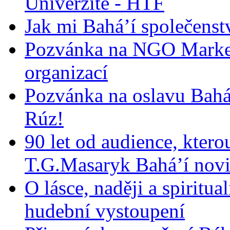
Univerzitě - HTF
Jak mi Bahá’í společenst
Pozvánka na NGO Market
organizací
Pozvánka na oslavu Bah
Rúz!
90 let od audience, ktero
T.G.Masaryk Bahá’í novi
O lásce, naději a spiritua
hudební vystoupení