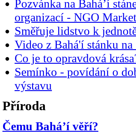
Pozvánka na Bahá’í stán
organizací - NGO Marke
Směřuje lidstvo k jednot
Video z Bahá'í stánku na
Co je to opravdová krása?
Semínko - povídání o do
výstavu
Příroda
Čemu Bahá’í věří?