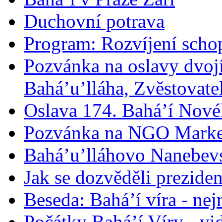
Duchovní potrava
Program: Rozvíjení schop
Pozvánka na oslavy dvoj
Bahá’u’lláha, Zvěstovatel
Oslava 174. Bahá’í Nové
Pozvánka na NGO Marke
Bahá’u’lláhovo Nanebev
Jak se dozvěděli prezide
Beseda: Bahá’í víra - ne
Počátky Bahá’í Víry - vi