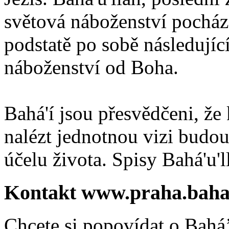
světová náboženství pocháze
podstatě po sobě následují
náboženství od Boha.
Bahá'í jsou přesvědčeni, že 
nalézt jednotnou vizi budou
účelu života. Spisy Bahá'u'll
Kontakt www.praha.baha
Chcete si popovídat o Bahá’