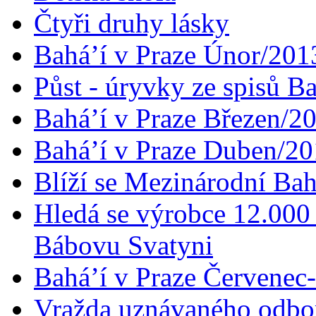
Čtyři druhy lásky
Bahá’í v Praze Únor/201
Půst - úryvky ze spisů B
Bahá’í v Praze Březen/2
Bahá’í v Praze Duben/2
Blíží se Mezinárodní Bah
Hledá se výrobce 12.000 
Bábovu Svatyni
Bahá’í v Praze Červenec
Vražda uznávaného odbor