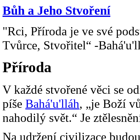
Bůh a Jeho Stvoření
"Rci, Příroda je ve své pod
Tvůrce, Stvořitel“ -Bahá'u'l
Příroda
V každé stvořené věci se od
píše
Bahá'u'lláh
, „je Boží vů
nahodilý svět.“ Je ztělesně
Na udržení civilizace budo