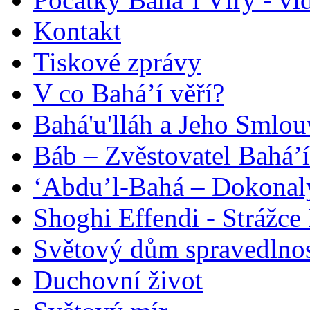
Kontakt
Tiskové zprávy
V co Bahá’í věří?
Bahá'u'lláh a Jeho Smlou
Báb – Zvěstovatel Bahá’í
‘Abdu’l-Bahá – Dokonalý
Shoghi Effendi - Strážce 
Světový dům spravedlnos
Duchovní život