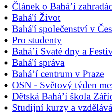
Článek o Bahá’í zahradá
Bahá'í Život
Bahá'í společenství v Če
Pro studenty
Bahá’í Svaté dny a Festi
Bahá'í správa
Bahá’í centrum v Praze
OSN - Světový týden me
Dětská Bahá’í škola Září
Studijní kurzy a vzdělává