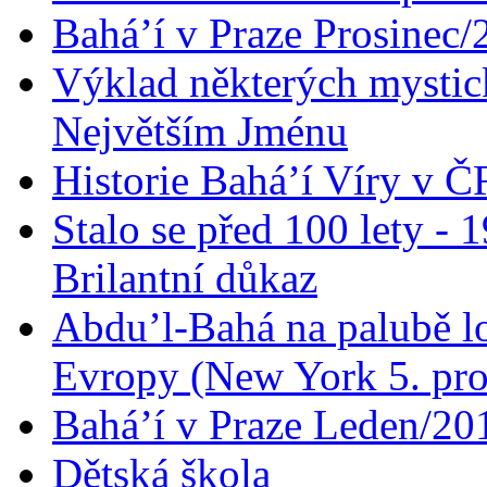
Bahá’í v Praze Prosinec/
Výklad některých mysti
Největším Jménu
Historie Bahá’í Víry v Č
Stalo se před 100 lety -
Brilantní důkaz
Abdu’l-Bahá na palubě lo
Evropy (New York 5. pro
Bahá’í v Praze Leden/20
Dětská škola