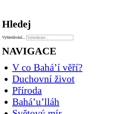
Hledej
Vyhledávání...
NAVIGACE
V co Bahá’í věří?
Duchovní život
Příroda
Bahá’u’lláh
Světový mír