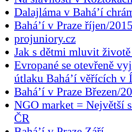
Dalajláma v Bahá’í chrá
Bahá’í v Praze říjen/201
projuniory.cz
Jak s dětmi mluvit životě
Evropané se otevřeně vyj
útlaku Bahá’í věřících v 
Bahá’í v Praze Březen/2
NGO market = Největší s
ČR
Bahá’í v Praze Září