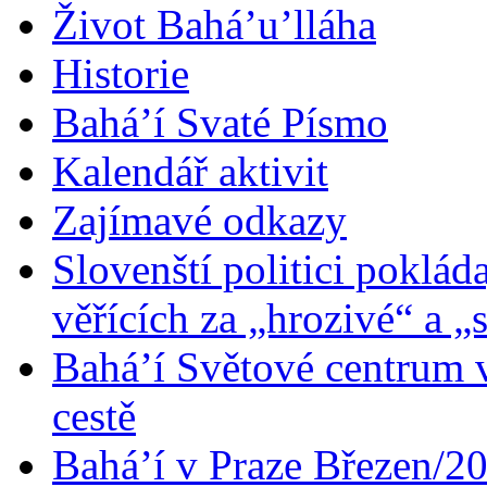
Život Bahá’u’lláha
Historie
Bahá’í Svaté Písmo
Kalendář aktivit
Zajímavé odkazy
Slovenští politici poklád
věřících za „hrozivé“ a „
Bahá’í Světové centrum v
cestě
Bahá’í v Praze Březen/2