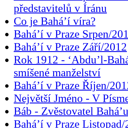
představitelů v Íránu
Co je Bahá’í víra?
Bahá’í v Praze Srpen/20
Bahá’í v Praze Září/2012
Rok 1912 - ‘Abdu’l-Bahá
smíšené manželství
Bahá’í v Praze Říjen/201
Největší Jméno - V Písm
Báb - Zvěstovatel Bahá’u
Bahá’í v Praze Listopad