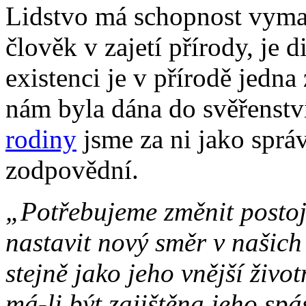
Lidstvo má schopnost vymani
člověk v zajetí přírody, je
existenci je v přírodě jedna
nám byla dána do svěřenstv
rodiny
jsme za ni jako sprá
zodpovědní.
„Potřebujeme změnit postoj
nastavit nový směr v našich 
stejně jako jeho vnější živo
má-li být zajištěna jeho spá