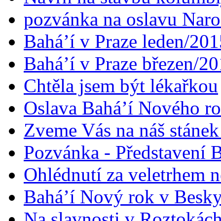
pozvánka na oslavu Naroz
Bahá’í v Praze leden/201
Bahá’í v Praze březen/2
Chtěla jsem být lékařkou
Oslava Bahá’í Nového r
Zveme Vás na náš stáne
Pozvánka - Představení B
Ohlédnutí za veletrhem n
Bahá’í Nový rok v Besk
Na slavnosti v Roztokác