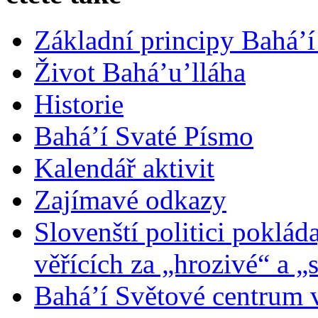
Základní principy Bahá’í
Život Bahá’u’lláha
Historie
Bahá’í Svaté Písmo
Kalendář aktivit
Zajímavé odkazy
Slovenští politici poklád
věřících za „hrozivé“ a „
Bahá’í Světové centrum v