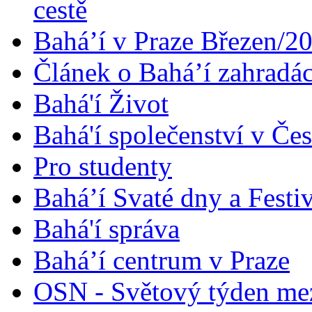
cestě
Bahá’í v Praze Březen/2
Článek o Bahá’í zahradá
Bahá'í Život
Bahá'í společenství v Če
Pro studenty
Bahá’í Svaté dny a Festi
Bahá'í správa
Bahá’í centrum v Praze
OSN - Světový týden me