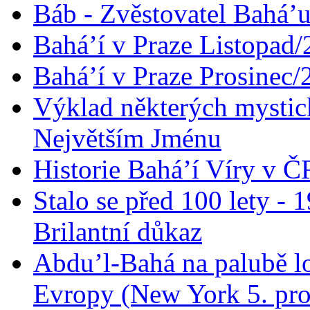
Báb - Zvěstovatel Bahá’u
Bahá’í v Praze Listopad
Bahá’í v Praze Prosinec/
Výklad některých mysti
Největším Jménu
Historie Bahá’í Víry v Č
Stalo se před 100 lety -
Brilantní důkaz
Abdu’l-Bahá na palubě lo
Evropy (New York 5. pro