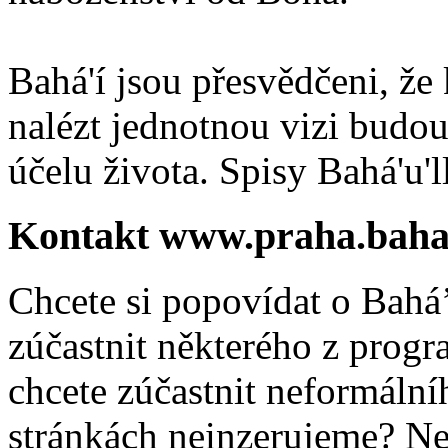
Bahá'í jsou přesvědčeni, že 
nalézt jednotnou vizi budou
účelu života. Spisy Bahá'u'll
Kontakt www.praha.baha
Chcete si popovídat o Bahá’
zúčastnit některého z prog
chcete zúčastnit neformálníh
stránkách neinzerujeme? Ne