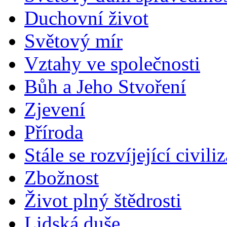
Duchovní život
Světový mír
Vztahy ve společnosti
Bůh a Jeho Stvoření
Zjevení
Příroda
Stále se rozvíjející civili
Zbožnost
Život plný štědrosti
Lidská duše