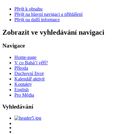
Přejít k obsahu
Přejít na hlavní navigaci a přihlášení
Přejít na další informace
Zobrazit ve vyhledávání navigaci
Navigace
Home-page
V co Bahá’í věří?
Příroda
Duchovní život
Kalendář aktivit
Kontakty
English
Pro Média
Vyhledávání