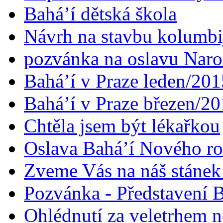
Bahá’í dětská škola
Návrh na stavbu kolumbi
pozvánka na oslavu Naroz
Bahá’í v Praze leden/201
Bahá’í v Praze březen/2
Chtěla jsem být lékařkou
Oslava Bahá’í Nového r
Zveme Vás na náš stáne
Pozvánka - Představení B
Ohlédnutí za veletrhem n