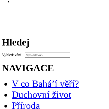
Hledej
Vyhledávání...
NAVIGACE
V co Bahá’í věří?
Duchovní život
Příroda