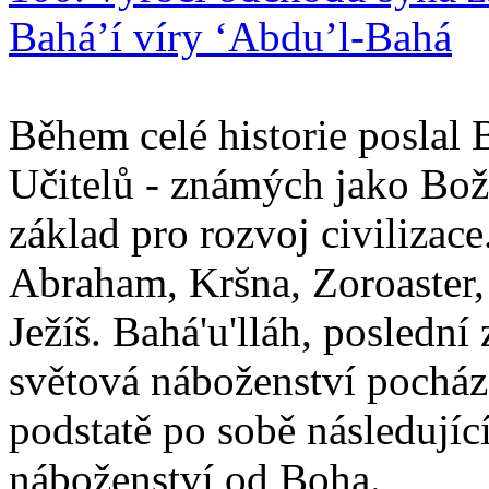
Bahá’í víry ‘Abdu’l-Bahá
Během celé historie poslal 
Učitelů - známých jako Boží
základ pro rozvoj civilizace
Abraham, Kršna, Zoroaster
Ježíš. Bahá'u'lláh, poslední 
světová náboženství pocháze
podstatě po sobě následují
náboženství od Boha.