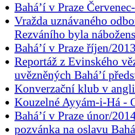
Bahá’í v Praze Červenec
Vražda uznávaného odbor
Rezváního byla nábožen
Bahá’í v Praze říjen/201
Reportáž z Evinského věz
uvězněných Bahá’í předst
Konverzační klub v angl
Kouzelné Ayyám-i-Há - O
Bahá’í v Praze únor/201
pozvánka na oslavu Bahá