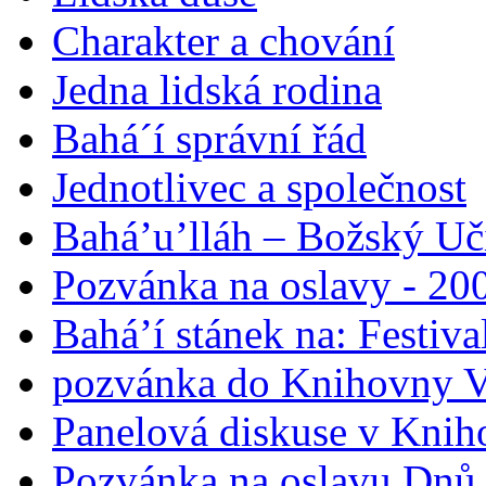
Charakter a chování
Jedna lidská rodina
Bahá´í správní řád
Jednotlivec a společnost
Bahá’u’lláh – Božský Uči
Pozvánka na oslavy - 200
Bahá’í stánek na: Festiv
pozvánka do Knihovny V
Panelová diskuse v Knih
Pozvánka na oslavu Dnů 