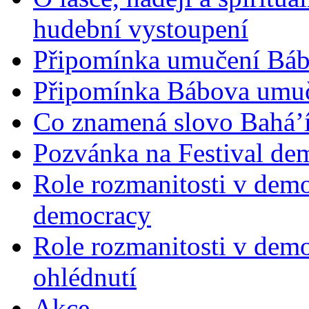
hudební vystoupení
Připomínka umučení Bába
Připomínka Bábova umuče
Co znamená slovo Bahá’í 
Pozvánka na Festival de
Role rozmanitosti v demok
democracy
Role rozmanitosti v demo
ohlédnutí
Akce