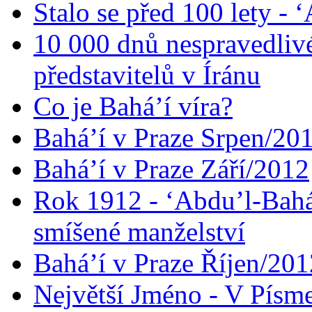
Stalo se před 100 lety -
10 000 dnů nespravedliv
představitelů v Íránu
Co je Bahá’í víra?
Bahá’í v Praze Srpen/20
Bahá’í v Praze Září/2012
Rok 1912 - ‘Abdu’l-Bahá
smíšené manželství
Bahá’í v Praze Říjen/201
Největší Jméno - V Písm