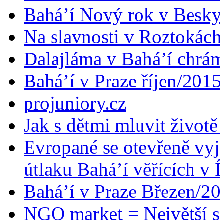
Bahá’í Nový rok v Besk
Na slavnosti v Roztokác
Dalajláma v Bahá’í chrá
Bahá’í v Praze říjen/201
projuniory.cz
Jak s dětmi mluvit životě
Evropané se otevřeně vyj
útlaku Bahá’í věřících v 
Bahá’í v Praze Březen/2
NGO market = Největší s