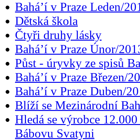
Bahá’í v Praze Leden/20
Dětská škola
Čtyři druhy lásky
Bahá’í v Praze Únor/201
Půst - úryvky ze spisů B
Bahá’í v Praze Březen/2
Bahá’í v Praze Duben/2
Blíží se Mezinárodní Bah
Hledá se výrobce 12.000 
Bábovu Svatyni