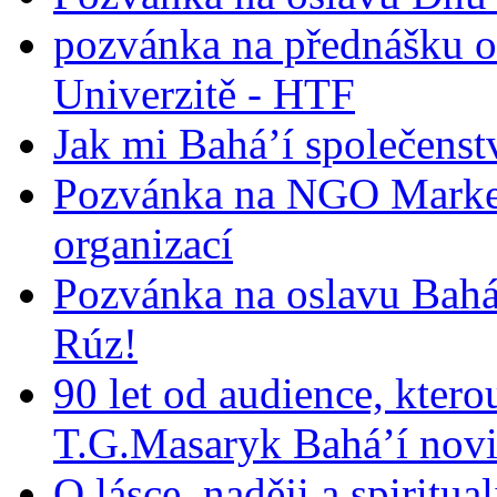
pozvánka na přednášku o
Univerzitě - HTF
Jak mi Bahá’í společenst
Pozvánka na NGO Market
organizací
Pozvánka na oslavu Bah
Rúz!
90 let od audience, ktero
T.G.Masaryk Bahá’í novi
O lásce, naději a spiritua