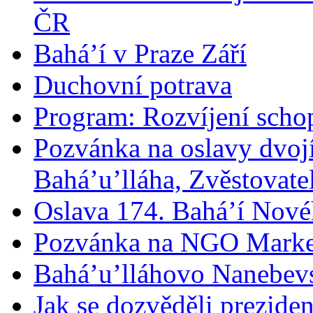
ČR
Bahá’í v Praze Září
Duchovní potrava
Program: Rozvíjení schop
Pozvánka na oslavy dvoj
Bahá’u’lláha, Zvěstovatel
Oslava 174. Bahá’í Nové
Pozvánka na NGO Marke
Bahá’u’lláhovo Nanebev
Jak se dozvěděli prezide