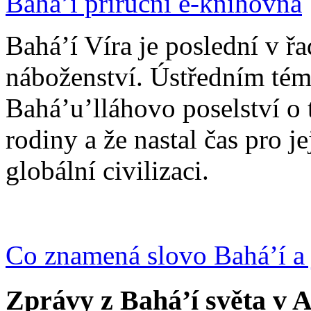
Bahá’í příruční e-knihovna
Bahá’í Víra je poslední v ř
náboženství. Ústředním tém
Bahá’u’lláhovo poselství o 
rodiny a že nastal čas pro j
globální civilizaci.
Co znamená slovo Bahá’í a 
Zprávy z Bahá’í světa v A