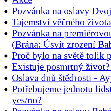
Pozvánka na oslavy Dvoj
Tajemství věčného života
Pozvánka na premiérovou
(Brána: Úsvit zrození Ba
Proč bylo na světě tolik 
Existuje posmrtný život? :
Oslava dnů štědrosti - A
Potřebujeme jednotu lid
yes/no?