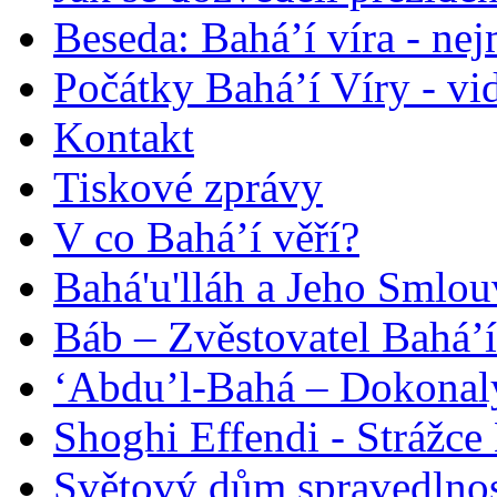
Beseda: Bahá’í víra - ne
Počátky Bahá’í Víry - vi
Kontakt
Tiskové zprávy
V co Bahá’í věří?
Bahá'u'lláh a Jeho Smlou
Báb – Zvěstovatel Bahá’í
‘Abdu’l-Bahá – Dokonalý
Shoghi Effendi - Strážce 
Světový dům spravedlnos