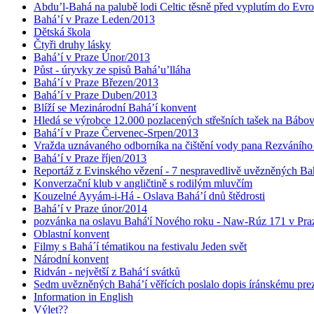
Abdu’l-Bahá na palubě lodi Celtic těsně před vyplutím do Evr
Bahá’í v Praze Leden/2013
Dětská škola
Čtyři druhy lásky
Bahá’í v Praze Únor/2013
Půst - úryvky ze spisů Bahá’u’lláha
Bahá’í v Praze Březen/2013
Bahá’í v Praze Duben/2013
Blíží se Mezinárodní Bahá’í konvent
Hledá se výrobce 12.000 pozlacených střešních tašek na Bábo
Bahá’í v Praze Červenec-Srpen/2013
Vražda uznávaného odborníka na čištění vody pana Rezváního
Bahá’í v Praze říjen/2013
Reportáž z Evinského vězení - 7 nespravedlivě uvězněných Bahá
Konverzační klub v angličtině s rodilým mluvčím
Kouzelné Ayyám-i-Há - Oslava Bahá’í dnů štědrosti
Bahá’í v Praze únor/2014
pozvánka na oslavu Bahá'í Nového roku - Naw-Rúz 171 v Praz
Oblastní konvent
Filmy s Bahá´í tématikou na festivalu Jeden svět
Národní konvent
Ridván - největší z Bahá‘í svátků
Sedm uvězněných Bahá’í věřících poslalo dopis íránskému pr
Information in English
Výlet??