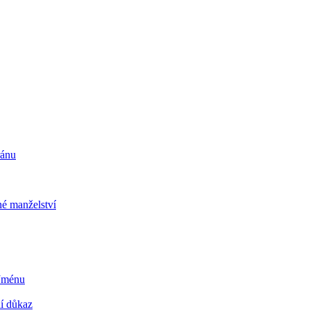
ránu
é manželství
 Jménu
ní důkaz