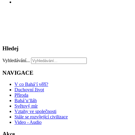
Hledej
Vyhledávání...
NAVIGACE
V co Bahá’í věří?
Duchovní život
Příroda
Bahá’u’lláh
Světový mír
Vztahy ve společnosti
Stále se rozvíjející civilizace
Video - Audio
Akce