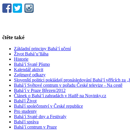
čtěte také
Základní principy Bahá’í učení
Život Bahá’u’lláha
Historie
Bahá’í Svaté Písmo
Kalendář aktivit
Zajímavé odkazy
Slovenští politici pokládají pronásledování Bahá’í věřících za „
Bahá’í Světové centrum v pořadu České televize - Na cestě
Bahá’í v Praze Březen/2012
Článek o Bahá’í zahradách v Haifě na Novinky.cz
Bahá'í Život
Bahá'í společenství v České republice
Pro studenty
Bahá’í Svaté dny a Festivaly
Bahá'í správa
Bahá’í centrum v Praze