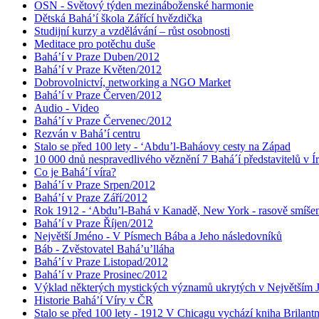
OSN - Světový týden mezináboženské harmonie
Dětská Bahá’í škola Zářící hvězdička
Studijní kurzy a vzdělávání – růst osobnosti
Meditace pro potěchu duše
Bahá’í v Praze Duben/2012
Bahá’í v Praze Květen/2012
Dobrovolnictví, networking a NGO Market
Bahá’í v Praze Červen/2012
Audio - Video
Bahá’í v Praze Červenec/2012
Rezván v Bahá’í centru
Stalo se před 100 lety - ‘Abdu’l-Baháovy cesty na Západ
10 000 dnů nespravedlivého věznění 7 Bahá´í představitelů v Í
Co je Bahá’í víra?
Bahá’í v Praze Srpen/2012
Bahá’í v Praze Září/2012
Rok 1912 - ‘Abdu’l-Bahá v Kanadě, New York - rasově smíšen
Bahá’í v Praze Říjen/2012
Největší Jméno - V Písmech Bába a Jeho následovníků
Báb - Zvěstovatel Bahá’u’lláha
Bahá’í v Praze Listopad/2012
Bahá’í v Praze Prosinec/2012
Výklad některých mystických významů ukrytých v Největším
Historie Bahá’í Víry v ČR
Stalo se před 100 lety - 1912 V Chicagu vychází kniha Brilant