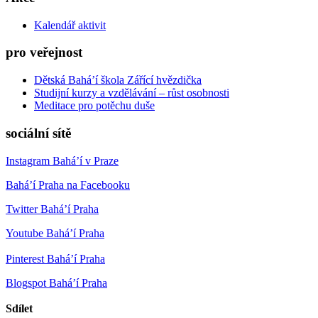
Kalendář aktivit
pro veřejnost
Dětská Bahá’í škola Zářící hvězdička
Studijní kurzy a vzdělávání – růst osobnosti
Meditace pro potěchu duše
sociální sítě
Instagram Bahá’í v Praze
Bahá’í Praha na Facebooku
Twitter Bahá’í Praha
Youtube Bahá’í Praha
Pinterest Bahá’í Praha
Blogspot Bahá’í Praha
Sdílet