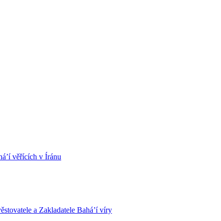
á’í věřících v Íránu
stovatele a Zakladatele Bahá’í víry