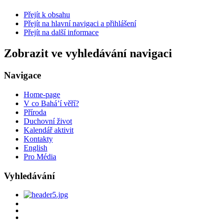
Přejít k obsahu
Přejít na hlavní navigaci a přihlášení
Přejít na další informace
Zobrazit ve vyhledávání navigaci
Navigace
Home-page
V co Bahá’í věří?
Příroda
Duchovní život
Kalendář aktivit
Kontakty
English
Pro Média
Vyhledávání