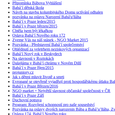
Připomínka Bábova Vyhlášení
Bahá’í dětská škola
Návrh na stavbu kolumbijského Domu uctívání odhalen
pozvánka na oslavu Narození Bahá'u'lláha
Bahá’í v Praze leden/2015
Bahá’í v Praze březen/2015
Chtěla jsem být lékařkou
Oslava Bahá’í Nového roku 172
Zveme Vás na náš stánek - NGO Market 2015
Pozvánka - Představení Bahá’í společentství
Ohlédnutí za veletrhem neziskových organizací
Bahá’í Nový rok v Beskydech
Na slavnosti v Roztokách
Dalajláma v Bahá’í chrámu v Novém Dillí
Bahá’í v Praze říjen/2015
projuniory.cz
Jak s dětmi mluvit životě a smrti
Evropané se otevřeně vyjadřují proti hospodářskému útlaku Bah
Bahá’í v Praze Březen/2016
NGO market = Největší slavnost občanské společnosti v ČR
Bahá’í v Praze Září
Duchovní potrava
Program: Rozvíjení schopností pro naše sousedství
Pozvánka na oslavy dvojích narozenin Bába a Bahá’u’lláha, Zvě
Oslava 174. Bahá’í Nového roku