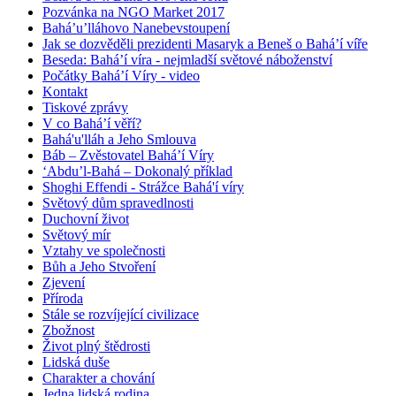
Pozvánka na NGO Market 2017
Bahá’u’lláhovo Nanebevstoupení
Jak se dozvěděli prezidenti Masaryk a Beneš o Bahá’í víře
Beseda: Bahá’í víra - nejmladší světové náboženství
Počátky Bahá’í Víry - video
Kontakt
Tiskové zprávy
V co Bahá’í věří?
Bahá'u'lláh a Jeho Smlouva
Báb – Zvěstovatel Bahá’í Víry
‘Abdu’l-Bahá – Dokonalý příklad
Shoghi Effendi - Strážce Bahá'í víry
Světový dům spravedlnosti
Duchovní život
Světový mír
Vztahy ve společnosti
Bůh a Jeho Stvoření
Zjevení
Příroda
Stále se rozvíjející civilizace
Zbožnost
Život plný štědrosti
Lidská duše
Charakter a chování
Jedna lidská rodina