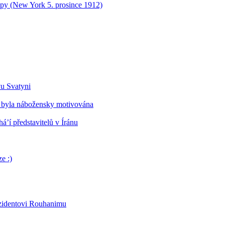
opy (New York 5. prosince 1912)
vu Svatyni
 byla nábožensky motivována
’í představitelů v Íránu
e :)
ezidentovi Rouhanimu