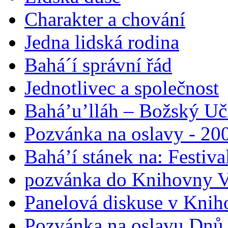
Charakter a chování
Jedna lidská rodina
Bahá´í správní řád
Jednotlivec a společnost
Bahá’u’lláh – Božský Uči
Pozvánka na oslavy - 200
Bahá’í stánek na: Festiv
pozvánka do Knihovny V
Panelová diskuse v Knih
Pozvánka na oslavu Dnů 