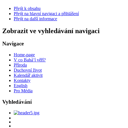
Přejít k obsahu
Přejít na hlavní navigaci a přihlášení
Přejít na další informace
Zobrazit ve vyhledávání navigaci
Navigace
Home-page
V co Bahá’í věří?
Příroda
Duchovní život
Kalendář aktivit
Kontakty
English
Pro Média
Vyhledávání