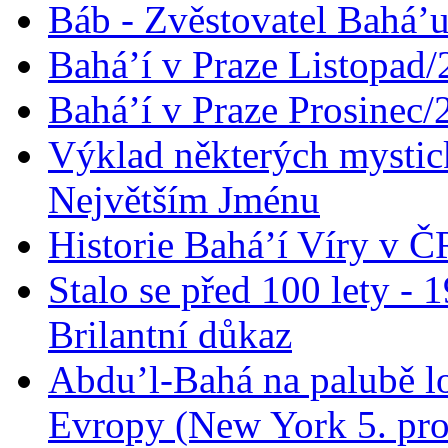
Báb - Zvěstovatel Bahá’u
Bahá’í v Praze Listopad
Bahá’í v Praze Prosinec/
Výklad některých mysti
Největším Jménu
Historie Bahá’í Víry v Č
Stalo se před 100 lety -
Brilantní důkaz
Abdu’l-Bahá na palubě lo
Evropy (New York 5. pro