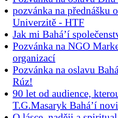
pozvánka na přednášku o
Univerzitě - HTF
Jak mi Bahá’í společenst
Pozvánka na NGO Market
organizací
Pozvánka na oslavu Bah
Rúz!
90 let od audience, ktero
T.G.Masaryk Bahá’í novi
O lásce, naději a spiritua