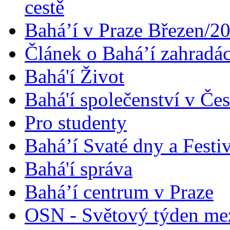
cestě
Bahá’í v Praze Březen/2
Článek o Bahá’í zahradá
Bahá'í Život
Bahá'í společenství v Če
Pro studenty
Bahá’í Svaté dny a Festi
Bahá'í správa
Bahá’í centrum v Praze
OSN - Světový týden me