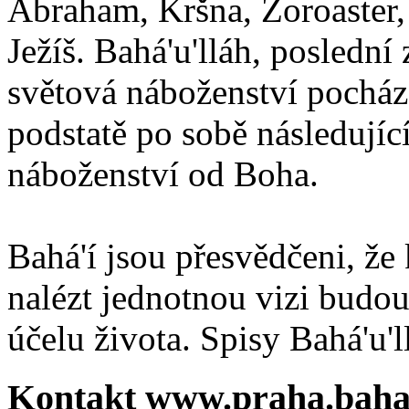
Abraham, Kršna, Zoroaster
Ježíš. Bahá'u'lláh, poslední 
světová náboženství pocháze
podstatě po sobě následují
náboženství od Boha.
Bahá'í jsou přesvědčeni, že 
nalézt jednotnou vizi budou
účelu života. Spisy Bahá'u'll
Kontakt www.praha.baha