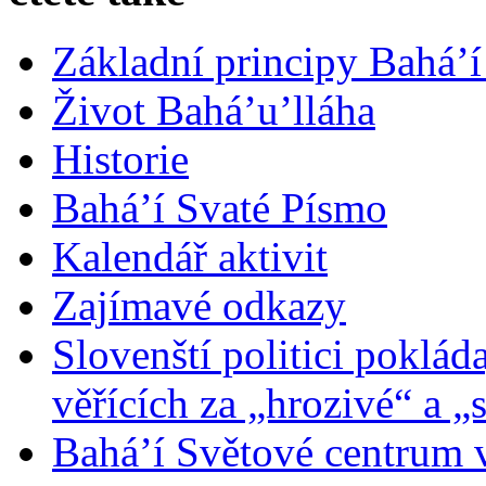
Základní principy Bahá’í
Život Bahá’u’lláha
Historie
Bahá’í Svaté Písmo
Kalendář aktivit
Zajímavé odkazy
Slovenští politici poklád
věřících za „hrozivé“ a „
Bahá’í Světové centrum v