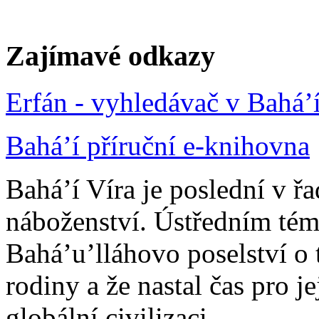
Zajímavé odkazy
Erfán - vyhledávač v Bahá’
Bahá’í příruční e-knihovna
Bahá’í Víra je poslední v ř
náboženství. Ústředním tém
Bahá’u’lláhovo poselství o 
rodiny a že nastal čas pro j
globální civilizaci.