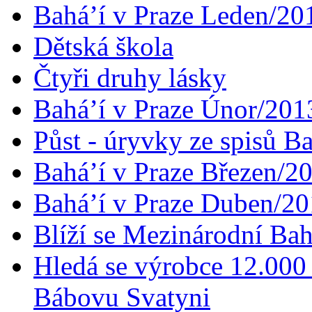
Bahá’í v Praze Leden/20
Dětská škola
Čtyři druhy lásky
Bahá’í v Praze Únor/201
Půst - úryvky ze spisů B
Bahá’í v Praze Březen/2
Bahá’í v Praze Duben/2
Blíží se Mezinárodní Bah
Hledá se výrobce 12.000 
Bábovu Svatyni