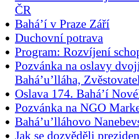
ČR
Bahá’í v Praze Září
Duchovní potrava
Program: Rozvíjení schop
Pozvánka na oslavy dvoj
Bahá’u’lláha, Zvěstovatel
Oslava 174. Bahá’í Nové
Pozvánka na NGO Marke
Bahá’u’lláhovo Nanebev
Jak se dozvěděli prezide