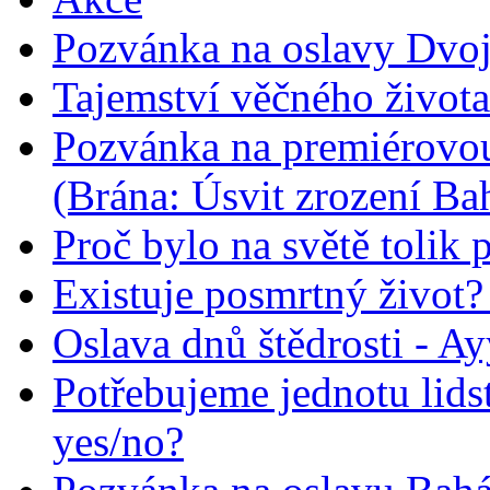
Pozvánka na oslavy Dvoj
Tajemství věčného života
Pozvánka na premiérovou
(Brána: Úsvit zrození Ba
Proč bylo na světě tolik 
Existuje posmrtný život? :
Oslava dnů štědrosti - A
Potřebujeme jednotu lid
yes/no?