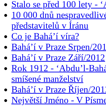
Stalo se před 100 lety -
10 000 dnů nespravedliv
představitelů v Íránu
Co je Bahá’í víra?
Bahá’í v Praze Srpen/20
Bahá’í v Praze Září/2012
Rok 1912 - ‘Abdu’l-Bahá
smíšené manželství
Bahá’í v Praze Říjen/201
Největší Jméno - V Písm