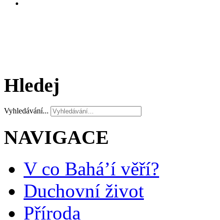
Hledej
Vyhledávání...
NAVIGACE
V co Bahá’í věří?
Duchovní život
Příroda