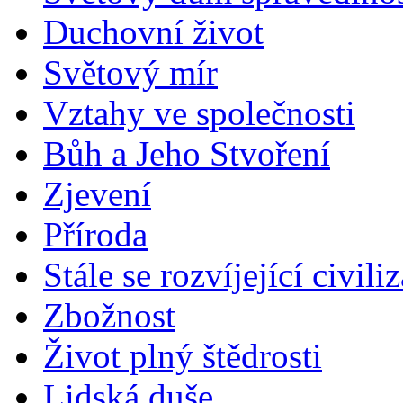
Duchovní život
Světový mír
Vztahy ve společnosti
Bůh a Jeho Stvoření
Zjevení
Příroda
Stále se rozvíjející civili
Zbožnost
Život plný štědrosti
Lidská duše