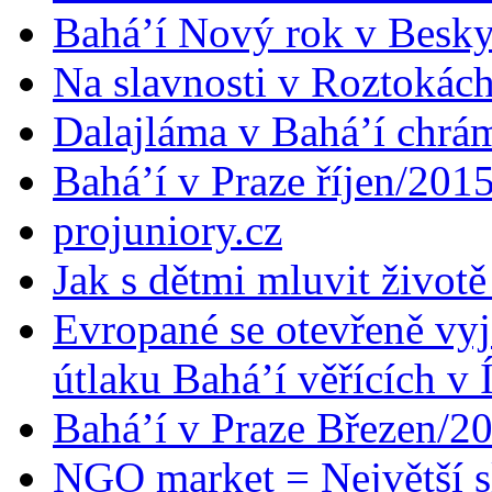
Bahá’í Nový rok v Besk
Na slavnosti v Roztokác
Dalajláma v Bahá’í chrá
Bahá’í v Praze říjen/201
projuniory.cz
Jak s dětmi mluvit životě
Evropané se otevřeně vyj
útlaku Bahá’í věřících v 
Bahá’í v Praze Březen/2
NGO market = Největší s