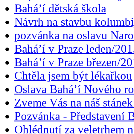
Bahá’í dětská škola
Návrh na stavbu kolumbi
pozvánka na oslavu Naroz
Bahá’í v Praze leden/201
Bahá’í v Praze březen/2
Chtěla jsem být lékařkou
Oslava Bahá’í Nového r
Zveme Vás na náš stáne
Pozvánka - Představení B
Ohlédnutí za veletrhem n