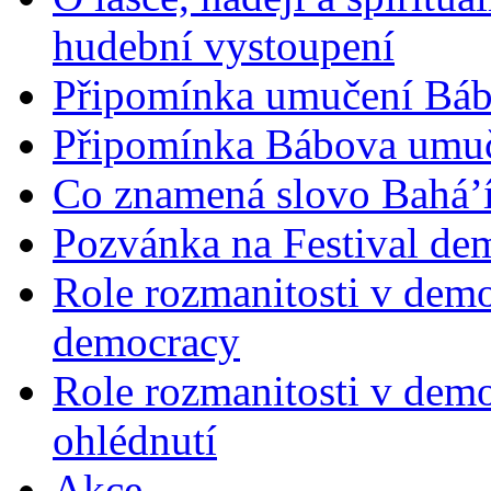
hudební vystoupení
Připomínka umučení Bába
Připomínka Bábova umuče
Co znamená slovo Bahá’í 
Pozvánka na Festival de
Role rozmanitosti v demok
democracy
Role rozmanitosti v demo
ohlédnutí
Akce