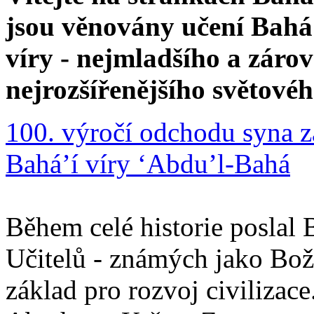
jsou věnovány učení Bahá'
víry - nejmladšího a zár
nejrozšířenějšího světové
100. výročí odchodu syna z
Bahá’í víry ‘Abdu’l-Bahá
Během celé historie poslal 
Učitelů - známých jako Boží
základ pro rozvoj civilizace