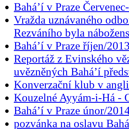
Bahá’í v Praze Červenec
Vražda uznávaného odbor
Rezváního byla nábožen
Bahá’í v Praze říjen/201
Reportáž z Evinského věz
uvězněných Bahá’í předst
Konverzační klub v angl
Kouzelné Ayyám-i-Há - O
Bahá’í v Praze únor/201
pozvánka na oslavu Bahá