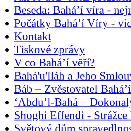
Beseda: Bahá’í víra - ne
Počátky Bahá’í Víry - vi
Kontakt
Tiskové zprávy
V co Bahá’í věří?
Bahá'u'lláh a Jeho Smlou
Báb – Zvěstovatel Bahá’í
‘Abdu’l-Bahá – Dokonalý
Shoghi Effendi - Strážce 
Světový dům spravedlnos