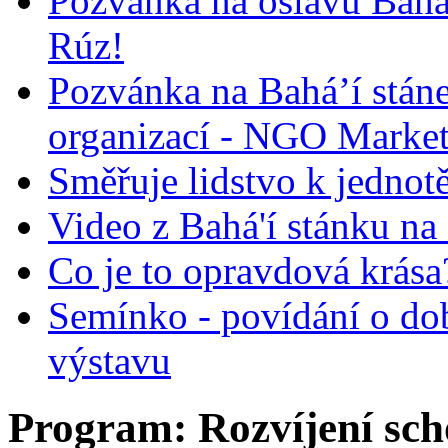
Pozvánka na oslavu Bah
Rúz!
Pozvánka na Bahá’í stán
organizací - NGO Marke
Směřuje lidstvo k jednot
Video z Bahá'í stánku na
Co je to opravdová krása?
Semínko - povídání o do
výstavu
Program: Rozvíjení sch