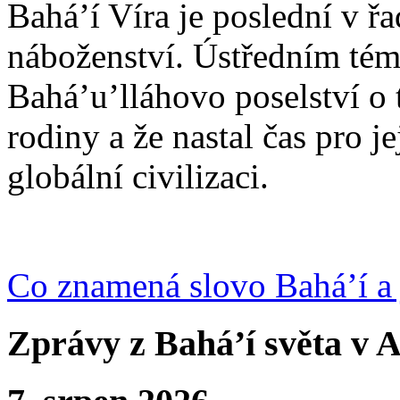
Bahá’í Víra je poslední v ř
náboženství. Ústředním tém
Bahá’u’lláhovo poselství o 
rodiny a že nastal čas pro j
globální civilizaci.
Co znamená slovo Bahá’í a 
Zprávy z Bahá’í světa v A