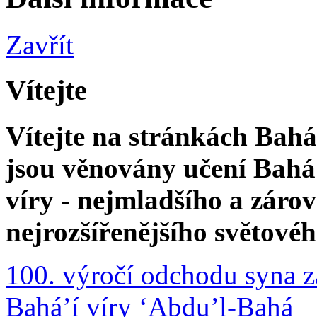
Zavřít
Vítejte
Vítejte na stránkách Bahá'
jsou věnovány učení Bahá'
víry - nejmladšího a zár
nejrozšířenějšího světové
100. výročí odchodu syna z
Bahá’í víry ‘Abdu’l-Bahá