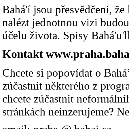
Bahá'í jsou přesvědčeni, že 
nalézt jednotnou vizi budou
účelu života. Spisy Bahá'u'll
Kontakt www.praha.baha
Chcete si popovídat o Bahá’
zúčastnit některého z prog
chcete zúčastnit neformálníh
stránkách neinzerujeme? Ne