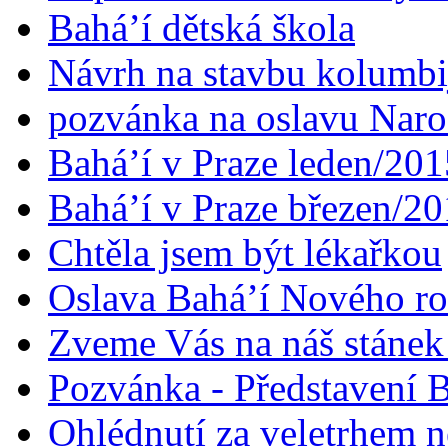
Bahá’í dětská škola
Návrh na stavbu kolumbi
pozvánka na oslavu Naroz
Bahá’í v Praze leden/201
Bahá’í v Praze březen/2
Chtěla jsem být lékařkou
Oslava Bahá’í Nového r
Zveme Vás na náš stáne
Pozvánka - Představení B
Ohlédnutí za veletrhem n