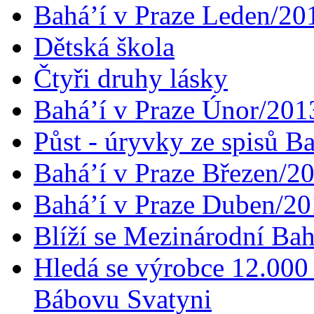
Bahá’í v Praze Leden/20
Dětská škola
Čtyři druhy lásky
Bahá’í v Praze Únor/201
Půst - úryvky ze spisů B
Bahá’í v Praze Březen/2
Bahá’í v Praze Duben/2
Blíží se Mezinárodní Bah
Hledá se výrobce 12.000 
Bábovu Svatyni