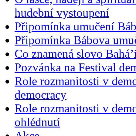
hudební vystoupení
Připomínka umučení Bába
Připomínka Bábova umuče
Co znamená slovo Bahá’í 
Pozvánka na Festival de
Role rozmanitosti v demok
democracy
Role rozmanitosti v demo
ohlédnutí
Akce