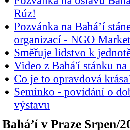
Pozvánka na oslavu Bah
Rúz!
Pozvánka na Bahá’í stán
organizací - NGO Marke
Směřuje lidstvo k jednot
Video z Bahá'í stánku na
Co je to opravdová krása?
Semínko - povídání o do
výstavu
Bahá’í v Praze Srpen/2