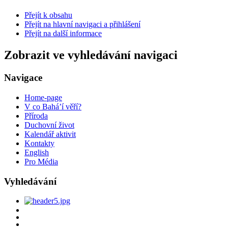
Přejít k obsahu
Přejít na hlavní navigaci a přihlášení
Přejít na další informace
Zobrazit ve vyhledávání navigaci
Navigace
Home-page
V co Bahá’í věří?
Příroda
Duchovní život
Kalendář aktivit
Kontakty
English
Pro Média
Vyhledávání