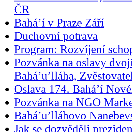
ČR
Bahá’í v Praze Září
Duchovní potrava
Program: Rozvíjení schop
Pozvánka na oslavy dvoj
Bahá’u’lláha, Zvěstovatel
Oslava 174. Bahá’í Nové
Pozvánka na NGO Marke
Bahá’u’lláhovo Nanebev
Jak se dozvěděli prezide