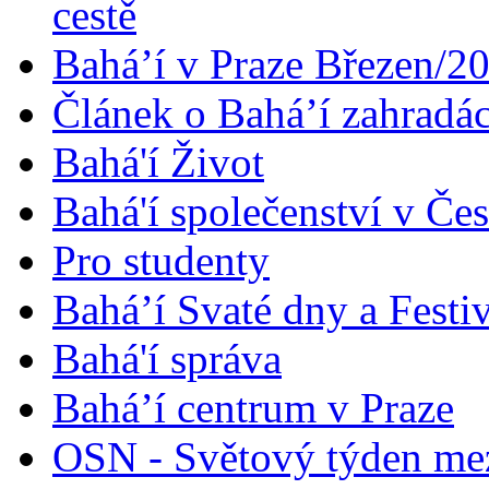
cestě
Bahá’í v Praze Březen/2
Článek o Bahá’í zahradá
Bahá'í Život
Bahá'í společenství v Če
Pro studenty
Bahá’í Svaté dny a Festi
Bahá'í správa
Bahá’í centrum v Praze
OSN - Světový týden me