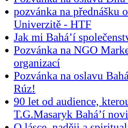
pozvánka na přednášku o
Univerzitě - HTF
Jak mi Bahá’í společenst
Pozvánka na NGO Market
organizací
Pozvánka na oslavu Bah
Rúz!
90 let od audience, ktero
T.G.Masaryk Bahá’í novi
O lásce, naději a spiritua