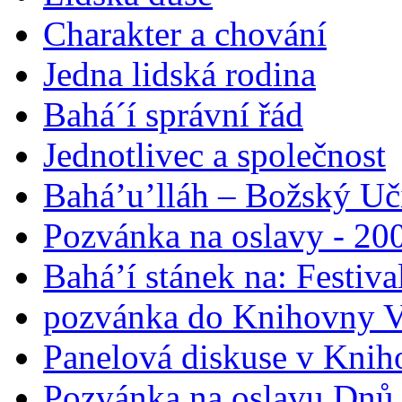
Charakter a chování
Jedna lidská rodina
Bahá´í správní řád
Jednotlivec a společnost
Bahá’u’lláh – Božský Uči
Pozvánka na oslavy - 200
Bahá’í stánek na: Festiv
pozvánka do Knihovny V
Panelová diskuse v Knih
Pozvánka na oslavu Dnů 