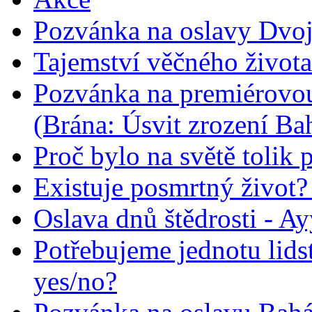
Pozvánka na oslavy Dvoj
Tajemství věčného života
Pozvánka na premiérovou
(Brána: Úsvit zrození Ba
Proč bylo na světě tolik 
Existuje posmrtný život? :
Oslava dnů štědrosti - A
Potřebujeme jednotu lid
yes/no?