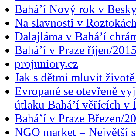
Bahá’í Nový rok v Besk
Na slavnosti v Roztokác
Dalajláma v Bahá’í chrá
Bahá’í v Praze říjen/201
projuniory.cz
Jak s dětmi mluvit životě
Evropané se otevřeně vyj
útlaku Bahá’í věřících v 
Bahá’í v Praze Březen/2
NGO market = Největší s