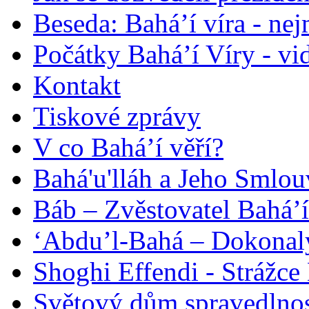
Beseda: Bahá’í víra - ne
Počátky Bahá’í Víry - vi
Kontakt
Tiskové zprávy
V co Bahá’í věří?
Bahá'u'lláh a Jeho Smlou
Báb – Zvěstovatel Bahá’í
‘Abdu’l-Bahá – Dokonalý
Shoghi Effendi - Strážce 
Světový dům spravedlnos