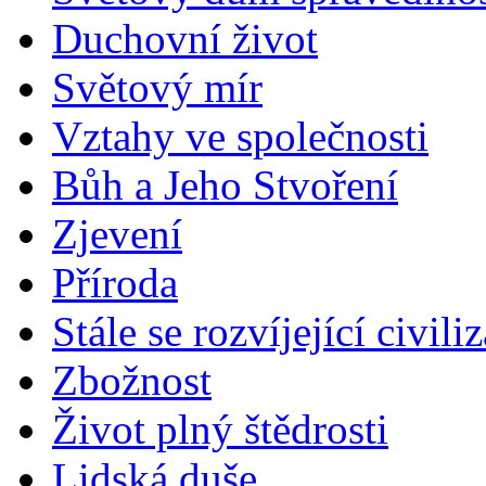
Duchovní život
Světový mír
Vztahy ve společnosti
Bůh a Jeho Stvoření
Zjevení
Příroda
Stále se rozvíjející civili
Zbožnost
Život plný štědrosti
Lidská duše