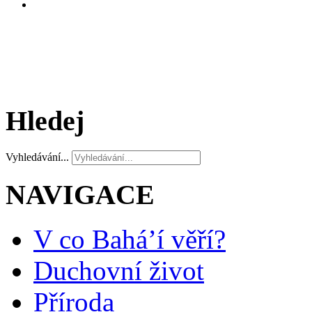
Hledej
Vyhledávání...
NAVIGACE
V co Bahá’í věří?
Duchovní život
Příroda