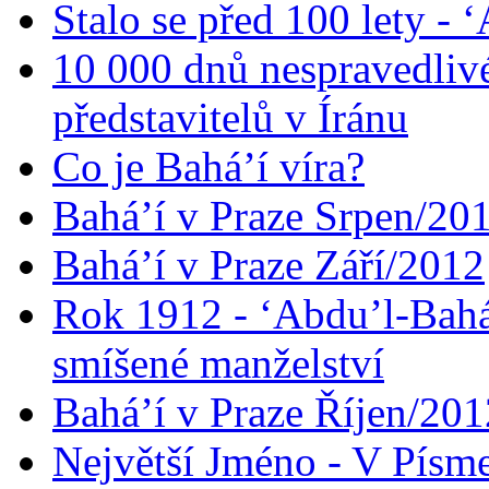
Stalo se před 100 lety -
10 000 dnů nespravedliv
představitelů v Íránu
Co je Bahá’í víra?
Bahá’í v Praze Srpen/20
Bahá’í v Praze Září/2012
Rok 1912 - ‘Abdu’l-Bahá
smíšené manželství
Bahá’í v Praze Říjen/201
Největší Jméno - V Písm