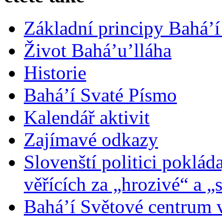
Základní principy Bahá’í
Život Bahá’u’lláha
Historie
Bahá’í Svaté Písmo
Kalendář aktivit
Zajímavé odkazy
Slovenští politici poklád
věřících za „hrozivé“ a „
Bahá’í Světové centrum v