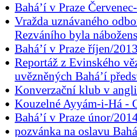
Bahá’í v Praze Červenec
Vražda uznávaného odbor
Rezváního byla nábožen
Bahá’í v Praze říjen/201
Reportáž z Evinského věz
uvězněných Bahá’í předst
Konverzační klub v angl
Kouzelné Ayyám-i-Há - O
Bahá’í v Praze únor/201
pozvánka na oslavu Bahá