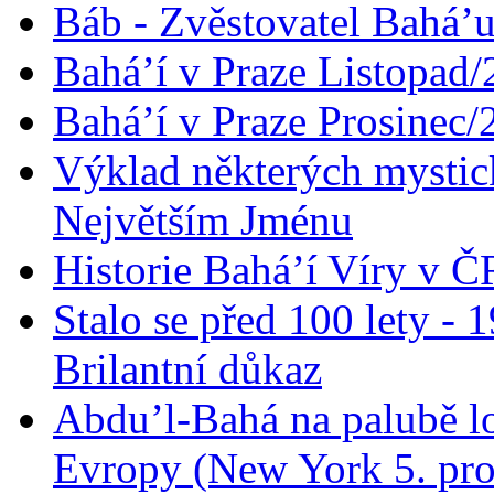
Báb - Zvěstovatel Bahá’u
Bahá’í v Praze Listopad
Bahá’í v Praze Prosinec/
Výklad některých mysti
Největším Jménu
Historie Bahá’í Víry v Č
Stalo se před 100 lety -
Brilantní důkaz
Abdu’l-Bahá na palubě lo
Evropy (New York 5. pro