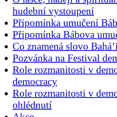
hudební vystoupení
Připomínka umučení Bába
Připomínka Bábova umuče
Co znamená slovo Bahá’í 
Pozvánka na Festival de
Role rozmanitosti v demok
democracy
Role rozmanitosti v demo
ohlédnutí
Akce