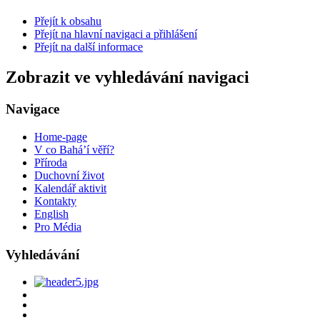
Přejít k obsahu
Přejít na hlavní navigaci a přihlášení
Přejít na další informace
Zobrazit ve vyhledávání navigaci
Navigace
Home-page
V co Bahá’í věří?
Příroda
Duchovní život
Kalendář aktivit
Kontakty
English
Pro Média
Vyhledávání