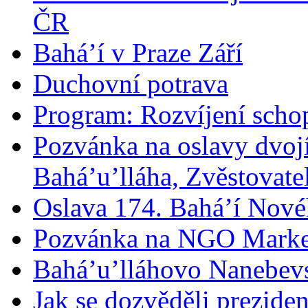
ČR
Bahá’í v Praze Září
Duchovní potrava
Program: Rozvíjení schop
Pozvánka na oslavy dvoj
Bahá’u’lláha, Zvěstovatel
Oslava 174. Bahá’í Nové
Pozvánka na NGO Marke
Bahá’u’lláhovo Nanebev
Jak se dozvěděli prezide