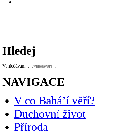
Hledej
Vyhledávání...
NAVIGACE
V co Bahá’í věří?
Duchovní život
Příroda