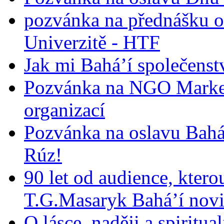
pozvánka na přednášku o
Univerzitě - HTF
Jak mi Bahá’í společenst
Pozvánka na NGO Market
organizací
Pozvánka na oslavu Bah
Rúz!
90 let od audience, ktero
T.G.Masaryk Bahá’í novi
O lásce, naději a spiritua