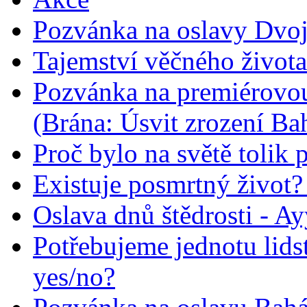
Pozvánka na oslavy Dvoj
Tajemství věčného života
Pozvánka na premiérovou
(Brána: Úsvit zrození Ba
Proč bylo na světě tolik 
Existuje posmrtný život? :
Oslava dnů štědrosti - A
Potřebujeme jednotu lid
yes/no?