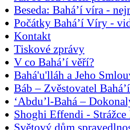
Beseda: Bahá’í víra - ne
Počátky Bahá’í Víry - vi
Kontakt
Tiskové zprávy
V co Bahá’í věří?
Bahá'u'lláh a Jeho Smlou
Báb – Zvěstovatel Bahá’í
‘Abdu’l-Bahá – Dokonalý
Shoghi Effendi - Strážce 
Světový dům spravedlnos