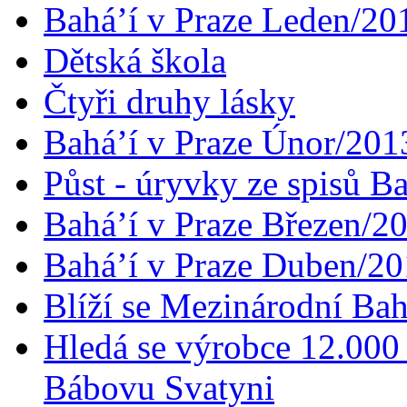
Bahá’í v Praze Leden/20
Dětská škola
Čtyři druhy lásky
Bahá’í v Praze Únor/201
Půst - úryvky ze spisů B
Bahá’í v Praze Březen/2
Bahá’í v Praze Duben/2
Blíží se Mezinárodní Bah
Hledá se výrobce 12.000 
Bábovu Svatyni