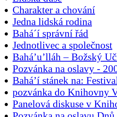
Charakter a chování
Jedna lidská rodina
Bahá´í správní řád
Jednotlivec a společnost
Bahá’u’lláh – Božský Uči
Pozvánka na oslavy - 200
Bahá’í stánek na: Festiv
pozvánka do Knihovny V
Panelová diskuse v Knih
Pozvánka na oslavu Dnů 