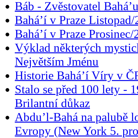
Báb - Zvěstovatel Bahá’u
Bahá’í v Praze Listopad
Bahá’í v Praze Prosinec/
Výklad některých mysti
Největším Jménu
Historie Bahá’í Víry v Č
Stalo se před 100 lety -
Brilantní důkaz
Abdu’l-Bahá na palubě lo
Evropy (New York 5. pro