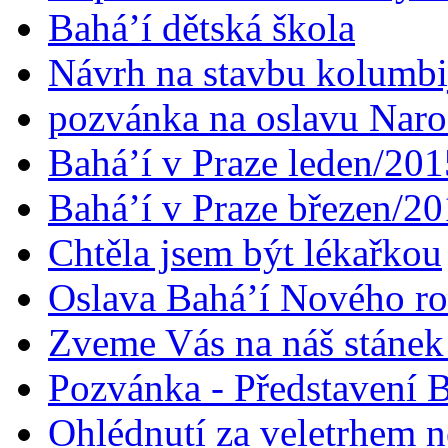
Bahá’í dětská škola
Návrh na stavbu kolumbi
pozvánka na oslavu Naroz
Bahá’í v Praze leden/201
Bahá’í v Praze březen/2
Chtěla jsem být lékařkou
Oslava Bahá’í Nového r
Zveme Vás na náš stáne
Pozvánka - Představení B
Ohlédnutí za veletrhem n