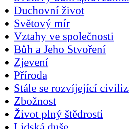
Duchovní život
Světový mír
Vztahy ve společnosti
Bůh a Jeho Stvoření
Zjevení
Příroda
Stále se rozvíjející civili
Zbožnost
Život plný štědrosti
Lidská duše