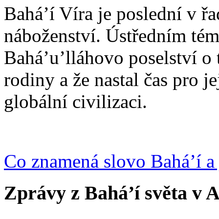
Bahá’í Víra je poslední v ř
náboženství. Ústředním tém
Bahá’u’lláhovo poselství o 
rodiny a že nastal čas pro j
globální civilizaci.
Co znamená slovo Bahá’í a 
Zprávy z Bahá’í světa v A