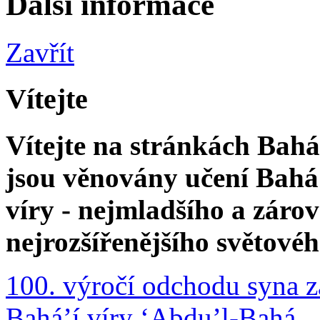
Další informace
Zavřít
Vítejte
Vítejte na stránkách Bahá'
jsou věnovány učení Bahá'
víry - nejmladšího a zár
nejrozšířenějšího světové
100. výročí odchodu syna z
Bahá’í víry ‘Abdu’l-Bahá