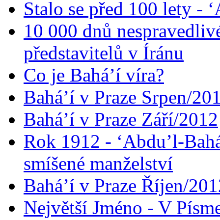
Stalo se před 100 lety -
10 000 dnů nespravedliv
představitelů v Íránu
Co je Bahá’í víra?
Bahá’í v Praze Srpen/20
Bahá’í v Praze Září/2012
Rok 1912 - ‘Abdu’l-Bahá
smíšené manželství
Bahá’í v Praze Říjen/201
Největší Jméno - V Písm