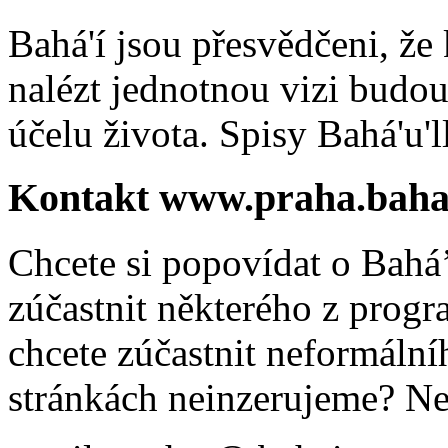
Bahá'í jsou přesvědčeni, že 
nalézt jednotnou vizi budou
účelu života. Spisy Bahá'u'll
Kontakt www.praha.baha
Chcete si popovídat o Bahá’
zúčastnit některého z prog
chcete zúčastnit neformálníh
stránkách neinzerujeme? Ne