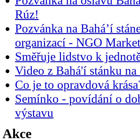
Pozvánka na oslavu Bah
Rúz!
Pozvánka na Bahá’í stán
organizací - NGO Marke
Směřuje lidstvo k jednot
Video z Bahá'í stánku na
Co je to opravdová krása?
Semínko - povídání o do
výstavu
Akce