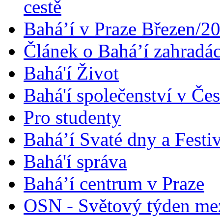
cestě
Bahá’í v Praze Březen/2
Článek o Bahá’í zahradá
Bahá'í Život
Bahá'í společenství v Če
Pro studenty
Bahá’í Svaté dny a Festi
Bahá'í správa
Bahá’í centrum v Praze
OSN - Světový týden me