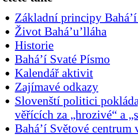
Základní principy Bahá’í
Život Bahá’u’lláha
Historie
Bahá’í Svaté Písmo
Kalendář aktivit
Zajímavé odkazy
Slovenští politici poklád
věřících za „hrozivé“ a „
Bahá’í Světové centrum v