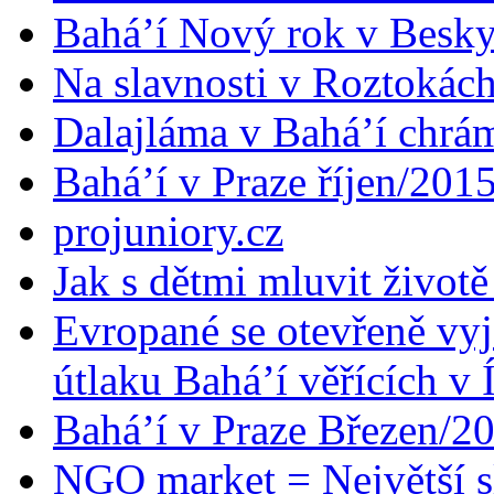
Bahá’í Nový rok v Besk
Na slavnosti v Roztokác
Dalajláma v Bahá’í chrá
Bahá’í v Praze říjen/201
projuniory.cz
Jak s dětmi mluvit životě
Evropané se otevřeně vyj
útlaku Bahá’í věřících v 
Bahá’í v Praze Březen/2
NGO market = Největší s