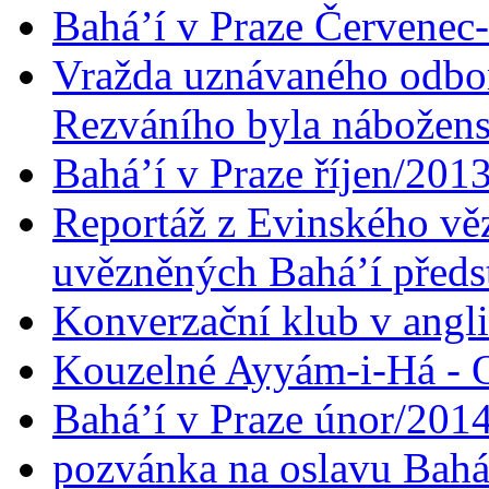
Bahá’í v Praze Červenec
Vražda uznávaného odbor
Rezváního byla nábožen
Bahá’í v Praze říjen/201
Reportáž z Evinského věz
uvězněných Bahá’í předst
Konverzační klub v angl
Kouzelné Ayyám-i-Há - O
Bahá’í v Praze únor/201
pozvánka na oslavu Bahá