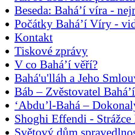
Beseda: Bahá’í víra - ne
Počátky Bahá’í Víry - vi
Kontakt
Tiskové zprávy
V co Bahá’í věří?
Bahá'u'lláh a Jeho Smlou
Báb – Zvěstovatel Bahá’í
‘Abdu’l-Bahá – Dokonalý
Shoghi Effendi - Strážce 
Světový dům spravedlnos