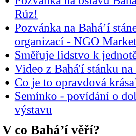
Pozvánka na oslavu Bah
Rúz!
Pozvánka na Bahá’í stán
organizací - NGO Marke
Směřuje lidstvo k jednot
Video z Bahá'í stánku na
Co je to opravdová krása?
Semínko - povídání o do
výstavu
V co Bahá’í věří?