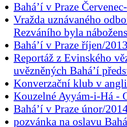
Bahá’í v Praze Červenec
Vražda uznávaného odbor
Rezváního byla nábožen
Bahá’í v Praze říjen/201
Reportáž z Evinského věz
uvězněných Bahá’í předst
Konverzační klub v angl
Kouzelné Ayyám-i-Há - O
Bahá’í v Praze únor/201
pozvánka na oslavu Bahá