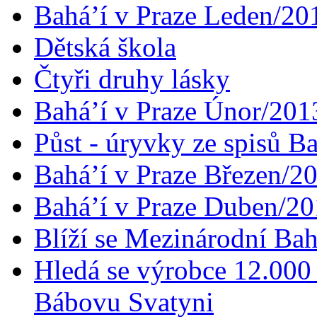
Bahá’í v Praze Leden/20
Dětská škola
Čtyři druhy lásky
Bahá’í v Praze Únor/201
Půst - úryvky ze spisů B
Bahá’í v Praze Březen/2
Bahá’í v Praze Duben/2
Blíží se Mezinárodní Bah
Hledá se výrobce 12.000 
Bábovu Svatyni