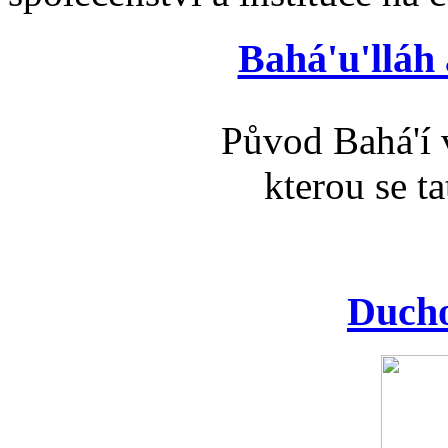
Bahá'u'lláh
Původ Bahá'í v
kterou se t
Ducho