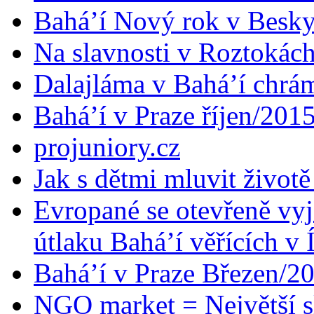
Bahá’í Nový rok v Besk
Na slavnosti v Roztokác
Dalajláma v Bahá’í chrá
Bahá’í v Praze říjen/201
projuniory.cz
Jak s dětmi mluvit životě
Evropané se otevřeně vyj
útlaku Bahá’í věřících v 
Bahá’í v Praze Březen/2
NGO market = Největší s