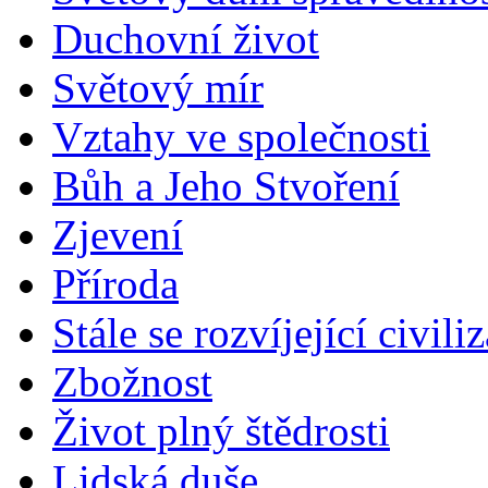
Duchovní život
Světový mír
Vztahy ve společnosti
Bůh a Jeho Stvoření
Zjevení
Příroda
Stále se rozvíjející civili
Zbožnost
Život plný štědrosti
Lidská duše