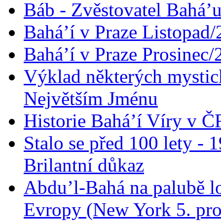
Báb - Zvěstovatel Bahá’u
Bahá’í v Praze Listopad
Bahá’í v Praze Prosinec/
Výklad některých mysti
Největším Jménu
Historie Bahá’í Víry v Č
Stalo se před 100 lety -
Brilantní důkaz
Abdu’l-Bahá na palubě lo
Evropy (New York 5. pro