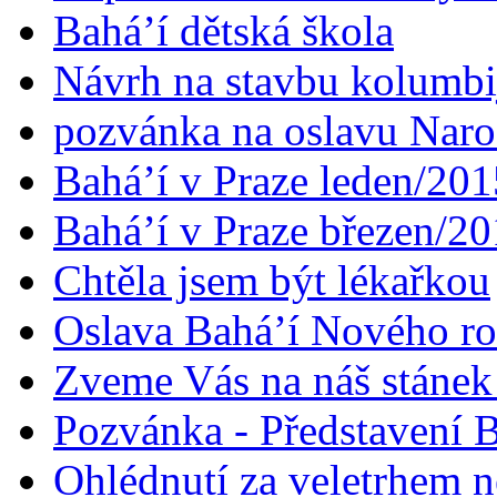
Bahá’í dětská škola
Návrh na stavbu kolumbi
pozvánka na oslavu Naroz
Bahá’í v Praze leden/201
Bahá’í v Praze březen/2
Chtěla jsem být lékařkou
Oslava Bahá’í Nového r
Zveme Vás na náš stáne
Pozvánka - Představení B
Ohlédnutí za veletrhem n