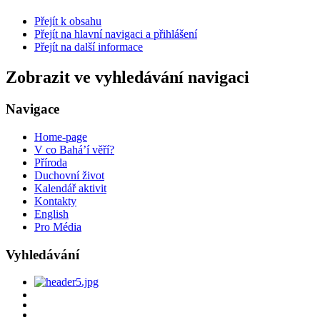
Přejít k obsahu
Přejít na hlavní navigaci a přihlášení
Přejít na další informace
Zobrazit ve vyhledávání navigaci
Navigace
Home-page
V co Bahá’í věří?
Příroda
Duchovní život
Kalendář aktivit
Kontakty
English
Pro Média
Vyhledávání