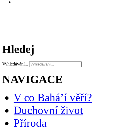
Hledej
Vyhledávání...
NAVIGACE
V co Bahá’í věří?
Duchovní život
Příroda