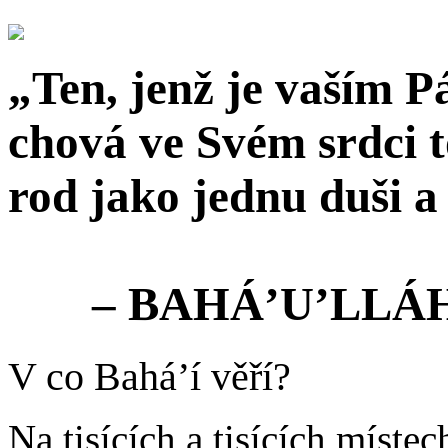
„Ten, jenž je vaším 
chová ve Svém srdci t
rod jako jednu duši a 
– BAHÁ’U’LLÁ
V co Bahá’í věří?
Na tisících a tisících míste