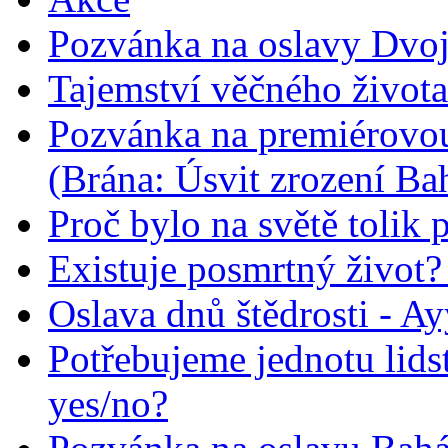
Pozvánka na oslavy Dvoj
Tajemství věčného života
Pozvánka na premiérovou
(Brána: Úsvit zrození Ba
Proč bylo na světě tolik 
Existuje posmrtný život? :
Oslava dnů štědrosti - A
Potřebujeme jednotu lid
yes/no?