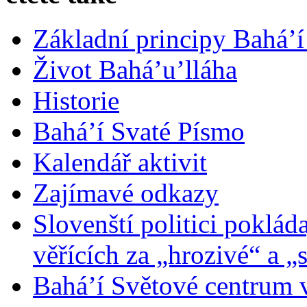
Základní principy Bahá’í
Život Bahá’u’lláha
Historie
Bahá’í Svaté Písmo
Kalendář aktivit
Zajímavé odkazy
Slovenští politici poklád
věřících za „hrozivé“ a „
Bahá’í Světové centrum v