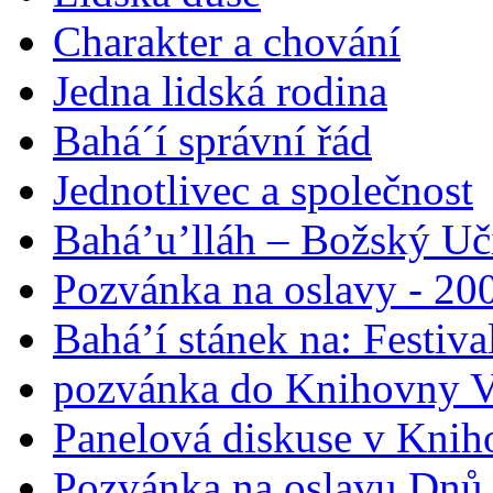
Charakter a chování
Jedna lidská rodina
Bahá´í správní řád
Jednotlivec a společnost
Bahá’u’lláh – Božský Uči
Pozvánka na oslavy - 200
Bahá’í stánek na: Festiv
pozvánka do Knihovny V
Panelová diskuse v Knih
Pozvánka na oslavu Dnů 