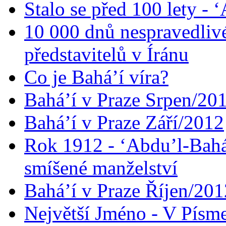
Stalo se před 100 lety -
10 000 dnů nespravedliv
představitelů v Íránu
Co je Bahá’í víra?
Bahá’í v Praze Srpen/20
Bahá’í v Praze Září/2012
Rok 1912 - ‘Abdu’l-Bahá
smíšené manželství
Bahá’í v Praze Říjen/201
Největší Jméno - V Písm