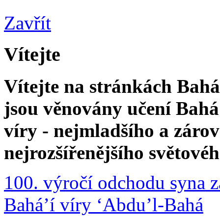
Zavřít
Vítejte
Vítejte na stránkách Bahá'
jsou věnovány učení Bahá'
víry - nejmladšího a zár
nejrozšířenějšího světové
100. výročí odchodu syna z
Bahá’í víry ‘Abdu’l-Bahá