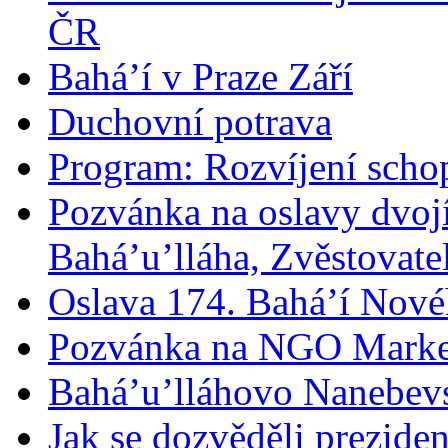
ČR
Bahá’í v Praze Září
Duchovní potrava
Program: Rozvíjení schop
Pozvánka na oslavy dvoj
Bahá’u’lláha, Zvěstovatel
Oslava 174. Bahá’í Nové
Pozvánka na NGO Marke
Bahá’u’lláhovo Nanebev
Jak se dozvěděli prezide