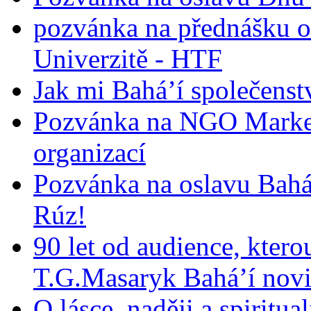
pozvánka na přednášku o
Univerzitě - HTF
Jak mi Bahá’í společenst
Pozvánka na NGO Market
organizací
Pozvánka na oslavu Bah
Rúz!
90 let od audience, ktero
T.G.Masaryk Bahá’í novi
O lásce, naději a spiritua