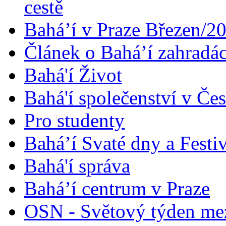
cestě
Bahá’í v Praze Březen/2
Článek o Bahá’í zahradá
Bahá'í Život
Bahá'í společenství v Če
Pro studenty
Bahá’í Svaté dny a Festi
Bahá'í správa
Bahá’í centrum v Praze
OSN - Světový týden me