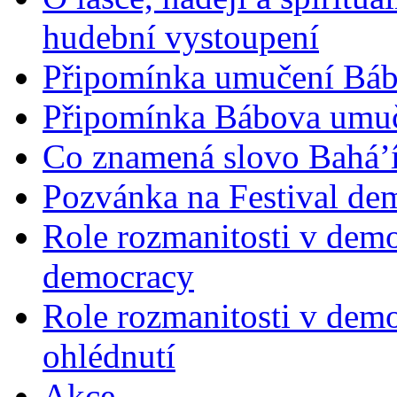
hudební vystoupení
Připomínka umučení Bába
Připomínka Bábova umuče
Co znamená slovo Bahá’í 
Pozvánka na Festival de
Role rozmanitosti v demok
democracy
Role rozmanitosti v demo
ohlédnutí
Akce