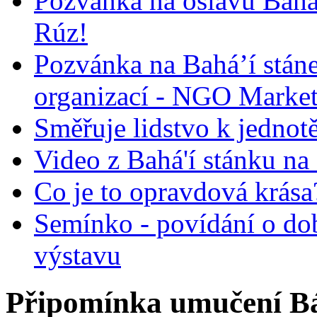
Pozvánka na oslavu Bah
Rúz!
Pozvánka na Bahá’í stán
organizací - NGO Marke
Směřuje lidstvo k jednot
Video z Bahá'í stánku na
Co je to opravdová krása?
Semínko - povídání o do
výstavu
Připomínka umučení Báb