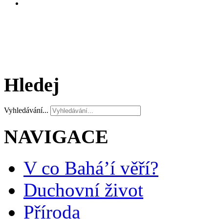
Hledej
Vyhledávání...
NAVIGACE
V co Bahá’í věří?
Duchovní život
Příroda