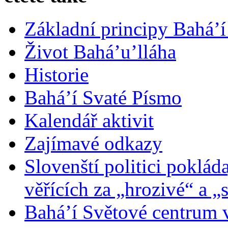
Základní principy Bahá’í
Život Bahá’u’lláha
Historie
Bahá’í Svaté Písmo
Kalendář aktivit
Zajímavé odkazy
Slovenští politici poklád
věřících za „hrozivé“ a „
Bahá’í Světové centrum v