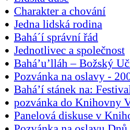
Charakter a chování
Jedna lidská rodina
Bahá´í správní řád
Jednotlivec a společnost
Bahá’u’lláh – Božský Uči
Pozvánka na oslavy - 200
Bahá’í stánek na: Festiv
pozvánka do Knihovny V
Panelová diskuse v Knih
Pozvánka na oslavu Dnů 