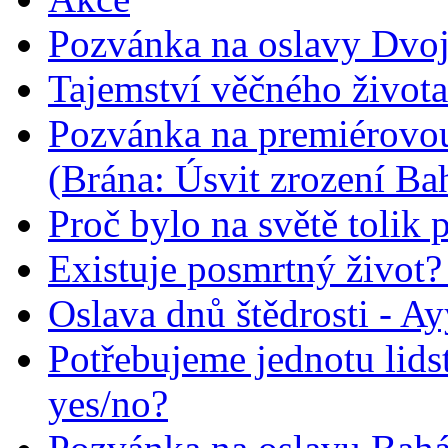
Pozvánka na oslavy Dvoj
Tajemství věčného života
Pozvánka na premiérovou
(Brána: Úsvit zrození Ba
Proč bylo na světě tolik 
Existuje posmrtný život? :
Oslava dnů štědrosti - A
Potřebujeme jednotu lid
yes/no?