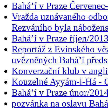
Bahá’í v Praze Červenec
Vražda uznávaného odbor
Rezváního byla nábožen
Bahá’í v Praze říjen/201
Reportáž z Evinského věz
uvězněných Bahá’í předst
Konverzační klub v angl
Kouzelné Ayyám-i-Há - O
Bahá’í v Praze únor/201
pozvánka na oslavu Bahá