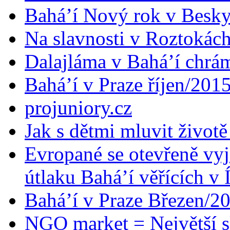
Bahá’í Nový rok v Besk
Na slavnosti v Roztokác
Dalajláma v Bahá’í chrá
Bahá’í v Praze říjen/201
projuniory.cz
Jak s dětmi mluvit životě
Evropané se otevřeně vyj
útlaku Bahá’í věřících v 
Bahá’í v Praze Březen/2
NGO market = Největší s