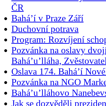
ČR
Bahá’í v Praze Září
Duchovní potrava
Program: Rozvíjení schop
Pozvánka na oslavy dvoj
Bahá’u’lláha, Zvěstovatel
Oslava 174. Bahá’í Nové
Pozvánka na NGO Marke
Bahá’u’lláhovo Nanebev
Jak se dozvěděli prezide