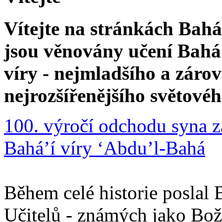
Vítejte na stránkách Bahá'
jsou věnovány učení Bahá'
víry - nejmladšího a zár
nejrozšířenějšího světové
100. výročí odchodu syna z
Bahá’í víry ‘Abdu’l-Bahá
Během celé historie poslal 
Učitelů - známých jako Boží