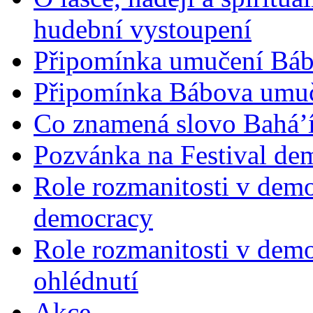
hudební vystoupení
Připomínka umučení Bába
Připomínka Bábova umuče
Co znamená slovo Bahá’í 
Pozvánka na Festival de
Role rozmanitosti v demok
democracy
Role rozmanitosti v demo
ohlédnutí
Akce