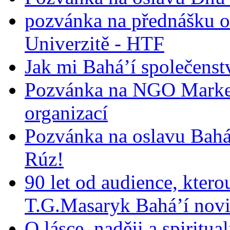
pozvánka na přednášku o
Univerzitě - HTF
Jak mi Bahá’í společenst
Pozvánka na NGO Market
organizací
Pozvánka na oslavu Bah
Rúz!
90 let od audience, ktero
T.G.Masaryk Bahá’í novi
O lásce, naději a spiritua