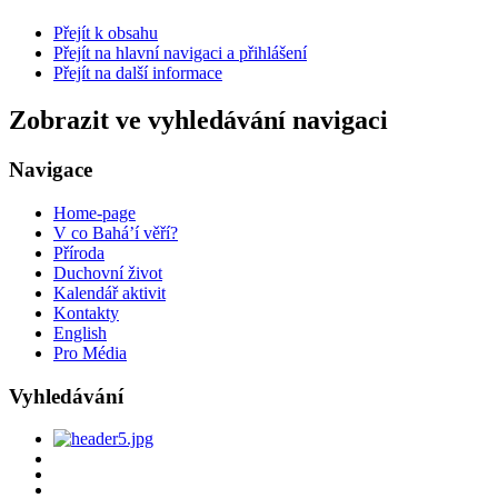
Přejít k obsahu
Přejít na hlavní navigaci a přihlášení
Přejít na další informace
Zobrazit ve vyhledávání navigaci
Navigace
Home-page
V co Bahá’í věří?
Příroda
Duchovní život
Kalendář aktivit
Kontakty
English
Pro Média
Vyhledávání