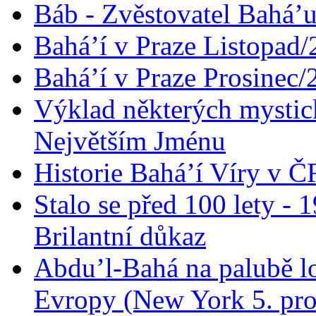
Báb - Zvěstovatel Bahá’u
Bahá’í v Praze Listopad
Bahá’í v Praze Prosinec/
Výklad některých mysti
Největším Jménu
Historie Bahá’í Víry v Č
Stalo se před 100 lety -
Brilantní důkaz
Abdu’l-Bahá na palubě lo
Evropy (New York 5. pro