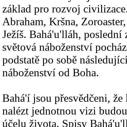
základ pro rozvoj civilizace
Abraham, Kršna, Zoroaster
Ježíš. Bahá'u'lláh, poslední 
světová náboženství pocháze
podstatě po sobě následují
náboženství od Boha.
Bahá'í jsou přesvědčeni, že 
nalézt jednotnou vizi budou
účelu života. Spisy Bahá'u'll