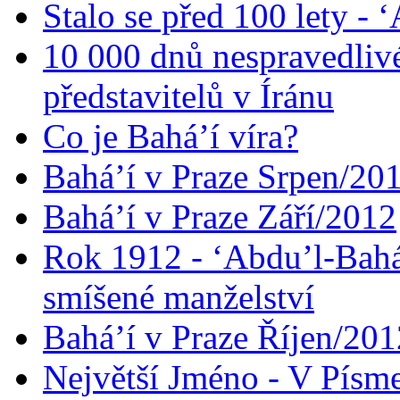
Stalo se před 100 lety -
10 000 dnů nespravedliv
představitelů v Íránu
Co je Bahá’í víra?
Bahá’í v Praze Srpen/20
Bahá’í v Praze Září/2012
Rok 1912 - ‘Abdu’l-Bahá
smíšené manželství
Bahá’í v Praze Říjen/201
Největší Jméno - V Písm