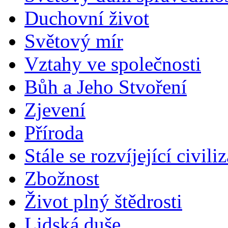
Duchovní život
Světový mír
Vztahy ve společnosti
Bůh a Jeho Stvoření
Zjevení
Příroda
Stále se rozvíjející civili
Zbožnost
Život plný štědrosti
Lidská duše