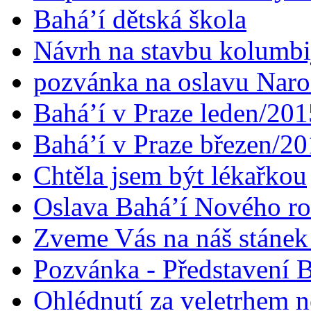
Bahá’í dětská škola
Návrh na stavbu kolumbi
pozvánka na oslavu Naroz
Bahá’í v Praze leden/201
Bahá’í v Praze březen/2
Chtěla jsem být lékařkou
Oslava Bahá’í Nového r
Zveme Vás na náš stáne
Pozvánka - Představení B
Ohlédnutí za veletrhem n