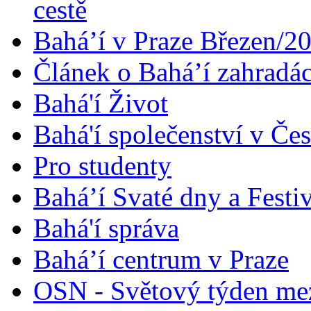
cestě
Bahá’í v Praze Březen/2
Článek o Bahá’í zahradá
Bahá'í Život
Bahá'í společenství v Če
Pro studenty
Bahá’í Svaté dny a Festi
Bahá'í správa
Bahá’í centrum v Praze
OSN - Světový týden me