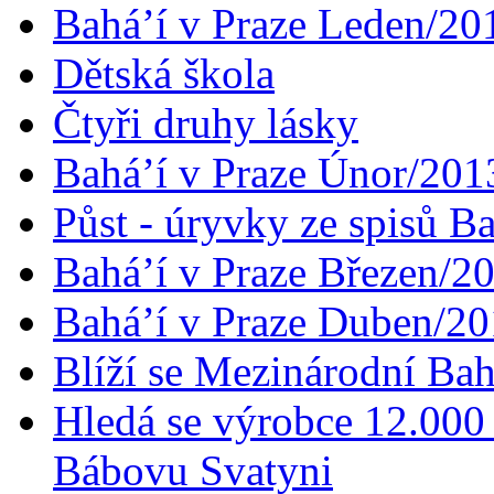
Bahá’í v Praze Leden/20
Dětská škola
Čtyři druhy lásky
Bahá’í v Praze Únor/201
Půst - úryvky ze spisů B
Bahá’í v Praze Březen/2
Bahá’í v Praze Duben/2
Blíží se Mezinárodní Bah
Hledá se výrobce 12.000 
Bábovu Svatyni