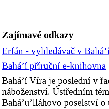
Zajímavé odkazy
Erfán - vyhledávač v Bahá’
Bahá’í příruční e-knihovna
Bahá’í Víra je poslední v ř
náboženství. Ústředním tém
Bahá’u’lláhovo poselství o 