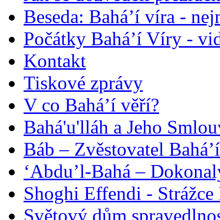
Beseda: Bahá’í víra - ne
Počátky Bahá’í Víry - vi
Kontakt
Tiskové zprávy
V co Bahá’í věří?
Bahá'u'lláh a Jeho Smlou
Báb – Zvěstovatel Bahá’í
‘Abdu’l-Bahá – Dokonalý
Shoghi Effendi - Strážce 
Světový dům spravedlnos