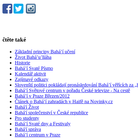
čtěte také
Základní principy Bahá’í učení
Život Bahá’u’lláha
Historie
Bahá’í Svaté Písmo
Kalendář aktivit
Zajímavé odkazy
Slovenští politici pokládají pronásledování Bahá’í věřících za „
Bahá’í Světové centrum v pořadu České televize - Na cestě
Bahá’í v Praze Březen/2012
Článek o Bahá’í zahradách v Haifě na Novinky.cz
Bahá'í Život
Bahá'í společenství v České republice
Pro studenty
Bahá’í Svaté dny a Festivaly
Bahá'í správa
Bahá’í centrum v Praze