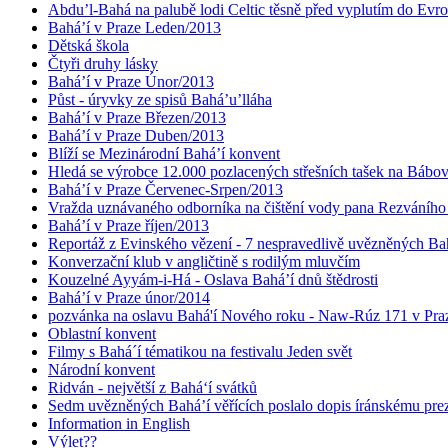
Abdu’l-Bahá na palubě lodi Celtic těsně před vyplutím do Evr
Bahá’í v Praze Leden/2013
Dětská škola
Čtyři druhy lásky
Bahá’í v Praze Únor/2013
Půst - úryvky ze spisů Bahá’u’lláha
Bahá’í v Praze Březen/2013
Bahá’í v Praze Duben/2013
Blíží se Mezinárodní Bahá’í konvent
Hledá se výrobce 12.000 pozlacených střešních tašek na Bábo
Bahá’í v Praze Červenec-Srpen/2013
Vražda uznávaného odborníka na čištění vody pana Rezváního
Bahá’í v Praze říjen/2013
Reportáž z Evinského vězení - 7 nespravedlivě uvězněných Bahá
Konverzační klub v angličtině s rodilým mluvčím
Kouzelné Ayyám-i-Há - Oslava Bahá’í dnů štědrosti
Bahá’í v Praze únor/2014
pozvánka na oslavu Bahá'í Nového roku - Naw-Rúz 171 v Praz
Oblastní konvent
Filmy s Bahá´í tématikou na festivalu Jeden svět
Národní konvent
Ridván - největší z Bahá‘í svátků
Sedm uvězněných Bahá’í věřících poslalo dopis íránskému pr
Information in English
Výlet??