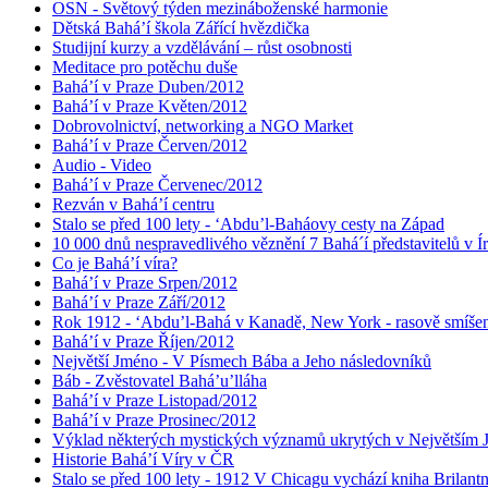
OSN - Světový týden mezináboženské harmonie
Dětská Bahá’í škola Zářící hvězdička
Studijní kurzy a vzdělávání – růst osobnosti
Meditace pro potěchu duše
Bahá’í v Praze Duben/2012
Bahá’í v Praze Květen/2012
Dobrovolnictví, networking a NGO Market
Bahá’í v Praze Červen/2012
Audio - Video
Bahá’í v Praze Červenec/2012
Rezván v Bahá’í centru
Stalo se před 100 lety - ‘Abdu’l-Baháovy cesty na Západ
10 000 dnů nespravedlivého věznění 7 Bahá´í představitelů v Í
Co je Bahá’í víra?
Bahá’í v Praze Srpen/2012
Bahá’í v Praze Září/2012
Rok 1912 - ‘Abdu’l-Bahá v Kanadě, New York - rasově smíšen
Bahá’í v Praze Říjen/2012
Největší Jméno - V Písmech Bába a Jeho následovníků
Báb - Zvěstovatel Bahá’u’lláha
Bahá’í v Praze Listopad/2012
Bahá’í v Praze Prosinec/2012
Výklad některých mystických významů ukrytých v Největším
Historie Bahá’í Víry v ČR
Stalo se před 100 lety - 1912 V Chicagu vychází kniha Brilant