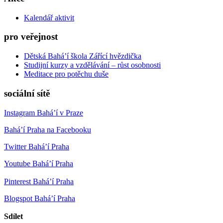
Kalendář aktivit
pro veřejnost
Dětská Bahá’í škola Zářící hvězdička
Studijní kurzy a vzdělávání – růst osobnosti
Meditace pro potěchu duše
sociální sítě
Instagram Bahá’í v Praze
Bahá’í Praha na Facebooku
Twitter Bahá’í Praha
Youtube Bahá’í Praha
Pinterest Bahá’í Praha
Blogspot Bahá’í Praha
Sdílet