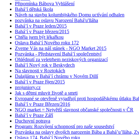
Připomínka Bábova Vyhlášení
Bahá’í dětská škola
Návrh na stavbu kolumbijského Domu uctívání odhalen
pozvánka na oslavu Narození Bahá'u'lláha
Bahá’í v Praze leden/2015
Bahá’í v Praze březen/2015
Chtěla jsem být lékařkou
Oslava Bahá’í Nového roku 172
Zveme Vás na náš stánek - NGO Market 2015
Pozvánka - Představení Bahá’í společentství
Ohlédnutí za veletrhem neziskových organizací
Bahá’í Nový rok v Beskydech
Na slavnosti v Roztokách
Dalajláma v Bahá’í chrámu v Novém Dillí
Bahá’í v Praze říjen/2015
projuniory.cz
Jak s dětmi mluvit životě a smrti
Evropané se otevřeně vyjadřují proti hospodářskému útlaku Bah
Bahá’í v Praze Březen/2016
NGO market = Největší slavnost občanské společnosti v ČR
Bahá’í v Praze Září
Duchovní potrava
Program: Rozvíjení schopností pro naše sousedství
Pozvánka na oslavy dvojích narozenin Bába a Bahá’u’lláha, Zvě
Oslava 174. Bahá’í Nového roku