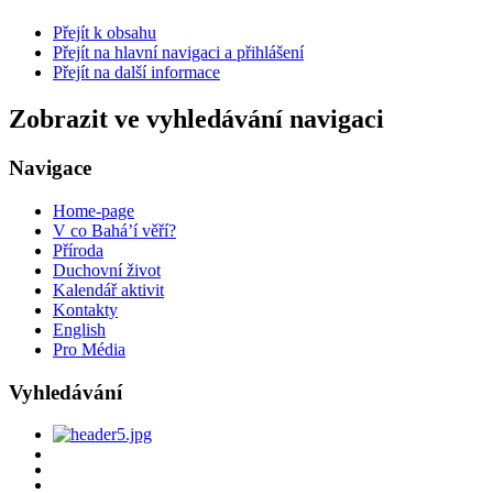
Přejít k obsahu
Přejít na hlavní navigaci a přihlášení
Přejít na další informace
Zobrazit ve vyhledávání navigaci
Navigace
Home-page
V co Bahá’í věří?
Příroda
Duchovní život
Kalendář aktivit
Kontakty
English
Pro Média
Vyhledávání