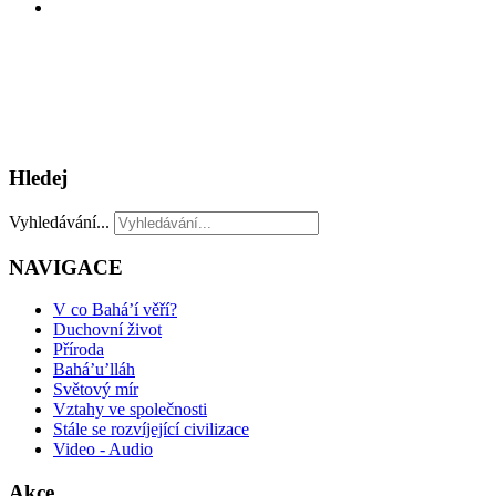
Hledej
Vyhledávání...
NAVIGACE
V co Bahá’í věří?
Duchovní život
Příroda
Bahá’u’lláh
Světový mír
Vztahy ve společnosti
Stále se rozvíjející civilizace
Video - Audio
Akce