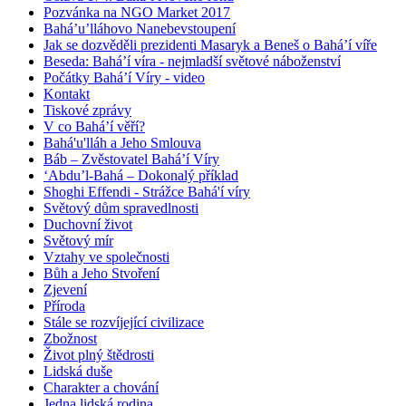
Pozvánka na NGO Market 2017
Bahá’u’lláhovo Nanebevstoupení
Jak se dozvěděli prezidenti Masaryk a Beneš o Bahá’í víře
Beseda: Bahá’í víra - nejmladší světové náboženství
Počátky Bahá’í Víry - video
Kontakt
Tiskové zprávy
V co Bahá’í věří?
Bahá'u'lláh a Jeho Smlouva
Báb – Zvěstovatel Bahá’í Víry
‘Abdu’l-Bahá – Dokonalý příklad
Shoghi Effendi - Strážce Bahá'í víry
Světový dům spravedlnosti
Duchovní život
Světový mír
Vztahy ve společnosti
Bůh a Jeho Stvoření
Zjevení
Příroda
Stále se rozvíjející civilizace
Zbožnost
Život plný štědrosti
Lidská duše
Charakter a chování
Jedna lidská rodina