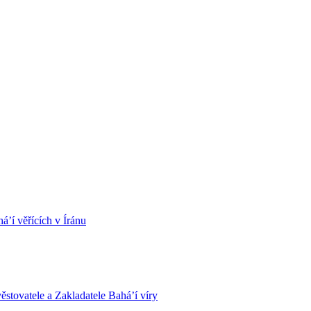
á’í věřících v Íránu
stovatele a Zakladatele Bahá’í víry