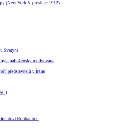
opy (New York 5. prosince 1912)
vu Svatyni
 byla nábožensky motivována
’í představitelů v Íránu
e :)
ezidentovi Rouhanimu