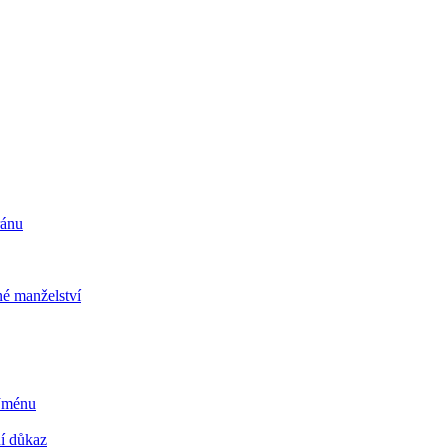
ránu
é manželství
 Jménu
ní důkaz