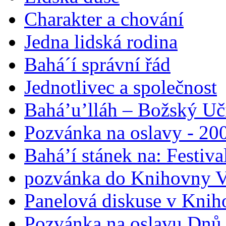
Charakter a chování
Jedna lidská rodina
Bahá´í správní řád
Jednotlivec a společnost
Bahá’u’lláh – Božský Uči
Pozvánka na oslavy - 200
Bahá’í stánek na: Festiv
pozvánka do Knihovny V
Panelová diskuse v Knih
Pozvánka na oslavu Dnů 