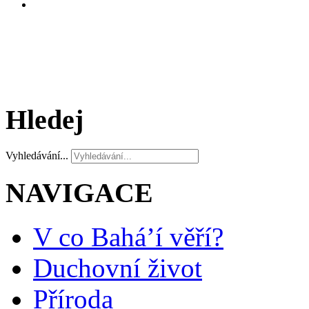
Hledej
Vyhledávání...
NAVIGACE
V co Bahá’í věří?
Duchovní život
Příroda