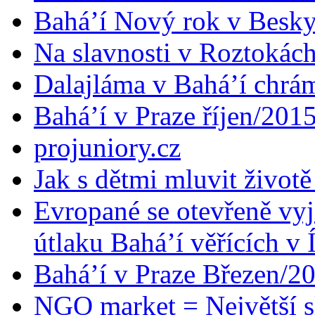
Bahá’í Nový rok v Besk
Na slavnosti v Roztokác
Dalajláma v Bahá’í chrá
Bahá’í v Praze říjen/201
projuniory.cz
Jak s dětmi mluvit životě
Evropané se otevřeně vyj
útlaku Bahá’í věřících v 
Bahá’í v Praze Březen/2
NGO market = Největší s