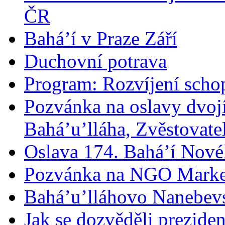
ČR
Bahá’í v Praze Září
Duchovní potrava
Program: Rozvíjení schop
Pozvánka na oslavy dvoj
Bahá’u’lláha, Zvěstovatel
Oslava 174. Bahá’í Nové
Pozvánka na NGO Marke
Bahá’u’lláhovo Nanebev
Jak se dozvěděli prezide