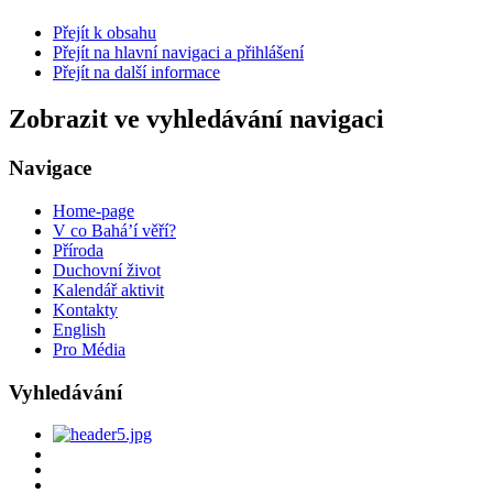
Přejít k obsahu
Přejít na hlavní navigaci a přihlášení
Přejít na další informace
Zobrazit ve vyhledávání navigaci
Navigace
Home-page
V co Bahá’í věří?
Příroda
Duchovní život
Kalendář aktivit
Kontakty
English
Pro Média
Vyhledávání