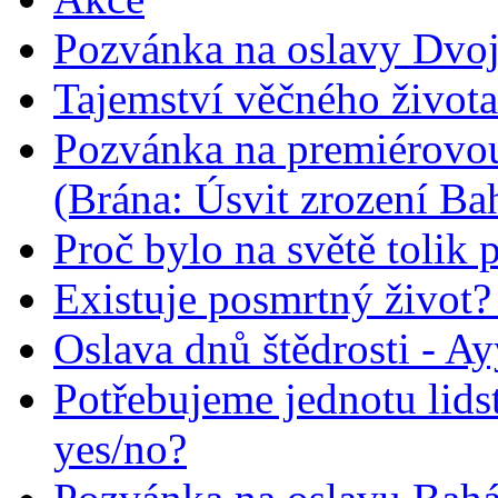
Pozvánka na oslavy Dvoj
Tajemství věčného života
Pozvánka na premiérovou
(Brána: Úsvit zrození Ba
Proč bylo na světě tolik 
Existuje posmrtný život? :
Oslava dnů štědrosti - A
Potřebujeme jednotu lid
yes/no?