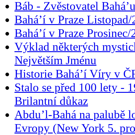
Báb - Zvěstovatel Bahá’u
Bahá’í v Praze Listopad
Bahá’í v Praze Prosinec/
Výklad některých mysti
Největším Jménu
Historie Bahá’í Víry v Č
Stalo se před 100 lety -
Brilantní důkaz
Abdu’l-Bahá na palubě lo
Evropy (New York 5. pro