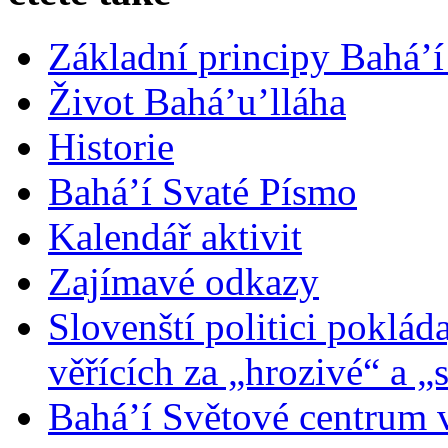
Základní principy Bahá’í
Život Bahá’u’lláha
Historie
Bahá’í Svaté Písmo
Kalendář aktivit
Zajímavé odkazy
Slovenští politici poklád
věřících za „hrozivé“ a „
Bahá’í Světové centrum v