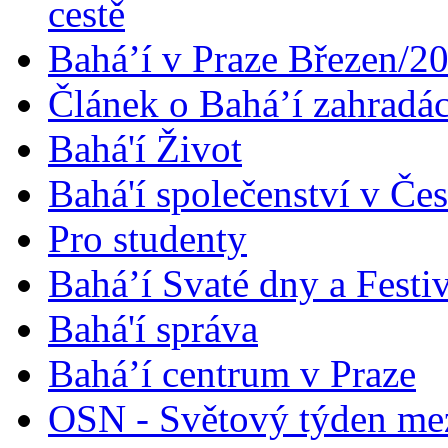
cestě
Bahá’í v Praze Březen/2
Článek o Bahá’í zahradá
Bahá'í Život
Bahá'í společenství v Če
Pro studenty
Bahá’í Svaté dny a Festi
Bahá'í správa
Bahá’í centrum v Praze
OSN - Světový týden me