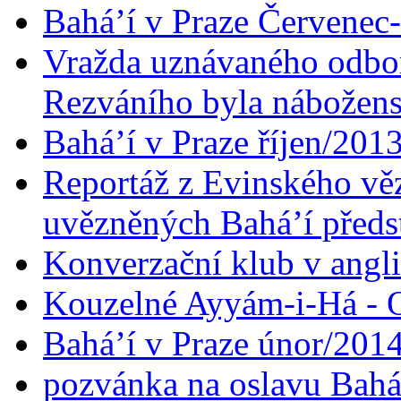
Bahá’í v Praze Červenec
Vražda uznávaného odbor
Rezváního byla nábožen
Bahá’í v Praze říjen/201
Reportáž z Evinského věz
uvězněných Bahá’í předst
Konverzační klub v angl
Kouzelné Ayyám-i-Há - O
Bahá’í v Praze únor/201
pozvánka na oslavu Bahá