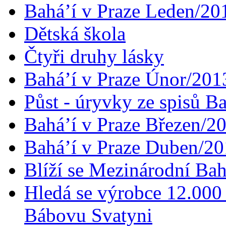
Bahá’í v Praze Leden/20
Dětská škola
Čtyři druhy lásky
Bahá’í v Praze Únor/201
Půst - úryvky ze spisů B
Bahá’í v Praze Březen/2
Bahá’í v Praze Duben/2
Blíží se Mezinárodní Bah
Hledá se výrobce 12.000 
Bábovu Svatyni