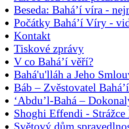
Beseda: Bahá’í víra - ne
Počátky Bahá’í Víry - vi
Kontakt
Tiskové zprávy
V co Bahá’í věří?
Bahá'u'lláh a Jeho Smlou
Báb – Zvěstovatel Bahá’í
‘Abdu’l-Bahá – Dokonalý
Shoghi Effendi - Strážce 
Světový dům spravedlnos