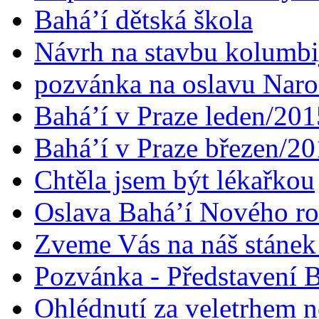
Bahá’í dětská škola
Návrh na stavbu kolumbi
pozvánka na oslavu Naroz
Bahá’í v Praze leden/201
Bahá’í v Praze březen/2
Chtěla jsem být lékařkou
Oslava Bahá’í Nového r
Zveme Vás na náš stáne
Pozvánka - Představení B
Ohlédnutí za veletrhem n