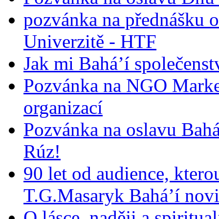
pozvánka na přednášku o
Univerzitě - HTF
Jak mi Bahá’í společenst
Pozvánka na NGO Market
organizací
Pozvánka na oslavu Bah
Rúz!
90 let od audience, ktero
T.G.Masaryk Bahá’í novi
O lásce, naději a spiritua