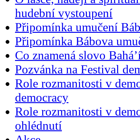
hudební vystoupení
Připomínka umučení Bába
Připomínka Bábova umuče
Co znamená slovo Bahá’í 
Pozvánka na Festival de
Role rozmanitosti v demok
democracy
Role rozmanitosti v demo
ohlédnutí
Akce