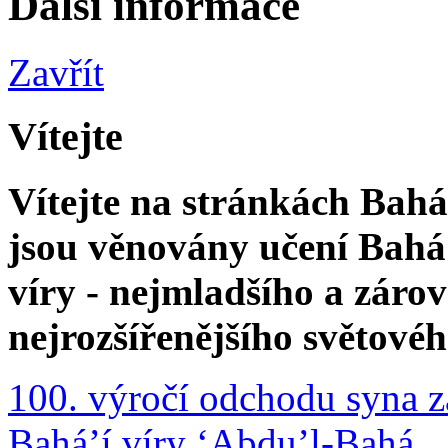
Další informace
Zavřít
Vítejte
Vítejte na stránkách Bahá'
jsou věnovány učení Bahá'
víry - nejmladšího a zár
nejrozšířenějšího světové
100. výročí odchodu syna z
Bahá’í víry ‘Abdu’l-Bahá