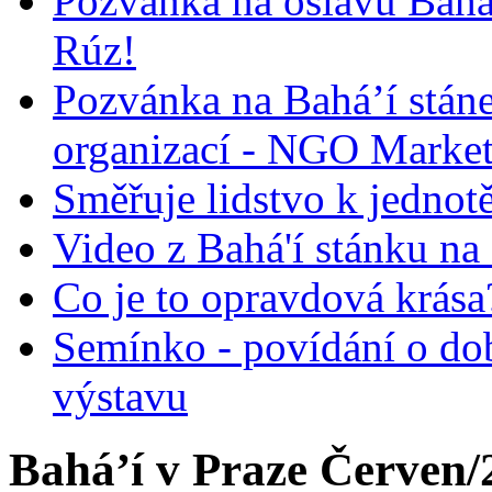
Pozvánka na oslavu Bah
Rúz!
Pozvánka na Bahá’í stán
organizací - NGO Marke
Směřuje lidstvo k jednot
Video z Bahá'í stánku na
Co je to opravdová krása?
Semínko - povídání o do
výstavu
Bahá’í v Praze Červen/