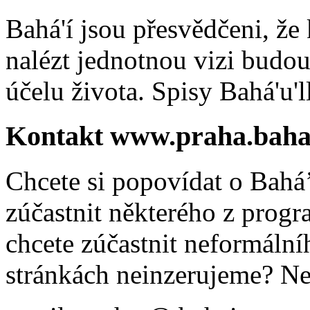
Bahá'í jsou přesvědčeni, že 
nalézt jednotnou vizi budou
účelu života. Spisy Bahá'u'll
Kontakt www.praha.baha
Chcete si popovídat o Bahá’
zúčastnit některého z prog
chcete zúčastnit neformálníh
stránkách neinzerujeme? Ne