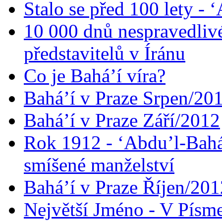
Stalo se před 100 lety -
10 000 dnů nespravedliv
představitelů v Íránu
Co je Bahá’í víra?
Bahá’í v Praze Srpen/20
Bahá’í v Praze Září/2012
Rok 1912 - ‘Abdu’l-Bahá
smíšené manželství
Bahá’í v Praze Říjen/201
Největší Jméno - V Písm