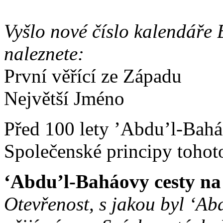
Vyšlo nové číslo kalendáře 
naleznete:
První věřící ze Západu
Největší Jméno
Před 100 lety ’Abdu’l-Bahá
Společenské principy tohot
‘Abdu’l-Baháovy cesty n
Otevřenost, s jakou byl ‘A