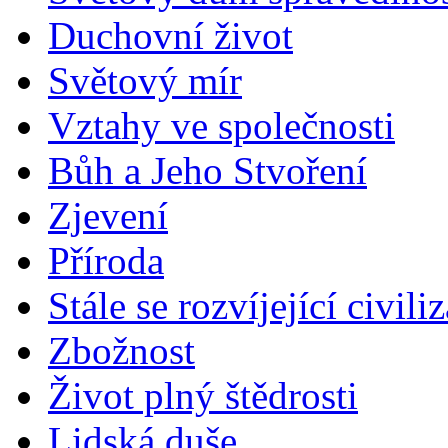
Duchovní život
Světový mír
Vztahy ve společnosti
Bůh a Jeho Stvoření
Zjevení
Příroda
Stále se rozvíjející civili
Zbožnost
Život plný štědrosti
Lidská duše