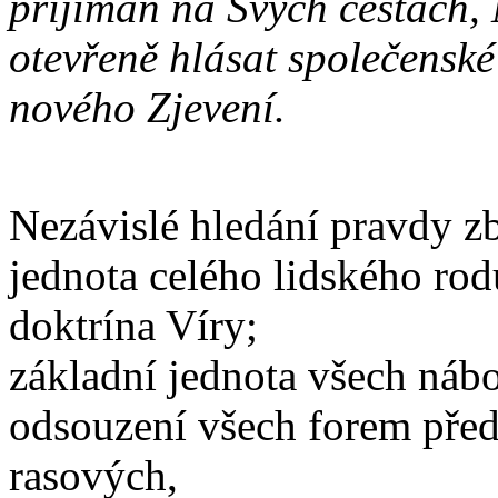
přijímán na Svých cestách,
otevřeně hlásat společenské
nového Zjevení.
Nezávislé hledání pravdy zb
jednota celého lidského rodu
doktrína Víry;
základní jednota všech nábo
odsouzení všech forem pře
rasových,