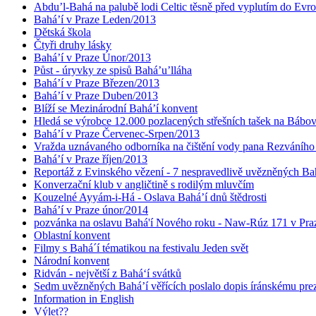
Abdu’l-Bahá na palubě lodi Celtic těsně před vyplutím do Evr
Bahá’í v Praze Leden/2013
Dětská škola
Čtyři druhy lásky
Bahá’í v Praze Únor/2013
Půst - úryvky ze spisů Bahá’u’lláha
Bahá’í v Praze Březen/2013
Bahá’í v Praze Duben/2013
Blíží se Mezinárodní Bahá’í konvent
Hledá se výrobce 12.000 pozlacených střešních tašek na Bábo
Bahá’í v Praze Červenec-Srpen/2013
Vražda uznávaného odborníka na čištění vody pana Rezváního
Bahá’í v Praze říjen/2013
Reportáž z Evinského vězení - 7 nespravedlivě uvězněných Bahá
Konverzační klub v angličtině s rodilým mluvčím
Kouzelné Ayyám-i-Há - Oslava Bahá’í dnů štědrosti
Bahá’í v Praze únor/2014
pozvánka na oslavu Bahá'í Nového roku - Naw-Rúz 171 v Praz
Oblastní konvent
Filmy s Bahá´í tématikou na festivalu Jeden svět
Národní konvent
Ridván - největší z Bahá‘í svátků
Sedm uvězněných Bahá’í věřících poslalo dopis íránskému pr
Information in English
Výlet??