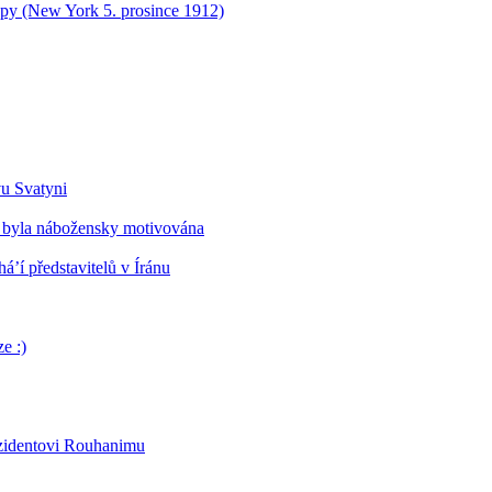
opy (New York 5. prosince 1912)
vu Svatyni
 byla nábožensky motivována
’í představitelů v Íránu
e :)
ezidentovi Rouhanimu