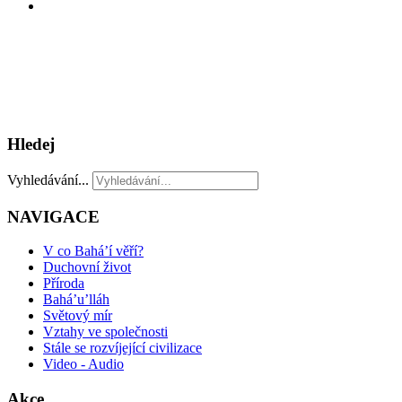
Hledej
Vyhledávání...
NAVIGACE
V co Bahá’í věří?
Duchovní život
Příroda
Bahá’u’lláh
Světový mír
Vztahy ve společnosti
Stále se rozvíjející civilizace
Video - Audio
Akce