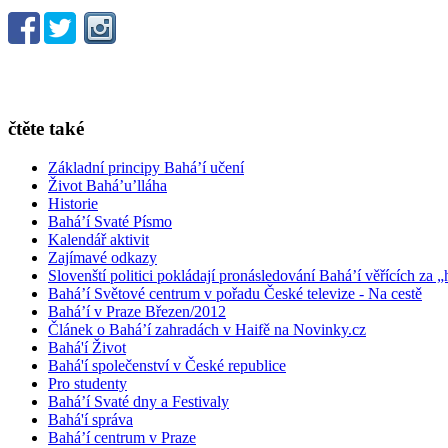
čtěte také
Základní principy Bahá’í učení
Život Bahá’u’lláha
Historie
Bahá’í Svaté Písmo
Kalendář aktivit
Zajímavé odkazy
Slovenští politici pokládají pronásledování Bahá’í věřících za „
Bahá’í Světové centrum v pořadu České televize - Na cestě
Bahá’í v Praze Březen/2012
Článek o Bahá’í zahradách v Haifě na Novinky.cz
Bahá'í Život
Bahá'í společenství v České republice
Pro studenty
Bahá’í Svaté dny a Festivaly
Bahá'í správa
Bahá’í centrum v Praze