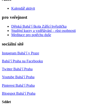
Kalendář aktivit
pro veřejnost
Dětská Bahá’í škola Zářící hvězdička
Studijní kurzy a vzdělávání – růst osobnosti
Meditace pro potěchu duše
sociální sítě
Instagram Bahá’í v Praze
Bahá’í Praha na Facebooku
Twitter Bahá’í Praha
Youtube Bahá’í Praha
Pinterest Bahá’í Praha
Blogspot Bahá’í Praha
Sdílet