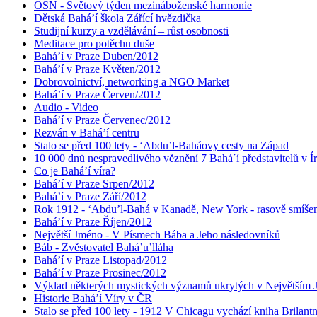
OSN - Světový týden mezináboženské harmonie
Dětská Bahá’í škola Zářící hvězdička
Studijní kurzy a vzdělávání – růst osobnosti
Meditace pro potěchu duše
Bahá’í v Praze Duben/2012
Bahá’í v Praze Květen/2012
Dobrovolnictví, networking a NGO Market
Bahá’í v Praze Červen/2012
Audio - Video
Bahá’í v Praze Červenec/2012
Rezván v Bahá’í centru
Stalo se před 100 lety - ‘Abdu’l-Baháovy cesty na Západ
10 000 dnů nespravedlivého věznění 7 Bahá´í představitelů v Í
Co je Bahá’í víra?
Bahá’í v Praze Srpen/2012
Bahá’í v Praze Září/2012
Rok 1912 - ‘Abdu’l-Bahá v Kanadě, New York - rasově smíšen
Bahá’í v Praze Říjen/2012
Největší Jméno - V Písmech Bába a Jeho následovníků
Báb - Zvěstovatel Bahá’u’lláha
Bahá’í v Praze Listopad/2012
Bahá’í v Praze Prosinec/2012
Výklad některých mystických významů ukrytých v Největším
Historie Bahá’í Víry v ČR
Stalo se před 100 lety - 1912 V Chicagu vychází kniha Brilant