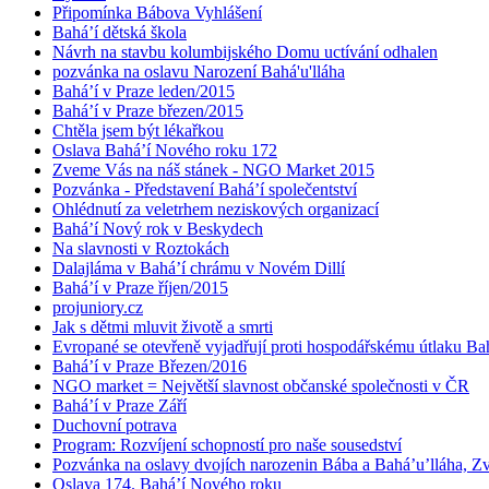
Připomínka Bábova Vyhlášení
Bahá’í dětská škola
Návrh na stavbu kolumbijského Domu uctívání odhalen
pozvánka na oslavu Narození Bahá'u'lláha
Bahá’í v Praze leden/2015
Bahá’í v Praze březen/2015
Chtěla jsem být lékařkou
Oslava Bahá’í Nového roku 172
Zveme Vás na náš stánek - NGO Market 2015
Pozvánka - Představení Bahá’í společentství
Ohlédnutí za veletrhem neziskových organizací
Bahá’í Nový rok v Beskydech
Na slavnosti v Roztokách
Dalajláma v Bahá’í chrámu v Novém Dillí
Bahá’í v Praze říjen/2015
projuniory.cz
Jak s dětmi mluvit životě a smrti
Evropané se otevřeně vyjadřují proti hospodářskému útlaku Bah
Bahá’í v Praze Březen/2016
NGO market = Největší slavnost občanské společnosti v ČR
Bahá’í v Praze Září
Duchovní potrava
Program: Rozvíjení schopností pro naše sousedství
Pozvánka na oslavy dvojích narozenin Bába a Bahá’u’lláha, Zvě
Oslava 174. Bahá’í Nového roku