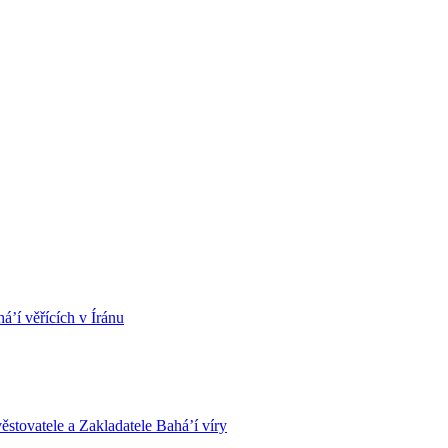
á’í věřících v Íránu
stovatele a Zakladatele Bahá’í víry