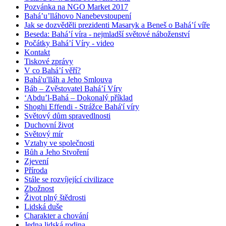
Pozvánka na NGO Market 2017
Bahá’u’lláhovo Nanebevstoupení
Jak se dozvěděli prezidenti Masaryk a Beneš o Bahá’í víře
Beseda: Bahá’í víra - nejmladší světové náboženství
Počátky Bahá’í Víry - video
Kontakt
Tiskové zprávy
V co Bahá’í věří?
Bahá'u'lláh a Jeho Smlouva
Báb – Zvěstovatel Bahá’í Víry
‘Abdu’l-Bahá – Dokonalý příklad
Shoghi Effendi - Strážce Bahá'í víry
Světový dům spravedlnosti
Duchovní život
Světový mír
Vztahy ve společnosti
Bůh a Jeho Stvoření
Zjevení
Příroda
Stále se rozvíjející civilizace
Zbožnost
Život plný štědrosti
Lidská duše
Charakter a chování
Jedna lidská rodina