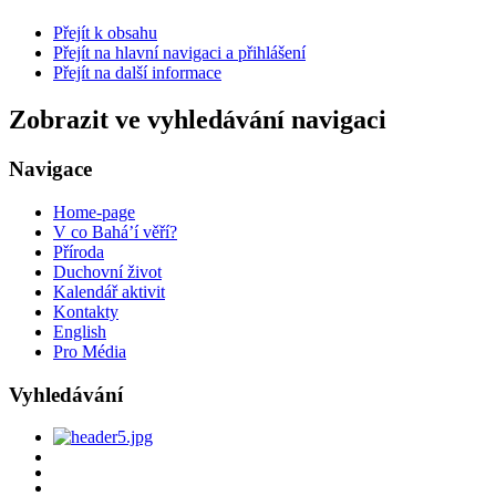
Přejít k obsahu
Přejít na hlavní navigaci a přihlášení
Přejít na další informace
Zobrazit ve vyhledávání navigaci
Navigace
Home-page
V co Bahá’í věří?
Příroda
Duchovní život
Kalendář aktivit
Kontakty
English
Pro Média
Vyhledávání