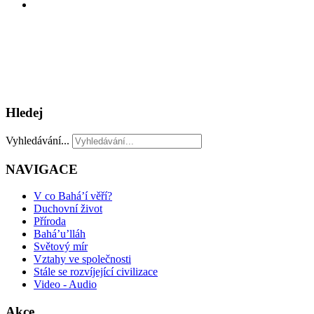
Hledej
Vyhledávání...
NAVIGACE
V co Bahá’í věří?
Duchovní život
Příroda
Bahá’u’lláh
Světový mír
Vztahy ve společnosti
Stále se rozvíjející civilizace
Video - Audio
Akce