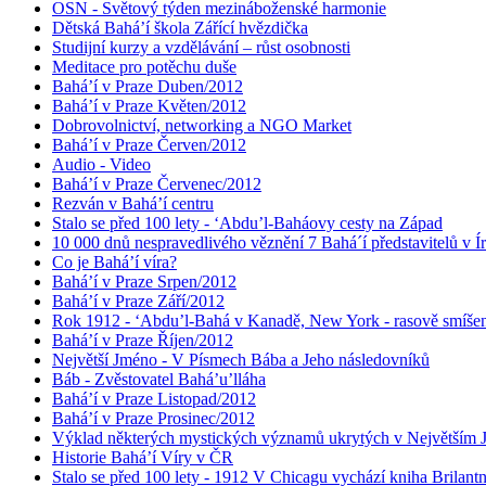
OSN - Světový týden mezináboženské harmonie
Dětská Bahá’í škola Zářící hvězdička
Studijní kurzy a vzdělávání – růst osobnosti
Meditace pro potěchu duše
Bahá’í v Praze Duben/2012
Bahá’í v Praze Květen/2012
Dobrovolnictví, networking a NGO Market
Bahá’í v Praze Červen/2012
Audio - Video
Bahá’í v Praze Červenec/2012
Rezván v Bahá’í centru
Stalo se před 100 lety - ‘Abdu’l-Baháovy cesty na Západ
10 000 dnů nespravedlivého věznění 7 Bahá´í představitelů v Í
Co je Bahá’í víra?
Bahá’í v Praze Srpen/2012
Bahá’í v Praze Září/2012
Rok 1912 - ‘Abdu’l-Bahá v Kanadě, New York - rasově smíšen
Bahá’í v Praze Říjen/2012
Největší Jméno - V Písmech Bába a Jeho následovníků
Báb - Zvěstovatel Bahá’u’lláha
Bahá’í v Praze Listopad/2012
Bahá’í v Praze Prosinec/2012
Výklad některých mystických významů ukrytých v Největším
Historie Bahá’í Víry v ČR
Stalo se před 100 lety - 1912 V Chicagu vychází kniha Brilant