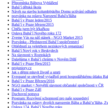
Připomínka Bábova Vyhlášení
Bahá’í dětská škola
Návrh na stavbu kolumbijského Domu uctívání odhalen
pozvánka na oslavu Narození Bahá'u'lláha
Bahá’í v Praze leden/2015
Bahá’í v Praze březen/2015
Chtěla jsem být lékařkou
Oslava Bahá’í Nového roku 172
Zveme Vás na náš stánek - NGO Market 2015
Pozvánka - Představení Bahá’í společentství
Ohlédnutí za veletrhem neziskových organizací
Bahá’í Nový rok v Beskydech
Na slavnosti v Roztokách
Dalajláma v Bahá’í chrámu v Novém Dillí
Bahá’í v Praze říjen/2015
projuniory.cz
Jak s dětmi mluvit životě a smrti
Evropané se otevřeně vyjadřují proti hospodářskému útlaku Bah
Bahá’í v Praze Březen/2016
NGO market = Největší slavnost občanské společnosti v ČR
Bahá’í v Praze Září
Duchovní potrava
Program: Rozvíjení schopností pro naše sousedství
Pozvánka na oslavy dvojích narozenin Bába a Bahá’u’lláha, Zvě
Oslava 174. Bahá’í Nového roku