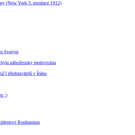
opy (New York 5. prosince 1912)
vu Svatyni
 byla nábožensky motivována
’í představitelů v Íránu
e :)
ezidentovi Rouhanimu