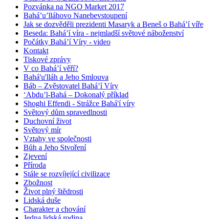
Pozvánka na NGO Market 2017
Bahá’u’lláhovo Nanebevstoupení
Jak se dozvěděli prezidenti Masaryk a Beneš o Bahá’í víře
Beseda: Bahá’í víra - nejmladší světové náboženství
Počátky Bahá’í Víry - video
Kontakt
Tiskové zprávy
V co Bahá’í věří?
Bahá'u'lláh a Jeho Smlouva
Báb – Zvěstovatel Bahá’í Víry
‘Abdu’l-Bahá – Dokonalý příklad
Shoghi Effendi - Strážce Bahá'í víry
Světový dům spravedlnosti
Duchovní život
Světový mír
Vztahy ve společnosti
Bůh a Jeho Stvoření
Zjevení
Příroda
Stále se rozvíjející civilizace
Zbožnost
Život plný štědrosti
Lidská duše
Charakter a chování
Jedna lidská rodina