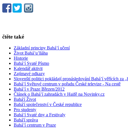
čtěte také
Základní principy Bahá’í učení
Život Bahá’u’lláha
Historie
Bahá’í Svaté Písmo
Kalendář aktivit
Zajímavé odkazy
Slovenští politici pokládají pronásledování Bahá’í věřících za „
Bahá’í Světové centrum v pořadu České televize - Na cestě
Bahá’í v Praze Březen/2012
Článek o Bahá’í zahradách v Haifě na Novinky.cz
Bahá'í Život
Bahá'í společenství v České republice
Pro studenty
Bahá’í Svaté dny a Festivaly
Bahá'í správa
Bahá’í centrum v Praze