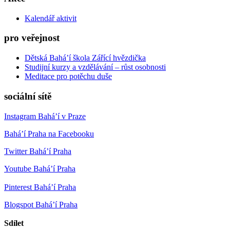
Kalendář aktivit
pro veřejnost
Dětská Bahá’í škola Zářící hvězdička
Studijní kurzy a vzdělávání – růst osobnosti
Meditace pro potěchu duše
sociální sítě
Instagram Bahá’í v Praze
Bahá’í Praha na Facebooku
Twitter Bahá’í Praha
Youtube Bahá’í Praha
Pinterest Bahá’í Praha
Blogspot Bahá’í Praha
Sdílet