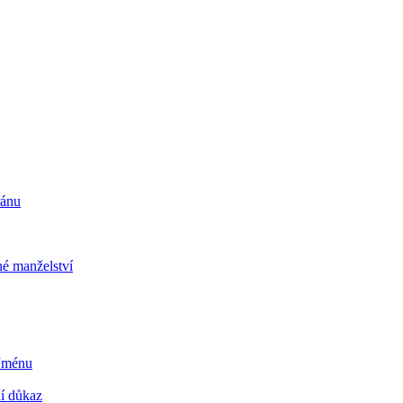
ránu
é manželství
 Jménu
ní důkaz