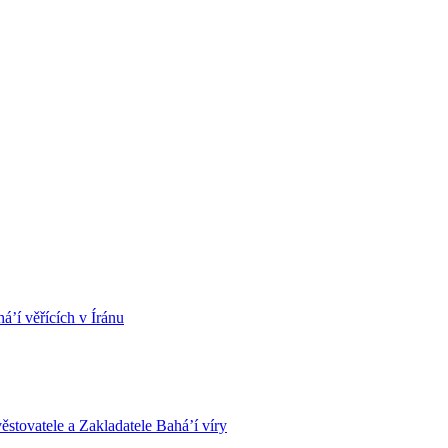
á’í věřících v Íránu
stovatele a Zakladatele Bahá’í víry