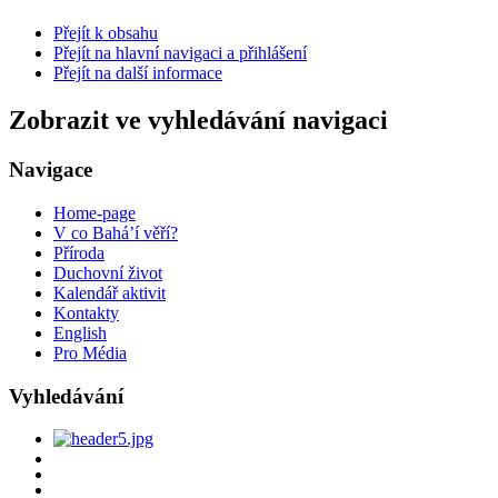
Přejít k obsahu
Přejít na hlavní navigaci a přihlášení
Přejít na další informace
Zobrazit ve vyhledávání navigaci
Navigace
Home-page
V co Bahá’í věří?
Příroda
Duchovní život
Kalendář aktivit
Kontakty
English
Pro Média
Vyhledávání