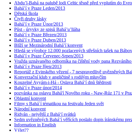
Abdu’l-Bahá na palubě lodi Celtic těsně před vyplutím do Evr
Bahá’í v Praze Leden/2013
Dětská škola
Čtyři druhy lásky
Bahá’í v Praze Únor/2013
Půst - úryvky ze spisů Bahá’u’lláha
Bahá’í v Praze Březen/2013
Bahá’í v Praze Duben/2013
Blíží se Mezinárodní Bahá’í konvent
Hledá se výrobce 12.000 pozlacených střešních tašek na Bábo
Bahá’í v Praze Červenec-Srpen/2013
Vražda uznávaného odborníka na čištění vody pana Rezváního
Bahá’í v Praze říjen/2013
Reportáž z Evinského vězení - 7 nespravedlivě uvězněných Bahá
Konverzační klub v angličtině s rodilým mluvčím
Kouzelné Ayyám-i-Há - Oslava Bahá’í dnů štědrosti
Bahá’í v Praze únor/2014
pozvánka na oslavu Bahá'í Nového roku - Naw-Rúz 171 v Praz
Oblastní konvent
Filmy s Bahá´í tématikou na festivalu Jeden svět
Národní konvent
Ridván - největší z Bahá‘í svátků
Sedm uvězněných Bahá’í věřících poslalo dopis íránskému pr
Information in English
Výlet??