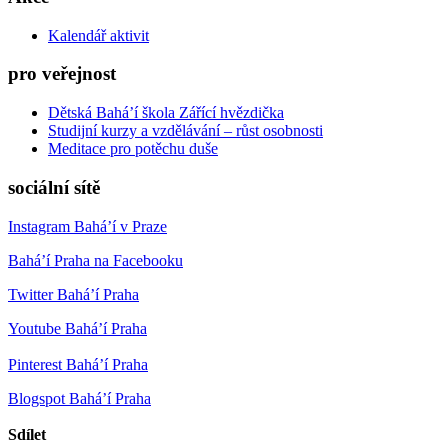
Kalendář aktivit
pro veřejnost
Dětská Bahá’í škola Zářící hvězdička
Studijní kurzy a vzdělávání – růst osobnosti
Meditace pro potěchu duše
sociální sítě
Instagram Bahá’í v Praze
Bahá’í Praha na Facebooku
Twitter Bahá’í Praha
Youtube Bahá’í Praha
Pinterest Bahá’í Praha
Blogspot Bahá’í Praha
Sdílet