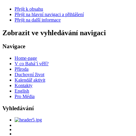
Přejít k obsahu
Přejít na hlavní navigaci a přihlášení
Přejít na další informace
Zobrazit ve vyhledávání navigaci
Navigace
Home-page
V co Bahá’í věří?
Příroda
Duchovní život
Kalendář aktivit
Kontakty
English
Pro Média
Vyhledávání