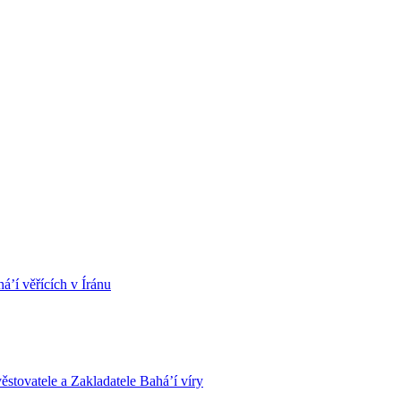
á’í věřících v Íránu
stovatele a Zakladatele Bahá’í víry