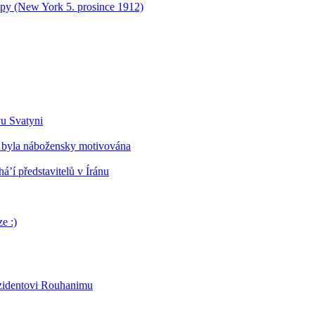
opy (New York 5. prosince 1912)
vu Svatyni
 byla nábožensky motivována
’í představitelů v Íránu
e :)
ezidentovi Rouhanimu