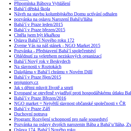
Připomínka Bábova Vyhlášení
Bahá’í dětská škola
Návrh na stavbu kolumbijského Domu uctívání odhalen
pozvánka na oslavu Narození Bahá'u'lláha
Bahá’í v Praze leden/2015
Bahá’í v Praze březen/2015
Chtěla jsem být lékařkou
Oslava Bahá’í Nového roku 172
Zveme Vás na náš stánek - NGO Market 2015
Pozvánka - Představení Bahá’í společentství
Ohlédnutí za veletrhem neziskových organizací
Bahá’í Nový rok v Beskydech
Na slavnosti v Roztokách
Dalajláma v Bahá’í chrámu v Novém Dillí
Bahá’í v Praze říjen/2015
projuniory.cz
Jak s dětmi mluvit životě a smrti
Evropané se otevřeně vyjadřují proti hospodářskému útlaku Bah
Bahá’í v Praze Březen/2016
NGO market = Největší slavnost občanské společnosti v ČR
Bahá’í v Praze Září
Duchovní potrava
Program: Rozvíjení schopností pro naše sousedství
Pozvánka na oslavy dvojích narozenin Bába a Bahá’u’lláha, Zvě
Oslava 174. Bahá’í Nového roku