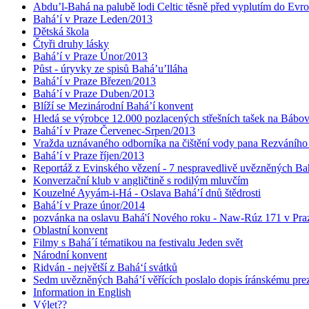
Abdu’l-Bahá na palubě lodi Celtic těsně před vyplutím do Evr
Bahá’í v Praze Leden/2013
Dětská škola
Čtyři druhy lásky
Bahá’í v Praze Únor/2013
Půst - úryvky ze spisů Bahá’u’lláha
Bahá’í v Praze Březen/2013
Bahá’í v Praze Duben/2013
Blíží se Mezinárodní Bahá’í konvent
Hledá se výrobce 12.000 pozlacených střešních tašek na Bábo
Bahá’í v Praze Červenec-Srpen/2013
Vražda uznávaného odborníka na čištění vody pana Rezváního
Bahá’í v Praze říjen/2013
Reportáž z Evinského vězení - 7 nespravedlivě uvězněných Bahá
Konverzační klub v angličtině s rodilým mluvčím
Kouzelné Ayyám-i-Há - Oslava Bahá’í dnů štědrosti
Bahá’í v Praze únor/2014
pozvánka na oslavu Bahá'í Nového roku - Naw-Rúz 171 v Praz
Oblastní konvent
Filmy s Bahá´í tématikou na festivalu Jeden svět
Národní konvent
Ridván - největší z Bahá‘í svátků
Sedm uvězněných Bahá’í věřících poslalo dopis íránskému pr
Information in English
Výlet??