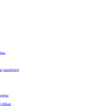
ránu
é manželství
 Jménu
ní důkaz