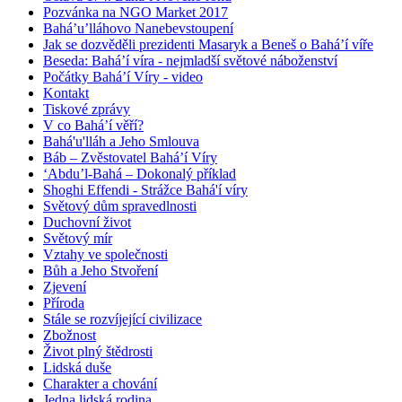
Pozvánka na NGO Market 2017
Bahá’u’lláhovo Nanebevstoupení
Jak se dozvěděli prezidenti Masaryk a Beneš o Bahá’í víře
Beseda: Bahá’í víra - nejmladší světové náboženství
Počátky Bahá’í Víry - video
Kontakt
Tiskové zprávy
V co Bahá’í věří?
Bahá'u'lláh a Jeho Smlouva
Báb – Zvěstovatel Bahá’í Víry
‘Abdu’l-Bahá – Dokonalý příklad
Shoghi Effendi - Strážce Bahá'í víry
Světový dům spravedlnosti
Duchovní život
Světový mír
Vztahy ve společnosti
Bůh a Jeho Stvoření
Zjevení
Příroda
Stále se rozvíjející civilizace
Zbožnost
Život plný štědrosti
Lidská duše
Charakter a chování
Jedna lidská rodina