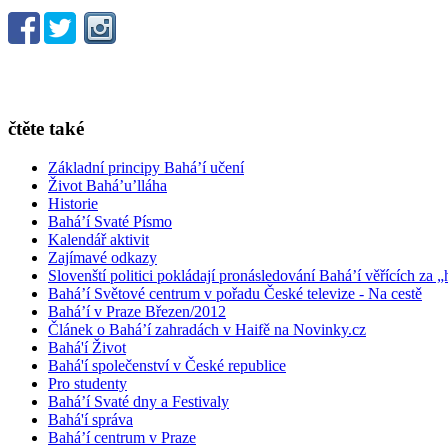
čtěte také
Základní principy Bahá’í učení
Život Bahá’u’lláha
Historie
Bahá’í Svaté Písmo
Kalendář aktivit
Zajímavé odkazy
Slovenští politici pokládají pronásledování Bahá’í věřících za „
Bahá’í Světové centrum v pořadu České televize - Na cestě
Bahá’í v Praze Březen/2012
Článek o Bahá’í zahradách v Haifě na Novinky.cz
Bahá'í Život
Bahá'í společenství v České republice
Pro studenty
Bahá’í Svaté dny a Festivaly
Bahá'í správa
Bahá’í centrum v Praze