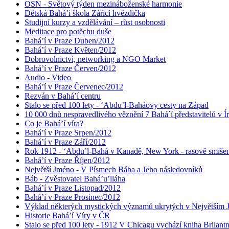
OSN - Světový týden mezináboženské harmonie
Dětská Bahá’í škola Zářící hvězdička
Studijní kurzy a vzdělávání – růst osobnosti
Meditace pro potěchu duše
Bahá’í v Praze Duben/2012
Bahá’í v Praze Květen/2012
Dobrovolnictví, networking a NGO Market
Bahá’í v Praze Červen/2012
Audio - Video
Bahá’í v Praze Červenec/2012
Rezván v Bahá’í centru
Stalo se před 100 lety - ‘Abdu’l-Baháovy cesty na Západ
10 000 dnů nespravedlivého věznění 7 Bahá´í představitelů v Í
Co je Bahá’í víra?
Bahá’í v Praze Srpen/2012
Bahá’í v Praze Září/2012
Rok 1912 - ‘Abdu’l-Bahá v Kanadě, New York - rasově smíšen
Bahá’í v Praze Říjen/2012
Největší Jméno - V Písmech Bába a Jeho následovníků
Báb - Zvěstovatel Bahá’u’lláha
Bahá’í v Praze Listopad/2012
Bahá’í v Praze Prosinec/2012
Výklad některých mystických významů ukrytých v Největším
Historie Bahá’í Víry v ČR
Stalo se před 100 lety - 1912 V Chicagu vychází kniha Brilant