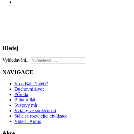
Hledej
Vyhledávání...
NAVIGACE
V co Bahá’í věří?
Duchovní život
Příroda
Bahá’u’lláh
Světový mír
Vztahy ve společnosti
Stále se rozvíjející civilizace
Video - Audio
Akce