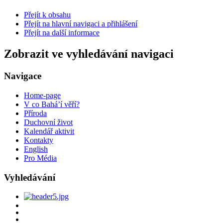
Přejít k obsahu
Přejít na hlavní navigaci a přihlášení
Přejít na další informace
Zobrazit ve vyhledávání navigaci
Navigace
Home-page
V co Bahá’í věří?
Příroda
Duchovní život
Kalendář aktivit
Kontakty
English
Pro Média
Vyhledávání