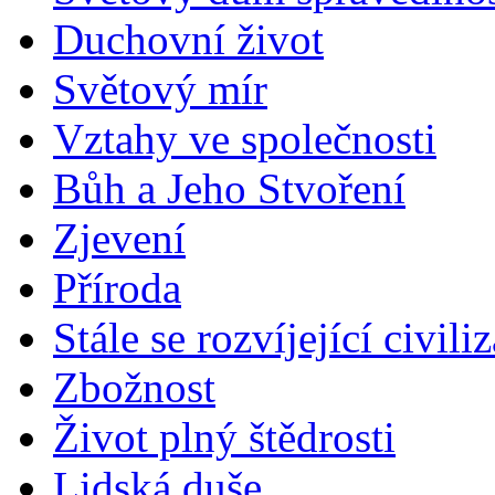
Duchovní život
Světový mír
Vztahy ve společnosti
Bůh a Jeho Stvoření
Zjevení
Příroda
Stále se rozvíjející civili
Zbožnost
Život plný štědrosti
Lidská duše