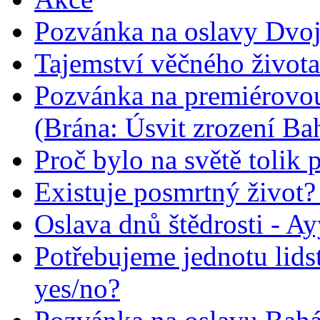
Pozvánka na oslavy Dvoj
Tajemství věčného života
Pozvánka na premiérovou
(Brána: Úsvit zrození Ba
Proč bylo na světě tolik 
Existuje posmrtný život? :
Oslava dnů štědrosti - A
Potřebujeme jednotu lid
yes/no?