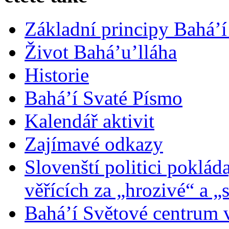
Základní principy Bahá’í
Život Bahá’u’lláha
Historie
Bahá’í Svaté Písmo
Kalendář aktivit
Zajímavé odkazy
Slovenští politici poklád
věřících za „hrozivé“ a „
Bahá’í Světové centrum v