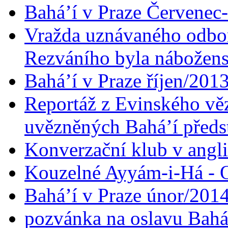
Bahá’í v Praze Červenec
Vražda uznávaného odbor
Rezváního byla nábožen
Bahá’í v Praze říjen/201
Reportáž z Evinského věz
uvězněných Bahá’í předst
Konverzační klub v angl
Kouzelné Ayyám-i-Há - O
Bahá’í v Praze únor/201
pozvánka na oslavu Bahá