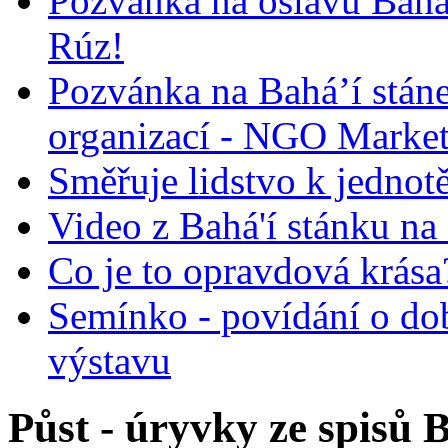
Pozvánka na oslavu Bah
Rúz!
Pozvánka na Bahá’í stán
organizací - NGO Marke
Směřuje lidstvo k jednot
Video z Bahá'í stánku na
Co je to opravdová krása?
Semínko - povídání o do
výstavu
Půst - úryvky ze spisů 