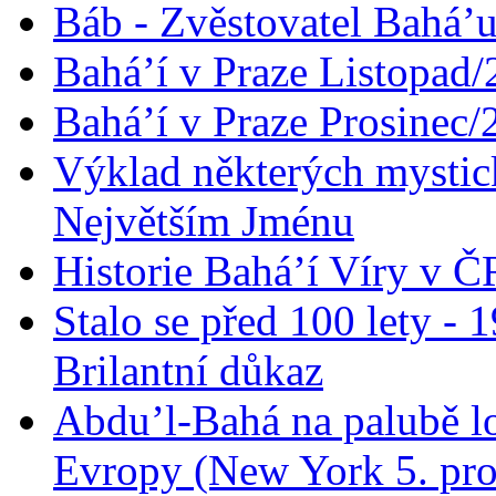
Báb - Zvěstovatel Bahá’u
Bahá’í v Praze Listopad
Bahá’í v Praze Prosinec/
Výklad některých mysti
Největším Jménu
Historie Bahá’í Víry v Č
Stalo se před 100 lety -
Brilantní důkaz
Abdu’l-Bahá na palubě lo
Evropy (New York 5. pro