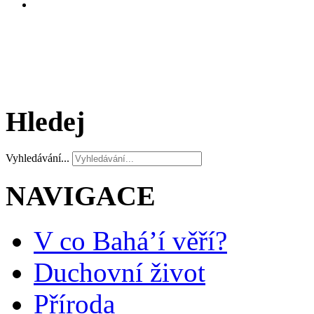
Hledej
Vyhledávání...
NAVIGACE
V co Bahá’í věří?
Duchovní život
Příroda