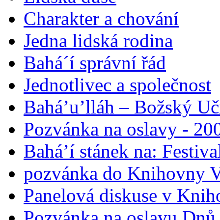
Charakter a chování
Jedna lidská rodina
Bahá´í správní řád
Jednotlivec a společnost
Bahá’u’lláh – Božský Uči
Pozvánka na oslavy - 200
Bahá’í stánek na: Festiv
pozvánka do Knihovny V
Panelová diskuse v Knih
Pozvánka na oslavu Dnů 