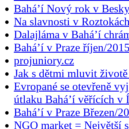
Bahá’í Nový rok v Besk
Na slavnosti v Roztokác
Dalajláma v Bahá’í chrá
Bahá’í v Praze říjen/201
projuniory.cz
Jak s dětmi mluvit životě
Evropané se otevřeně vyj
útlaku Bahá’í věřících v 
Bahá’í v Praze Březen/2
NGO market = Největší s