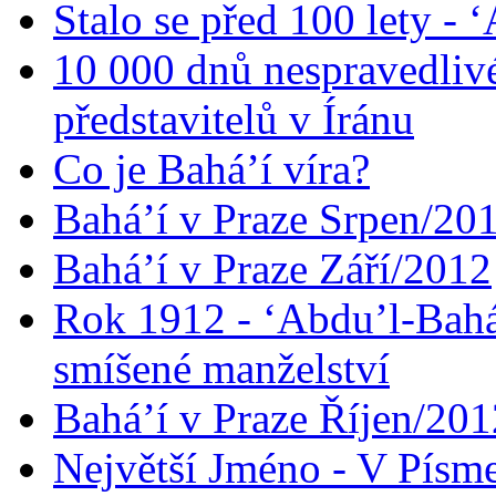
Stalo se před 100 lety -
10 000 dnů nespravedliv
představitelů v Íránu
Co je Bahá’í víra?
Bahá’í v Praze Srpen/20
Bahá’í v Praze Září/2012
Rok 1912 - ‘Abdu’l-Bahá
smíšené manželství
Bahá’í v Praze Říjen/201
Největší Jméno - V Písm