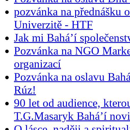
pozvánka na přednášku o
Univerzitě - HTF
Jak mi Bahá’í společenst
Pozvánka na NGO Market
organizací
Pozvánka na oslavu Bah
Rúz!
90 let od audience, ktero
T.G.Masaryk Bahá’í novi
O lásce, naději a spiritua