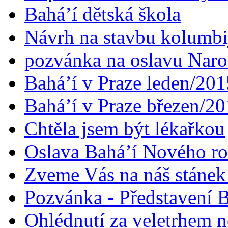
Bahá’í dětská škola
Návrh na stavbu kolumbi
pozvánka na oslavu Naroz
Bahá’í v Praze leden/201
Bahá’í v Praze březen/2
Chtěla jsem být lékařkou
Oslava Bahá’í Nového r
Zveme Vás na náš stáne
Pozvánka - Představení B
Ohlédnutí za veletrhem n