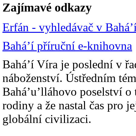
Zajímavé odkazy
Erfán - vyhledávač v Bahá’
Bahá’í příruční e-knihovna
Bahá’í Víra je poslední v ř
náboženství. Ústředním tém
Bahá’u’lláhovo poselství o 
rodiny a že nastal čas pro j
globální civilizaci.