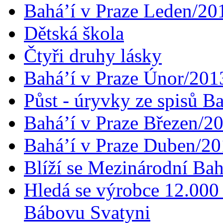
Bahá’í v Praze Leden/20
Dětská škola
Čtyři druhy lásky
Bahá’í v Praze Únor/201
Půst - úryvky ze spisů B
Bahá’í v Praze Březen/2
Bahá’í v Praze Duben/2
Blíží se Mezinárodní Bah
Hledá se výrobce 12.000 
Bábovu Svatyni