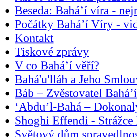
Beseda: Bahá’í víra - ne
Počátky Bahá’í Víry - vi
Kontakt
Tiskové zprávy
V co Bahá’í věří?
Bahá'u'lláh a Jeho Smlou
Báb – Zvěstovatel Bahá’í
‘Abdu’l-Bahá – Dokonalý
Shoghi Effendi - Strážce 
Světový dům spravedlnos