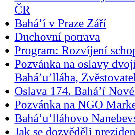
ČR
Bahá’í v Praze Září
Duchovní potrava
Program: Rozvíjení schop
Pozvánka na oslavy dvoj
Bahá’u’lláha, Zvěstovatel
Oslava 174. Bahá’í Nové
Pozvánka na NGO Marke
Bahá’u’lláhovo Nanebev
Jak se dozvěděli prezide