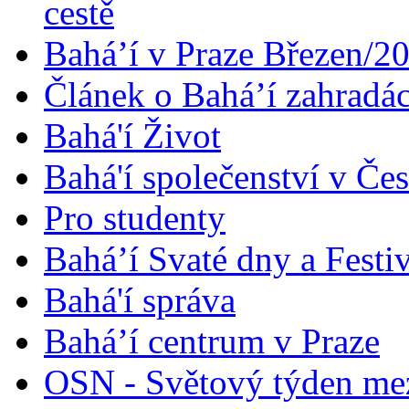
cestě
Bahá’í v Praze Březen/2
Článek o Bahá’í zahradá
Bahá'í Život
Bahá'í společenství v Če
Pro studenty
Bahá’í Svaté dny a Festi
Bahá'í správa
Bahá’í centrum v Praze
OSN - Světový týden me