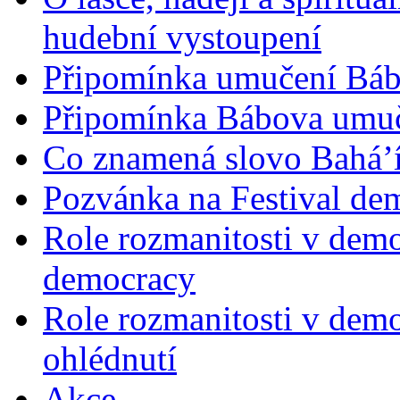
hudební vystoupení
Připomínka umučení Bába
Připomínka Bábova umuče
Co znamená slovo Bahá’í 
Pozvánka na Festival de
Role rozmanitosti v demok
democracy
Role rozmanitosti v demo
ohlédnutí
Akce