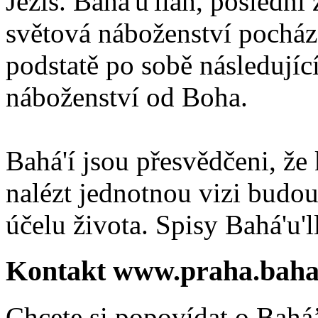
Ježíš. Bahá'u'lláh, poslední 
světová náboženství pocháze
podstatě po sobě následují
náboženství od Boha.
Bahá'í jsou přesvědčeni, že 
nalézt jednotnou vizi budou
účelu života. Spisy Bahá'u'll
Kontakt www.praha.baha
Chcete si popovídat o Bahá’