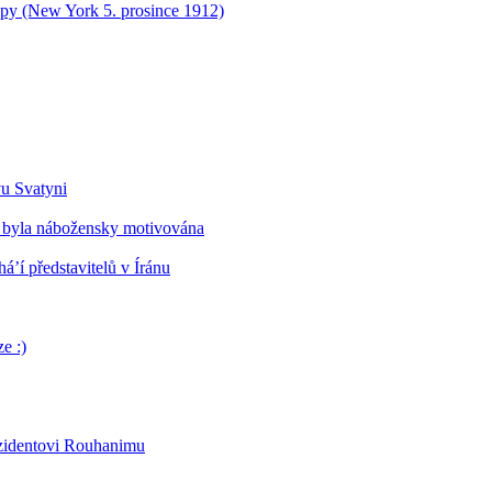
opy (New York 5. prosince 1912)
vu Svatyni
 byla nábožensky motivována
’í představitelů v Íránu
e :)
ezidentovi Rouhanimu