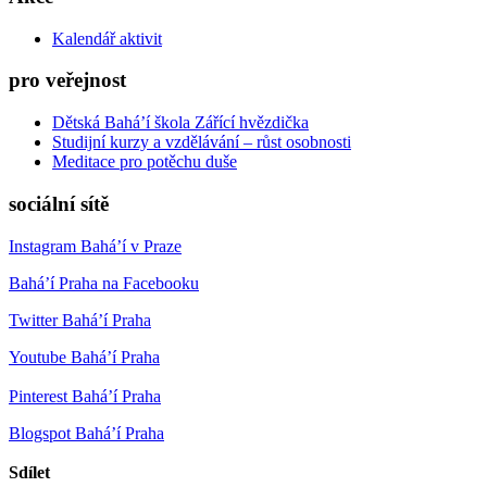
Kalendář aktivit
pro veřejnost
Dětská Bahá’í škola Zářící hvězdička
Studijní kurzy a vzdělávání – růst osobnosti
Meditace pro potěchu duše
sociální sítě
Instagram Bahá’í v Praze
Bahá’í Praha na Facebooku
Twitter Bahá’í Praha
Youtube Bahá’í Praha
Pinterest Bahá’í Praha
Blogspot Bahá’í Praha
Sdílet