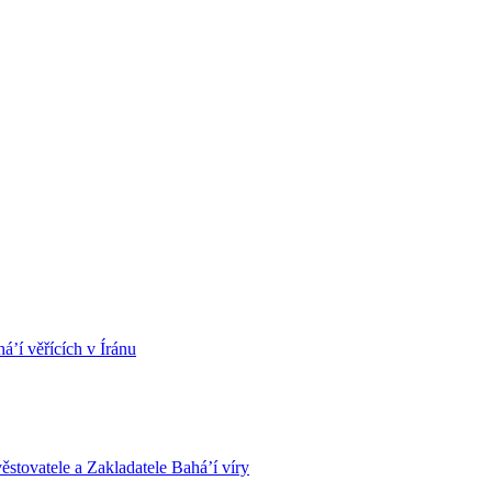
á’í věřících v Íránu
stovatele a Zakladatele Bahá’í víry