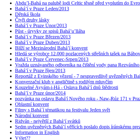
Abdu’l-Bahá na palubě lodi Celtic těsně před vyplutím do Evr
Bahá’í v Praze Leden/2013
Dětská škola
Čtyři druhy lásky
Bahá’í v Praze Únor/2013
Půst - úryvky ze spisů Bahá’u’lláha
Bahá’í v Praze Březen/2013
Bahá’í v Praze Duben/2013
Blíží se Mezinárodní Bahá’í konvent
Hledá se výrobce 12.000 pozlacených střešních tašek na Bábo
Bahá’í v Praze Červenec-Srpen/2013
Vražda uznávaného odborníka na čištění vody pana Rezváního
Bahá’í v Praze říjen/2013
Reportáž z Evinského vězení - 7 nespravedlivě uvězněných Bahá
Konverzační klub v angličtině s rodilým mluvčím
Kouzelné Ayyám-i-Há - Oslava Bahá’í dnů štědrosti
Bahá’í v Praze únor/2014
pozvánka na oslavu Bahá'í Nového roku - Naw-Rúz 171 v Praz
Oblastní konvent
Filmy s Bahá´í tématikou na festivalu Jeden svět
Národní konvent
Ridván - největší z Bahá‘í svátků
Sedm uvězněných Bahá’í věřících poslalo dopis íránskému pr
Information in English
Výlet??