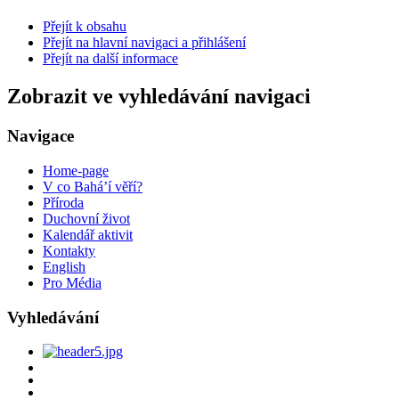
Přejít k obsahu
Přejít na hlavní navigaci a přihlášení
Přejít na další informace
Zobrazit ve vyhledávání navigaci
Navigace
Home-page
V co Bahá’í věří?
Příroda
Duchovní život
Kalendář aktivit
Kontakty
English
Pro Média
Vyhledávání