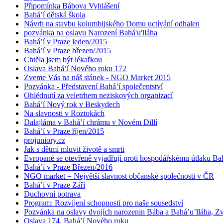
Připomínka Bábova Vyhlášení
Bahá’í dětská škola
Návrh na stavbu kolumbijského Domu uctívání odhalen
pozvánka na oslavu Narození Bahá'u'lláha
Bahá’í v Praze leden/2015
Bahá’í v Praze březen/2015
Chtěla jsem být lékařkou
Oslava Bahá’í Nového roku 172
Zveme Vás na náš stánek - NGO Market 2015
Pozvánka - Představení Bahá’í společentství
Ohlédnutí za veletrhem neziskových organizací
Bahá’í Nový rok v Beskydech
Na slavnosti v Roztokách
Dalajláma v Bahá’í chrámu v Novém Dillí
Bahá’í v Praze říjen/2015
projuniory.cz
Jak s dětmi mluvit životě a smrti
Evropané se otevřeně vyjadřují proti hospodářskému útlaku Bah
Bahá’í v Praze Březen/2016
NGO market = Největší slavnost občanské společnosti v ČR
Bahá’í v Praze Září
Duchovní potrava
Program: Rozvíjení schopností pro naše sousedství
Pozvánka na oslavy dvojích narozenin Bába a Bahá’u’lláha, Zvě
Oslava 174. Bahá’í Nového roku