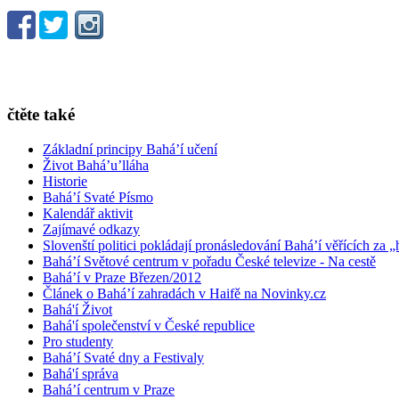
čtěte také
Základní principy Bahá’í učení
Život Bahá’u’lláha
Historie
Bahá’í Svaté Písmo
Kalendář aktivit
Zajímavé odkazy
Slovenští politici pokládají pronásledování Bahá’í věřících za „
Bahá’í Světové centrum v pořadu České televize - Na cestě
Bahá’í v Praze Březen/2012
Článek o Bahá’í zahradách v Haifě na Novinky.cz
Bahá'í Život
Bahá'í společenství v České republice
Pro studenty
Bahá’í Svaté dny a Festivaly
Bahá'í správa
Bahá’í centrum v Praze