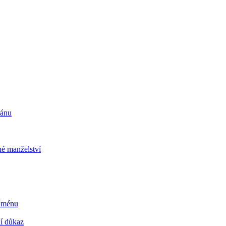
ránu
é manželství
 Jménu
ní důkaz