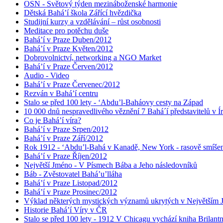
OSN - Světový týden mezináboženské harmonie
Dětská Bahá’í škola Zářící hvězdička
Studijní kurzy a vzdělávání – růst osobnosti
Meditace pro potěchu duše
Bahá’í v Praze Duben/2012
Bahá’í v Praze Květen/2012
Dobrovolnictví, networking a NGO Market
Bahá’í v Praze Červen/2012
Audio - Video
Bahá’í v Praze Červenec/2012
Rezván v Bahá’í centru
Stalo se před 100 lety - ‘Abdu’l-Baháovy cesty na Západ
10 000 dnů nespravedlivého věznění 7 Bahá´í představitelů v Í
Co je Bahá’í víra?
Bahá’í v Praze Srpen/2012
Bahá’í v Praze Září/2012
Rok 1912 - ‘Abdu’l-Bahá v Kanadě, New York - rasově smíšen
Bahá’í v Praze Říjen/2012
Největší Jméno - V Písmech Bába a Jeho následovníků
Báb - Zvěstovatel Bahá’u’lláha
Bahá’í v Praze Listopad/2012
Bahá’í v Praze Prosinec/2012
Výklad některých mystických významů ukrytých v Největším
Historie Bahá’í Víry v ČR
Stalo se před 100 lety - 1912 V Chicagu vychází kniha Brilant