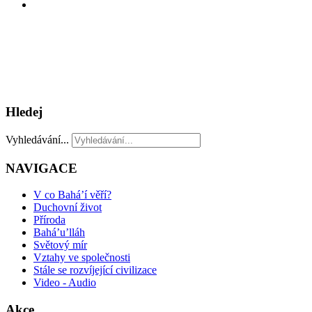
Hledej
Vyhledávání...
NAVIGACE
V co Bahá’í věří?
Duchovní život
Příroda
Bahá’u’lláh
Světový mír
Vztahy ve společnosti
Stále se rozvíjející civilizace
Video - Audio
Akce