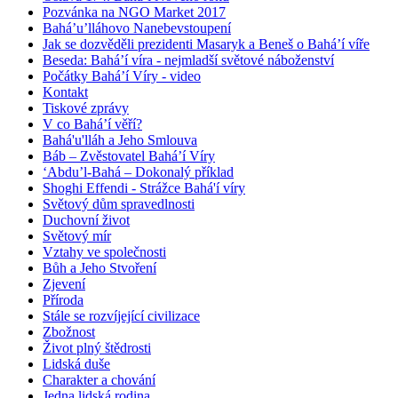
Pozvánka na NGO Market 2017
Bahá’u’lláhovo Nanebevstoupení
Jak se dozvěděli prezidenti Masaryk a Beneš o Bahá’í víře
Beseda: Bahá’í víra - nejmladší světové náboženství
Počátky Bahá’í Víry - video
Kontakt
Tiskové zprávy
V co Bahá’í věří?
Bahá'u'lláh a Jeho Smlouva
Báb – Zvěstovatel Bahá’í Víry
‘Abdu’l-Bahá – Dokonalý příklad
Shoghi Effendi - Strážce Bahá'í víry
Světový dům spravedlnosti
Duchovní život
Světový mír
Vztahy ve společnosti
Bůh a Jeho Stvoření
Zjevení
Příroda
Stále se rozvíjející civilizace
Zbožnost
Život plný štědrosti
Lidská duše
Charakter a chování
Jedna lidská rodina