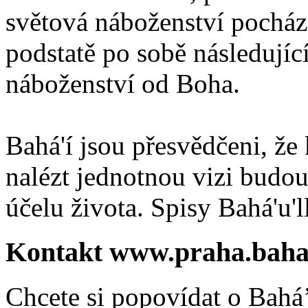
světová náboženství pocháze
podstatě po sobě následují
náboženství od Boha.
Bahá'í jsou přesvědčeni, že 
nalézt jednotnou vizi budou
účelu života. Spisy Bahá'u'll
Kontakt www.praha.baha
Chcete si popovídat o Bahá’