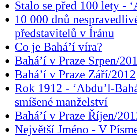
Stalo se před 100 lety -
10 000 dnů nespravedliv
představitelů v Íránu
Co je Bahá’í víra?
Bahá’í v Praze Srpen/20
Bahá’í v Praze Září/2012
Rok 1912 - ‘Abdu’l-Bahá
smíšené manželství
Bahá’í v Praze Říjen/201
Největší Jméno - V Písm