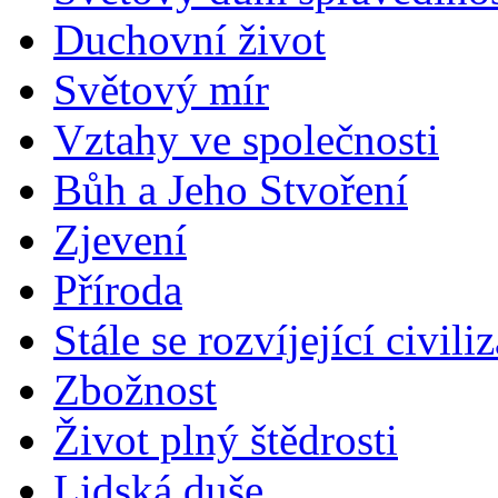
Duchovní život
Světový mír
Vztahy ve společnosti
Bůh a Jeho Stvoření
Zjevení
Příroda
Stále se rozvíjející civili
Zbožnost
Život plný štědrosti
Lidská duše