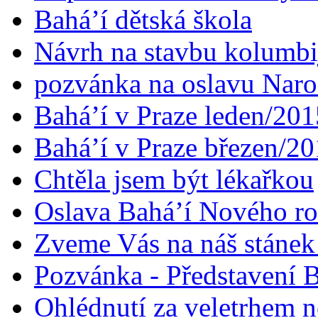
Bahá’í dětská škola
Návrh na stavbu kolumbi
pozvánka na oslavu Naroz
Bahá’í v Praze leden/201
Bahá’í v Praze březen/2
Chtěla jsem být lékařkou
Oslava Bahá’í Nového r
Zveme Vás na náš stáne
Pozvánka - Představení B
Ohlédnutí za veletrhem n