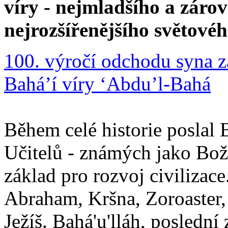
víry - nejmladšího a zár
nejrozšířenějšího světové
100. výročí odchodu syna z
Bahá’í víry ‘Abdu’l-Bahá
Během celé historie poslal 
Učitelů - známých jako Boží
základ pro rozvoj civilizace
Abraham, Kršna, Zoroaster
Ježíš. Bahá'u'lláh, poslední 