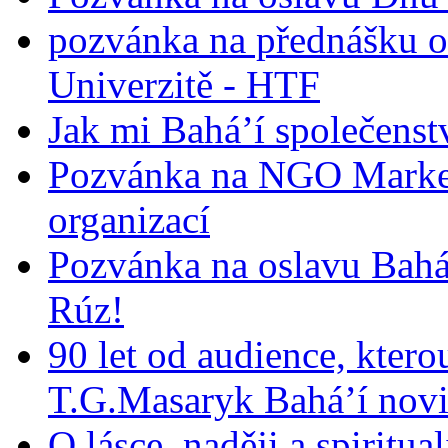
pozvánka na přednášku o
Univerzitě - HTF
Jak mi Bahá’í společenst
Pozvánka na NGO Market
organizací
Pozvánka na oslavu Bah
Rúz!
90 let od audience, ktero
T.G.Masaryk Bahá’í novi
O lásce, naději a spiritua