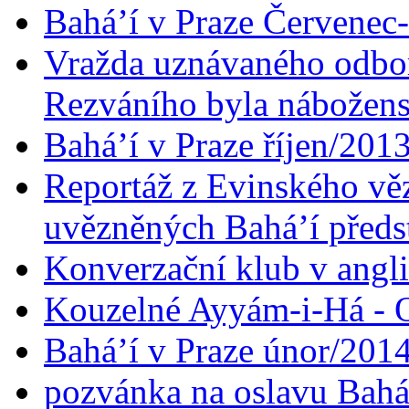
Bahá’í v Praze Červenec
Vražda uznávaného odbor
Rezváního byla nábožen
Bahá’í v Praze říjen/201
Reportáž z Evinského věz
uvězněných Bahá’í předst
Konverzační klub v angl
Kouzelné Ayyám-i-Há - O
Bahá’í v Praze únor/201
pozvánka na oslavu Bahá