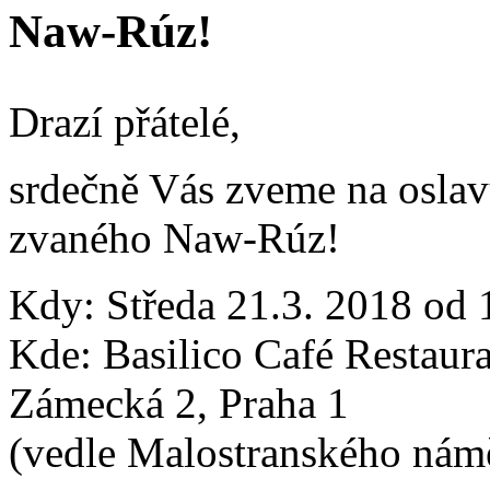
Naw-Rúz!
Drazí přátelé,
srdečně Vás zveme na osla
zvaného Naw-Rúz!
Kdy: Středa 21.3. 2018 od 
Kde: Basilico Café Restaur
Zámecká 2, Praha 1
(vedle Malostranského námě