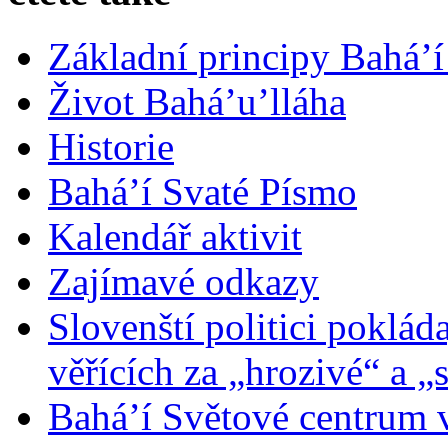
Základní principy Bahá’í
Život Bahá’u’lláha
Historie
Bahá’í Svaté Písmo
Kalendář aktivit
Zajímavé odkazy
Slovenští politici poklád
věřících za „hrozivé“ a „
Bahá’í Světové centrum v