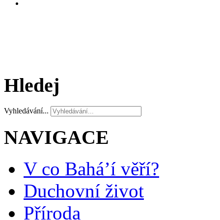
Hledej
Vyhledávání...
NAVIGACE
V co Bahá’í věří?
Duchovní život
Příroda