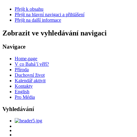
Přejít k obsahu
Přejít na hlavní navigaci a přihlášení
Přejít na další informace
Zobrazit ve vyhledávání navigaci
Navigace
Home-page
V co Bahá’í věří?
Příroda
Duchovní život
Kalendář aktivit
Kontakty
English
Pro Média
Vyhledávání