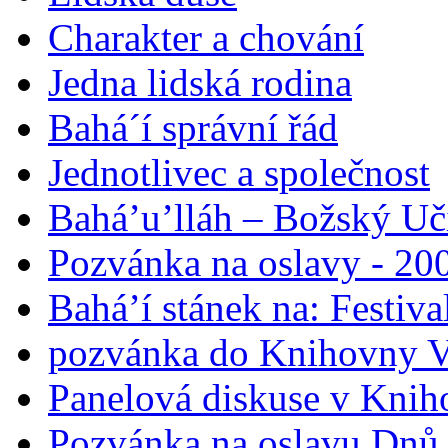
Charakter a chování
Jedna lidská rodina
Bahá´í správní řád
Jednotlivec a společnost
Bahá’u’lláh – Božský Uči
Pozvánka na oslavy - 200
Bahá’í stánek na: Festiv
pozvánka do Knihovny V
Panelová diskuse v Knih
Pozvánka na oslavu Dnů 