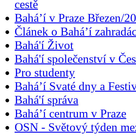
cestě
Bahá’í v Praze Březen/2
Článek o Bahá’í zahradá
Bahá'í Život
Bahá'í společenství v Če
Pro studenty
Bahá’í Svaté dny a Festi
Bahá'í správa
Bahá’í centrum v Praze
OSN - Světový týden me