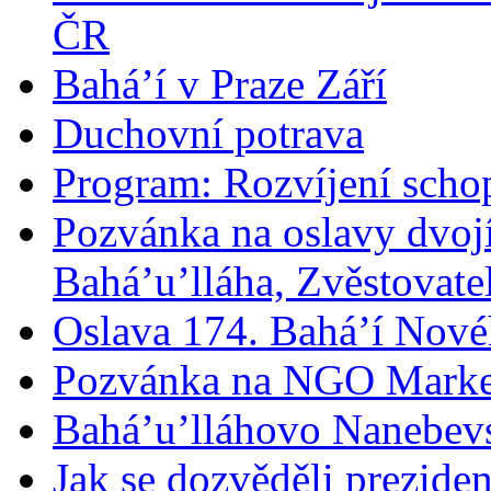
ČR
Bahá’í v Praze Září
Duchovní potrava
Program: Rozvíjení schop
Pozvánka na oslavy dvoj
Bahá’u’lláha, Zvěstovatel
Oslava 174. Bahá’í Nové
Pozvánka na NGO Marke
Bahá’u’lláhovo Nanebev
Jak se dozvěděli prezide