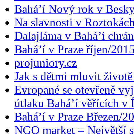
Bahá’í Nový rok v Besk
Na slavnosti v Roztokác
Dalajláma v Bahá’í chrá
Bahá’í v Praze říjen/201
projuniory.cz
Jak s dětmi mluvit životě
Evropané se otevřeně vyj
útlaku Bahá’í věřících v 
Bahá’í v Praze Březen/2
NGO market = Největší s