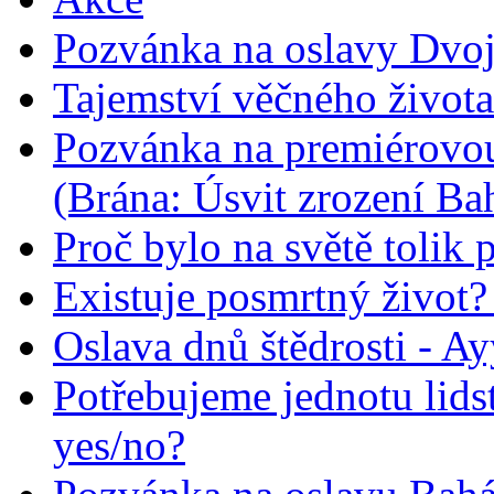
Pozvánka na oslavy Dvoj
Tajemství věčného života
Pozvánka na premiérovou
(Brána: Úsvit zrození Ba
Proč bylo na světě tolik 
Existuje posmrtný život? :
Oslava dnů štědrosti - A
Potřebujeme jednotu lid
yes/no?