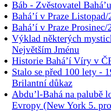
Báb - Zvěstovatel Bahá’u
Bahá’í v Praze Listopad
Bahá’í v Praze Prosinec/
Výklad některých mysti
Největším Jménu
Historie Bahá’í Víry v Č
Stalo se před 100 lety -
Brilantní důkaz
Abdu’l-Bahá na palubě lo
Evropy (New York 5. pro