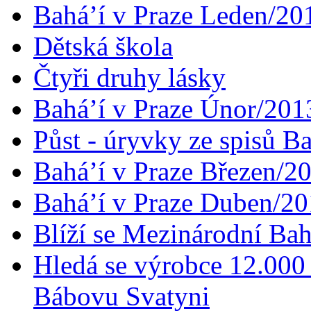
Bahá’í v Praze Leden/20
Dětská škola
Čtyři druhy lásky
Bahá’í v Praze Únor/201
Půst - úryvky ze spisů B
Bahá’í v Praze Březen/2
Bahá’í v Praze Duben/2
Blíží se Mezinárodní Bah
Hledá se výrobce 12.000 
Bábovu Svatyni