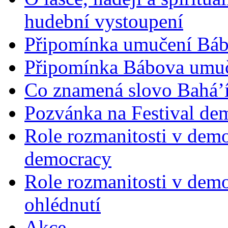
hudební vystoupení
Připomínka umučení Bába
Připomínka Bábova umuče
Co znamená slovo Bahá’í 
Pozvánka na Festival de
Role rozmanitosti v demok
democracy
Role rozmanitosti v demo
ohlédnutí
Akce