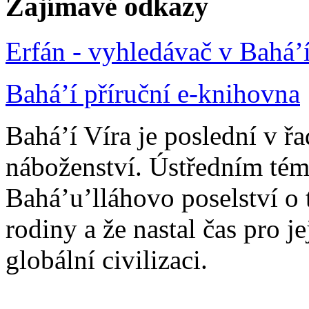
Zajímavé odkazy
Erfán - vyhledávač v Bahá’
Bahá’í příruční e-knihovna
Bahá’í Víra je poslední v ř
náboženství. Ústředním tém
Bahá’u’lláhovo poselství o 
rodiny a že nastal čas pro j
globální civilizaci.