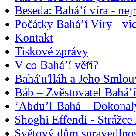
Beseda: Bahá’í víra - ne
Počátky Bahá’í Víry - vi
Kontakt
Tiskové zprávy
V co Bahá’í věří?
Bahá'u'lláh a Jeho Smlou
Báb – Zvěstovatel Bahá’í
‘Abdu’l-Bahá – Dokonalý
Shoghi Effendi - Strážce 
Světový dům spravedlnos