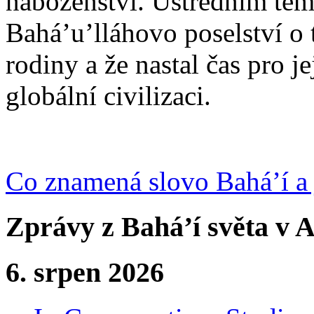
náboženství. Ústředním tém
Bahá’u’lláhovo poselství o 
rodiny a že nastal čas pro j
globální civilizaci.
Co znamená slovo Bahá’í a 
Zprávy z Bahá’í světa v A
6. srpen 2026