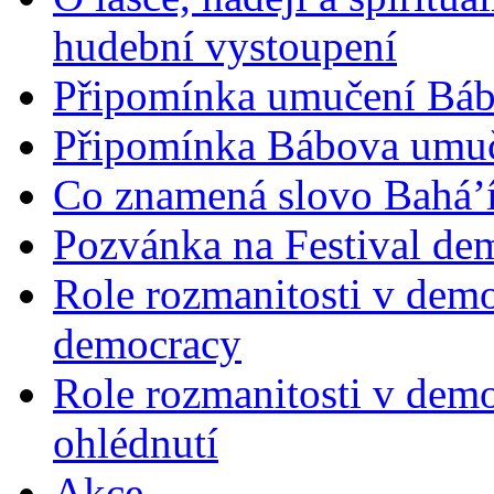
hudební vystoupení
Připomínka umučení Bába
Připomínka Bábova umuče
Co znamená slovo Bahá’í 
Pozvánka na Festival de
Role rozmanitosti v demok
democracy
Role rozmanitosti v demo
ohlédnutí
Akce