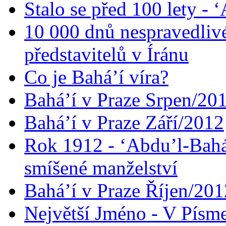
Stalo se před 100 lety -
10 000 dnů nespravedliv
představitelů v Íránu
Co je Bahá’í víra?
Bahá’í v Praze Srpen/20
Bahá’í v Praze Září/2012
Rok 1912 - ‘Abdu’l-Bahá
smíšené manželství
Bahá’í v Praze Říjen/201
Největší Jméno - V Písm