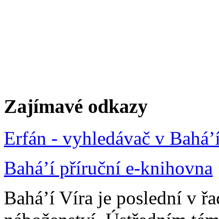
Zajímavé odkazy
Erfán - vyhledávač v Bahá’
Bahá’í příruční e-knihovna
Bahá’í Víra je poslední v ř