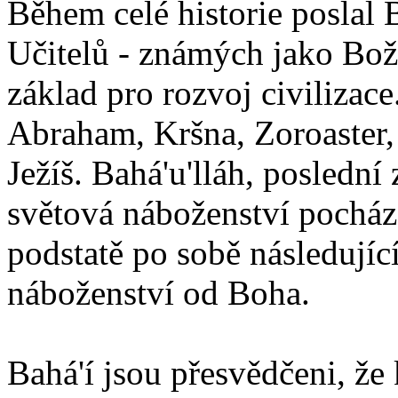
Během celé historie poslal 
Učitelů - známých jako Boží
základ pro rozvoj civilizace
Abraham, Kršna, Zoroaster
Ježíš. Bahá'u'lláh, poslední 
světová náboženství pocháze
podstatě po sobě následují
náboženství od Boha.
Bahá'í jsou přesvědčeni, že 