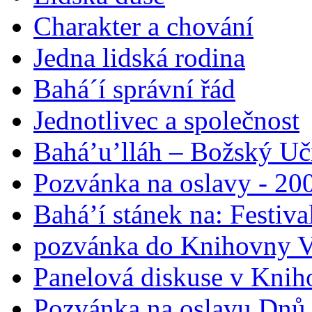
Charakter a chování
Jedna lidská rodina
Bahá´í správní řád
Jednotlivec a společnost
Bahá’u’lláh – Božský Uči
Pozvánka na oslavy - 200
Bahá’í stánek na: Festiv
pozvánka do Knihovny V
Panelová diskuse v Knih
Pozvánka na oslavu Dnů 