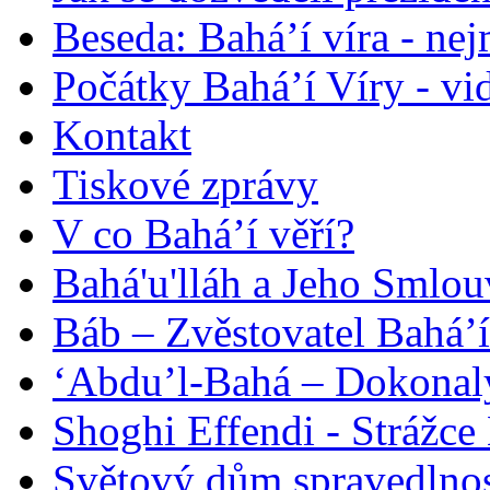
Beseda: Bahá’í víra - ne
Počátky Bahá’í Víry - vi
Kontakt
Tiskové zprávy
V co Bahá’í věří?
Bahá'u'lláh a Jeho Smlou
Báb – Zvěstovatel Bahá’í
‘Abdu’l-Bahá – Dokonalý
Shoghi Effendi - Strážce 
Světový dům spravedlnos