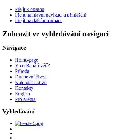
Přejít k obsahu
Přejít na hlavní navigaci a přihlášení
Přejít na další informace
Zobrazit ve vyhledávání navigaci
Navigace
Home-page
V co Bahá’í věří?
Příroda
Duchovní život
Kalendář aktivit
Kontakty
English
Pro Média
Vyhledávání