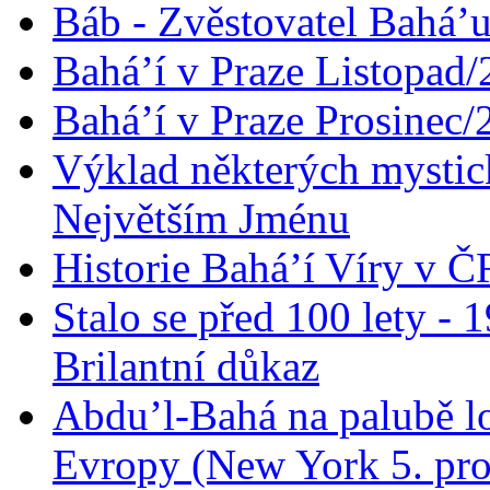
Báb - Zvěstovatel Bahá’u
Bahá’í v Praze Listopad
Bahá’í v Praze Prosinec/
Výklad některých mysti
Největším Jménu
Historie Bahá’í Víry v Č
Stalo se před 100 lety -
Brilantní důkaz
Abdu’l-Bahá na palubě lo
Evropy (New York 5. pro