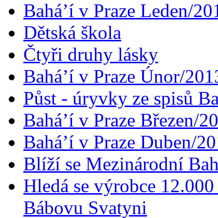
Bahá’í v Praze Leden/20
Dětská škola
Čtyři druhy lásky
Bahá’í v Praze Únor/201
Půst - úryvky ze spisů B
Bahá’í v Praze Březen/2
Bahá’í v Praze Duben/2
Blíží se Mezinárodní Bah
Hledá se výrobce 12.000 
Bábovu Svatyni