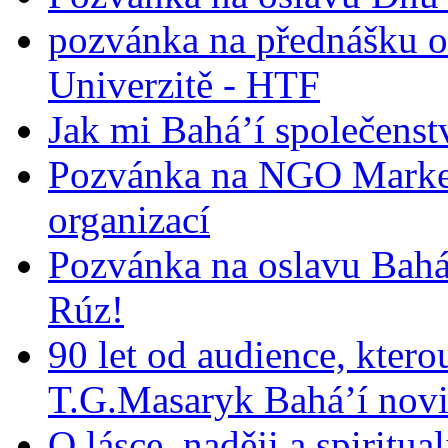
pozvánka na přednášku o
Univerzitě - HTF
Jak mi Bahá’í společenst
Pozvánka na NGO Market
organizací
Pozvánka na oslavu Bah
Rúz!
90 let od audience, ktero
T.G.Masaryk Bahá’í novi
O lásce, naději a spiritua