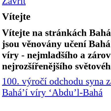
Zavřít
Vítejte
Vítejte na stránkách Bahá'
jsou věnovány učení Bahá'
víry - nejmladšího a zár
nejrozšířenějšího světové
100. výročí odchodu syna z
Bahá’í víry ‘Abdu’l-Bahá