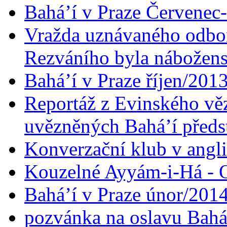
Bahá’í v Praze Červenec
Vražda uznávaného odbor
Rezváního byla nábožen
Bahá’í v Praze říjen/201
Reportáž z Evinského věz
uvězněných Bahá’í předst
Konverzační klub v angl
Kouzelné Ayyám-i-Há - O
Bahá’í v Praze únor/201
pozvánka na oslavu Bahá