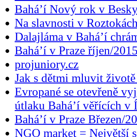
Bahá’í Nový rok v Besk
Na slavnosti v Roztokác
Dalajláma v Bahá’í chrá
Bahá’í v Praze říjen/201
projuniory.cz
Jak s dětmi mluvit životě
Evropané se otevřeně vyj
útlaku Bahá’í věřících v 
Bahá’í v Praze Březen/2
NGO market = Největší s