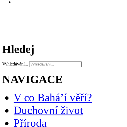
Hledej
Vyhledávání...
NAVIGACE
V co Bahá’í věří?
Duchovní život
Příroda