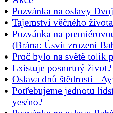
Pozvánka na oslavy Dvoj
Tajemství věčného života
Pozvánka na premiérovou
(Brána: Úsvit zrození Ba
Proč bylo na světě tolik 
Existuje posmrtný život? :
Oslava dnů štědrosti - A
Potřebujeme jednotu lid
yes/no?