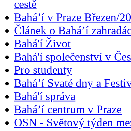
cestě
Bahá’í v Praze Březen/2
Článek o Bahá’í zahradá
Bahá'í Život
Bahá'í společenství v Če
Pro studenty
Bahá’í Svaté dny a Festi
Bahá'í správa
Bahá’í centrum v Praze
OSN - Světový týden me