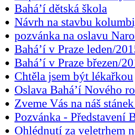
Bahá’í dětská škola
Návrh na stavbu kolumbi
pozvánka na oslavu Naroz
Bahá’í v Praze leden/201
Bahá’í v Praze březen/2
Chtěla jsem být lékařkou
Oslava Bahá’í Nového r
Zveme Vás na náš stáne
Pozvánka - Představení B
Ohlédnutí za veletrhem n