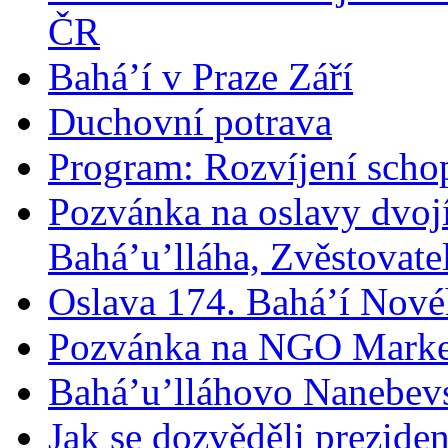
ČR
Bahá’í v Praze Září
Duchovní potrava
Program: Rozvíjení schop
Pozvánka na oslavy dvoj
Bahá’u’lláha, Zvěstovatel
Oslava 174. Bahá’í Nové
Pozvánka na NGO Marke
Bahá’u’lláhovo Nanebev
Jak se dozvěděli prezide