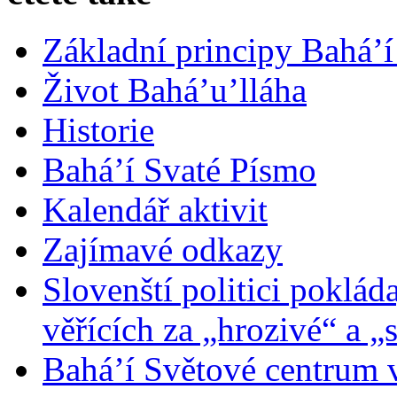
Základní principy Bahá’í
Život Bahá’u’lláha
Historie
Bahá’í Svaté Písmo
Kalendář aktivit
Zajímavé odkazy
Slovenští politici poklád
věřících za „hrozivé“ a „
Bahá’í Světové centrum v