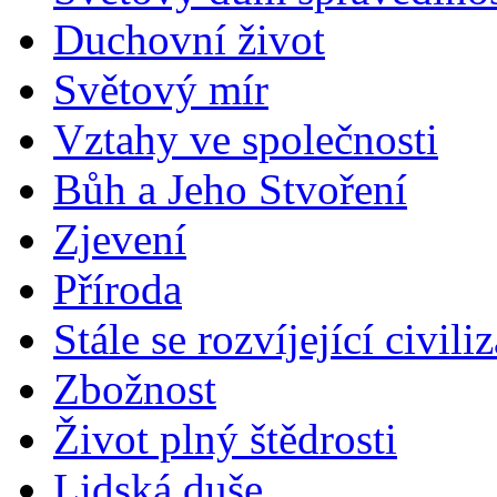
Duchovní život
Světový mír
Vztahy ve společnosti
Bůh a Jeho Stvoření
Zjevení
Příroda
Stále se rozvíjející civili
Zbožnost
Život plný štědrosti
Lidská duše