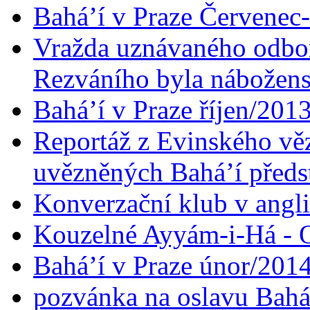
Bahá’í v Praze Červenec
Vražda uznávaného odbor
Rezváního byla nábožen
Bahá’í v Praze říjen/201
Reportáž z Evinského věz
uvězněných Bahá’í předst
Konverzační klub v angl
Kouzelné Ayyám-i-Há - O
Bahá’í v Praze únor/201
pozvánka na oslavu Bahá