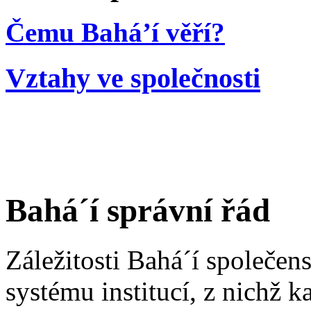
Čemu Bahá’í věří?
Vztahy ve společnosti
Bahá´í správní řád
Záležitosti Bahá´í společen
systému institucí, z nichž 