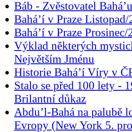
Báb - Zvěstovatel Bahá’u
Bahá’í v Praze Listopad
Bahá’í v Praze Prosinec/
Výklad některých mysti
Největším Jménu
Historie Bahá’í Víry v Č
Stalo se před 100 lety -
Brilantní důkaz
Abdu’l-Bahá na palubě lo
Evropy (New York 5. pro