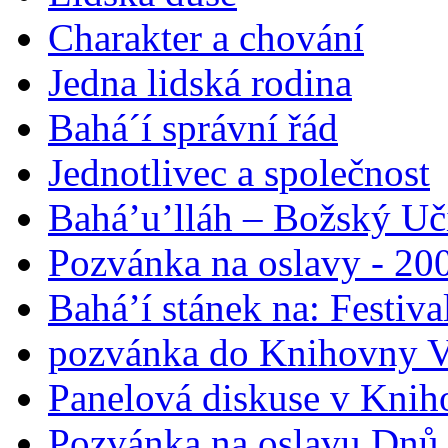
Charakter a chování
Jedna lidská rodina
Bahá´í správní řád
Jednotlivec a společnost
Bahá’u’lláh – Božský Uči
Pozvánka na oslavy - 200
Bahá’í stánek na: Festiv
pozvánka do Knihovny V
Panelová diskuse v Knih
Pozvánka na oslavu Dnů 