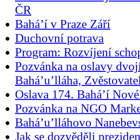
ČR
Bahá’í v Praze Září
Duchovní potrava
Program: Rozvíjení schop
Pozvánka na oslavy dvoj
Bahá’u’lláha, Zvěstovatel
Oslava 174. Bahá’í Nové
Pozvánka na NGO Marke
Bahá’u’lláhovo Nanebev
Jak se dozvěděli prezide