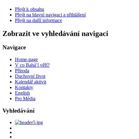
Přejít k obsahu
Přejít na hlavní navigaci a přihlášení
Přejít na další informace
Zobrazit ve vyhledávání navigaci
Navigace
Home-page
V co Bahá’í věří?
Příroda
Duchovní život
Kalendář aktivit
Kontakty
English
Pro Média
Vyhledávání