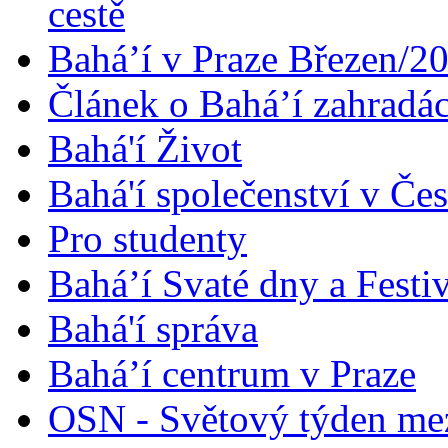
cestě
Bahá’í v Praze Březen/2
Článek o Bahá’í zahradá
Bahá'í Život
Bahá'í společenství v Če
Pro studenty
Bahá’í Svaté dny a Festi
Bahá'í správa
Bahá’í centrum v Praze
OSN - Světový týden me