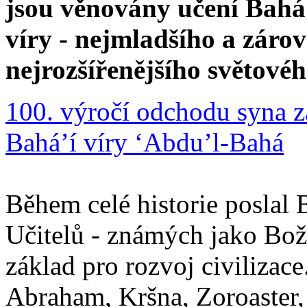
jsou věnovány učení Bahá'
víry - nejmladšího a zár
nejrozšířenějšího světové
100. výročí odchodu syna z
Bahá’í víry ‘Abdu’l-Bahá
Během celé historie poslal 
Učitelů - známých jako Boží
základ pro rozvoj civilizace
Abraham, Kršna, Zoroaster