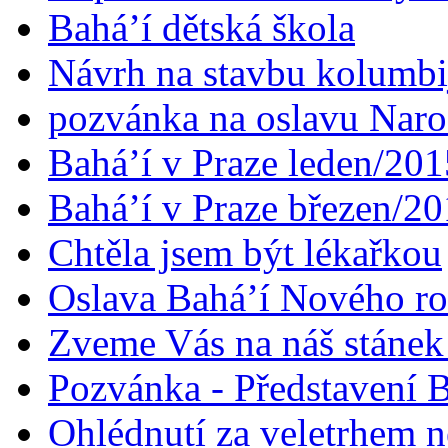
Bahá’í dětská škola
Návrh na stavbu kolumbi
pozvánka na oslavu Naroz
Bahá’í v Praze leden/201
Bahá’í v Praze březen/2
Chtěla jsem být lékařkou
Oslava Bahá’í Nového r
Zveme Vás na náš stáne
Pozvánka - Představení B
Ohlédnutí za veletrhem n