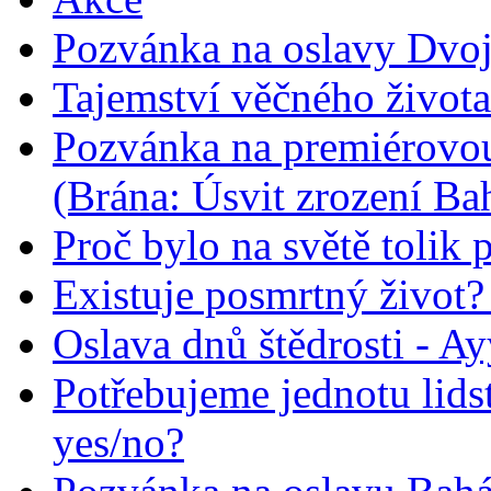
Pozvánka na oslavy Dvoj
Tajemství věčného života
Pozvánka na premiérovou
(Brána: Úsvit zrození Ba
Proč bylo na světě tolik 
Existuje posmrtný život? :
Oslava dnů štědrosti - A
Potřebujeme jednotu lid
yes/no?