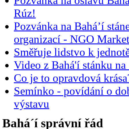
Pozvánka na oslavu Bah
Rúz!
Pozvánka na Bahá’í stán
organizací - NGO Marke
Směřuje lidstvo k jednot
Video z Bahá'í stánku na
Co je to opravdová krása?
Semínko - povídání o do
výstavu
Bahá´í správní řád