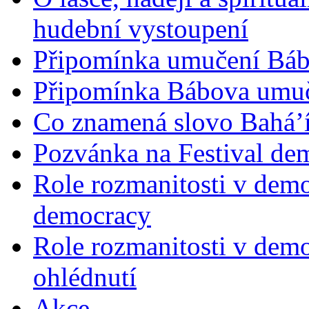
hudební vystoupení
Připomínka umučení Bába
Připomínka Bábova umuče
Co znamená slovo Bahá’í 
Pozvánka na Festival de
Role rozmanitosti v demok
democracy
Role rozmanitosti v demo
ohlédnutí
Akce