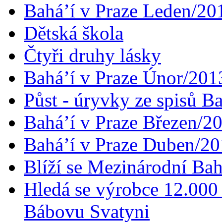
Bahá’í v Praze Leden/20
Dětská škola
Čtyři druhy lásky
Bahá’í v Praze Únor/201
Půst - úryvky ze spisů B
Bahá’í v Praze Březen/2
Bahá’í v Praze Duben/2
Blíží se Mezinárodní Bah
Hledá se výrobce 12.000 
Bábovu Svatyni