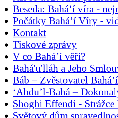
Beseda: Bahá’í víra - ne
Počátky Bahá’í Víry - vi
Kontakt
Tiskové zprávy
V co Bahá’í věří?
Bahá'u'lláh a Jeho Smlou
Báb – Zvěstovatel Bahá’í
‘Abdu’l-Bahá – Dokonalý
Shoghi Effendi - Strážce 
Světový dům spravedlnos