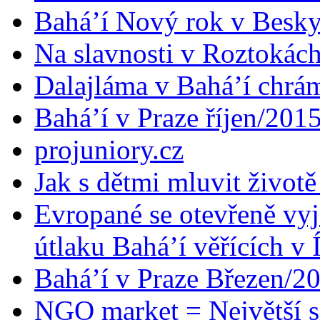
Bahá’í Nový rok v Besk
Na slavnosti v Roztokác
Dalajláma v Bahá’í chrá
Bahá’í v Praze říjen/201
projuniory.cz
Jak s dětmi mluvit životě
Evropané se otevřeně vyj
útlaku Bahá’í věřících v 
Bahá’í v Praze Březen/2
NGO market = Největší s