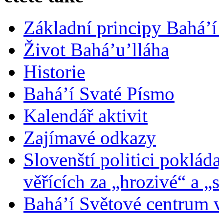
Základní principy Bahá’í
Život Bahá’u’lláha
Historie
Bahá’í Svaté Písmo
Kalendář aktivit
Zajímavé odkazy
Slovenští politici poklád
věřících za „hrozivé“ a „
Bahá’í Světové centrum v