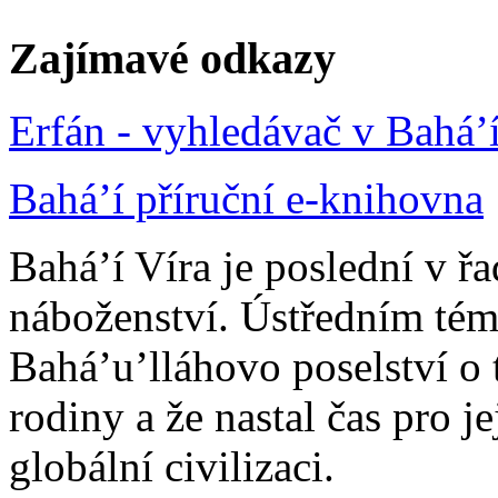
Zajímavé odkazy
Erfán - vyhledávač v Bahá’
Bahá’í příruční e-knihovna
Bahá’í Víra je poslední v ř
náboženství. Ústředním tém
Bahá’u’lláhovo poselství o 
rodiny a že nastal čas pro j
globální civilizaci.