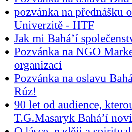
pozvánka na přednášku o
Univerzitě - HTF
Jak mi Bahá’í společenst
Pozvánka na NGO Market
organizací
Pozvánka na oslavu Bah
Rúz!
90 let od audience, ktero
T.G.Masaryk Bahá’í novi
O lásce, naději a spiritua