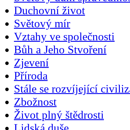
Duchovní život
Světový mír
Vztahy ve společnosti
Bůh a Jeho Stvoření
Zjevení
Příroda
Stále se rozvíjející civili
Zbožnost
Život plný štědrosti
Lidská duše