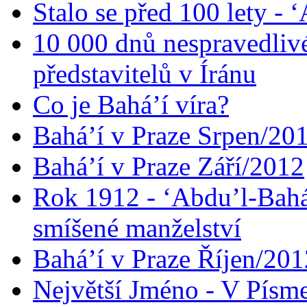
Stalo se před 100 lety -
10 000 dnů nespravedliv
představitelů v Íránu
Co je Bahá’í víra?
Bahá’í v Praze Srpen/20
Bahá’í v Praze Září/2012
Rok 1912 - ‘Abdu’l-Bahá
smíšené manželství
Bahá’í v Praze Říjen/201
Největší Jméno - V Písm