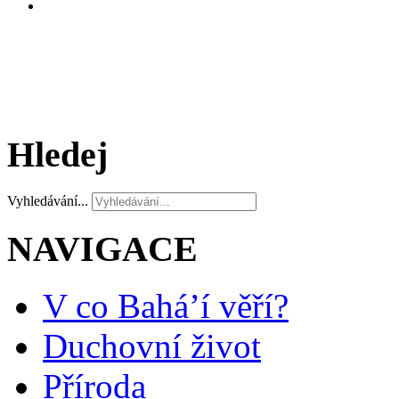
Hledej
Vyhledávání...
NAVIGACE
V co Bahá’í věří?
Duchovní život
Příroda