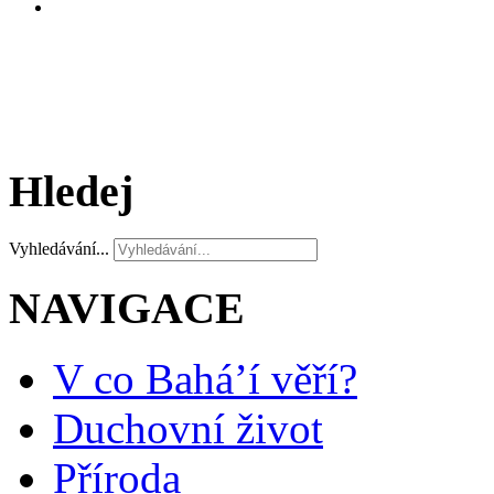
Hledej
Vyhledávání...
NAVIGACE
V co Bahá’í věří?
Duchovní život
Příroda