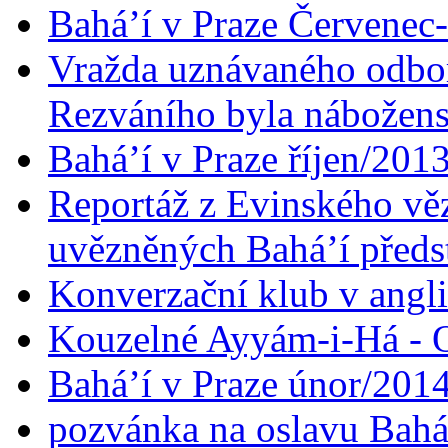
Bahá’í v Praze Červenec
Vražda uznávaného odbor
Rezváního byla nábožen
Bahá’í v Praze říjen/201
Reportáž z Evinského věz
uvězněných Bahá’í předst
Konverzační klub v angl
Kouzelné Ayyám-i-Há - O
Bahá’í v Praze únor/201
pozvánka na oslavu Bahá