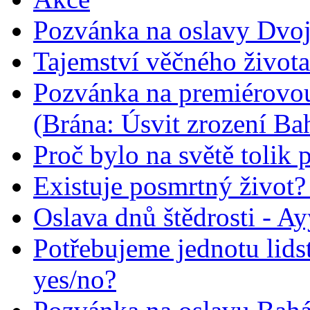
Pozvánka na oslavy Dvoj
Tajemství věčného života
Pozvánka na premiérovou
(Brána: Úsvit zrození Ba
Proč bylo na světě tolik 
Existuje posmrtný život? :
Oslava dnů štědrosti - A
Potřebujeme jednotu lid
yes/no?