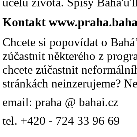
účelu života. Spisy Bahá'u'll
Kontakt www.praha.baha
Chcete si popovídat o Bahá’
zúčastnit některého z prog
chcete zúčastnit neformálníh
stránkách neinzerujeme? Ne
email: praha @ bahai.cz
tel. +420 - 724 33 96 69