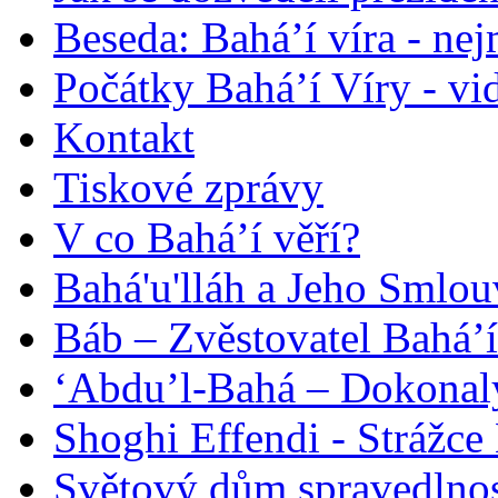
Beseda: Bahá’í víra - ne
Počátky Bahá’í Víry - vi
Kontakt
Tiskové zprávy
V co Bahá’í věří?
Bahá'u'lláh a Jeho Smlou
Báb – Zvěstovatel Bahá’í
‘Abdu’l-Bahá – Dokonalý
Shoghi Effendi - Strážce 
Světový dům spravedlnos