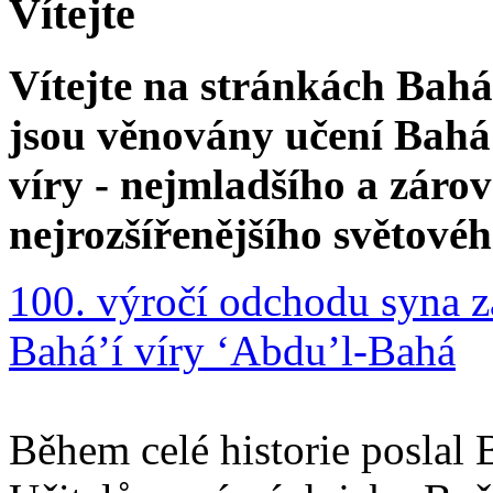
Vítejte
Vítejte na stránkách Bahá'
jsou věnovány učení Bahá'
víry - nejmladšího a zár
nejrozšířenějšího světové
100. výročí odchodu syna z
Bahá’í víry ‘Abdu’l-Bahá
Během celé historie poslal 