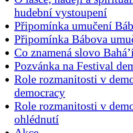
hudební vystoupení
Připomínka umučení Bába
Připomínka Bábova umuče
Co znamená slovo Bahá’í 
Pozvánka na Festival de
Role rozmanitosti v demok
democracy
Role rozmanitosti v demo
ohlédnutí
Akce