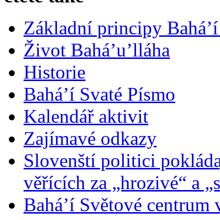
Základní principy Bahá’í
Život Bahá’u’lláha
Historie
Bahá’í Svaté Písmo
Kalendář aktivit
Zajímavé odkazy
Slovenští politici poklád
věřících za „hrozivé“ a „
Bahá’í Světové centrum v