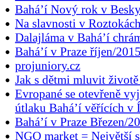
Bahá’í Nový rok v Besk
Na slavnosti v Roztokác
Dalajláma v Bahá’í chrá
Bahá’í v Praze říjen/201
projuniory.cz
Jak s dětmi mluvit životě
Evropané se otevřeně vyj
útlaku Bahá’í věřících v 
Bahá’í v Praze Březen/2
NGO market = Největší s