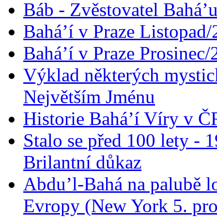
Báb - Zvěstovatel Bahá’u
Bahá’í v Praze Listopad
Bahá’í v Praze Prosinec/
Výklad některých mysti
Největším Jménu
Historie Bahá’í Víry v Č
Stalo se před 100 lety -
Brilantní důkaz
Abdu’l-Bahá na palubě lo
Evropy (New York 5. pro