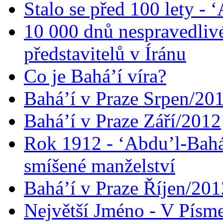
Stalo se před 100 lety -
10 000 dnů nespravedliv
představitelů v Íránu
Co je Bahá’í víra?
Bahá’í v Praze Srpen/20
Bahá’í v Praze Září/2012
Rok 1912 - ‘Abdu’l-Bahá
smíšené manželství
Bahá’í v Praze Říjen/201
Největší Jméno - V Písm