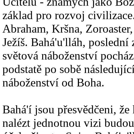
Učitelů - známých jako Boží
základ pro rozvoj civilizace
Abraham, Kršna, Zoroaster
Ježíš. Bahá'u'lláh, poslední 
světová náboženství pocháze
podstatě po sobě následují
náboženství od Boha.
Bahá'í jsou přesvědčeni, že 
nalézt jednotnou vizi budou