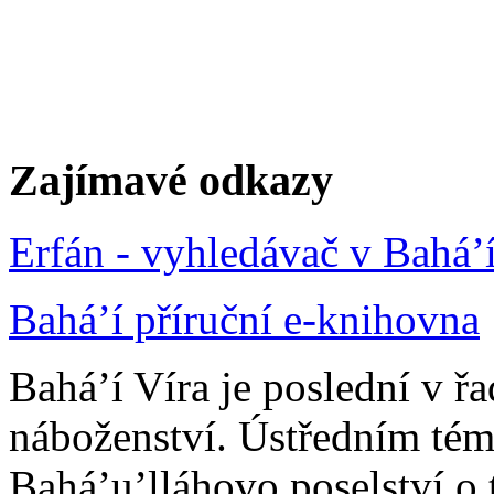
Zajímavé odkazy
Erfán - vyhledávač v Bahá’
Bahá’í příruční e-knihovna
Bahá’í Víra je poslední v ř
náboženství. Ústředním tém
Bahá’u’lláhovo poselství o 