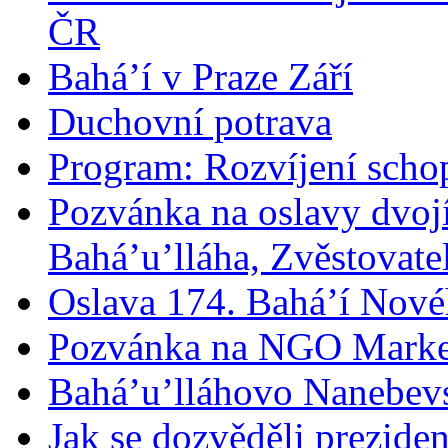
ČR
Bahá’í v Praze Září
Duchovní potrava
Program: Rozvíjení schop
Pozvánka na oslavy dvoj
Bahá’u’lláha, Zvěstovatel
Oslava 174. Bahá’í Nové
Pozvánka na NGO Marke
Bahá’u’lláhovo Nanebev
Jak se dozvěděli prezide