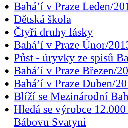
Bahá’í v Praze Leden/20
Dětská škola
Čtyři druhy lásky
Bahá’í v Praze Únor/201
Půst - úryvky ze spisů B
Bahá’í v Praze Březen/2
Bahá’í v Praze Duben/2
Blíží se Mezinárodní Bah
Hledá se výrobce 12.000 
Bábovu Svatyni