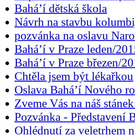
Bahá’í dětská škola
Návrh na stavbu kolumbi
pozvánka na oslavu Naroz
Bahá’í v Praze leden/201
Bahá’í v Praze březen/2
Chtěla jsem být lékařkou
Oslava Bahá’í Nového r
Zveme Vás na náš stáne
Pozvánka - Představení B
Ohlédnutí za veletrhem n