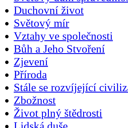
Duchovní život
Světový mír
Vztahy ve společnosti
Bůh a Jeho Stvoření
Zjevení
Příroda
Stále se rozvíjející civili
Zbožnost
Život plný štědrosti
Lidská duše