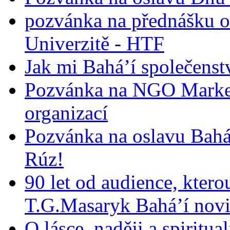
pozvánka na přednášku o
Univerzitě - HTF
Jak mi Bahá’í společenst
Pozvánka na NGO Market
organizací
Pozvánka na oslavu Bah
Rúz!
90 let od audience, ktero
T.G.Masaryk Bahá’í novi
O lásce, naději a spiritua