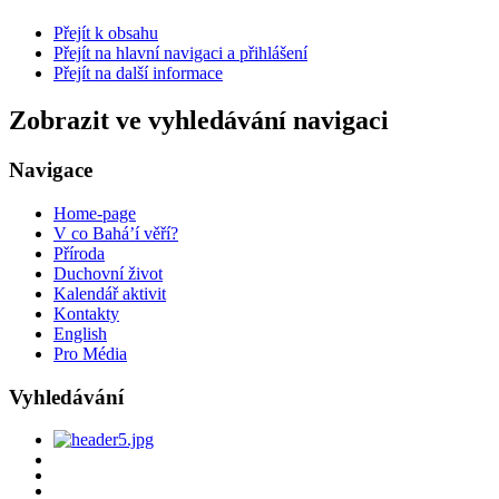
Přejít k obsahu
Přejít na hlavní navigaci a přihlášení
Přejít na další informace
Zobrazit ve vyhledávání navigaci
Navigace
Home-page
V co Bahá’í věří?
Příroda
Duchovní život
Kalendář aktivit
Kontakty
English
Pro Média
Vyhledávání