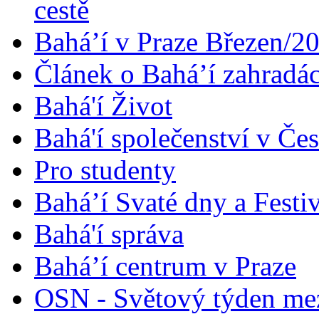
cestě
Bahá’í v Praze Březen/2
Článek o Bahá’í zahradá
Bahá'í Život
Bahá'í společenství v Če
Pro studenty
Bahá’í Svaté dny a Festi
Bahá'í správa
Bahá’í centrum v Praze
OSN - Světový týden me