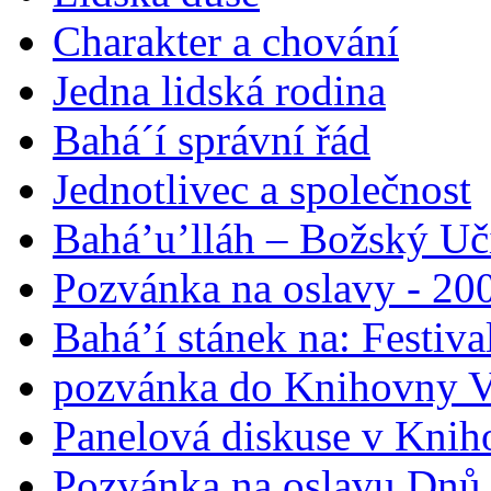
Charakter a chování
Jedna lidská rodina
Bahá´í správní řád
Jednotlivec a společnost
Bahá’u’lláh – Božský Uči
Pozvánka na oslavy - 200
Bahá’í stánek na: Festiv
pozvánka do Knihovny V
Panelová diskuse v Knih
Pozvánka na oslavu Dnů 