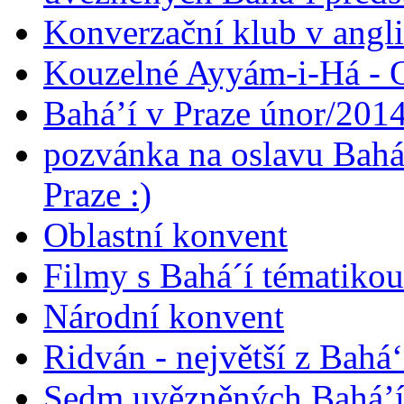
Konverzační klub v angl
Kouzelné Ayyám-i-Há - O
Bahá’í v Praze únor/201
pozvánka na oslavu Bahá
Praze :)
Oblastní konvent
Filmy s Bahá´í tématikou 
Národní konvent
Ridván - největší z Bahá‘
Sedm uvězněných Bahá’í 