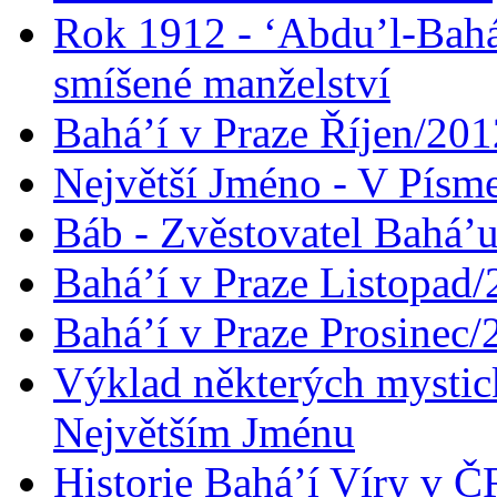
Rok 1912 - ‘Abdu’l-Bahá
smíšené manželství
Bahá’í v Praze Říjen/201
Největší Jméno - V Písm
Báb - Zvěstovatel Bahá’u
Bahá’í v Praze Listopad
Bahá’í v Praze Prosinec/
Výklad některých mysti
Největším Jménu
Historie Bahá’í Víry v Č