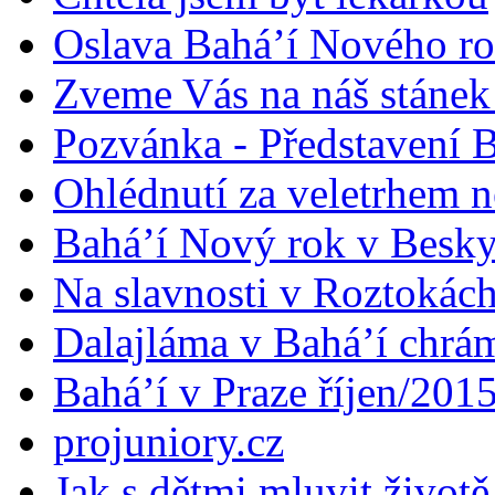
Oslava Bahá’í Nového r
Zveme Vás na náš stáne
Pozvánka - Představení B
Ohlédnutí za veletrhem n
Bahá’í Nový rok v Besk
Na slavnosti v Roztokác
Dalajláma v Bahá’í chrá
Bahá’í v Praze říjen/201
projuniory.cz
Jak s dětmi mluvit životě