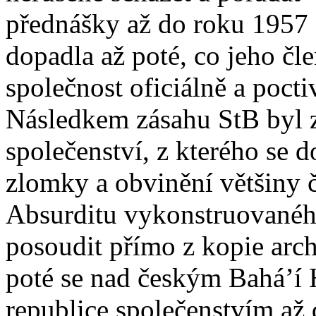
přednášky až do roku 1957 a
dopadla až poté, co jeho čl
společnost oficiálně a pocti
Následkem zásahu StB byl z
společenství, z kterého se 
zlomky a obvinění většiny čl
Absurditu vykonstruovanéh
posoudit přímo z kopie arc
poté se nad českým Bahá’í 
republice společenstvím až 