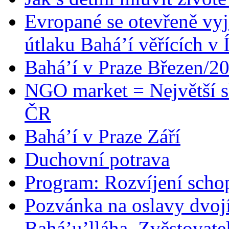
Evropané se otevřeně vyj
útlaku Bahá’í věřících v 
Bahá’í v Praze Březen/2
NGO market = Největší s
ČR
Bahá’í v Praze Září
Duchovní potrava
Program: Rozvíjení schop
Pozvánka na oslavy dvoj
Bahá’u’lláha, Zvěstovatel