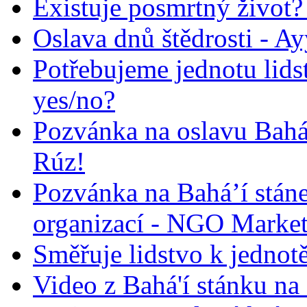
Existuje posmrtný život? :
Oslava dnů štědrosti - A
Potřebujeme jednotu lid
yes/no?
Pozvánka na oslavu Bah
Rúz!
Pozvánka na Bahá’í stán
organizací - NGO Marke
Směřuje lidstvo k jednot
Video z Bahá'í stánku na