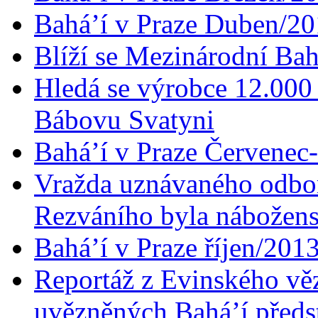
Bahá’í v Praze Duben/2
Blíží se Mezinárodní Bah
Hledá se výrobce 12.000 
Bábovu Svatyni
Bahá’í v Praze Červenec
Vražda uznávaného odbor
Rezváního byla nábožen
Bahá’í v Praze říjen/201
Reportáž z Evinského věz
uvězněných Bahá’í předst