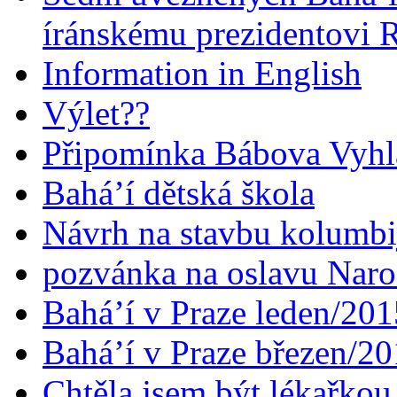
íránskému prezidentovi
Information in English
Výlet??
Připomínka Bábova Vyhl
Bahá’í dětská škola
Návrh na stavbu kolumbi
pozvánka na oslavu Naroz
Bahá’í v Praze leden/201
Bahá’í v Praze březen/2
Chtěla jsem být lékařkou