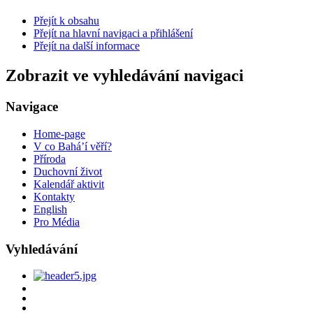
Přejít k obsahu
Přejít na hlavní navigaci a přihlášení
Přejít na další informace
Zobrazit ve vyhledávání navigaci
Navigace
Home-page
V co Bahá’í věří?
Příroda
Duchovní život
Kalendář aktivit
Kontakty
English
Pro Média
Vyhledávání