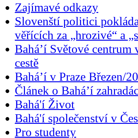
Zajímavé odkazy
Slovenští politici poklád
věřících za „hrozivé“ a „
Bahá’í Světové centrum v
cestě
Bahá’í v Praze Březen/2
Článek o Bahá’í zahradá
Bahá'í Život
Bahá'í společenství v Če
Pro studenty