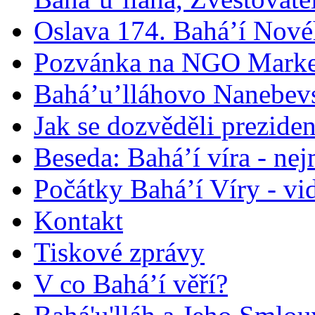
Oslava 174. Bahá’í Nové
Pozvánka na NGO Marke
Bahá’u’lláhovo Nanebev
Jak se dozvěděli prezide
Beseda: Bahá’í víra - ne
Počátky Bahá’í Víry - vi
Kontakt
Tiskové zprávy
V co Bahá’í věří?