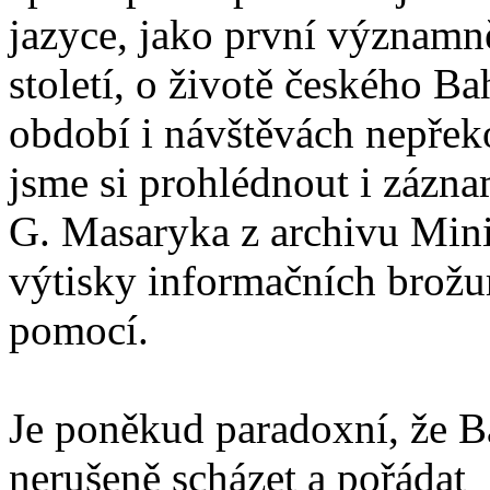
jazyce, jako první významně
století, o životě českého B
období i návštěvách nepřek
jsme si prohlédnout i záznam
G. Masaryka z archivu Minis
výtisky informačních brožur
pomocí.
Je poněkud paradoxní, že Ba
nerušeně scházet a pořádat