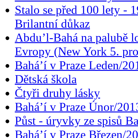
Stalo se před 100 lety -
Brilantní důkaz
Abdu’l-Bahá na palubě lo
Evropy (New York 5. pro
Bahá’í v Praze Leden/20
Dětská škola
Čtyři druhy lásky
Bahá’í v Praze Únor/201
Půst - úryvky ze spisů B
Bahá’í v Praze Březen/2