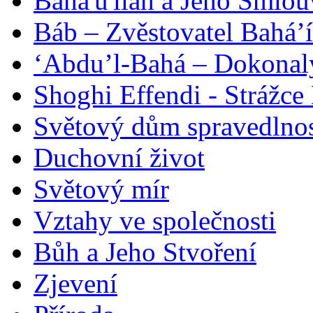
Bahá'u'lláh a Jeho Smlou
Báb – Zvěstovatel Bahá’í
‘Abdu’l-Bahá – Dokonalý
Shoghi Effendi - Strážce 
Světový dům spravedlnos
Duchovní život
Světový mír
Vztahy ve společnosti
Bůh a Jeho Stvoření
Zjevení