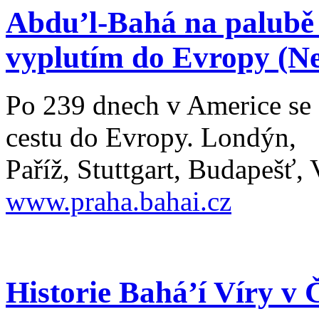
Abdu’l-Bahá na palubě l
vyplutím do Evropy (Ne
Po 239 dnech v Americe se
cestu do Evropy. Londýn,
Paříž, Stuttgart, Budapešť
www.praha.bahai.cz
Historie Bahá’í Víry v