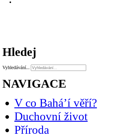
Hledej
Vyhledávání...
NAVIGACE
V co Bahá’í věří?
Duchovní život
Příroda