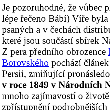
Je pozoruhodné, že vůbec p
lépe řečeno Bábí) Víře byl
psaných a v čechách distri
které jsou součástí sbírek
Z pera předního obrozence
Borovského
pochází článek 
Persii, zmiňující pronásled
v roce 1849 v Národních 
mnoho zajímavostí o životě
zpřístupnění podrobnějších