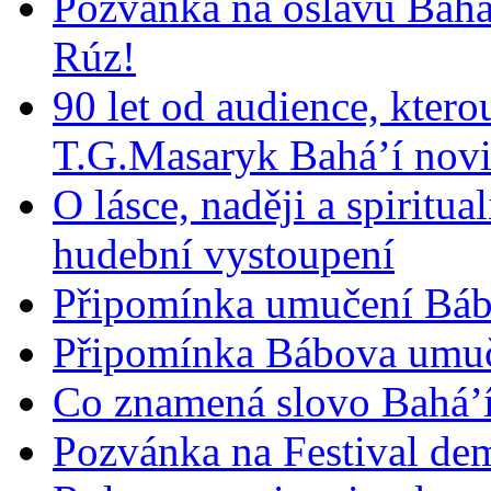
Pozvánka na oslavu Bah
Rúz!
90 let od audience, ktero
T.G.Masaryk Bahá’í novi
O lásce, naději a spiritua
hudební vystoupení
Připomínka umučení Bába
Připomínka Bábova umuče
Co znamená slovo Bahá’í 
Pozvánka na Festival de