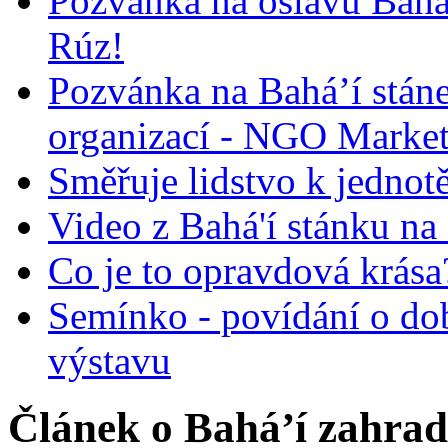
Pozvánka na oslavu Bah
Rúz!
Pozvánka na Bahá’í stán
organizací - NGO Marke
Směřuje lidstvo k jednot
Video z Bahá'í stánku na
Co je to opravdová krása?
Semínko - povídání o do
výstavu
Článek o Bahá’í zahrad