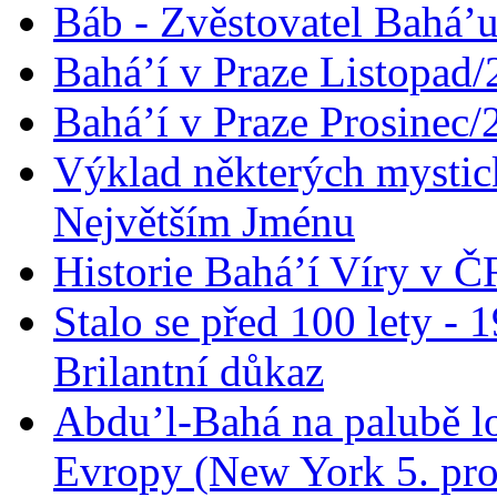
Báb - Zvěstovatel Bahá’u
Bahá’í v Praze Listopad
Bahá’í v Praze Prosinec/
Výklad některých mysti
Největším Jménu
Historie Bahá’í Víry v Č
Stalo se před 100 lety -
Brilantní důkaz
Abdu’l-Bahá na palubě lo
Evropy (New York 5. pro