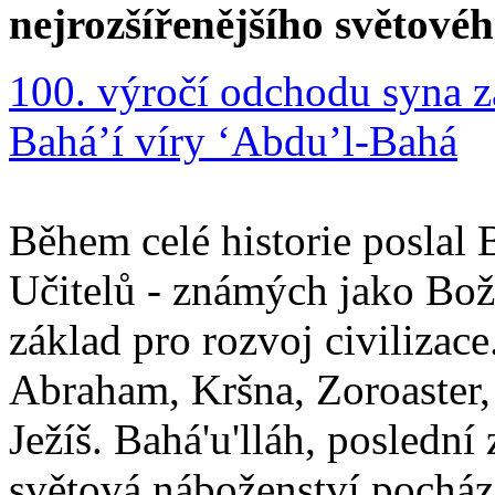
nejrozšířenějšího světové
100. výročí odchodu syna z
Bahá’í víry ‘Abdu’l-Bahá
Během celé historie poslal 
Učitelů - známých jako Boží
základ pro rozvoj civilizace
Abraham, Kršna, Zoroaster
Ježíš. Bahá'u'lláh, poslední 
světová náboženství pocháze