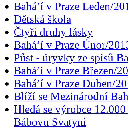
Bahá’í v Praze Leden/20
Dětská škola
Čtyři druhy lásky
Bahá’í v Praze Únor/201
Půst - úryvky ze spisů B
Bahá’í v Praze Březen/2
Bahá’í v Praze Duben/2
Blíží se Mezinárodní Bah
Hledá se výrobce 12.000 
Bábovu Svatyni