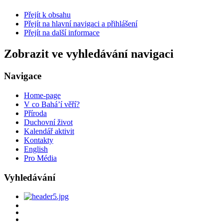
Přejít k obsahu
Přejít na hlavní navigaci a přihlášení
Přejít na další informace
Zobrazit ve vyhledávání navigaci
Navigace
Home-page
V co Bahá’í věří?
Příroda
Duchovní život
Kalendář aktivit
Kontakty
English
Pro Média
Vyhledávání