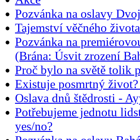
Pozvánka na oslavy Dvoj
Tajemství věčného života
Pozvánka na premiérovou
(Brána: Úsvit zrození Ba
Proč bylo na světě tolik 
Existuje posmrtný život? :
Oslava dnů štědrosti - A
Potřebujeme jednotu lid
yes/no?