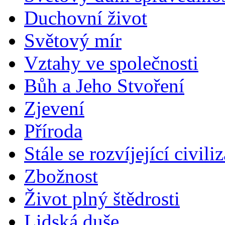
Duchovní život
Světový mír
Vztahy ve společnosti
Bůh a Jeho Stvoření
Zjevení
Příroda
Stále se rozvíjející civili
Zbožnost
Život plný štědrosti
Lidská duše