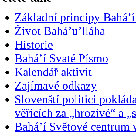
Základní principy Bahá’í
Život Bahá’u’lláha
Historie
Bahá’í Svaté Písmo
Kalendář aktivit
Zajímavé odkazy
Slovenští politici poklád
věřících za „hrozivé“ a „
Bahá’í Světové centrum v