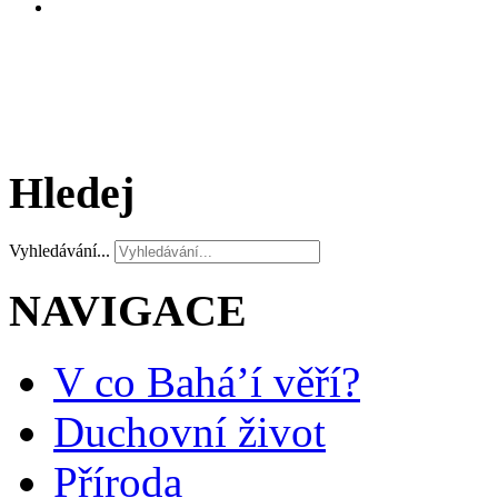
Hledej
Vyhledávání...
NAVIGACE
V co Bahá’í věří?
Duchovní život
Příroda