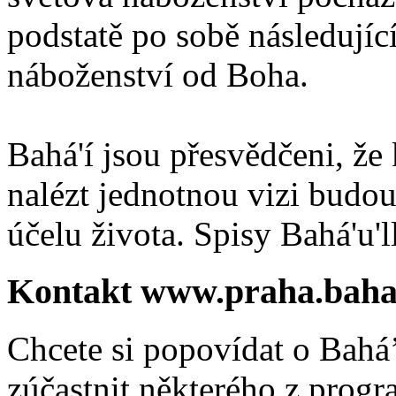
podstatě po sobě následují
náboženství od Boha.
Bahá'í jsou přesvědčeni, že 
nalézt jednotnou vizi budou
účelu života. Spisy Bahá'u'll
Kontakt www.praha.baha
Chcete si popovídat o Bahá’
zúčastnit některého z prog