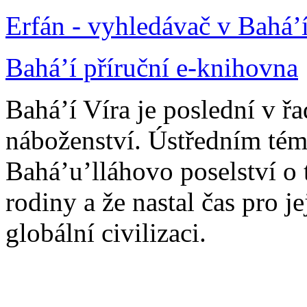
Erfán - vyhledávač v Bahá’
Bahá’í příruční e-knihovna
Bahá’í Víra je poslední v ř
náboženství. Ústředním tém
Bahá’u’lláhovo poselství o 
rodiny a že nastal čas pro j
globální civilizaci.