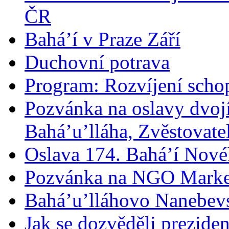
ČR
Bahá’í v Praze Září
Duchovní potrava
Program: Rozvíjení schop
Pozvánka na oslavy dvoj
Bahá’u’lláha, Zvěstovatel
Oslava 174. Bahá’í Nové
Pozvánka na NGO Marke
Bahá’u’lláhovo Nanebev
Jak se dozvěděli prezide