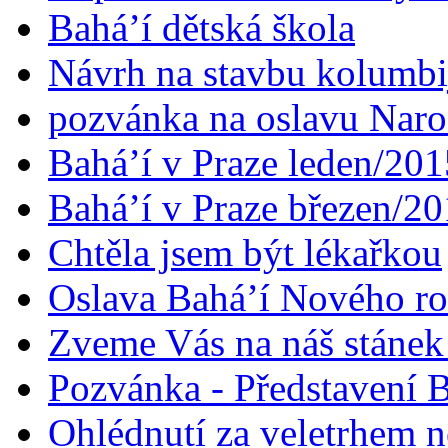
Bahá’í dětská škola
Návrh na stavbu kolumbi
pozvánka na oslavu Naroz
Bahá’í v Praze leden/201
Bahá’í v Praze březen/2
Chtěla jsem být lékařkou
Oslava Bahá’í Nového r
Zveme Vás na náš stáne
Pozvánka - Představení B
Ohlédnutí za veletrhem n