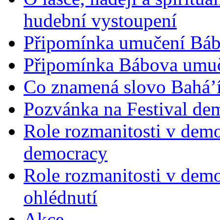
hudební vystoupení
Připomínka umučení Bába
Připomínka Bábova umuče
Co znamená slovo Bahá’í 
Pozvánka na Festival de
Role rozmanitosti v demok
democracy
Role rozmanitosti v demo
ohlédnutí
Akce