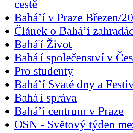
cestě
Bahá’í v Praze Březen/2
Článek o Bahá’í zahradá
Bahá'í Život
Bahá'í společenství v Če
Pro studenty
Bahá’í Svaté dny a Festi
Bahá'í správa
Bahá’í centrum v Praze
OSN - Světový týden me