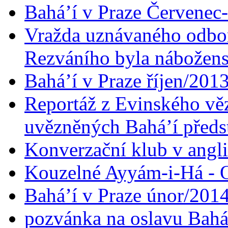
Bahá’í v Praze Červenec
Vražda uznávaného odbor
Rezváního byla nábožen
Bahá’í v Praze říjen/201
Reportáž z Evinského věz
uvězněných Bahá’í předst
Konverzační klub v angl
Kouzelné Ayyám-i-Há - O
Bahá’í v Praze únor/201
pozvánka na oslavu Bahá