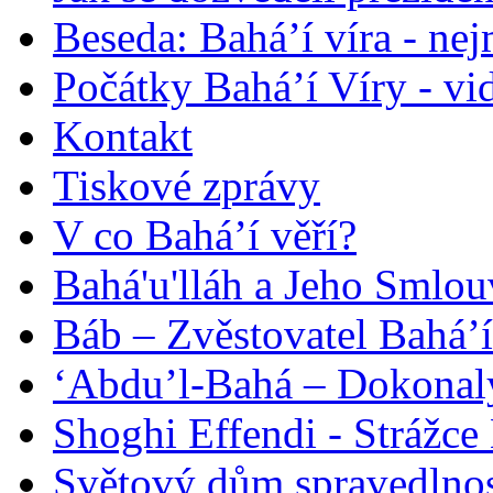
Beseda: Bahá’í víra - ne
Počátky Bahá’í Víry - vi
Kontakt
Tiskové zprávy
V co Bahá’í věří?
Bahá'u'lláh a Jeho Smlou
Báb – Zvěstovatel Bahá’í
‘Abdu’l-Bahá – Dokonalý
Shoghi Effendi - Strážce 
Světový dům spravedlnos