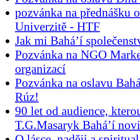
pozvánka na přednášku o
Univerzitě - HTF
Jak mi Bahá’í společenst
Pozvánka na NGO Market
organizací
Pozvánka na oslavu Bah
Rúz!
90 let od audience, ktero
T.G.Masaryk Bahá’í novi
O lásce, naději a spiritua