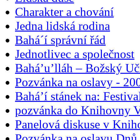
Charakter a chování
Jedna lidská rodina
Bahá´í správní řád
Jednotlivec a společnost
Bahá’u’lláh – Božský Uči
Pozvánka na oslavy - 200
Bahá’í stánek na: Festiv
pozvánka do Knihovny V
Panelová diskuse v Knih
Pozvánka na oslavu Dnů 