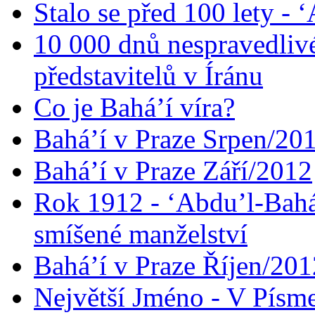
Stalo se před 100 lety -
10 000 dnů nespravedliv
představitelů v Íránu
Co je Bahá’í víra?
Bahá’í v Praze Srpen/20
Bahá’í v Praze Září/2012
Rok 1912 - ‘Abdu’l-Bahá
smíšené manželství
Bahá’í v Praze Říjen/201
Největší Jméno - V Písm