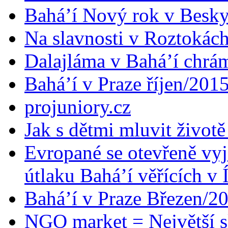
Bahá’í Nový rok v Besk
Na slavnosti v Roztokác
Dalajláma v Bahá’í chrá
Bahá’í v Praze říjen/201
projuniory.cz
Jak s dětmi mluvit životě
Evropané se otevřeně vyj
útlaku Bahá’í věřících v 
Bahá’í v Praze Březen/2
NGO market = Největší s