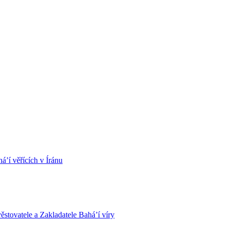
á’í věřících v Íránu
stovatele a Zakladatele Bahá’í víry