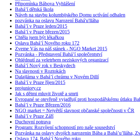
Připomínka Bábova Vyhlášení
Bahá’í dětská škola
Návrh na stavbu kolumbijského Domu uctívání odhalen
pozvánka na oslavu Narození Bahá'u'lláha
Bahá’í v Praze leden/2015
Bahá’í v Praze březen/2015
Chtěla jsem být lékařkou
Oslava Bahá’í Nového roku 172
Zveme Vás na náš stánek - NGO Market 2015
Pozvánka - Představení Bahá’í společentství
Ohlédnutí za veletrhem neziskových organizací
Bahá’í Nový rok v Beskydech
Na slavnosti v Roztokách
Dalajláma v Bahá’í chrámu v Novém Dillí
Bahá’í v Praze říjen/2015
projuniory.cz
Jak s dětmi mluvit životě a smrti
Evropané se otevřeně vyjadřují proti hospodářskému útlaku Bah
Bahá’í v Praze Březen/2016
NGO market = Největší slavnost občanské společnosti v ČR
Bahá’í v Praze Září
Duchovní potrava
Program: Rozvíjení schopností pro naše sousedství
Pozvánka na oslavy dvojích narozenin Bába a Bahá’u’lláha, Zvě
Oslava 174. Bahá’í Nového roku