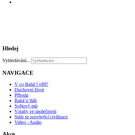
Hledej
Vyhledávání...
NAVIGACE
V co Bahá’í věří?
Duchovní život
Příroda
Bahá’u’lláh
Světový mír
Vztahy ve společnosti
Stále se rozvíjející civilizace
Video - Audio
Akce