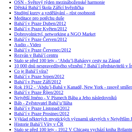
OSN - Světový týden mezináboženské harmonie
Dětská Bahá’í škola Zářící hvězdička
Studijní kurzy a vzdělávání – růst osobnosti
Meditace pro potěchu duše
Bahá’í v Praze Duben/2012
Bahá’í v Praze Květen/2012
Dobrovolnictví, networking a NGO Market
Bahá’í v Praze Červen/2012
Audio - Video
Bahá’í v Praze Červenec/2012
Rezván v Bahá’í centru
Stalo se před 100 lety - ‘Abdu’l-Baháovy cesty na Západ
10 000 dnů nespravedlivého věznění 7 Bahá´í představitelů v Í
Co je Bahá’í víra?
Bahá’í v Praze Srpen/2012
Bahá’í v Praze Září/2012
Rok 1912 - ‘Abdu’l-Bahá v Kanadě, New York - rasově smíšen
Bahá’í v Praze Říjen/2012
Největší Jméno - V Písmech Bába a Jeho následovníků
Báb - Zvěstovatel Bahá’u’lláha
Bahá’í v Praze Listopad/2012
Bahá’í v Praze Prosinec/2012
Výklad některých mystických významů ukrytých v Největším
Historie Bahá’í Víry v ČR
Stalo se před 100 lety - 1912 V Chicagu vychází kniha Brilant