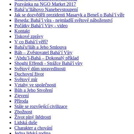
Pozvánka na NGO Market 2017
Bahá’u’lláhovo Nanebevstoupení
Jak se dozvěděli prezidenti Masaryk a Beneš o Bahá’í víře
Beseda: Bahá’í víra - nejmladší světové náboženství
Počátky Bahá’í Víry - video
Kontakt
Tiskové zprávy
V co Bahá’í věří?
Bahá'u'lláh a Jeho Smlouva
Báb – Zvěstovatel Bahá’í Víry
‘Abdu’l-Bahá – Dokonalý příklad
Shoghi Effendi - Strážce Bahá'í víry
Světový dům spravedlnosti
Duchovní život
Světový mír
Vztahy ve společnosti
Bůh a Jeho Stvoření
Zjevení
Příroda
Stále se rozvíjející civilizace
Zbožnost
Život plný štědrosti
Lidská duše
Charakter a chování
Jedna lidská rodina