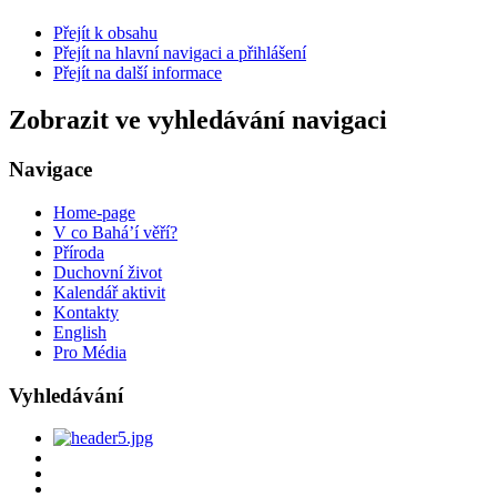
Přejít k obsahu
Přejít na hlavní navigaci a přihlášení
Přejít na další informace
Zobrazit ve vyhledávání navigaci
Navigace
Home-page
V co Bahá’í věří?
Příroda
Duchovní život
Kalendář aktivit
Kontakty
English
Pro Média
Vyhledávání