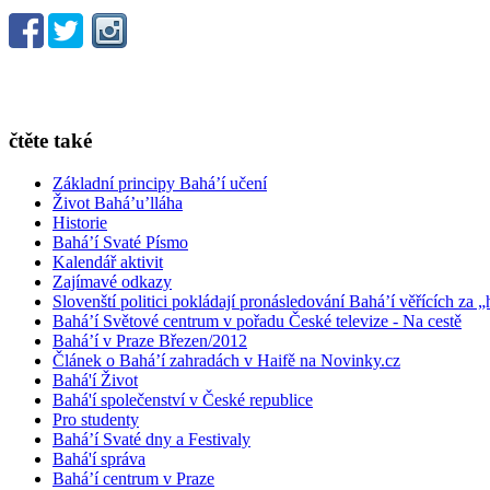
čtěte také
Základní principy Bahá’í učení
Život Bahá’u’lláha
Historie
Bahá’í Svaté Písmo
Kalendář aktivit
Zajímavé odkazy
Slovenští politici pokládají pronásledování Bahá’í věřících za „
Bahá’í Světové centrum v pořadu České televize - Na cestě
Bahá’í v Praze Březen/2012
Článek o Bahá’í zahradách v Haifě na Novinky.cz
Bahá'í Život
Bahá'í společenství v České republice
Pro studenty
Bahá’í Svaté dny a Festivaly
Bahá'í správa
Bahá’í centrum v Praze