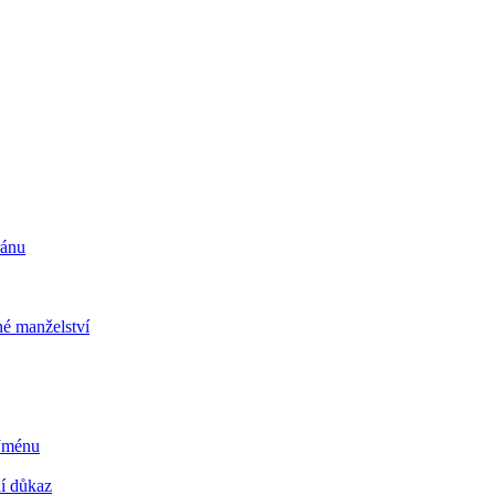
ránu
é manželství
 Jménu
ní důkaz