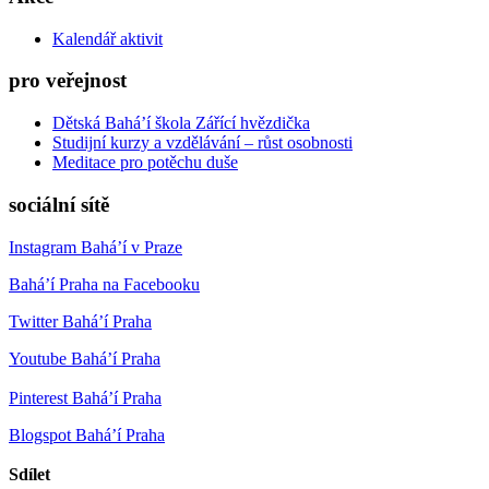
Kalendář aktivit
pro veřejnost
Dětská Bahá’í škola Zářící hvězdička
Studijní kurzy a vzdělávání – růst osobnosti
Meditace pro potěchu duše
sociální sítě
Instagram Bahá’í v Praze
Bahá’í Praha na Facebooku
Twitter Bahá’í Praha
Youtube Bahá’í Praha
Pinterest Bahá’í Praha
Blogspot Bahá’í Praha
Sdílet