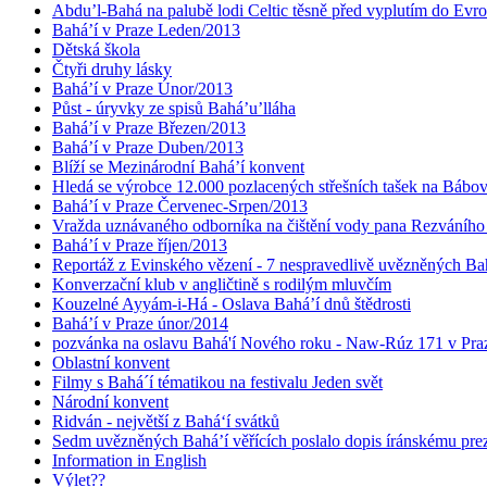
Abdu’l-Bahá na palubě lodi Celtic těsně před vyplutím do Evr
Bahá’í v Praze Leden/2013
Dětská škola
Čtyři druhy lásky
Bahá’í v Praze Únor/2013
Půst - úryvky ze spisů Bahá’u’lláha
Bahá’í v Praze Březen/2013
Bahá’í v Praze Duben/2013
Blíží se Mezinárodní Bahá’í konvent
Hledá se výrobce 12.000 pozlacených střešních tašek na Bábo
Bahá’í v Praze Červenec-Srpen/2013
Vražda uznávaného odborníka na čištění vody pana Rezváního
Bahá’í v Praze říjen/2013
Reportáž z Evinského vězení - 7 nespravedlivě uvězněných Bahá
Konverzační klub v angličtině s rodilým mluvčím
Kouzelné Ayyám-i-Há - Oslava Bahá’í dnů štědrosti
Bahá’í v Praze únor/2014
pozvánka na oslavu Bahá'í Nového roku - Naw-Rúz 171 v Praz
Oblastní konvent
Filmy s Bahá´í tématikou na festivalu Jeden svět
Národní konvent
Ridván - největší z Bahá‘í svátků
Sedm uvězněných Bahá’í věřících poslalo dopis íránskému pr
Information in English
Výlet??