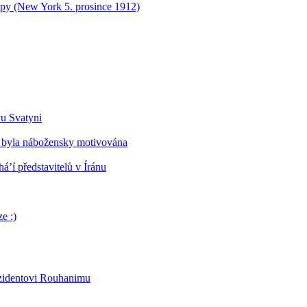
opy (New York 5. prosince 1912)
vu Svatyni
 byla nábožensky motivována
’í představitelů v Íránu
e :)
ezidentovi Rouhanimu