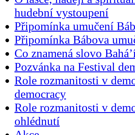
hudební vystoupení
Připomínka umučení Bába
Připomínka Bábova umuče
Co znamená slovo Bahá’í 
Pozvánka na Festival de
Role rozmanitosti v demok
democracy
Role rozmanitosti v demo
ohlédnutí
Akce