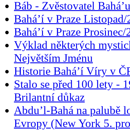
Báb - Zvěstovatel Bahá’u
Bahá’í v Praze Listopad
Bahá’í v Praze Prosinec/
Výklad některých mysti
Největším Jménu
Historie Bahá’í Víry v Č
Stalo se před 100 lety -
Brilantní důkaz
Abdu’l-Bahá na palubě lo
Evropy (New York 5. pro