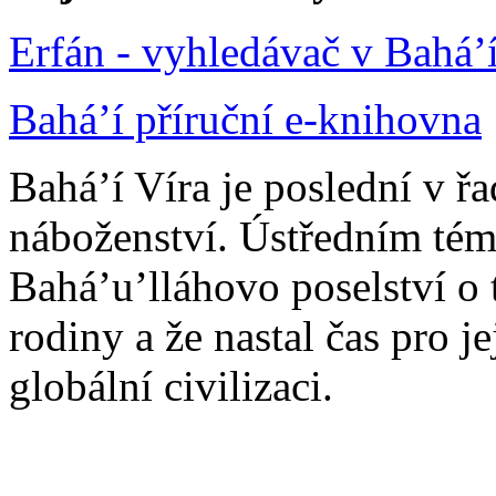
Erfán - vyhledávač v Bahá’
Bahá’í příruční e-knihovna
Bahá’í Víra je poslední v ř
náboženství. Ústředním tém
Bahá’u’lláhovo poselství o 
rodiny a že nastal čas pro j
globální civilizaci.