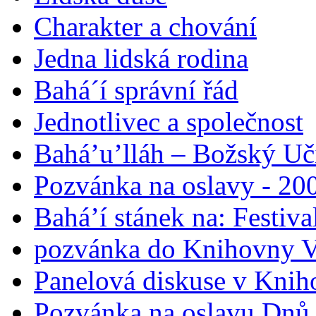
Charakter a chování
Jedna lidská rodina
Bahá´í správní řád
Jednotlivec a společnost
Bahá’u’lláh – Božský Uči
Pozvánka na oslavy - 200
Bahá’í stánek na: Festiv
pozvánka do Knihovny V
Panelová diskuse v Knih
Pozvánka na oslavu Dnů 