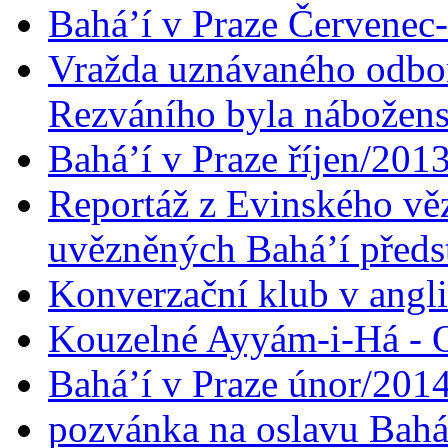
Bahá’í v Praze Červenec
Vražda uznávaného odbor
Rezváního byla nábožen
Bahá’í v Praze říjen/201
Reportáž z Evinského věz
uvězněných Bahá’í předst
Konverzační klub v angl
Kouzelné Ayyám-i-Há - O
Bahá’í v Praze únor/201
pozvánka na oslavu Bahá