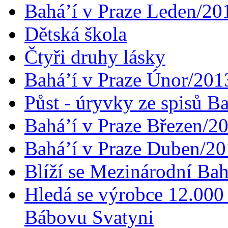
Bahá’í v Praze Leden/20
Dětská škola
Čtyři druhy lásky
Bahá’í v Praze Únor/201
Půst - úryvky ze spisů B
Bahá’í v Praze Březen/2
Bahá’í v Praze Duben/2
Blíží se Mezinárodní Bah
Hledá se výrobce 12.000 
Bábovu Svatyni