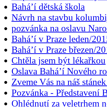
Bahá’í dětská škola
Návrh na stavbu kolumbi
pozvánka na oslavu Naroz
Bahá’í v Praze leden/201
Bahá’í v Praze březen/2
Chtěla jsem být lékařkou
Oslava Bahá’í Nového r
Zveme Vás na náš stáne
Pozvánka - Představení B
Ohlédnutí za veletrhem n