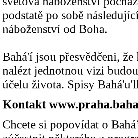
světová náboženství pocháze
podstatě po sobě následují
náboženství od Boha.
Bahá'í jsou přesvědčeni, že 
nalézt jednotnou vizi budou
účelu života. Spisy Bahá'u'll
Kontakt www.praha.baha
Chcete si popovídat o Bahá’