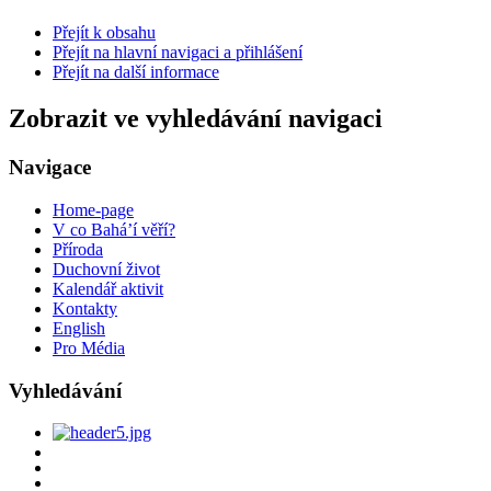
Přejít k obsahu
Přejít na hlavní navigaci a přihlášení
Přejít na další informace
Zobrazit ve vyhledávání navigaci
Navigace
Home-page
V co Bahá’í věří?
Příroda
Duchovní život
Kalendář aktivit
Kontakty
English
Pro Média
Vyhledávání