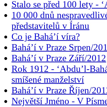
Stalo se před 100 lety -
10 000 dnů nespravedliv
představitelů v Íránu
Co je Bahá’í víra?
Bahá’í v Praze Srpen/20
Bahá’í v Praze Září/2012
Rok 1912 - ‘Abdu’l-Bahá
smíšené manželství
Bahá’í v Praze Říjen/201
Největší Jméno - V Písm