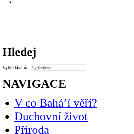
Hledej
Vyhledávání...
NAVIGACE
V co Bahá’í věří?
Duchovní život
Příroda