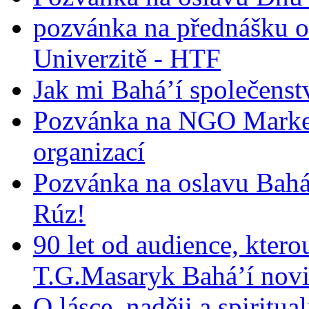
pozvánka na přednášku o
Univerzitě - HTF
Jak mi Bahá’í společenst
Pozvánka na NGO Market
organizací
Pozvánka na oslavu Bah
Rúz!
90 let od audience, ktero
T.G.Masaryk Bahá’í novi
O lásce, naději a spiritua