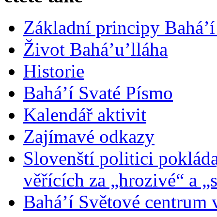
Základní principy Bahá’í
Život Bahá’u’lláha
Historie
Bahá’í Svaté Písmo
Kalendář aktivit
Zajímavé odkazy
Slovenští politici poklád
věřících za „hrozivé“ a „
Bahá’í Světové centrum v