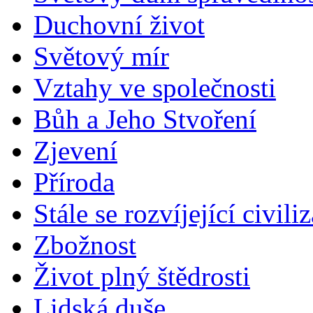
Duchovní život
Světový mír
Vztahy ve společnosti
Bůh a Jeho Stvoření
Zjevení
Příroda
Stále se rozvíjející civili
Zbožnost
Život plný štědrosti
Lidská duše