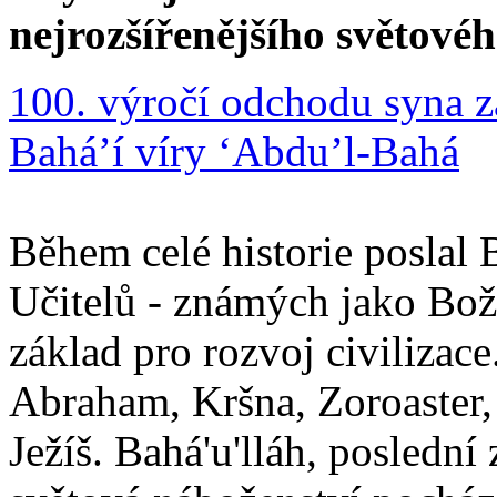
nejrozšířenějšího světové
100. výročí odchodu syna z
Bahá’í víry ‘Abdu’l-Bahá
Během celé historie poslal 
Učitelů - známých jako Boží
základ pro rozvoj civilizace
Abraham, Kršna, Zoroaster
Ježíš. Bahá'u'lláh, poslední 