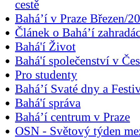
cestě
Bahá’í v Praze Březen/2
Článek o Bahá’í zahradá
Bahá'í Život
Bahá'í společenství v Če
Pro studenty
Bahá’í Svaté dny a Festi
Bahá'í správa
Bahá’í centrum v Praze
OSN - Světový týden me