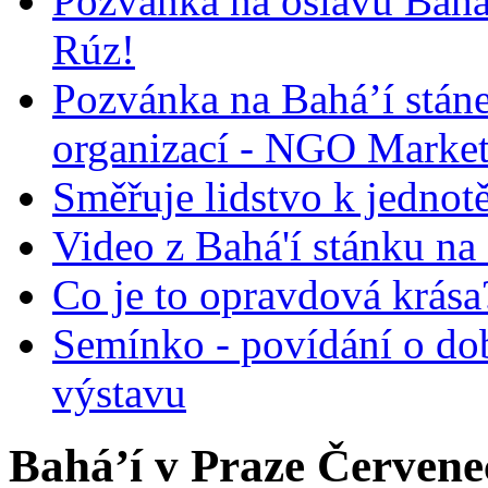
Pozvánka na oslavu Bah
Rúz!
Pozvánka na Bahá’í stán
organizací - NGO Marke
Směřuje lidstvo k jednot
Video z Bahá'í stánku na
Co je to opravdová krása?
Semínko - povídání o do
výstavu
Bahá’í v Praze Červene