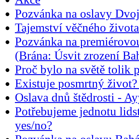
Pozvánka na oslavy Dvoj
Tajemství věčného života
Pozvánka na premiérovou
(Brána: Úsvit zrození Ba
Proč bylo na světě tolik 
Existuje posmrtný život? :
Oslava dnů štědrosti - A
Potřebujeme jednotu lid
yes/no?