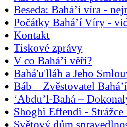
Beseda: Bahá’í víra - ne
Počátky Bahá’í Víry - vi
Kontakt
Tiskové zprávy
V co Bahá’í věří?
Bahá'u'lláh a Jeho Smlou
Báb – Zvěstovatel Bahá’í
‘Abdu’l-Bahá – Dokonalý
Shoghi Effendi - Strážce 
Světový dům spravedlnos