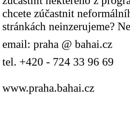
zúčastnit některého z prog
chcete zúčastnit neformálníh
stránkách neinzerujeme? Ne
email: praha @ bahai.cz
tel. +420 - 724 33 96 69
www.praha.bahai.cz