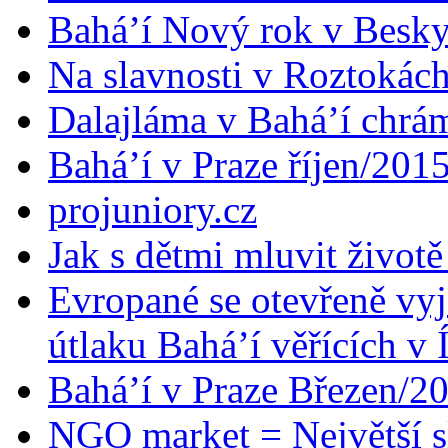
Bahá’í Nový rok v Besk
Na slavnosti v Roztokác
Dalajláma v Bahá’í chrá
Bahá’í v Praze říjen/201
projuniory.cz
Jak s dětmi mluvit životě
Evropané se otevřeně vyj
útlaku Bahá’í věřících v 
Bahá’í v Praze Březen/2
NGO market = Největší s