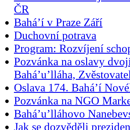
ČR
Bahá’í v Praze Září
Duchovní potrava
Program: Rozvíjení schop
Pozvánka na oslavy dvoj
Bahá’u’lláha, Zvěstovatel
Oslava 174. Bahá’í Nové
Pozvánka na NGO Marke
Bahá’u’lláhovo Nanebev
Jak se dozvěděli prezide