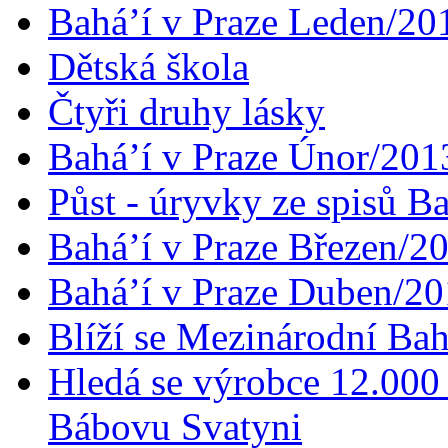
Bahá’í v Praze Leden/20
Dětská škola
Čtyři druhy lásky
Bahá’í v Praze Únor/201
Půst - úryvky ze spisů B
Bahá’í v Praze Březen/2
Bahá’í v Praze Duben/2
Blíží se Mezinárodní Bah
Hledá se výrobce 12.000 
Bábovu Svatyni