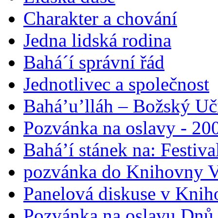
Charakter a chování
Jedna lidská rodina
Bahá´í správní řád
Jednotlivec a společnost
Bahá’u’lláh – Božský Uči
Pozvánka na oslavy - 200
Bahá’í stánek na: Festiv
pozvánka do Knihovny V
Panelová diskuse v Knih
Pozvánka na oslavu Dnů 