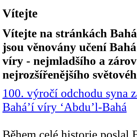
Vítejte
Vítejte na stránkách Bahá'
jsou věnovány učení Bahá'
víry - nejmladšího a zár
nejrozšířenějšího světové
100. výročí odchodu syna z
Bahá’í víry ‘Abdu’l-Bahá
Během celé historie poslal 