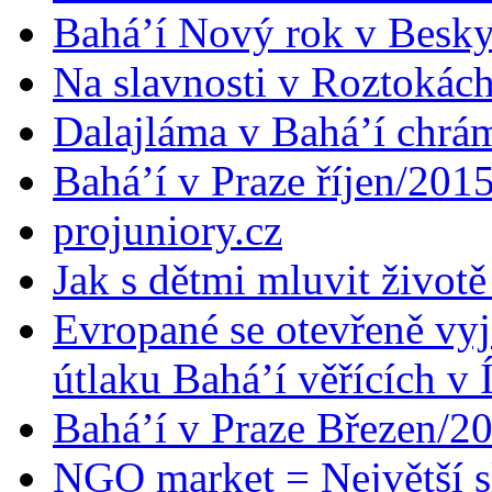
Bahá’í Nový rok v Besk
Na slavnosti v Roztokác
Dalajláma v Bahá’í chrá
Bahá’í v Praze říjen/201
projuniory.cz
Jak s dětmi mluvit životě
Evropané se otevřeně vyj
útlaku Bahá’í věřících v 
Bahá’í v Praze Březen/2
NGO market = Největší s