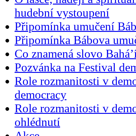
hudební vystoupení
Připomínka umučení Bába
Připomínka Bábova umuče
Co znamená slovo Bahá’í 
Pozvánka na Festival de
Role rozmanitosti v demok
democracy
Role rozmanitosti v demo
ohlédnutí
Akce