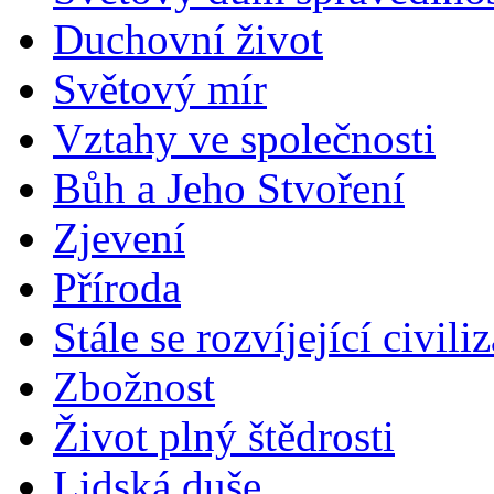
Duchovní život
Světový mír
Vztahy ve společnosti
Bůh a Jeho Stvoření
Zjevení
Příroda
Stále se rozvíjející civili
Zbožnost
Život plný štědrosti
Lidská duše