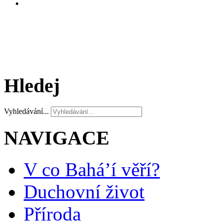
Hledej
Vyhledávání...
NAVIGACE
V co Bahá’í věří?
Duchovní život
Příroda