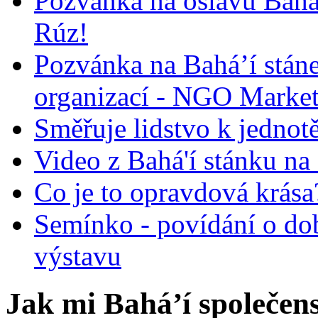
Pozvánka na oslavu Bah
Rúz!
Pozvánka na Bahá’í stán
organizací - NGO Marke
Směřuje lidstvo k jednot
Video z Bahá'í stánku na
Co je to opravdová krása?
Semínko - povídání o do
výstavu
Jak mi Bahá’í společens