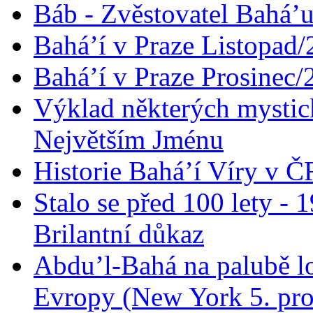
Báb - Zvěstovatel Bahá’u
Bahá’í v Praze Listopad
Bahá’í v Praze Prosinec/
Výklad některých mysti
Největším Jménu
Historie Bahá’í Víry v Č
Stalo se před 100 lety -
Brilantní důkaz
Abdu’l-Bahá na palubě lo
Evropy (New York 5. pro