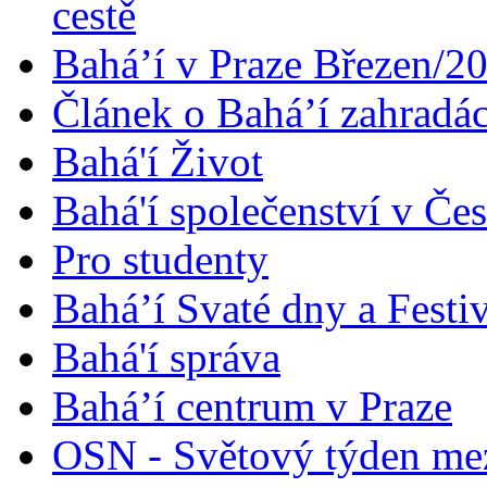
cestě
Bahá’í v Praze Březen/2
Článek o Bahá’í zahradá
Bahá'í Život
Bahá'í společenství v Če
Pro studenty
Bahá’í Svaté dny a Festi
Bahá'í správa
Bahá’í centrum v Praze
OSN - Světový týden me