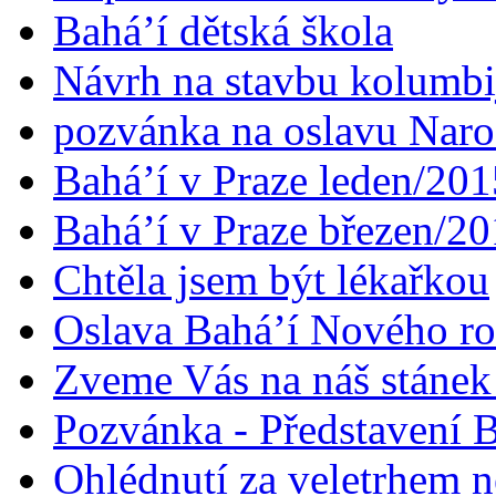
Bahá’í dětská škola
Návrh na stavbu kolumbi
pozvánka na oslavu Naroz
Bahá’í v Praze leden/201
Bahá’í v Praze březen/2
Chtěla jsem být lékařkou
Oslava Bahá’í Nového r
Zveme Vás na náš stáne
Pozvánka - Představení B
Ohlédnutí za veletrhem n