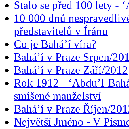
Stalo se před 100 lety -
10 000 dnů nespravedliv
představitelů v Íránu
Co je Bahá’í víra?
Bahá’í v Praze Srpen/20
Bahá’í v Praze Září/2012
Rok 1912 - ‘Abdu’l-Bahá
smíšené manželství
Bahá’í v Praze Říjen/201
Největší Jméno - V Písm