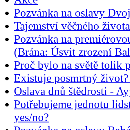
Pozvánka na oslavy Dvoj
Tajemství věčného života
Pozvánka na premiérovou
(Brána: Úsvit zrození Ba
Proč bylo na světě tolik 
Existuje posmrtný život? :
Oslava dnů štědrosti - A
Potřebujeme jednotu lid
yes/no?