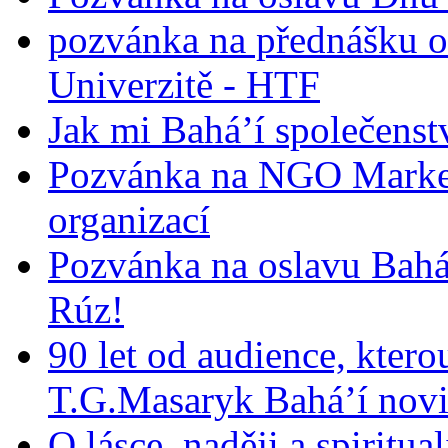
pozvánka na přednášku o
Univerzitě - HTF
Jak mi Bahá’í společenst
Pozvánka na NGO Market
organizací
Pozvánka na oslavu Bah
Rúz!
90 let od audience, ktero
T.G.Masaryk Bahá’í novi
O lásce, naději a spiritua