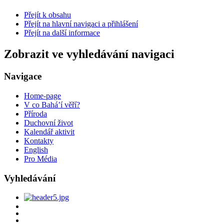
Přejít k obsahu
Přejít na hlavní navigaci a přihlášení
Přejít na další informace
Zobrazit ve vyhledávání navigaci
Navigace
Home-page
V co Bahá’í věří?
Příroda
Duchovní život
Kalendář aktivit
Kontakty
English
Pro Média
Vyhledávání