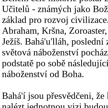
Učitelů - známých jako Boží
základ pro rozvoj civilizace
Abraham, Kršna, Zoroaster
Ježíš. Bahá'u'lláh, poslední 
světová náboženství pocháze
podstatě po sobě následují
náboženství od Boha.
Bahá'í jsou přesvědčeni, že 
nalézt jednotnou vizi budou