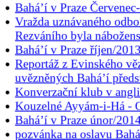
Bahá’í v Praze Červenec
Vražda uznávaného odbor
Rezváního byla nábožen
Bahá’í v Praze říjen/201
Reportáž z Evinského věz
uvězněných Bahá’í předst
Konverzační klub v angl
Kouzelné Ayyám-i-Há - O
Bahá’í v Praze únor/201
pozvánka na oslavu Bahá