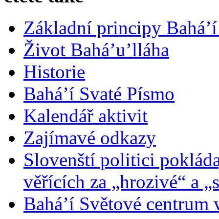
Základní principy Bahá’í
Život Bahá’u’lláha
Historie
Bahá’í Svaté Písmo
Kalendář aktivit
Zajímavé odkazy
Slovenští politici poklád
věřících za „hrozivé“ a „
Bahá’í Světové centrum v