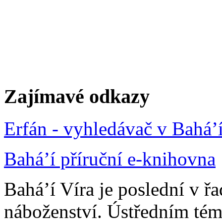
Zajímavé odkazy
Erfán - vyhledávač v Bahá’
Bahá’í příruční e-knihovna
Bahá’í Víra je poslední v ř
náboženství. Ústředním tém