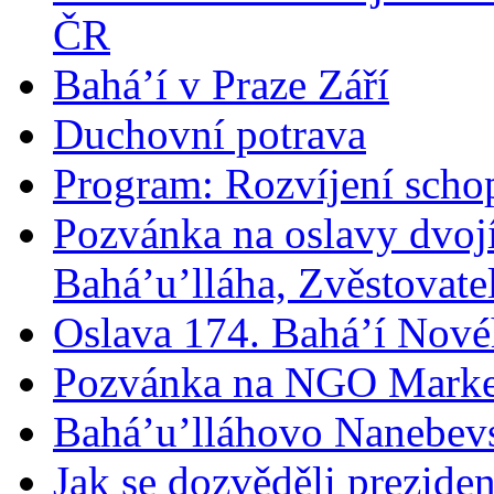
ČR
Bahá’í v Praze Září
Duchovní potrava
Program: Rozvíjení schop
Pozvánka na oslavy dvoj
Bahá’u’lláha, Zvěstovatel
Oslava 174. Bahá’í Nové
Pozvánka na NGO Marke
Bahá’u’lláhovo Nanebev
Jak se dozvěděli prezide