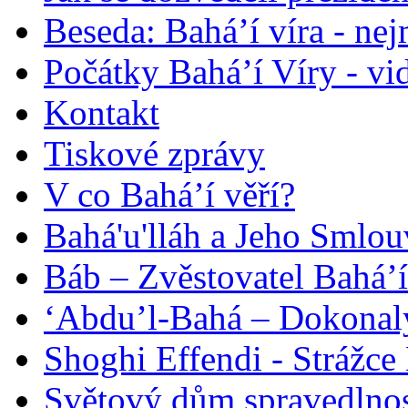
Beseda: Bahá’í víra - ne
Počátky Bahá’í Víry - vi
Kontakt
Tiskové zprávy
V co Bahá’í věří?
Bahá'u'lláh a Jeho Smlou
Báb – Zvěstovatel Bahá’í
‘Abdu’l-Bahá – Dokonalý
Shoghi Effendi - Strážce 
Světový dům spravedlnos