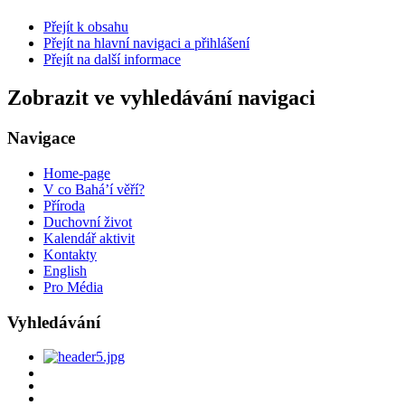
Přejít k obsahu
Přejít na hlavní navigaci a přihlášení
Přejít na další informace
Zobrazit ve vyhledávání navigaci
Navigace
Home-page
V co Bahá’í věří?
Příroda
Duchovní život
Kalendář aktivit
Kontakty
English
Pro Média
Vyhledávání