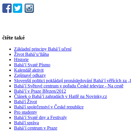
čtěte také
Základní principy Bahá’í učení
Život Bahá’u’lláha
Historie
Bahá’í Svaté Písmo
Kalendář aktivit
Zajímavé odkazy
Slovenští politici pokládají pronásledování Bahá’í věřících za „
Bahá’í Světové centrum v pořadu České televize - Na cestě
Bahá’í v Praze Březen/2012
Článek o Bahá’í zahradách v Haifě na Novinky.cz
Bahá'í Život
Bahá'í společenství v České republice
Pro studenty
Bahá’í Svaté dny a Festivaly
Bahá'í správa
Bahá’í centrum v Praze