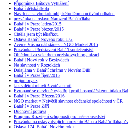
Připomínka Bábova Vyhlášení
Bahá’í dětská škola
Návrh na stavbu kolumbijského Domu uctívání odhalen
pozvánka na oslavu Narození Bahá'u'lláha
Bahá’í v Praze leden/2015
Bahá’í v Praze březen/2015
Chtěla jsem být lékařkou
Oslava Bahá’í Nového roku 172
Zveme Vás na náš stánek - NGO Market 2015
Pozvánka - Představení Bahá’í společentství
Ohlédnutí za veletrhem neziskových organizací
Bahá’í Nový rok v Beskydech
Na slavnosti v Roztokách
Dalajláma v Bahá’í chrámu v Novém Dillí
Bahá’í v Praze říjen/2015
projuniory.cz
Jak s dětmi mluvit životě a smrti
Evropané se otevřeně vyjadřují proti hospodářskému útlaku Bah
Bahá’í v Praze Březen/2016
NGO market = Největší slavnost občanské společnosti v ČR
Bahá’í v Praze Září
Duchovní potrava
Program: Rozvíjení schopností pro naše sousedství
Pozvánka na oslavy dvojích narozenin Bába a Bahá’u’lláha, Zvě
Oslava 174. Bahá’í Nového roku