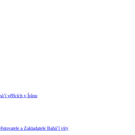
á’í věřících v Íránu
stovatele a Zakladatele Bahá’í víry