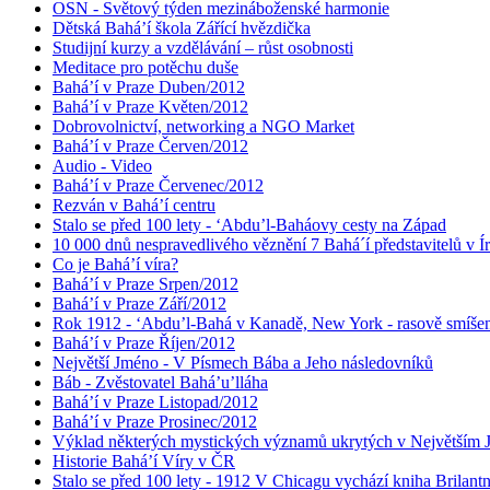
OSN - Světový týden mezináboženské harmonie
Dětská Bahá’í škola Zářící hvězdička
Studijní kurzy a vzdělávání – růst osobnosti
Meditace pro potěchu duše
Bahá’í v Praze Duben/2012
Bahá’í v Praze Květen/2012
Dobrovolnictví, networking a NGO Market
Bahá’í v Praze Červen/2012
Audio - Video
Bahá’í v Praze Červenec/2012
Rezván v Bahá’í centru
Stalo se před 100 lety - ‘Abdu’l-Baháovy cesty na Západ
10 000 dnů nespravedlivého věznění 7 Bahá´í představitelů v Í
Co je Bahá’í víra?
Bahá’í v Praze Srpen/2012
Bahá’í v Praze Září/2012
Rok 1912 - ‘Abdu’l-Bahá v Kanadě, New York - rasově smíšen
Bahá’í v Praze Říjen/2012
Největší Jméno - V Písmech Bába a Jeho následovníků
Báb - Zvěstovatel Bahá’u’lláha
Bahá’í v Praze Listopad/2012
Bahá’í v Praze Prosinec/2012
Výklad některých mystických významů ukrytých v Největším
Historie Bahá’í Víry v ČR
Stalo se před 100 lety - 1912 V Chicagu vychází kniha Brilant