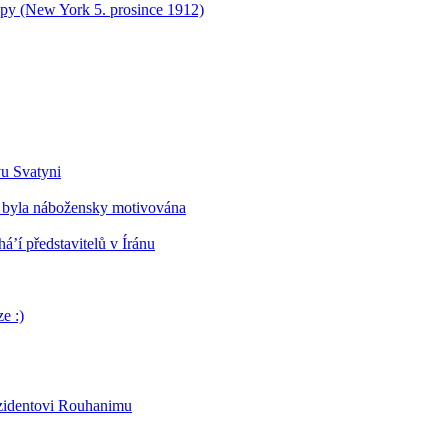
opy (New York 5. prosince 1912)
vu Svatyni
 byla nábožensky motivována
’í představitelů v Íránu
e :)
ezidentovi Rouhanimu