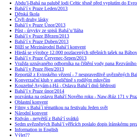
Abdu’l-Bahá na palubě lodi Celtic těsně před vyplutím do Evr
Bahá’í v Praze Leden/2013
Dětská škola
Čtyři druhy lásky
Bahá’í v Praze Únor/2013
Půst - úryvky ze spisů Bahá’u’lláha
Bahá’í v Praze Březen/2013
Bahá’í v Praze Duben/2013
Blíží se Mezinárodní Bahá’í konvent
Hledá se výrobce 12.000 pozlacených střešních tašek na Bábo
Bahá’í v Praze Červenec-Srpen/2013
Vražda uznávaného odborníka na čištění vody pana Rezváního
Bahá’í v Praze říjen/2013
Reportáž z Evinského vězení - 7 nespravedlivě uvězněných Bahá
Konverzační klub v angličtině s rodilým mluvčím
Kouzelné Ayyám-i-Há - Oslava Bahá’í dnů štědrosti
Bahá’í v Praze únor/2014
pozvánka na oslavu Bahá'í Nového roku - Naw-Rúz 171 v Praz
Oblastní konvent
Filmy s Bahá´í tématikou na festivalu Jeden svět
Národní konvent
Ridván - největší z Bahá‘í svátků
Sedm uvězněných Bahá’í věřících poslalo dopis íránskému pr
Information in English
Výlet??