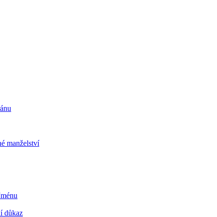
ránu
é manželství
 Jménu
ní důkaz