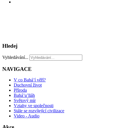
Hledej
Vyhledávání...
NAVIGACE
V co Bahá’í věří?
Duchovní život
Příroda
Bahá’u’lláh
Světový mír
Vztahy ve společnosti
Stále se rozvíjející civilizace
Video - Audio
Akce