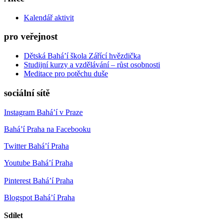
Kalendář aktivit
pro veřejnost
Dětská Bahá’í škola Zářící hvězdička
Studijní kurzy a vzdělávání – růst osobnosti
Meditace pro potěchu duše
sociální sítě
Instagram Bahá’í v Praze
Bahá’í Praha na Facebooku
Twitter Bahá’í Praha
Youtube Bahá’í Praha
Pinterest Bahá’í Praha
Blogspot Bahá’í Praha
Sdílet