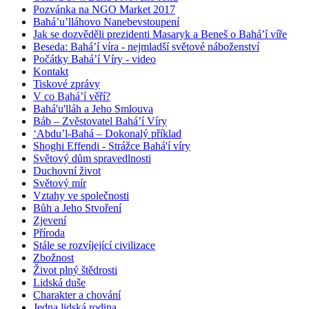
Pozvánka na NGO Market 2017
Bahá’u’lláhovo Nanebevstoupení
Jak se dozvěděli prezidenti Masaryk a Beneš o Bahá’í víře
Beseda: Bahá’í víra - nejmladší světové náboženství
Počátky Bahá’í Víry - video
Kontakt
Tiskové zprávy
V co Bahá’í věří?
Bahá'u'lláh a Jeho Smlouva
Báb – Zvěstovatel Bahá’í Víry
‘Abdu’l-Bahá – Dokonalý příklad
Shoghi Effendi - Strážce Bahá'í víry
Světový dům spravedlnosti
Duchovní život
Světový mír
Vztahy ve společnosti
Bůh a Jeho Stvoření
Zjevení
Příroda
Stále se rozvíjející civilizace
Zbožnost
Život plný štědrosti
Lidská duše
Charakter a chování
Jedna lidská rodina