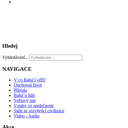
Hledej
Vyhledávání...
NAVIGACE
V co Bahá’í věří?
Duchovní život
Příroda
Bahá’u’lláh
Světový mír
Vztahy ve společnosti
Stále se rozvíjející civilizace
Video - Audio
Akce