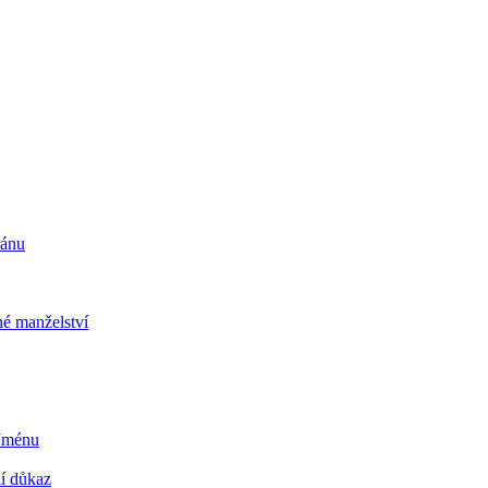
ránu
é manželství
 Jménu
ní důkaz