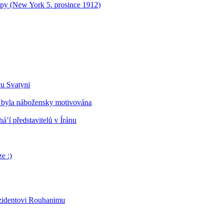
opy (New York 5. prosince 1912)
vu Svatyni
 byla nábožensky motivována
’í představitelů v Íránu
e :)
ezidentovi Rouhanimu