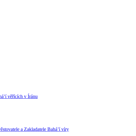
á’í věřících v Íránu
stovatele a Zakladatele Bahá’í víry