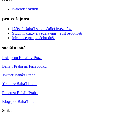
Kalendář aktivit
pro veřejnost
Dětská Bahá’í škola Zářící hvězdička
Studijní kurzy a vzdělávání – růst osobnosti
Meditace pro potěchu duše
sociální sítě
Instagram Bahá’í v Praze
Bahá’í Praha na Facebooku
Twitter Bahá’í Praha
Youtube Bahá’í Praha
Pinterest Bahá’í Praha
Blogspot Bahá’í Praha
Sdílet