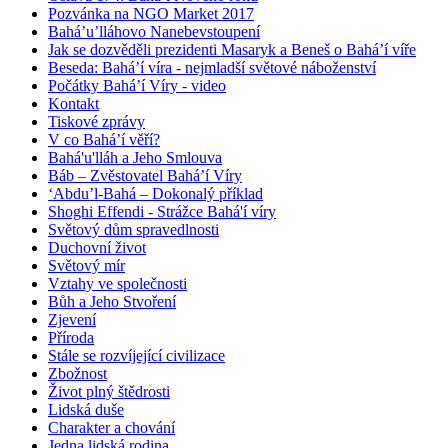
Pozvánka na NGO Market 2017
Bahá’u’lláhovo Nanebevstoupení
Jak se dozvěděli prezidenti Masaryk a Beneš o Bahá’í víře
Beseda: Bahá’í víra - nejmladší světové náboženství
Počátky Bahá’í Víry - video
Kontakt
Tiskové zprávy
V co Bahá’í věří?
Bahá'u'lláh a Jeho Smlouva
Báb – Zvěstovatel Bahá’í Víry
‘Abdu’l-Bahá – Dokonalý příklad
Shoghi Effendi - Strážce Bahá'í víry
Světový dům spravedlnosti
Duchovní život
Světový mír
Vztahy ve společnosti
Bůh a Jeho Stvoření
Zjevení
Příroda
Stále se rozvíjející civilizace
Zbožnost
Život plný štědrosti
Lidská duše
Charakter a chování
Jedna lidská rodina