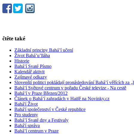
čtěte také
Základní principy Bahá’í učení
Život Bahá’u’lláha
Historie
Bahá’í Svaté Písmo
Kalendář aktivit
Zajímavé odkazy
Slovenští politici pokládají pronásledování Bahá’í věřících za „
Bahá’í Světové centrum v pořadu České televize - Na cestě
Bahá’í v Praze Březen/2012
Článek o Bahá’í zahradách v Haifě na Novinky.cz
Bahá'í Život
Bahá'í společenství v České republice
Pro studenty
Bahá’í Svaté dny a Festivaly
Bahá'í správa
Bahá’í centrum v Praze