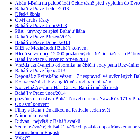
Abdu’l-Bahá na palubě lodi Celtic těsně před vyplutím do Evr
Bahá’í v Praze Leden/2013
Dětská škola
Čtyři druhy lásky
Bahá’í v Praze Únor/2013
Půst - úryvky ze spisů Bahá’u’lláha
Bahá’í v Praze Březen/2013
Bahá’í v Praze Duben/2013
Blíží se Mezinárodní Bahá’í konvent
Hledá se výrobce 12.000 pozlacených střešních tašek na Bábo
Bahá’í v Praze Červenec-Srpen/2013
Vražda uznávaného odborníka na čištění vody pana Rezváního
Bahá’í v Praze říjen/2013
Reportáž z Evinského vězení - 7 nespravedlivě uvězněných Bahá
Konverzační klub v angličtině s rodilým mluvčím
Kouzelné Ayyám-i-Há - Oslava Bahá’í dnů štědrosti
Bahá’í v Praze únor/2014
pozvánka na oslavu Bahá'í Nového roku - Naw-Rúz 171 v Praz
Oblastní konvent
Filmy s Bahá´í tématikou na festivalu Jeden svět
Národní konvent
Ridván - největší z Bahá‘í svátků
Sedm uvězněných Bahá’í věřících poslalo dopis íránskému pr
Information in English
Výlet??