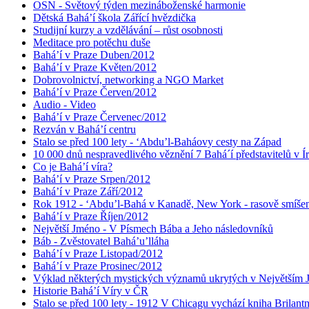
OSN - Světový týden mezináboženské harmonie
Dětská Bahá’í škola Zářící hvězdička
Studijní kurzy a vzdělávání – růst osobnosti
Meditace pro potěchu duše
Bahá’í v Praze Duben/2012
Bahá’í v Praze Květen/2012
Dobrovolnictví, networking a NGO Market
Bahá’í v Praze Červen/2012
Audio - Video
Bahá’í v Praze Červenec/2012
Rezván v Bahá’í centru
Stalo se před 100 lety - ‘Abdu’l-Baháovy cesty na Západ
10 000 dnů nespravedlivého věznění 7 Bahá´í představitelů v Í
Co je Bahá’í víra?
Bahá’í v Praze Srpen/2012
Bahá’í v Praze Září/2012
Rok 1912 - ‘Abdu’l-Bahá v Kanadě, New York - rasově smíšen
Bahá’í v Praze Říjen/2012
Největší Jméno - V Písmech Bába a Jeho následovníků
Báb - Zvěstovatel Bahá’u’lláha
Bahá’í v Praze Listopad/2012
Bahá’í v Praze Prosinec/2012
Výklad některých mystických významů ukrytých v Největším
Historie Bahá’í Víry v ČR
Stalo se před 100 lety - 1912 V Chicagu vychází kniha Brilant