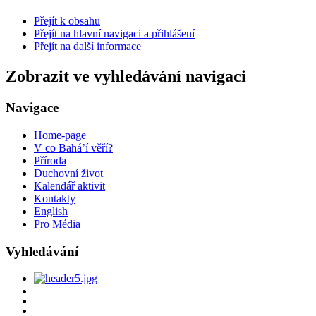
Přejít k obsahu
Přejít na hlavní navigaci a přihlášení
Přejít na další informace
Zobrazit ve vyhledávání navigaci
Navigace
Home-page
V co Bahá’í věří?
Příroda
Duchovní život
Kalendář aktivit
Kontakty
English
Pro Média
Vyhledávání