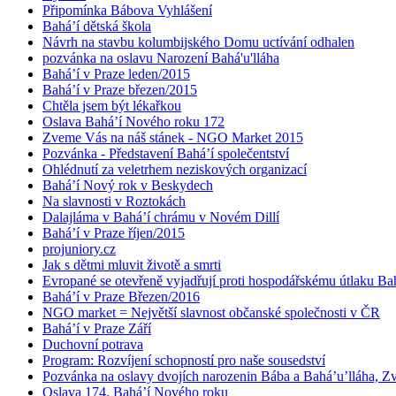
Připomínka Bábova Vyhlášení
Bahá’í dětská škola
Návrh na stavbu kolumbijského Domu uctívání odhalen
pozvánka na oslavu Narození Bahá'u'lláha
Bahá’í v Praze leden/2015
Bahá’í v Praze březen/2015
Chtěla jsem být lékařkou
Oslava Bahá’í Nového roku 172
Zveme Vás na náš stánek - NGO Market 2015
Pozvánka - Představení Bahá’í společentství
Ohlédnutí za veletrhem neziskových organizací
Bahá’í Nový rok v Beskydech
Na slavnosti v Roztokách
Dalajláma v Bahá’í chrámu v Novém Dillí
Bahá’í v Praze říjen/2015
projuniory.cz
Jak s dětmi mluvit životě a smrti
Evropané se otevřeně vyjadřují proti hospodářskému útlaku Bah
Bahá’í v Praze Březen/2016
NGO market = Největší slavnost občanské společnosti v ČR
Bahá’í v Praze Září
Duchovní potrava
Program: Rozvíjení schopností pro naše sousedství
Pozvánka na oslavy dvojích narozenin Bába a Bahá’u’lláha, Zvě
Oslava 174. Bahá’í Nového roku