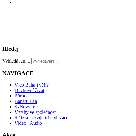
Hledej
Vyhledávání...
NAVIGACE
V co Bahá’í věří?
Duchovní život
Příroda
Bahá’u’lláh
Světový mír
Vztahy ve společnosti
Stále se rozvíjející civilizace
Video - Audio
Akce