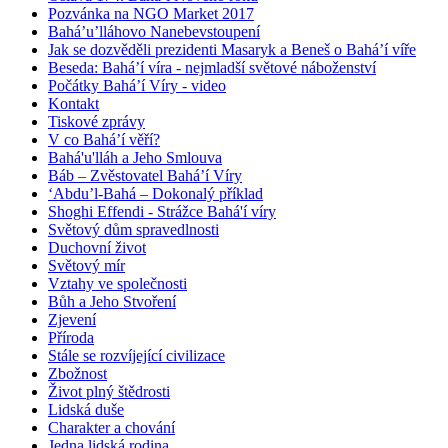
Pozvánka na NGO Market 2017
Bahá’u’lláhovo Nanebevstoupení
Jak se dozvěděli prezidenti Masaryk a Beneš o Bahá’í víře
Beseda: Bahá’í víra - nejmladší světové náboženství
Počátky Bahá’í Víry - video
Kontakt
Tiskové zprávy
V co Bahá’í věří?
Bahá'u'lláh a Jeho Smlouva
Báb – Zvěstovatel Bahá’í Víry
‘Abdu’l-Bahá – Dokonalý příklad
Shoghi Effendi - Strážce Bahá'í víry
Světový dům spravedlnosti
Duchovní život
Světový mír
Vztahy ve společnosti
Bůh a Jeho Stvoření
Zjevení
Příroda
Stále se rozvíjející civilizace
Zbožnost
Život plný štědrosti
Lidská duše
Charakter a chování
Jedna lidská rodina