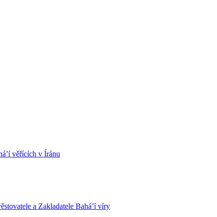
á’í věřících v Íránu
stovatele a Zakladatele Bahá’í víry