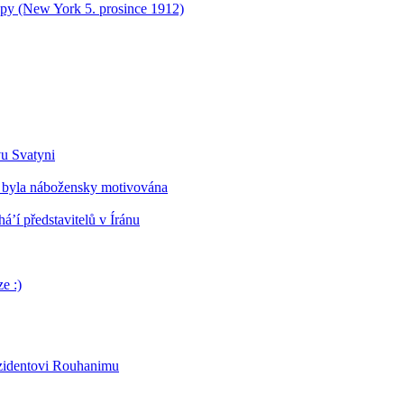
opy (New York 5. prosince 1912)
vu Svatyni
 byla nábožensky motivována
’í představitelů v Íránu
e :)
ezidentovi Rouhanimu