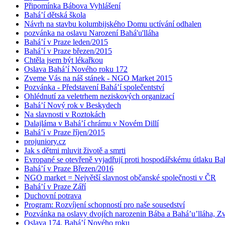
Připomínka Bábova Vyhlášení
Bahá’í dětská škola
Návrh na stavbu kolumbijského Domu uctívání odhalen
pozvánka na oslavu Narození Bahá'u'lláha
Bahá’í v Praze leden/2015
Bahá’í v Praze březen/2015
Chtěla jsem být lékařkou
Oslava Bahá’í Nového roku 172
Zveme Vás na náš stánek - NGO Market 2015
Pozvánka - Představení Bahá’í společentství
Ohlédnutí za veletrhem neziskových organizací
Bahá’í Nový rok v Beskydech
Na slavnosti v Roztokách
Dalajláma v Bahá’í chrámu v Novém Dillí
Bahá’í v Praze říjen/2015
projuniory.cz
Jak s dětmi mluvit životě a smrti
Evropané se otevřeně vyjadřují proti hospodářskému útlaku Bah
Bahá’í v Praze Březen/2016
NGO market = Největší slavnost občanské společnosti v ČR
Bahá’í v Praze Září
Duchovní potrava
Program: Rozvíjení schopností pro naše sousedství
Pozvánka na oslavy dvojích narozenin Bába a Bahá’u’lláha, Zvě
Oslava 174. Bahá’í Nového roku