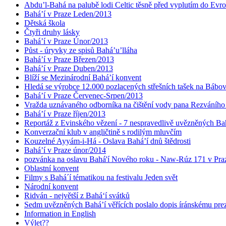
Abdu’l-Bahá na palubě lodi Celtic těsně před vyplutím do Evr
Bahá’í v Praze Leden/2013
Dětská škola
Čtyři druhy lásky
Bahá’í v Praze Únor/2013
Půst - úryvky ze spisů Bahá’u’lláha
Bahá’í v Praze Březen/2013
Bahá’í v Praze Duben/2013
Blíží se Mezinárodní Bahá’í konvent
Hledá se výrobce 12.000 pozlacených střešních tašek na Bábo
Bahá’í v Praze Červenec-Srpen/2013
Vražda uznávaného odborníka na čištění vody pana Rezváního
Bahá’í v Praze říjen/2013
Reportáž z Evinského vězení - 7 nespravedlivě uvězněných Bahá
Konverzační klub v angličtině s rodilým mluvčím
Kouzelné Ayyám-i-Há - Oslava Bahá’í dnů štědrosti
Bahá’í v Praze únor/2014
pozvánka na oslavu Bahá'í Nového roku - Naw-Rúz 171 v Praz
Oblastní konvent
Filmy s Bahá´í tématikou na festivalu Jeden svět
Národní konvent
Ridván - největší z Bahá‘í svátků
Sedm uvězněných Bahá’í věřících poslalo dopis íránskému pr
Information in English
Výlet??