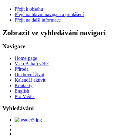
Přejít k obsahu
Přejít na hlavní navigaci a přihlášení
Přejít na další informace
Zobrazit ve vyhledávání navigaci
Navigace
Home-page
V co Bahá’í věří?
Příroda
Duchovní život
Kalendář aktivit
Kontakty
English
Pro Média
Vyhledávání