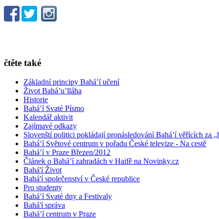
čtěte také
Základní principy Bahá’í učení
Život Bahá’u’lláha
Historie
Bahá’í Svaté Písmo
Kalendář aktivit
Zajímavé odkazy
Slovenští politici pokládají pronásledování Bahá’í věřících za „
Bahá’í Světové centrum v pořadu České televize - Na cestě
Bahá’í v Praze Březen/2012
Článek o Bahá’í zahradách v Haifě na Novinky.cz
Bahá'í Život
Bahá'í společenství v České republice
Pro studenty
Bahá’í Svaté dny a Festivaly
Bahá'í správa
Bahá’í centrum v Praze