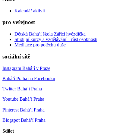
Kalendář aktivit
pro veřejnost
Dětská Bahá’í škola Zářící hvězdička
Studijní kurzy a vzdělávání – růst osobnosti
Meditace pro potěchu duše
sociální sítě
Instagram Bahá’í v Praze
Bahá’í Praha na Facebooku
Twitter Bahá’í Praha
Youtube Bahá’í Praha
Pinterest Bahá’í Praha
Blogspot Bahá’í Praha
Sdílet