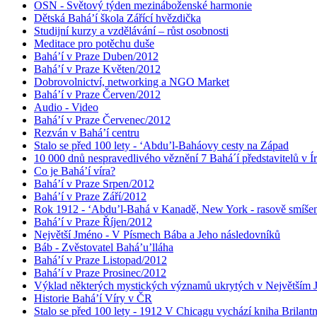
OSN - Světový týden mezináboženské harmonie
Dětská Bahá’í škola Zářící hvězdička
Studijní kurzy a vzdělávání – růst osobnosti
Meditace pro potěchu duše
Bahá’í v Praze Duben/2012
Bahá’í v Praze Květen/2012
Dobrovolnictví, networking a NGO Market
Bahá’í v Praze Červen/2012
Audio - Video
Bahá’í v Praze Červenec/2012
Rezván v Bahá’í centru
Stalo se před 100 lety - ‘Abdu’l-Baháovy cesty na Západ
10 000 dnů nespravedlivého věznění 7 Bahá´í představitelů v Í
Co je Bahá’í víra?
Bahá’í v Praze Srpen/2012
Bahá’í v Praze Září/2012
Rok 1912 - ‘Abdu’l-Bahá v Kanadě, New York - rasově smíšen
Bahá’í v Praze Říjen/2012
Největší Jméno - V Písmech Bába a Jeho následovníků
Báb - Zvěstovatel Bahá’u’lláha
Bahá’í v Praze Listopad/2012
Bahá’í v Praze Prosinec/2012
Výklad některých mystických významů ukrytých v Největším
Historie Bahá’í Víry v ČR
Stalo se před 100 lety - 1912 V Chicagu vychází kniha Brilant