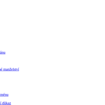
ránu
é manželství
 Jménu
ní důkaz