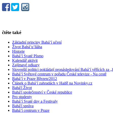
čtěte také
Základní principy Bahá’í učení
Život Bahá’u’lláha
Historie
Bahá’í Svaté Písmo
Kalendář aktivit
Zajímavé odkazy
Slovenští politici pokládají pronásledování Bahá’í věřících za „
Bahá’í Světové centrum v pořadu České televize - Na cestě
Bahá’í v Praze Březen/2012
Článek o Bahá’í zahradách v Haifě na Novinky.cz
Bahá'í Život
Bahá'í společenství v České republice
Pro studenty
Bahá’í Svaté dny a Festivaly
Bahá'í správa
Bahá’í centrum v Praze