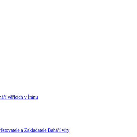
á’í věřících v Íránu
stovatele a Zakladatele Bahá’í víry