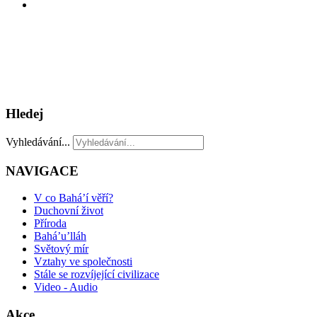
Hledej
Vyhledávání...
NAVIGACE
V co Bahá’í věří?
Duchovní život
Příroda
Bahá’u’lláh
Světový mír
Vztahy ve společnosti
Stále se rozvíjející civilizace
Video - Audio
Akce