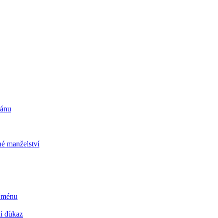
ránu
é manželství
 Jménu
ní důkaz