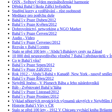
OSN - Světový týden mezináboženské harmonie
Dětská Bahá’í škola Zářící hvězdička
Studijní kurzy a vzdělávání – růst osobnosti
Meditace pro potěchu duše
Bahá’í v Praze Duben/2012
Bahá’í v Praze Květen/2012
Dobrovolnictví, networking a NGO Market
Bahá’í v Praze Červen/2012
Audio - Video
Bahá’í v Praze Červenec/2012
Rezván v Bahá’í centru
Stalo se před 100 lety - ‘Abdu’l-Baháovy cesty na Západ
10 000 dnů nespravedlivého věznění 7 Bahá´í představitelů v Í
Co je Bahá’í víra?
Bahá’í v Praze Srpen/2012
Bahá’í v Praze Září/2012
Rok 1912 - ‘Abdu’l-Bahá v Kanadě, New York - rasově smíšen
Bahá’í v Praze Říjen/2012
Největší Jméno - V Písmech Bába a Jeho následovníků
Báb - Zvěstovatel Bahá’u’lláha
Bahá’í v Praze Listopad/2012
Bahá’í v Praze Prosinec/2012
Výklad některých mystických významů ukrytých v Největším
Historie Bahá’í Víry v ČR
Stalo se před 100 lety - 1912 V Chicagu vychází kniha Brilant