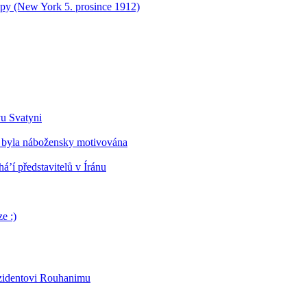
opy (New York 5. prosince 1912)
vu Svatyni
 byla nábožensky motivována
’í představitelů v Íránu
e :)
ezidentovi Rouhanimu