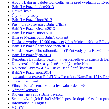
Abdu’l-Bahá na palubě lodi Celtic těsně před vyplutím do Evr
Bahá’í v Praze Leden/2013
Dětská škola
Čtyři druhy lásky
Bahá’í v Praze Únor/2013
Půst - úryvky ze spisů Bahá’u’lláha
Bahá’í v Praze Březen/2013
Bahá’í v Praze Duben/2013
Blíží se Mezinárodní Bahá’í konvent
Hledá se výrobce 12.000 pozlacených střešních tašek na Bábo
Bahá’í v Praze Červenec-Srpen/2013
Vražda uznávaného odborníka na čištění vody pana Rezváního
Bahá’í v Praze říjen/2013
Reportáž z Evinského vězení - 7 nespravedlivě uvězněných Bahá
Konverzační klub v angličtině s rodilým mluvčím
Kouzelné Ayyám-i-Há - Oslava Bahá’í dnů štědrosti
Bahá’í v Praze únor/2014
pozvánka na oslavu Bahá'í Nového roku - Naw-Rúz 171 v Praz
Oblastní konvent
Filmy s Bahá´í tématikou na festivalu Jeden svět
Národní konvent
Ridván - největší z Bahá‘í svátků
Sedm uvězněných Bahá’í věřících poslalo dopis íránskému pr
Information in English
Výlet??