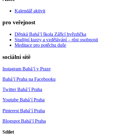
Kalendář aktivit
pro veřejnost
Dětská Bahá’í škola Zářící hvězdička
Studijní kurzy a vzdělávání – růst osobnosti
Meditace pro potěchu duše
sociální sítě
Instagram Bahá’í v Praze
Bahá’í Praha na Facebooku
Twitter Bahá’í Praha
Youtube Bahá’í Praha
Pinterest Bahá’í Praha
Blogspot Bahá’í Praha
Sdílet