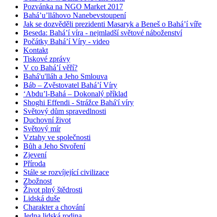
Pozvánka na NGO Market 2017
Bahá’u’lláhovo Nanebevstoupení
Jak se dozvěděli prezidenti Masaryk a Beneš o Bahá’í víře
Beseda: Bahá’í víra - nejmladší světové náboženství
Počátky Bahá’í Víry - video
Kontakt
Tiskové zprávy
V co Bahá’í věří?
Bahá'u'lláh a Jeho Smlouva
Báb – Zvěstovatel Bahá’í Víry
‘Abdu’l-Bahá – Dokonalý příklad
Shoghi Effendi - Strážce Bahá'í víry
Světový dům spravedlnosti
Duchovní život
Světový mír
Vztahy ve společnosti
Bůh a Jeho Stvoření
Zjevení
Příroda
Stále se rozvíjející civilizace
Zbožnost
Život plný štědrosti
Lidská duše
Charakter a chování
Jedna lidská rodina