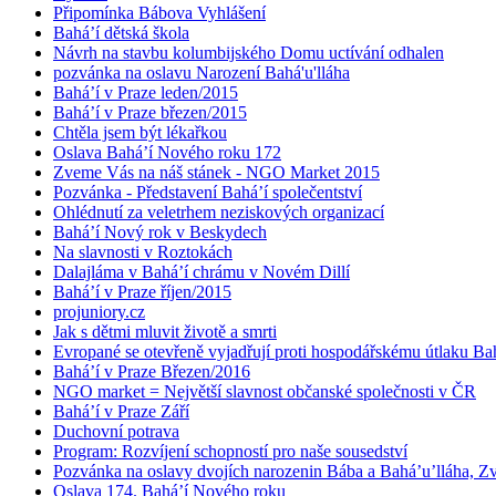
Připomínka Bábova Vyhlášení
Bahá’í dětská škola
Návrh na stavbu kolumbijského Domu uctívání odhalen
pozvánka na oslavu Narození Bahá'u'lláha
Bahá’í v Praze leden/2015
Bahá’í v Praze březen/2015
Chtěla jsem být lékařkou
Oslava Bahá’í Nového roku 172
Zveme Vás na náš stánek - NGO Market 2015
Pozvánka - Představení Bahá’í společentství
Ohlédnutí za veletrhem neziskových organizací
Bahá’í Nový rok v Beskydech
Na slavnosti v Roztokách
Dalajláma v Bahá’í chrámu v Novém Dillí
Bahá’í v Praze říjen/2015
projuniory.cz
Jak s dětmi mluvit životě a smrti
Evropané se otevřeně vyjadřují proti hospodářskému útlaku Bah
Bahá’í v Praze Březen/2016
NGO market = Největší slavnost občanské společnosti v ČR
Bahá’í v Praze Září
Duchovní potrava
Program: Rozvíjení schopností pro naše sousedství
Pozvánka na oslavy dvojích narozenin Bába a Bahá’u’lláha, Zvě
Oslava 174. Bahá’í Nového roku