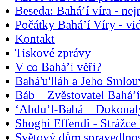
Beseda: Bahá’í víra - ne
Počátky Bahá’í Víry - vi
Kontakt
Tiskové zprávy
V co Bahá’í věří?
Bahá'u'lláh a Jeho Smlou
Báb – Zvěstovatel Bahá’í
‘Abdu’l-Bahá – Dokonalý
Shoghi Effendi - Strážce 
Světový dům spravedlnos