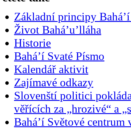
Základní principy Bahá’í
Život Bahá’u’lláha
Historie
Bahá’í Svaté Písmo
Kalendář aktivit
Zajímavé odkazy
Slovenští politici poklád
věřících za „hrozivé“ a „
Bahá’í Světové centrum v