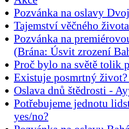
Pozvánka na oslavy Dvoj
Tajemství věčného života
Pozvánka na premiérovou
(Brána: Úsvit zrození Ba
Proč bylo na světě tolik 
Existuje posmrtný život? :
Oslava dnů štědrosti - A
Potřebujeme jednotu lid
yes/no?