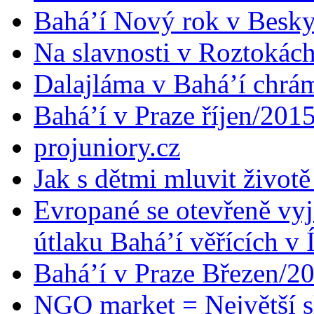
Bahá’í Nový rok v Besk
Na slavnosti v Roztokác
Dalajláma v Bahá’í chrá
Bahá’í v Praze říjen/201
projuniory.cz
Jak s dětmi mluvit životě
Evropané se otevřeně vyj
útlaku Bahá’í věřících v 
Bahá’í v Praze Březen/2
NGO market = Největší s