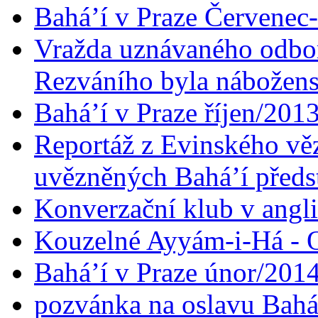
Bahá’í v Praze Červenec
Vražda uznávaného odbor
Rezváního byla nábožen
Bahá’í v Praze říjen/201
Reportáž z Evinského věz
uvězněných Bahá’í předst
Konverzační klub v angl
Kouzelné Ayyám-i-Há - O
Bahá’í v Praze únor/201
pozvánka na oslavu Bahá