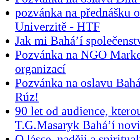
pozvánka na přednášku o
Univerzitě - HTF
Jak mi Bahá’í společenst
Pozvánka na NGO Market
organizací
Pozvánka na oslavu Bah
Rúz!
90 let od audience, ktero
T.G.Masaryk Bahá’í novi
O lásce, naději a spiritua