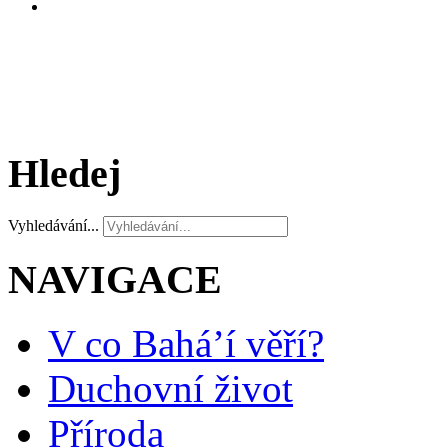
Hledej
Vyhledávání...
NAVIGACE
V co Bahá’í věří?
Duchovní život
Příroda