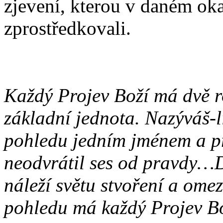
zjevení, kterou v daném oka
zprostředkovali.
Každý Projev Boží má dvě ro
základní jednota. Nazýváš-li
pohledu jedním jménem a při
neodvrátil ses od pravdy…Dr
náleží světu stvoření a ome
pohledu má každý Projev Bo