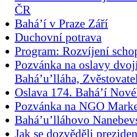
ČR
Bahá’í v Praze Září
Duchovní potrava
Program: Rozvíjení schop
Pozvánka na oslavy dvoj
Bahá’u’lláha, Zvěstovatel
Oslava 174. Bahá’í Nové
Pozvánka na NGO Marke
Bahá’u’lláhovo Nanebev
Jak se dozvěděli prezide