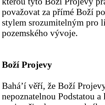
kterou tyto Boží Projevy pra
považovat za přímé Boží po
stylem srozumitelným pro li
pozemského vývoje.
Boží Projevy
Bahá’í věří, že Boží Projev
nepoznatelnou Podstatou a 