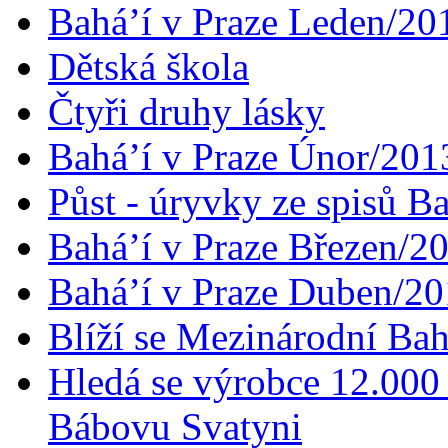
Bahá’í v Praze Leden/20
Dětská škola
Čtyři druhy lásky
Bahá’í v Praze Únor/201
Půst - úryvky ze spisů B
Bahá’í v Praze Březen/2
Bahá’í v Praze Duben/2
Blíží se Mezinárodní Bah
Hledá se výrobce 12.000 
Bábovu Svatyni