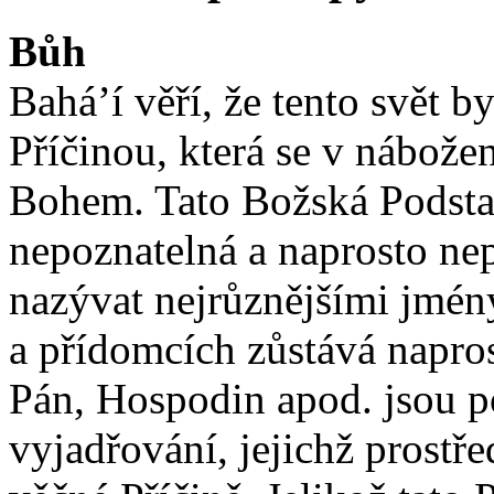
Bůh
Bahá’í věří, že tento svět 
Příčinou, která se v nábože
Bohem. Tato Božská Podstat
nepoznatelná a naprosto ne
nazývat nejrůznějšími jmény
a přídomcích zůstává napro
Pán, Hospodin apod. jsou 
vyjadřování, jejichž prost