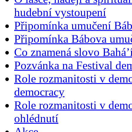
hudební vystoupení
Připomínka umučení Bába
Připomínka Bábova umuče
Co znamená slovo Bahá’í 
Pozvánka na Festival de
Role rozmanitosti v demok
democracy
Role rozmanitosti v demo
ohlédnutí
Akce