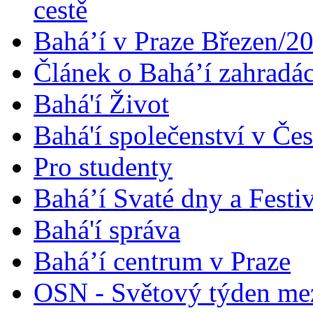
cestě
Bahá’í v Praze Březen/2
Článek o Bahá’í zahradá
Bahá'í Život
Bahá'í společenství v Če
Pro studenty
Bahá’í Svaté dny a Festi
Bahá'í správa
Bahá’í centrum v Praze
OSN - Světový týden me