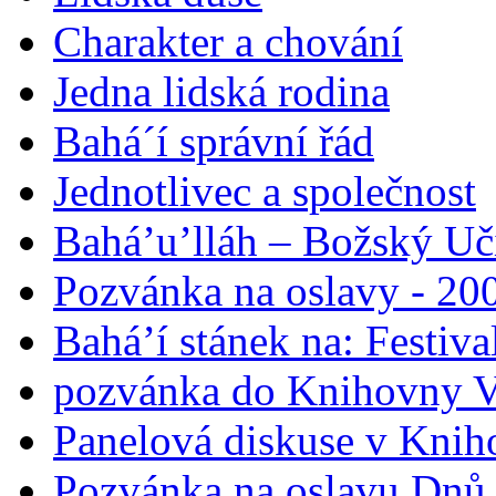
Charakter a chování
Jedna lidská rodina
Bahá´í správní řád
Jednotlivec a společnost
Bahá’u’lláh – Božský Uči
Pozvánka na oslavy - 200
Bahá’í stánek na: Festiv
pozvánka do Knihovny V
Panelová diskuse v Knih
Pozvánka na oslavu Dnů 