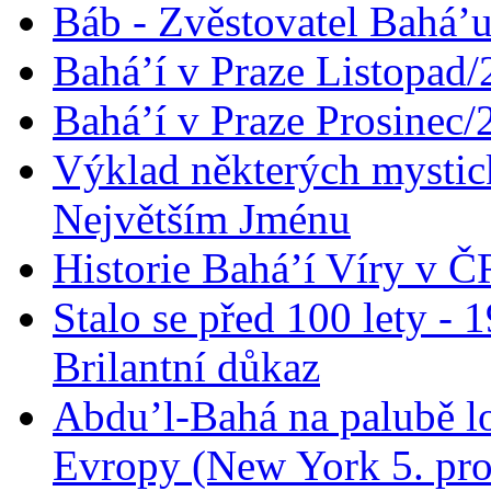
Báb - Zvěstovatel Bahá’u
Bahá’í v Praze Listopad
Bahá’í v Praze Prosinec/
Výklad některých mysti
Největším Jménu
Historie Bahá’í Víry v Č
Stalo se před 100 lety -
Brilantní důkaz
Abdu’l-Bahá na palubě lo
Evropy (New York 5. pro