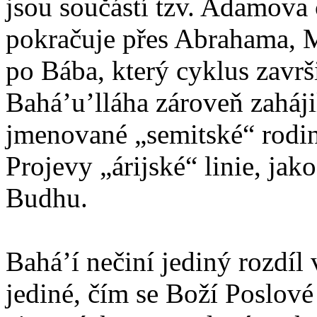
jsou součástí tzv. Adamova
pokračuje přes Abrahama, 
po Bába, který cyklus zavr
Bahá’u’lláha zároveň zaháji
jmenované „semitské“ rodin
Projevy „árijské“ linie, jak
Budhu.
Bahá’í nečiní jediný rozdíl 
jediné, čím se Boží Poslové 