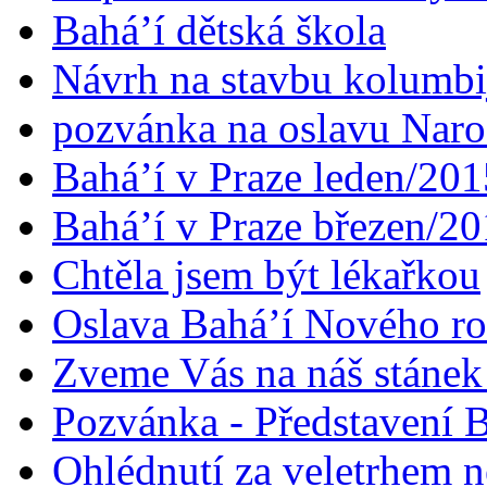
Bahá’í dětská škola
Návrh na stavbu kolumbi
pozvánka na oslavu Naroz
Bahá’í v Praze leden/201
Bahá’í v Praze březen/2
Chtěla jsem být lékařkou
Oslava Bahá’í Nového r
Zveme Vás na náš stáne
Pozvánka - Představení B
Ohlédnutí za veletrhem n