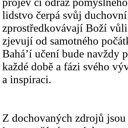
projev či odraz pomyslného
lidstvo čerpá svůj duchovní
zprostředkovávají Boží vůl
zjevují od samotného počátk
Bahá’í učení bude navždy p
každé době a fázi svého vý
a inspiraci.
Z dochovaných zdrojů jsou