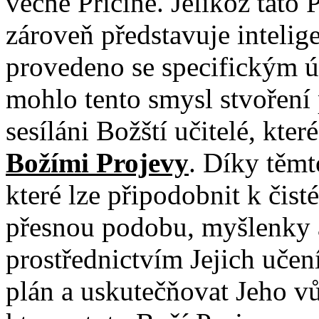
věčné Příčině. Jelikož tato 
zároveň představuje intelige
provedeno se specifickým 
mohlo tento smysl stvoření
sesíláni Božští učitelé, kte
Božími Projevy
. Díky těm
které lze připodobnit k čis
přesnou podobu, myšlenky a
prostřednictvím Jejich učen
plán a uskutečňovat Jeho v