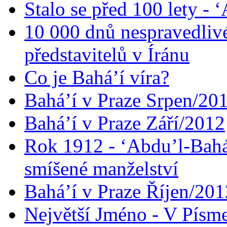
Stalo se před 100 lety -
10 000 dnů nespravedliv
představitelů v Íránu
Co je Bahá’í víra?
Bahá’í v Praze Srpen/20
Bahá’í v Praze Září/2012
Rok 1912 - ‘Abdu’l-Bahá
smíšené manželství
Bahá’í v Praze Říjen/201
Největší Jméno - V Písm