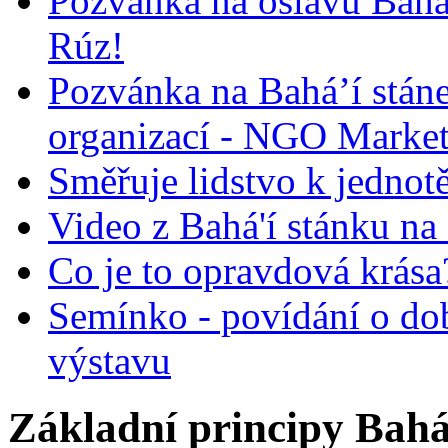
Pozvánka na oslavu Bah
Rúz!
Pozvánka na Bahá’í stán
organizací - NGO Marke
Směřuje lidstvo k jednot
Video z Bahá'í stánku na
Co je to opravdová krása?
Semínko - povídání o do
výstavu
Základní principy Bahá