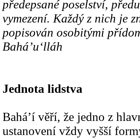
předepsané poselství, předu
vymezení. Každý z nich je 
popisován osobitými přído
Bahá’u‘lláh
Jednota lidstva
Bahá’í věří, že jedno z hla
ustanovení vždy vyšší formy