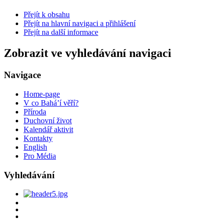
Přejít k obsahu
Přejít na hlavní navigaci a přihlášení
Přejít na další informace
Zobrazit ve vyhledávání navigaci
Navigace
Home-page
V co Bahá’í věří?
Příroda
Duchovní život
Kalendář aktivit
Kontakty
English
Pro Média
Vyhledávání