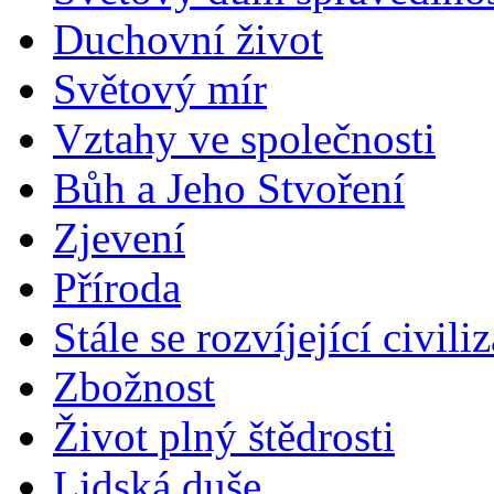
Duchovní život
Světový mír
Vztahy ve společnosti
Bůh a Jeho Stvoření
Zjevení
Příroda
Stále se rozvíjející civili
Zbožnost
Život plný štědrosti
Lidská duše