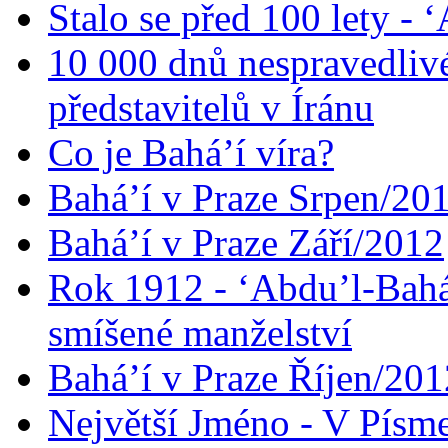
Stalo se před 100 lety -
10 000 dnů nespravedliv
představitelů v Íránu
Co je Bahá’í víra?
Bahá’í v Praze Srpen/20
Bahá’í v Praze Září/2012
Rok 1912 - ‘Abdu’l-Bahá
smíšené manželství
Bahá’í v Praze Říjen/201
Největší Jméno - V Písm