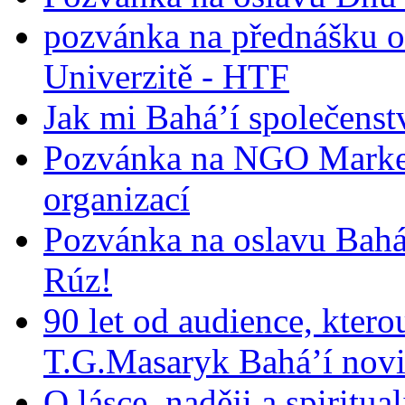
pozvánka na přednášku o
Univerzitě - HTF
Jak mi Bahá’í společenst
Pozvánka na NGO Market
organizací
Pozvánka na oslavu Bah
Rúz!
90 let od audience, ktero
T.G.Masaryk Bahá’í novi
O lásce, naději a spiritua