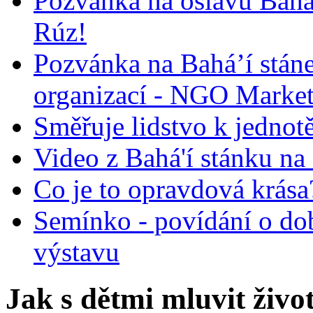
Pozvánka na oslavu Bah
Rúz!
Pozvánka na Bahá’í stán
organizací - NGO Marke
Směřuje lidstvo k jednot
Video z Bahá'í stánku na
Co je to opravdová krása?
Semínko - povídání o do
výstavu
Jak s dětmi mluvit život