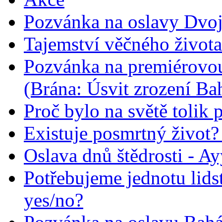
Pozvánka na oslavy Dvoj
Tajemství věčného života
Pozvánka na premiérovou
(Brána: Úsvit zrození Ba
Proč bylo na světě tolik 
Existuje posmrtný život? :
Oslava dnů štědrosti - A
Potřebujeme jednotu lid
yes/no?