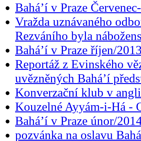
Bahá’í v Praze Červenec
Vražda uznávaného odbor
Rezváního byla nábožen
Bahá’í v Praze říjen/201
Reportáž z Evinského věz
uvězněných Bahá’í předst
Konverzační klub v angl
Kouzelné Ayyám-i-Há - O
Bahá’í v Praze únor/201
pozvánka na oslavu Bahá