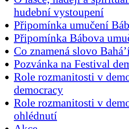
hudební vystoupení
Připomínka umučení Bába
Připomínka Bábova umuče
Co znamená slovo Bahá’í 
Pozvánka na Festival de
Role rozmanitosti v demok
democracy
Role rozmanitosti v demo
ohlédnutí
Akce