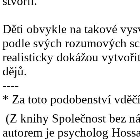
stvořil.“
Děti obvykle na takové vysv
podle svých rozumových sch
realisticky dokážou vytvoři
dějů.
----
* Za toto podobenství vdě
(Z knihy Společnost bez ná
autorem je psycholog Hoss