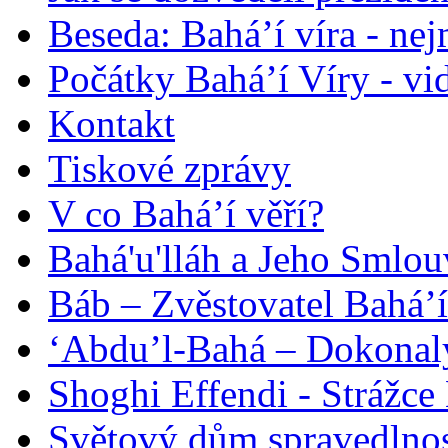
Beseda: Bahá’í víra - ne
Počátky Bahá’í Víry - vi
Kontakt
Tiskové zprávy
V co Bahá’í věří?
Bahá'u'lláh a Jeho Smlou
Báb – Zvěstovatel Bahá’í
‘Abdu’l-Bahá – Dokonalý
Shoghi Effendi - Strážce 
Světový dům spravedlnos