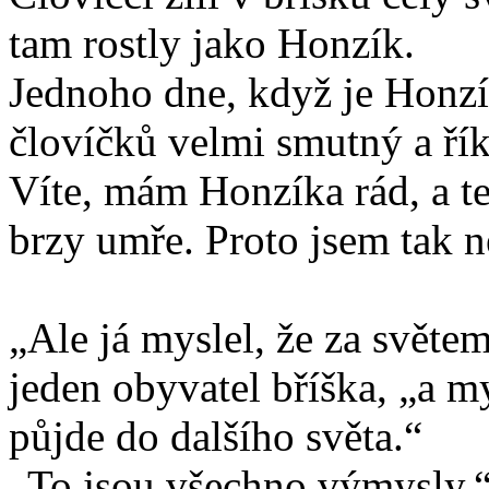
tam rostly jako Honzík.
Jednoho dne, když je Honzík
človíčků velmi smutný a ří
Víte, mám Honzíka rád, a t
brzy umře. Proto jsem tak n
„Ale já myslel, že za světem 
jeden obyvatel bříška, „a m
půjde do dalšího světa.“
„To jsou všechno výmysly,“ 