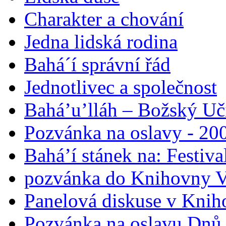
Charakter a chování
Jedna lidská rodina
Bahá´í správní řád
Jednotlivec a společnost
Bahá’u’lláh – Božský Uči
Pozvánka na oslavy - 200
Bahá’í stánek na: Festiv
pozvánka do Knihovny V
Panelová diskuse v Knih
Pozvánka na oslavu Dnů 