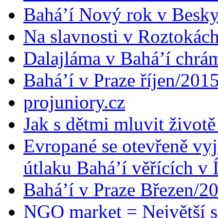
Bahá’í Nový rok v Besk
Na slavnosti v Roztokác
Dalajláma v Bahá’í chrá
Bahá’í v Praze říjen/201
projuniory.cz
Jak s dětmi mluvit životě
Evropané se otevřeně vyj
útlaku Bahá’í věřících v 
Bahá’í v Praze Březen/2
NGO market = Největší s