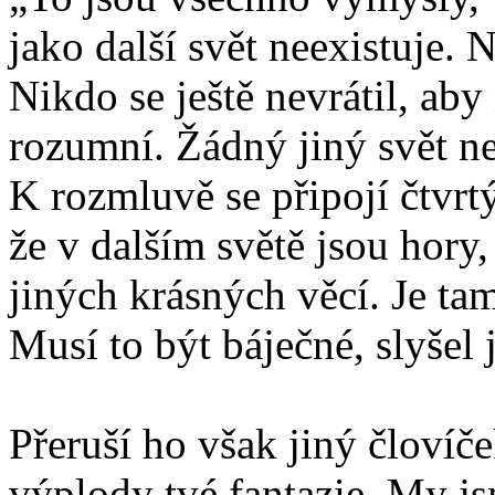
jako další svět neexistuje.
Nikdo se ještě nevrátil, a
rozumní. Žádný jiný svět ne
K rozmluvě se připojí čtvrtý
že v dalším světě jsou hory
jiných krásných věcí. Je tam
Musí to být báječné, slyše
Přeruší ho však jiný človíč
výplody tvé fantazie. My js