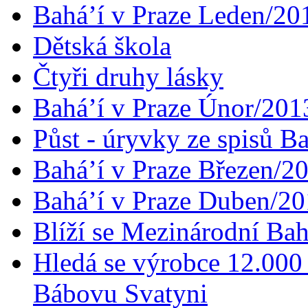
Bahá’í v Praze Leden/20
Dětská škola
Čtyři druhy lásky
Bahá’í v Praze Únor/201
Půst - úryvky ze spisů B
Bahá’í v Praze Březen/2
Bahá’í v Praze Duben/2
Blíží se Mezinárodní Bah
Hledá se výrobce 12.000 
Bábovu Svatyni