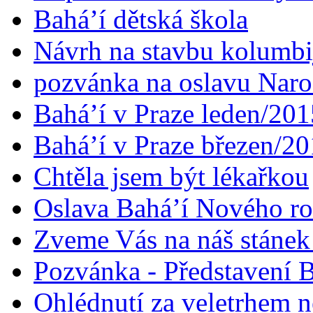
Bahá’í dětská škola
Návrh na stavbu kolumbi
pozvánka na oslavu Naroz
Bahá’í v Praze leden/201
Bahá’í v Praze březen/2
Chtěla jsem být lékařkou
Oslava Bahá’í Nového r
Zveme Vás na náš stáne
Pozvánka - Představení B
Ohlédnutí za veletrhem n