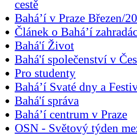
cestě
Bahá’í v Praze Březen/2
Článek o Bahá’í zahradá
Bahá'í Život
Bahá'í společenství v Če
Pro studenty
Bahá’í Svaté dny a Festi
Bahá'í správa
Bahá’í centrum v Praze
OSN - Světový týden me