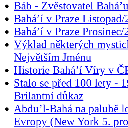
Báb - Zvěstovatel Bahá’u
Bahá’í v Praze Listopad
Bahá’í v Praze Prosinec/
Výklad některých mysti
Největším Jménu
Historie Bahá’í Víry v Č
Stalo se před 100 lety -
Brilantní důkaz
Abdu’l-Bahá na palubě lo
Evropy (New York 5. pro