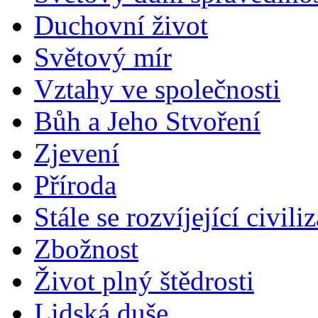
Duchovní život
Světový mír
Vztahy ve společnosti
Bůh a Jeho Stvoření
Zjevení
Příroda
Stále se rozvíjející civili
Zbožnost
Život plný štědrosti
Lidská duše