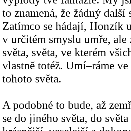
to znamená, že žádný další 
Zatímco se hádají, Honzík 
v určitém smyslu umře, ale 
světa, světa, ve kterém všic
vlastně totéž. Umí–ráme ve 
tohoto světa.
A podobné to bude, až zemř
se do jiného světa, do svě