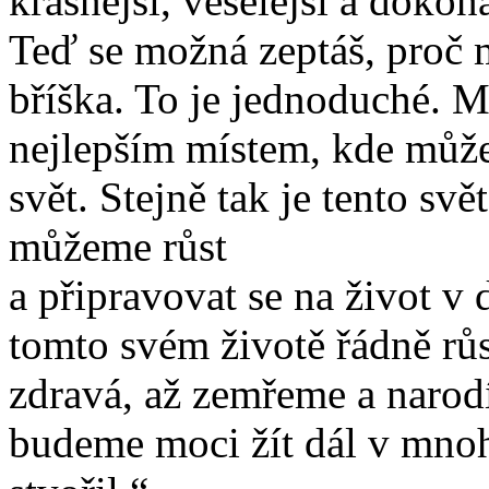
krásnější, veselejší a dokona
Teď se možná zeptáš, proč m
bříška. To je jednoduché. M
nejlepším místem, kde můžem
svět. Stejně tak je tento sv
můžeme růst
a připravovat se na život v 
tomto svém životě řádně růs
zdravá, až zemřeme a narodí
budeme moci žít dál v mnoha