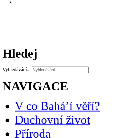
Hledej
Vyhledávání...
NAVIGACE
V co Bahá’í věří?
Duchovní život
Příroda