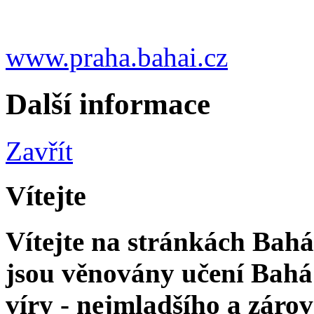
www.praha.bahai.cz
Další informace
Zavřít
Vítejte
Vítejte na stránkách Bahá'
jsou věnovány učení Bahá'
víry - nejmladšího a zár