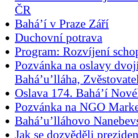
ČR
Bahá’í v Praze Září
Duchovní potrava
Program: Rozvíjení schop
Pozvánka na oslavy dvoj
Bahá’u’lláha, Zvěstovatel
Oslava 174. Bahá’í Nové
Pozvánka na NGO Marke
Bahá’u’lláhovo Nanebev
Jak se dozvěděli prezide