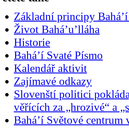
Základní principy Bahá’í
Život Bahá’u’lláha
Historie
Bahá’í Svaté Písmo
Kalendář aktivit
Zajímavé odkazy
Slovenští politici poklád
věřících za „hrozivé“ a „
Bahá’í Světové centrum v