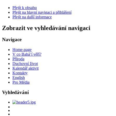
Přejít k obsahu
Přejít na hlavní navigaci a přihlášení
Přejít na další informace
Zobrazit ve vyhledávání navigaci
Navigace
Home-page
V co Bahá’í věří?
Příroda
Duchovní život
Kalendář aktivit
Kontakty
English
Pro Média
Vyhledávání