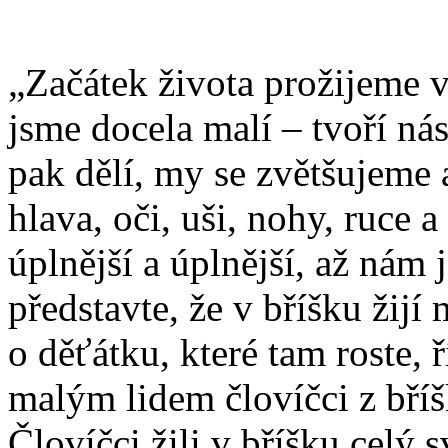
„Začátek života prožijeme 
jsme docela malí – tvoří ná
pak dělí, my se zvětšujeme a
hlava, oči, uši, nohy, ruce a
úplnější a úplnější, až nám
představte, že v bříšku žijí m
o děťátku, které tam roste,
malým lidem človíčci z bříš
Človíčci žili v bříšku celý sv