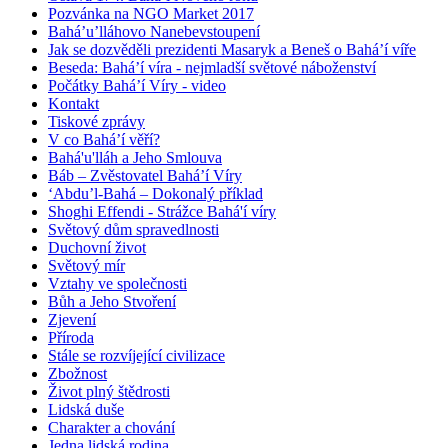
Pozvánka na NGO Market 2017
Bahá’u’lláhovo Nanebevstoupení
Jak se dozvěděli prezidenti Masaryk a Beneš o Bahá’í víře
Beseda: Bahá’í víra - nejmladší světové náboženství
Počátky Bahá’í Víry - video
Kontakt
Tiskové zprávy
V co Bahá’í věří?
Bahá'u'lláh a Jeho Smlouva
Báb – Zvěstovatel Bahá’í Víry
‘Abdu’l-Bahá – Dokonalý příklad
Shoghi Effendi - Strážce Bahá'í víry
Světový dům spravedlnosti
Duchovní život
Světový mír
Vztahy ve společnosti
Bůh a Jeho Stvoření
Zjevení
Příroda
Stále se rozvíjející civilizace
Zbožnost
Život plný štědrosti
Lidská duše
Charakter a chování
Jedna lidská rodina