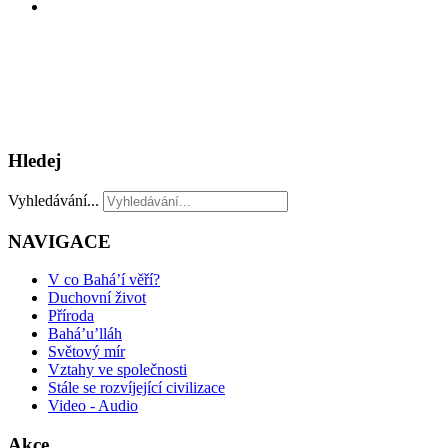
Hledej
Vyhledávání...
NAVIGACE
V co Bahá’í věří?
Duchovní život
Příroda
Bahá’u’lláh
Světový mír
Vztahy ve společnosti
Stále se rozvíjející civilizace
Video - Audio
Akce