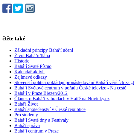
čtěte také
Základní principy Bahá’í učení
Život Bahá’u’lláha
Historie
Bahá’í Svaté Písmo
Kalendář aktivit
Zajímavé odkazy
Slovenští politici pokládají pronásledování Bahá’í věřících za „
Bahá’í Světové centrum v pořadu České televize - Na cestě
Bahá’í v Praze Březen/2012
Článek o Bahá’í zahradách v Haifě na Novinky.cz
Bahá'í Život
Bahá'í společenství v České republice
Pro studenty
Bahá’í Svaté dny a Festivaly
Bahá'í správa
Bahá’í centrum v Praze