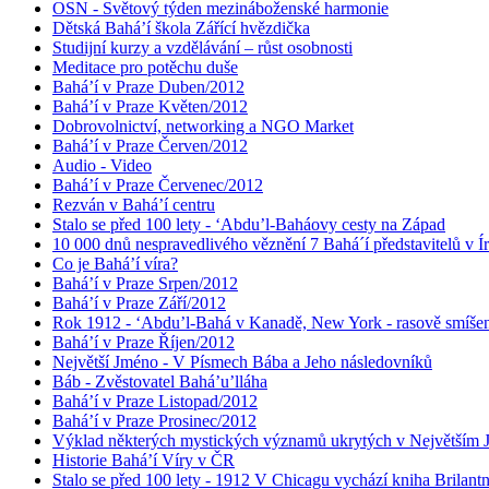
OSN - Světový týden mezináboženské harmonie
Dětská Bahá’í škola Zářící hvězdička
Studijní kurzy a vzdělávání – růst osobnosti
Meditace pro potěchu duše
Bahá’í v Praze Duben/2012
Bahá’í v Praze Květen/2012
Dobrovolnictví, networking a NGO Market
Bahá’í v Praze Červen/2012
Audio - Video
Bahá’í v Praze Červenec/2012
Rezván v Bahá’í centru
Stalo se před 100 lety - ‘Abdu’l-Baháovy cesty na Západ
10 000 dnů nespravedlivého věznění 7 Bahá´í představitelů v Í
Co je Bahá’í víra?
Bahá’í v Praze Srpen/2012
Bahá’í v Praze Září/2012
Rok 1912 - ‘Abdu’l-Bahá v Kanadě, New York - rasově smíšen
Bahá’í v Praze Říjen/2012
Největší Jméno - V Písmech Bába a Jeho následovníků
Báb - Zvěstovatel Bahá’u’lláha
Bahá’í v Praze Listopad/2012
Bahá’í v Praze Prosinec/2012
Výklad některých mystických významů ukrytých v Největším
Historie Bahá’í Víry v ČR
Stalo se před 100 lety - 1912 V Chicagu vychází kniha Brilant