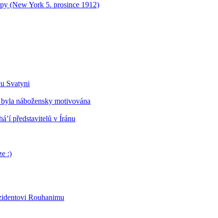
opy (New York 5. prosince 1912)
vu Svatyni
 byla nábožensky motivována
’í představitelů v Íránu
e :)
ezidentovi Rouhanimu