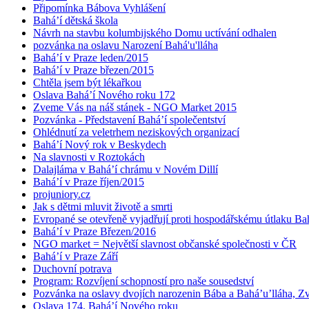
Připomínka Bábova Vyhlášení
Bahá’í dětská škola
Návrh na stavbu kolumbijského Domu uctívání odhalen
pozvánka na oslavu Narození Bahá'u'lláha
Bahá’í v Praze leden/2015
Bahá’í v Praze březen/2015
Chtěla jsem být lékařkou
Oslava Bahá’í Nového roku 172
Zveme Vás na náš stánek - NGO Market 2015
Pozvánka - Představení Bahá’í společentství
Ohlédnutí za veletrhem neziskových organizací
Bahá’í Nový rok v Beskydech
Na slavnosti v Roztokách
Dalajláma v Bahá’í chrámu v Novém Dillí
Bahá’í v Praze říjen/2015
projuniory.cz
Jak s dětmi mluvit životě a smrti
Evropané se otevřeně vyjadřují proti hospodářskému útlaku Bah
Bahá’í v Praze Březen/2016
NGO market = Největší slavnost občanské společnosti v ČR
Bahá’í v Praze Září
Duchovní potrava
Program: Rozvíjení schopností pro naše sousedství
Pozvánka na oslavy dvojích narozenin Bába a Bahá’u’lláha, Zvě
Oslava 174. Bahá’í Nového roku