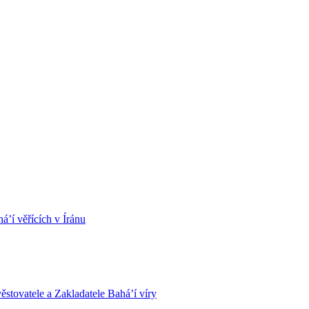
á’í věřících v Íránu
stovatele a Zakladatele Bahá’í víry