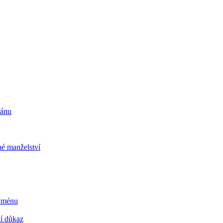
ránu
é manželství
 Jménu
ní důkaz