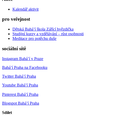
Kalendář aktivit
pro veřejnost
Dětská Bahá’í škola Zářící hvězdička
Studijní kurzy a vzdělávání – růst osobnosti
Meditace pro potěchu duše
sociální sítě
Instagram Bahá’í v Praze
Bahá’í Praha na Facebooku
Twitter Bahá’í Praha
Youtube Bahá’í Praha
Pinterest Bahá’í Praha
Blogspot Bahá’í Praha
Sdílet