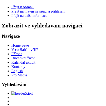
Přejít k obsahu
Přejít na hlavní navigaci a přihlášení
Přejít na další informace
Zobrazit ve vyhledávání navigaci
Navigace
Home-page
V co Bahá’í věří?
Příroda
Duchovní život
Kalendář aktivit
Kontakty
English
Pro Média
Vyhledávání