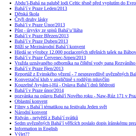
Abdu’l-Bahá na palubě lodi Celtic těsně před vyplutím do Evr
Bahá’í v Praze Leden/2013
Dětská škola
Čtyři druhy lásky
Bahá’í v Praze Únor/2013
Půst - úryvky ze spisů Bahá’u’lláha
Bahá’í v Praze Březen/2013
Bahá’í v Praze Duben/2013
Blíží se Mezinárodní Bahá’í konvent
Hledá se výrobce 12.000 pozlacených střešních tašek na Bábo
Bahá’í v Praze Červenec-Srpen/2013
Vražda uznávaného odborníka na čištění vody pana Rezváního
Bahá’í v Praze říjen/2013
Reportáž z Evinského vězení - 7 nespravedlivě uvězněných Bahá
Konverzační klub v angličtině s rodilým mluvčím
Kouzelné Ayyám-i-Há - Oslava Bahá’í dnů štědrosti
Bahá’í v Praze únor/2014
pozvánka na oslavu Bahá'í Nového roku - Naw-Rúz 171 v Praz
Oblastní konvent
Filmy s Bahá´í tématikou na festivalu Jeden svět
Národní konvent
Ridván - největší z Bahá‘í svátků
Sedm uvězněných Bahá’í věřících poslalo dopis íránskému pr
Information in English
Výlet??