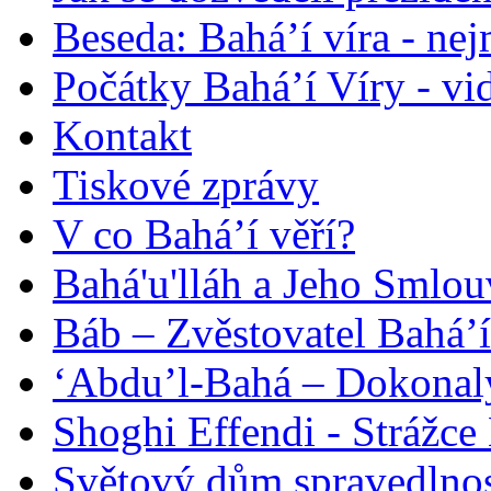
Beseda: Bahá’í víra - ne
Počátky Bahá’í Víry - vi
Kontakt
Tiskové zprávy
V co Bahá’í věří?
Bahá'u'lláh a Jeho Smlou
Báb – Zvěstovatel Bahá’í
‘Abdu’l-Bahá – Dokonalý
Shoghi Effendi - Strážce 
Světový dům spravedlnos