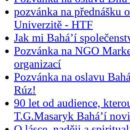
pozvánka na přednášku o
Univerzitě - HTF
Jak mi Bahá’í společenst
Pozvánka na NGO Market
organizací
Pozvánka na oslavu Bah
Rúz!
90 let od audience, ktero
T.G.Masaryk Bahá’í novi
O lásce, naději a spiritua