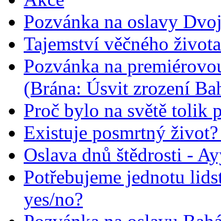
Pozvánka na oslavy Dvoj
Tajemství věčného života
Pozvánka na premiérovou
(Brána: Úsvit zrození Ba
Proč bylo na světě tolik 
Existuje posmrtný život? :
Oslava dnů štědrosti - A
Potřebujeme jednotu lid
yes/no?