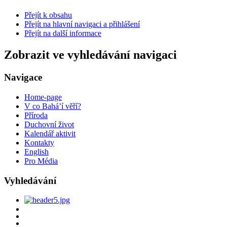
Přejít k obsahu
Přejít na hlavní navigaci a přihlášení
Přejít na další informace
Zobrazit ve vyhledávání navigaci
Navigace
Home-page
V co Bahá’í věří?
Příroda
Duchovní život
Kalendář aktivit
Kontakty
English
Pro Média
Vyhledávání