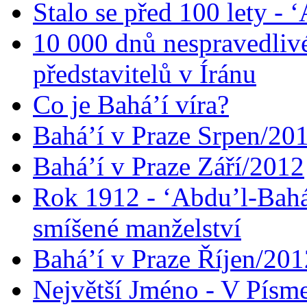
Stalo se před 100 lety -
10 000 dnů nespravedliv
představitelů v Íránu
Co je Bahá’í víra?
Bahá’í v Praze Srpen/20
Bahá’í v Praze Září/2012
Rok 1912 - ‘Abdu’l-Bahá
smíšené manželství
Bahá’í v Praze Říjen/201
Největší Jméno - V Písm