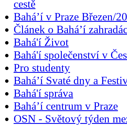
cestě
Bahá’í v Praze Březen/2
Článek o Bahá’í zahradá
Bahá'í Život
Bahá'í společenství v Če
Pro studenty
Bahá’í Svaté dny a Festi
Bahá'í správa
Bahá’í centrum v Praze
OSN - Světový týden me