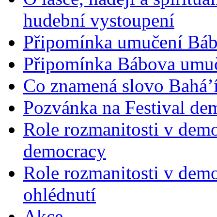
hudební vystoupení
Připomínka umučení Bába
Připomínka Bábova umuče
Co znamená slovo Bahá’í 
Pozvánka na Festival de
Role rozmanitosti v demok
democracy
Role rozmanitosti v demo
ohlédnutí
Akce