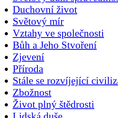
Duchovní život
Světový mír
Vztahy ve společnosti
Bůh a Jeho Stvoření
Zjevení
Příroda
Stále se rozvíjející civili
Zbožnost
Život plný štědrosti
Lidská duše