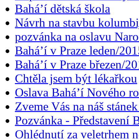
Bahá’í dětská škola
Návrh na stavbu kolumbi
pozvánka na oslavu Naroz
Bahá’í v Praze leden/201
Bahá’í v Praze březen/2
Chtěla jsem být lékařkou
Oslava Bahá’í Nového r
Zveme Vás na náš stáne
Pozvánka - Představení B
Ohlédnutí za veletrhem n