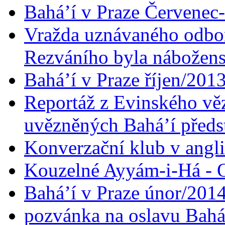
Bahá’í v Praze Červenec
Vražda uznávaného odbor
Rezváního byla nábožen
Bahá’í v Praze říjen/201
Reportáž z Evinského věz
uvězněných Bahá’í předst
Konverzační klub v angl
Kouzelné Ayyám-i-Há - O
Bahá’í v Praze únor/201
pozvánka na oslavu Bahá