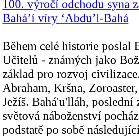
100. výročí odchodu syna z
Bahá’í víry ‘Abdu’l-Bahá
Během celé historie poslal 
Učitelů - známých jako Boží
základ pro rozvoj civilizace
Abraham, Kršna, Zoroaster
Ježíš. Bahá'u'lláh, poslední 
světová náboženství pocháze
podstatě po sobě následují