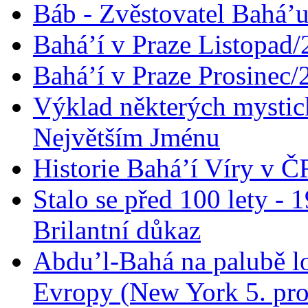
Báb - Zvěstovatel Bahá’u
Bahá’í v Praze Listopad
Bahá’í v Praze Prosinec/
Výklad některých mysti
Největším Jménu
Historie Bahá’í Víry v Č
Stalo se před 100 lety -
Brilantní důkaz
Abdu’l-Bahá na palubě lo
Evropy (New York 5. pro