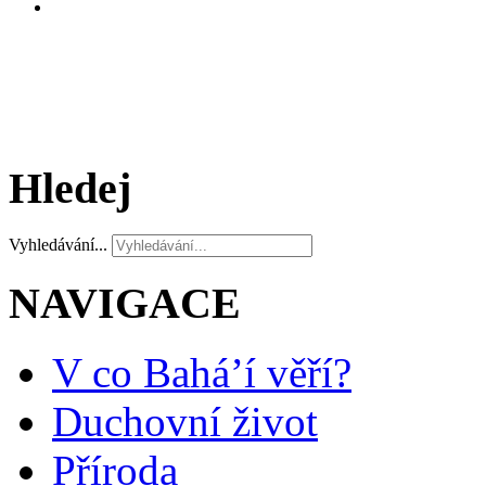
Hledej
Vyhledávání...
NAVIGACE
V co Bahá’í věří?
Duchovní život
Příroda