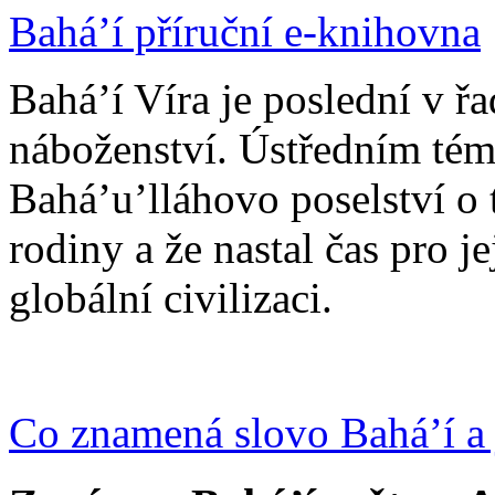
Bahá’í příruční e-knihovna
Bahá’í Víra je poslední v ř
náboženství. Ústředním tém
Bahá’u’lláhovo poselství o 
rodiny a že nastal čas pro j
globální civilizaci.
Co znamená slovo Bahá’í a 