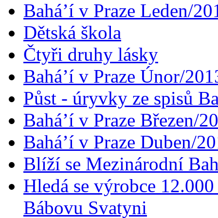
Bahá’í v Praze Leden/20
Dětská škola
Čtyři druhy lásky
Bahá’í v Praze Únor/201
Půst - úryvky ze spisů B
Bahá’í v Praze Březen/2
Bahá’í v Praze Duben/2
Blíží se Mezinárodní Bah
Hledá se výrobce 12.000 
Bábovu Svatyni