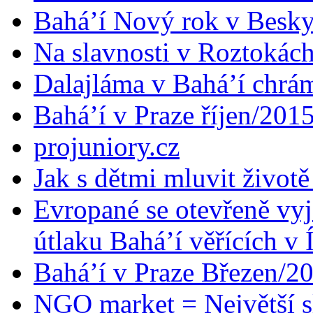
Bahá’í Nový rok v Besk
Na slavnosti v Roztokác
Dalajláma v Bahá’í chrá
Bahá’í v Praze říjen/201
projuniory.cz
Jak s dětmi mluvit životě
Evropané se otevřeně vyj
útlaku Bahá’í věřících v 
Bahá’í v Praze Březen/2
NGO market = Největší s