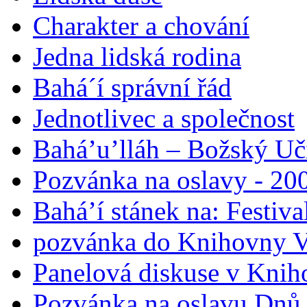
Charakter a chování
Jedna lidská rodina
Bahá´í správní řád
Jednotlivec a společnost
Bahá’u’lláh – Božský Uči
Pozvánka na oslavy - 200
Bahá’í stánek na: Festiv
pozvánka do Knihovny V
Panelová diskuse v Knih
Pozvánka na oslavu Dnů 