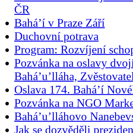
ČR
Bahá’í v Praze Září
Duchovní potrava
Program: Rozvíjení schop
Pozvánka na oslavy dvoj
Bahá’u’lláha, Zvěstovatel
Oslava 174. Bahá’í Nové
Pozvánka na NGO Marke
Bahá’u’lláhovo Nanebev
Jak se dozvěděli prezide