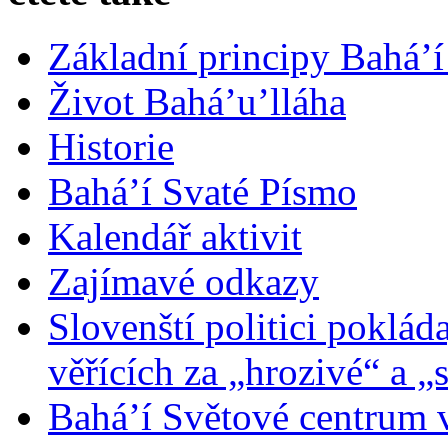
Základní principy Bahá’í
Život Bahá’u’lláha
Historie
Bahá’í Svaté Písmo
Kalendář aktivit
Zajímavé odkazy
Slovenští politici poklád
věřících za „hrozivé“ a „
Bahá’í Světové centrum v