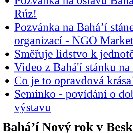
Pozvánka na oslavu Bah
Rúz!
Pozvánka na Bahá’í stán
organizací - NGO Marke
Směřuje lidstvo k jednot
Video z Bahá'í stánku na
Co je to opravdová krása?
Semínko - povídání o do
výstavu
Bahá’í Nový rok v Bes