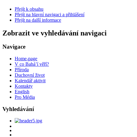
Přejít k obsahu
Přejít na hlavní navigaci a přihlášení
Přejít na další informace
Zobrazit ve vyhledávání navigaci
Navigace
Home-page
V co Bahá’í věří?
Příroda
Duchovní život
Kalendář aktivit
Kontakty
English
Pro Média
Vyhledávání