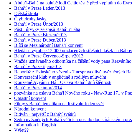
Abdu’l-Bahá na palubě lodi Celtic těsně před vyplutím do Evr
Bahá’í v Praze Leden/2013
Dětská škola
Čtyři druhy lásky
Bahá’í v Praze Únor/2013
Půst - úryvky ze spisů Bahá’u’lláha
Bahá’í v Praze Březen/2013
Bahá’í v Praze Duben/2013
Blíží se Mezinárodní Bahá’í konvent
Hledá se výrobce 12.000 pozlacených střešních tašek na Bábo
Bahá’í v Praze Červenec-Srpen/2013
Vražda uznávaného odborníka na čištění vody pana Rezváního
Bahá’í v Praze říjen/2013
Reportáž z Evinského vězení - 7 nespravedlivě uvězněných Bahá
Konverzační klub v angličtině s rodilým mluvčím
Kouzelné Ayyám-i-Há - Oslava Bahá’í dnů štědrosti
Bahá’í v Praze únor/2014
pozvánka na oslavu Bahá'í Nového roku - Naw-Rúz 171 v Praz
Oblastní konvent
Filmy s Bahá´í tématikou na festivalu Jeden svět
Národní konvent
Ridván - největší z Bahá‘í svátků
Sedm uvězněných Bahá’í věřících poslalo dopis íránskému pr
Information in English
Výlet??