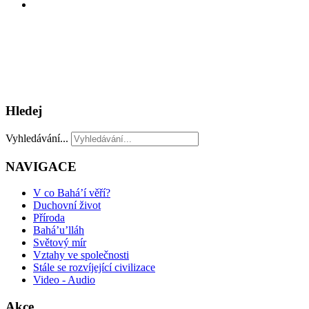
Hledej
Vyhledávání...
NAVIGACE
V co Bahá’í věří?
Duchovní život
Příroda
Bahá’u’lláh
Světový mír
Vztahy ve společnosti
Stále se rozvíjející civilizace
Video - Audio
Akce