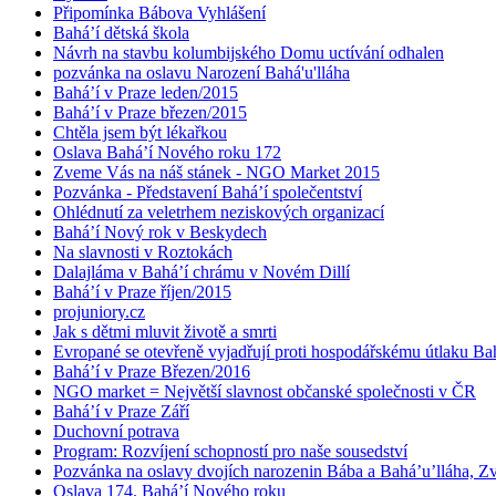
Připomínka Bábova Vyhlášení
Bahá’í dětská škola
Návrh na stavbu kolumbijského Domu uctívání odhalen
pozvánka na oslavu Narození Bahá'u'lláha
Bahá’í v Praze leden/2015
Bahá’í v Praze březen/2015
Chtěla jsem být lékařkou
Oslava Bahá’í Nového roku 172
Zveme Vás na náš stánek - NGO Market 2015
Pozvánka - Představení Bahá’í společentství
Ohlédnutí za veletrhem neziskových organizací
Bahá’í Nový rok v Beskydech
Na slavnosti v Roztokách
Dalajláma v Bahá’í chrámu v Novém Dillí
Bahá’í v Praze říjen/2015
projuniory.cz
Jak s dětmi mluvit životě a smrti
Evropané se otevřeně vyjadřují proti hospodářskému útlaku Bah
Bahá’í v Praze Březen/2016
NGO market = Největší slavnost občanské společnosti v ČR
Bahá’í v Praze Září
Duchovní potrava
Program: Rozvíjení schopností pro naše sousedství
Pozvánka na oslavy dvojích narozenin Bába a Bahá’u’lláha, Zvě
Oslava 174. Bahá’í Nového roku