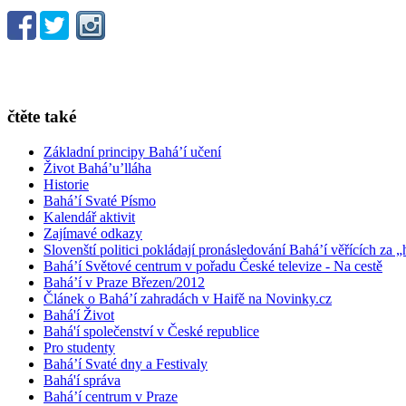
čtěte také
Základní principy Bahá’í učení
Život Bahá’u’lláha
Historie
Bahá’í Svaté Písmo
Kalendář aktivit
Zajímavé odkazy
Slovenští politici pokládají pronásledování Bahá’í věřících za „
Bahá’í Světové centrum v pořadu České televize - Na cestě
Bahá’í v Praze Březen/2012
Článek o Bahá’í zahradách v Haifě na Novinky.cz
Bahá'í Život
Bahá'í společenství v České republice
Pro studenty
Bahá’í Svaté dny a Festivaly
Bahá'í správa
Bahá’í centrum v Praze