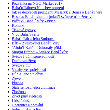
Pozvánka na NGO Market 2017
Bahá’u’lláhovo Nanebevstoupení
Jak se dozvěděli prezidenti Masaryk a Beneš o Bahá’í víře
Beseda: Bahá’í víra - nejmladší světové náboženství
Počátky Bahá’í Víry - video
Kontakt
Tiskové zprávy
V co Bahá’í věří?
Bahá'u'lláh a Jeho Smlouva
Báb – Zvěstovatel Bahá’í Víry
‘Abdu’l-Bahá – Dokonalý příklad
Shoghi Effendi - Strážce Bahá'í víry
Světový dům spravedlnosti
Duchovní život
Světový mír
Vztahy ve společnosti
Bůh a Jeho Stvoření
Zjevení
Příroda
Stále se rozvíjející civilizace
Zbožnost
Život plný štědrosti
Lidská duše
Charakter a chování
Jedna lidská rodina