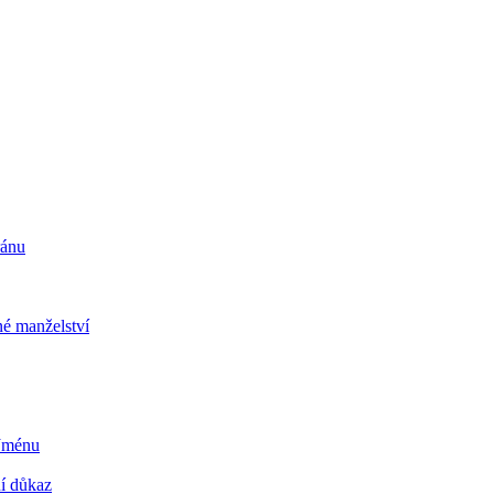
ránu
é manželství
 Jménu
ní důkaz