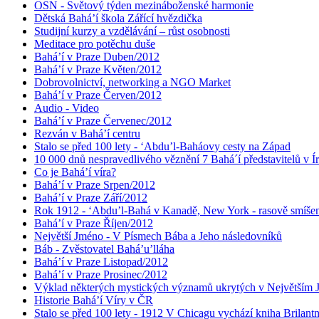
OSN - Světový týden mezináboženské harmonie
Dětská Bahá’í škola Zářící hvězdička
Studijní kurzy a vzdělávání – růst osobnosti
Meditace pro potěchu duše
Bahá’í v Praze Duben/2012
Bahá’í v Praze Květen/2012
Dobrovolnictví, networking a NGO Market
Bahá’í v Praze Červen/2012
Audio - Video
Bahá’í v Praze Červenec/2012
Rezván v Bahá’í centru
Stalo se před 100 lety - ‘Abdu’l-Baháovy cesty na Západ
10 000 dnů nespravedlivého věznění 7 Bahá´í představitelů v Í
Co je Bahá’í víra?
Bahá’í v Praze Srpen/2012
Bahá’í v Praze Září/2012
Rok 1912 - ‘Abdu’l-Bahá v Kanadě, New York - rasově smíšen
Bahá’í v Praze Říjen/2012
Největší Jméno - V Písmech Bába a Jeho následovníků
Báb - Zvěstovatel Bahá’u’lláha
Bahá’í v Praze Listopad/2012
Bahá’í v Praze Prosinec/2012
Výklad některých mystických významů ukrytých v Největším
Historie Bahá’í Víry v ČR
Stalo se před 100 lety - 1912 V Chicagu vychází kniha Brilant