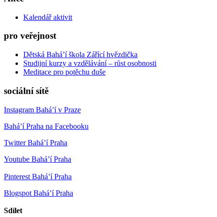
Kalendář aktivit
pro veřejnost
Dětská Bahá’í škola Zářící hvězdička
Studijní kurzy a vzdělávání – růst osobnosti
Meditace pro potěchu duše
sociální sítě
Instagram Bahá’í v Praze
Bahá’í Praha na Facebooku
Twitter Bahá’í Praha
Youtube Bahá’í Praha
Pinterest Bahá’í Praha
Blogspot Bahá’í Praha
Sdílet