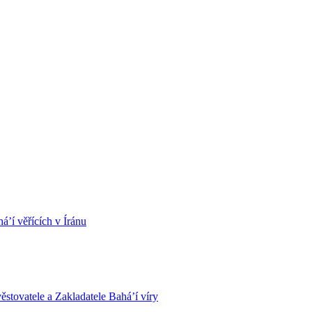
á’í věřících v Íránu
stovatele a Zakladatele Bahá’í víry