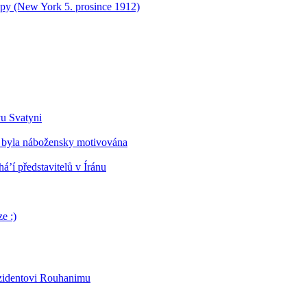
opy (New York 5. prosince 1912)
vu Svatyni
 byla nábožensky motivována
’í představitelů v Íránu
e :)
ezidentovi Rouhanimu