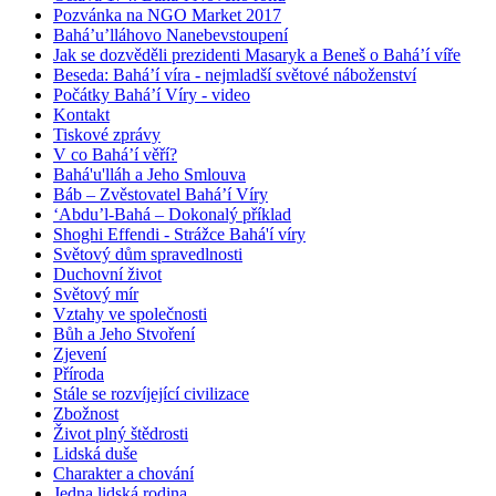
Pozvánka na NGO Market 2017
Bahá’u’lláhovo Nanebevstoupení
Jak se dozvěděli prezidenti Masaryk a Beneš o Bahá’í víře
Beseda: Bahá’í víra - nejmladší světové náboženství
Počátky Bahá’í Víry - video
Kontakt
Tiskové zprávy
V co Bahá’í věří?
Bahá'u'lláh a Jeho Smlouva
Báb – Zvěstovatel Bahá’í Víry
‘Abdu’l-Bahá – Dokonalý příklad
Shoghi Effendi - Strážce Bahá'í víry
Světový dům spravedlnosti
Duchovní život
Světový mír
Vztahy ve společnosti
Bůh a Jeho Stvoření
Zjevení
Příroda
Stále se rozvíjející civilizace
Zbožnost
Život plný štědrosti
Lidská duše
Charakter a chování
Jedna lidská rodina