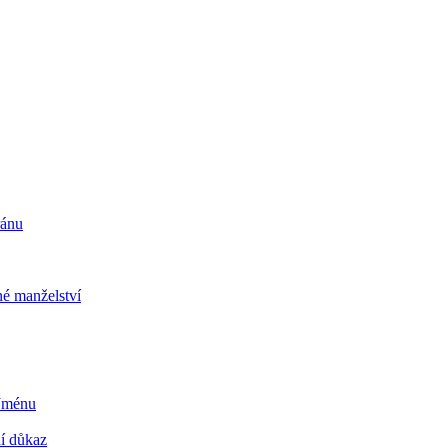
ránu
é manželství
 Jménu
ní důkaz