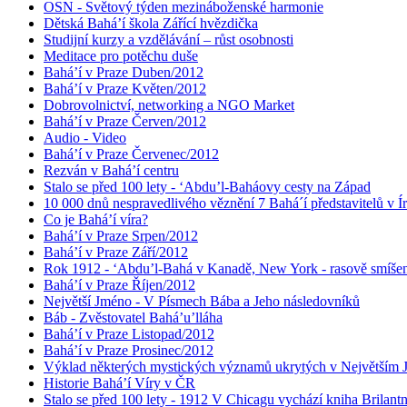
OSN - Světový týden mezináboženské harmonie
Dětská Bahá’í škola Zářící hvězdička
Studijní kurzy a vzdělávání – růst osobnosti
Meditace pro potěchu duše
Bahá’í v Praze Duben/2012
Bahá’í v Praze Květen/2012
Dobrovolnictví, networking a NGO Market
Bahá’í v Praze Červen/2012
Audio - Video
Bahá’í v Praze Červenec/2012
Rezván v Bahá’í centru
Stalo se před 100 lety - ‘Abdu’l-Baháovy cesty na Západ
10 000 dnů nespravedlivého věznění 7 Bahá´í představitelů v Í
Co je Bahá’í víra?
Bahá’í v Praze Srpen/2012
Bahá’í v Praze Září/2012
Rok 1912 - ‘Abdu’l-Bahá v Kanadě, New York - rasově smíšen
Bahá’í v Praze Říjen/2012
Největší Jméno - V Písmech Bába a Jeho následovníků
Báb - Zvěstovatel Bahá’u’lláha
Bahá’í v Praze Listopad/2012
Bahá’í v Praze Prosinec/2012
Výklad některých mystických významů ukrytých v Největším
Historie Bahá’í Víry v ČR
Stalo se před 100 lety - 1912 V Chicagu vychází kniha Brilant