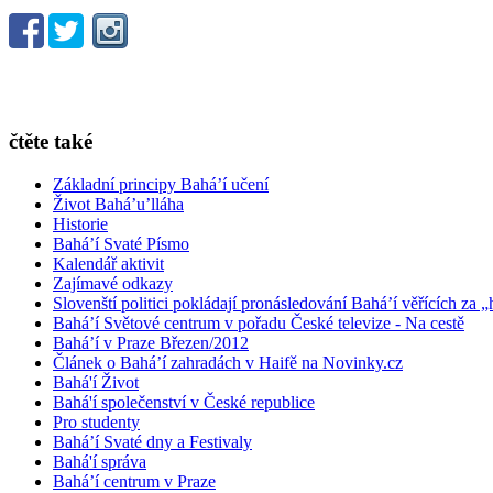
čtěte také
Základní principy Bahá’í učení
Život Bahá’u’lláha
Historie
Bahá’í Svaté Písmo
Kalendář aktivit
Zajímavé odkazy
Slovenští politici pokládají pronásledování Bahá’í věřících za „
Bahá’í Světové centrum v pořadu České televize - Na cestě
Bahá’í v Praze Březen/2012
Článek o Bahá’í zahradách v Haifě na Novinky.cz
Bahá'í Život
Bahá'í společenství v České republice
Pro studenty
Bahá’í Svaté dny a Festivaly
Bahá'í správa
Bahá’í centrum v Praze