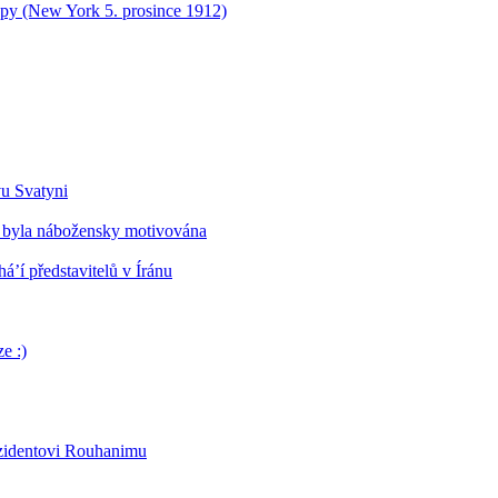
opy (New York 5. prosince 1912)
vu Svatyni
 byla nábožensky motivována
’í představitelů v Íránu
e :)
ezidentovi Rouhanimu