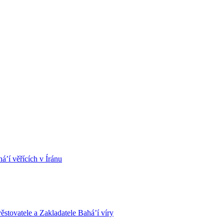
á’í věřících v Íránu
stovatele a Zakladatele Bahá’í víry