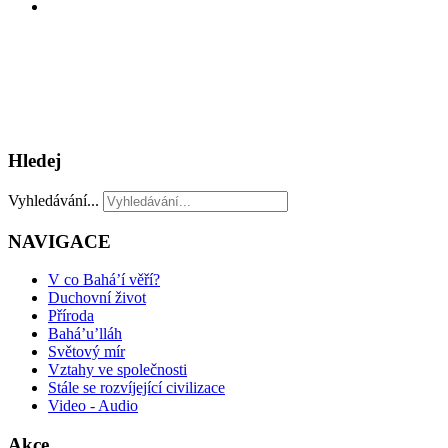
Hledej
Vyhledávání...
NAVIGACE
V co Bahá’í věří?
Duchovní život
Příroda
Bahá’u’lláh
Světový mír
Vztahy ve společnosti
Stále se rozvíjející civilizace
Video - Audio
Akce