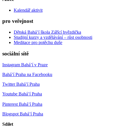
Kalendář aktivit
pro veřejnost
Dětská Bahá’í škola Zářící hvězdička
Studijní kurzy a vzdělávání – růst osobnosti
Meditace pro potěchu duše
sociální sítě
Instagram Bahá’í v Praze
Bahá’í Praha na Facebooku
Twitter Bahá’í Praha
Youtube Bahá’í Praha
Pinterest Bahá’í Praha
Blogspot Bahá’í Praha
Sdílet