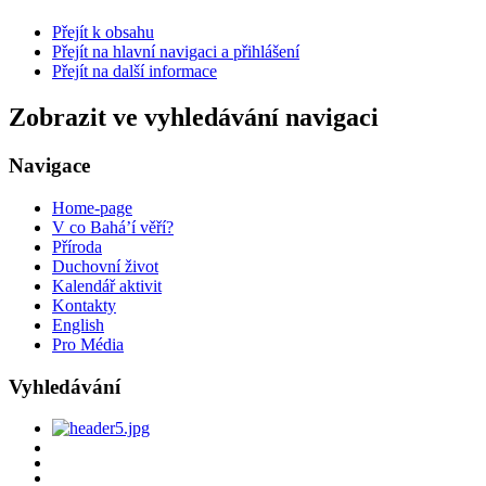
Přejít k obsahu
Přejít na hlavní navigaci a přihlášení
Přejít na další informace
Zobrazit ve vyhledávání navigaci
Navigace
Home-page
V co Bahá’í věří?
Příroda
Duchovní život
Kalendář aktivit
Kontakty
English
Pro Média
Vyhledávání