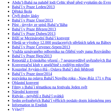
Abdu’l-Bahá na palubě lodi Celtic těsně před vyplutím do Evr
Bahá’í v Praze Leden/2013
Dětská škola
Čtyři druhy lásky
Bahá’í v Praze Únor/2013
Půst - úryvky ze spisů Bahá’u’lláha
Bahá’í v Praze Březen/2013
Bahá’í v Praze Duben/2013
Blíží se Mezinárodní Bahá’í konvent
Hledá se výrobce 12.000 pozlacených střešních tašek na Bábo
Bahá’í v Praze Červenec-Srpen/2013
Vražda uznávaného odborníka na čištění vody pana Rezváního
Bahá’í v Praze říjen/2013
Reportáž z Evinského vězení - 7 nespravedlivě uvězněných Bahá
Konverzační klub v angličtině s rodilým mluvčím
Kouzelné Ayyám-i-Há - Oslava Bahá’í dnů štědrosti
Bahá’í v Praze únor/2014
pozvánka na oslavu Bahá'í Nového roku - Naw-Rúz 171 v Praz
Oblastní konvent
Filmy s Bahá´í tématikou na festivalu Jeden svět
Národní konvent
Ridván - největší z Bahá‘í svátků
Sedm uvězněných Bahá’í věřících poslalo dopis íránskému pr
Information in English
Výlet??