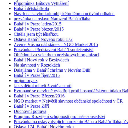
Připomínka Bábova Vyhlášení
Bahá’í dětská škola
Návrh na stavbu kolumbijského Domu uctívání odhalen
pozvánka na oslavu Narození Bahá'u'lláha
Bahá’í v Praze leden/2015
Bahá’í v Praze březen/2015
Chtěla jsem být lékařkou
Oslava Bahá’í Nového roku 172
Zveme Vás na náš stánek - NGO Market 2015
Pozvánka - Představení Bahá’í společentství
Ohlédnutí za veletrhem neziskových organizací
Bahá’í Nový rok v Beskydech
Na slavnosti v Roztokách
Dalajláma v Bahá’í chrámu v Novém Dillí
Bahá’í v Praze říjen/2015
projuniory.cz
Jak s dětmi mluvit životě a smrti
Evropané se otevřeně vyjadřují proti hospodářskému útlaku Bah
Bahá’í v Praze Březen/2016
NGO market = Největší slavnost občanské společnosti v ČR
Bahá’í v Praze Září
Duchovní potrava
Program: Rozvíjení schopností pro naše sousedství
Pozvánka na oslavy dvojích narozenin Bába a Bahá’u’lláha, Zvě
Oslava 174. Bahá’í Nového roku