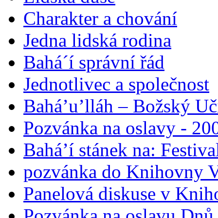
Charakter a chování
Jedna lidská rodina
Bahá´í správní řád
Jednotlivec a společnost
Bahá’u’lláh – Božský Uči
Pozvánka na oslavy - 200
Bahá’í stánek na: Festiv
pozvánka do Knihovny V
Panelová diskuse v Knih
Pozvánka na oslavu Dnů 