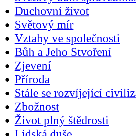
Duchovní život
Světový mír
Vztahy ve společnosti
Bůh a Jeho Stvoření
Zjevení
Příroda
Stále se rozvíjející civili
Zbožnost
Život plný štědrosti
Lidská duše