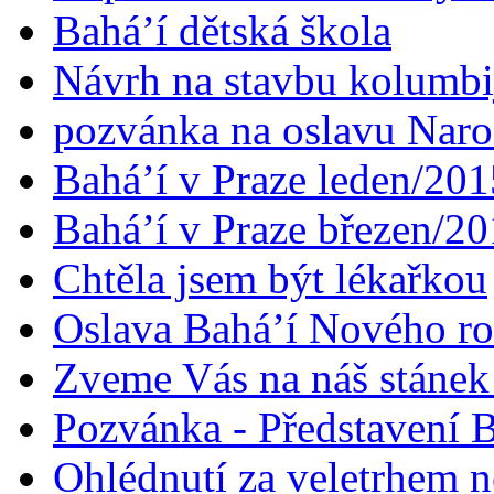
Bahá’í dětská škola
Návrh na stavbu kolumbi
pozvánka na oslavu Naroz
Bahá’í v Praze leden/201
Bahá’í v Praze březen/2
Chtěla jsem být lékařkou
Oslava Bahá’í Nového r
Zveme Vás na náš stáne
Pozvánka - Představení B
Ohlédnutí za veletrhem n