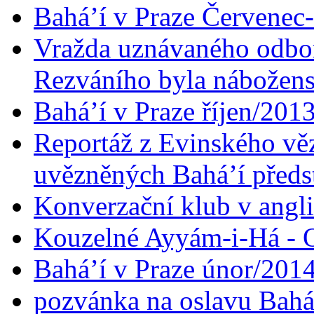
Bahá’í v Praze Červenec
Vražda uznávaného odbor
Rezváního byla nábožen
Bahá’í v Praze říjen/201
Reportáž z Evinského věz
uvězněných Bahá’í předst
Konverzační klub v angl
Kouzelné Ayyám-i-Há - O
Bahá’í v Praze únor/201
pozvánka na oslavu Bahá