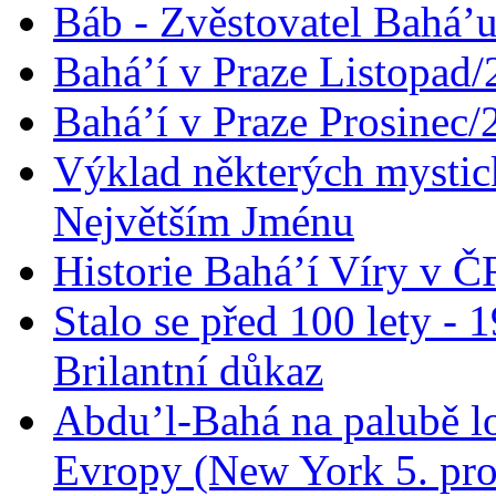
Báb - Zvěstovatel Bahá’u
Bahá’í v Praze Listopad
Bahá’í v Praze Prosinec/
Výklad některých mysti
Největším Jménu
Historie Bahá’í Víry v Č
Stalo se před 100 lety -
Brilantní důkaz
Abdu’l-Bahá na palubě lo
Evropy (New York 5. pro