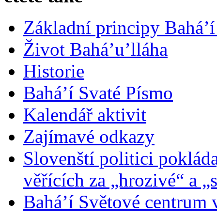
Základní principy Bahá’í
Život Bahá’u’lláha
Historie
Bahá’í Svaté Písmo
Kalendář aktivit
Zajímavé odkazy
Slovenští politici poklád
věřících za „hrozivé“ a „
Bahá’í Světové centrum v