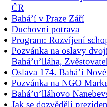
ČR
Bahá’í v Praze Září
Duchovní potrava
Program: Rozvíjení schop
Pozvánka na oslavy dvoj
Bahá’u’lláha, Zvěstovatel
Oslava 174. Bahá’í Nové
Pozvánka na NGO Marke
Bahá’u’lláhovo Nanebev
Jak se dozvěděli prezide