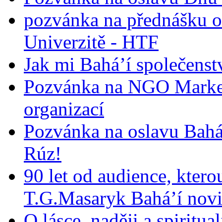
pozvánka na přednášku o
Univerzitě - HTF
Jak mi Bahá’í společenst
Pozvánka na NGO Market
organizací
Pozvánka na oslavu Bah
Rúz!
90 let od audience, ktero
T.G.Masaryk Bahá’í novi
O lásce, naději a spiritua