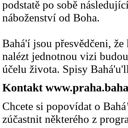
podstatě po sobě následují
náboženství od Boha.
Bahá'í jsou přesvědčeni, že 
nalézt jednotnou vizi budou
účelu života. Spisy Bahá'u'll
Kontakt www.praha.baha
Chcete si popovídat o Bahá’
zúčastnit některého z prog