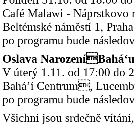
Café Malawi - Náprstkovo
Beltémské náměstí 1, Praha
po programu bude následov
Oslava NarozeníBahá‘u
V úterý 1.11. od 17:00 do 
Bahá’í Centrum, Lucembu
po programu bude následov
Všichni jsou srdečně vítáni