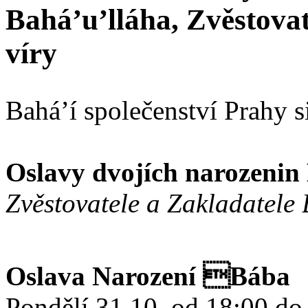
Bahá’u’lláha, Zvěstovat
víry
Bahá’í společenství Prahy s
Oslavy dvojích narozenin
Zvěstovatele a Zakladatele 
Oslava Narození Bába
Pondělí 31.10. od 18:00 do