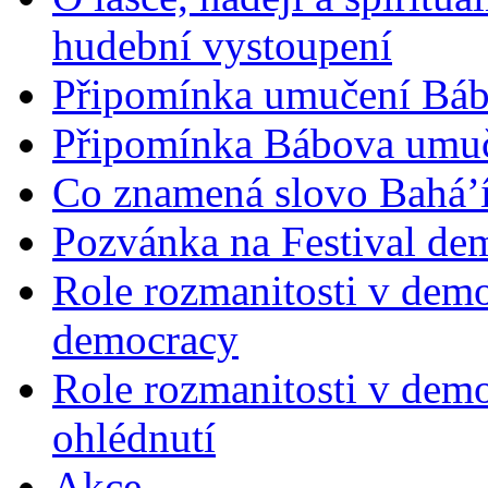
hudební vystoupení
Připomínka umučení Bába
Připomínka Bábova umuče
Co znamená slovo Bahá’í 
Pozvánka na Festival de
Role rozmanitosti v demok
democracy
Role rozmanitosti v demo
ohlédnutí
Akce