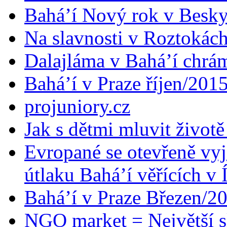
Bahá’í Nový rok v Besk
Na slavnosti v Roztokác
Dalajláma v Bahá’í chrá
Bahá’í v Praze říjen/201
projuniory.cz
Jak s dětmi mluvit životě
Evropané se otevřeně vyj
útlaku Bahá’í věřících v 
Bahá’í v Praze Březen/2
NGO market = Největší s