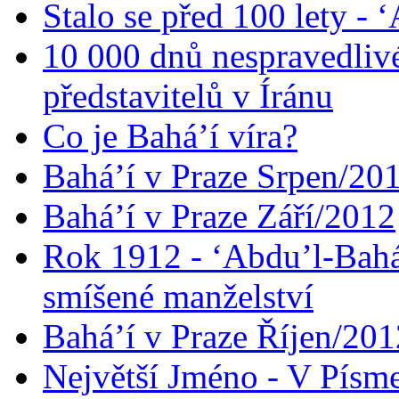
Stalo se před 100 lety -
10 000 dnů nespravedliv
představitelů v Íránu
Co je Bahá’í víra?
Bahá’í v Praze Srpen/20
Bahá’í v Praze Září/2012
Rok 1912 - ‘Abdu’l-Bahá
smíšené manželství
Bahá’í v Praze Říjen/201
Největší Jméno - V Písm