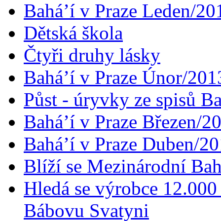
Bahá’í v Praze Leden/20
Dětská škola
Čtyři druhy lásky
Bahá’í v Praze Únor/201
Půst - úryvky ze spisů B
Bahá’í v Praze Březen/2
Bahá’í v Praze Duben/2
Blíží se Mezinárodní Bah
Hledá se výrobce 12.000 
Bábovu Svatyni