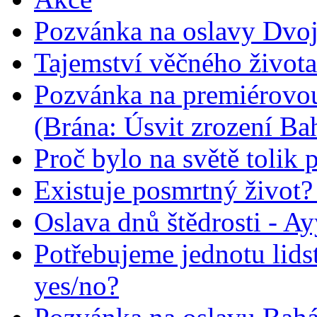
Pozvánka na oslavy Dvoj
Tajemství věčného života
Pozvánka na premiérovou
(Brána: Úsvit zrození Ba
Proč bylo na světě tolik 
Existuje posmrtný život? :
Oslava dnů štědrosti - A
Potřebujeme jednotu lid
yes/no?