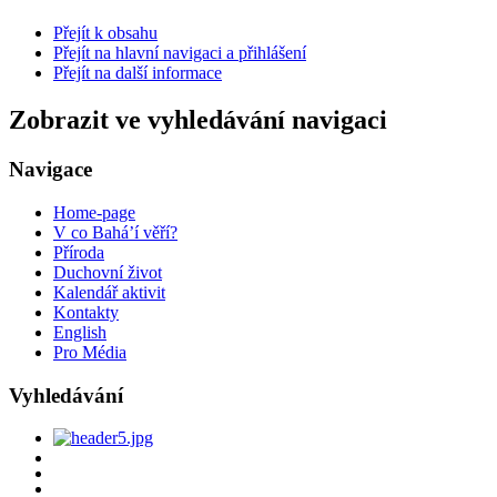
Přejít k obsahu
Přejít na hlavní navigaci a přihlášení
Přejít na další informace
Zobrazit ve vyhledávání navigaci
Navigace
Home-page
V co Bahá’í věří?
Příroda
Duchovní život
Kalendář aktivit
Kontakty
English
Pro Média
Vyhledávání