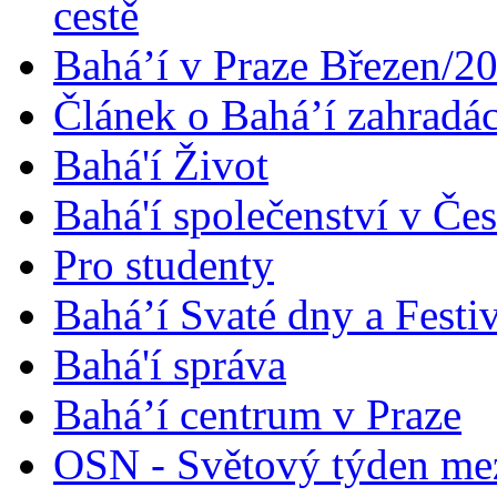
cestě
Bahá’í v Praze Březen/2
Článek o Bahá’í zahradá
Bahá'í Život
Bahá'í společenství v Če
Pro studenty
Bahá’í Svaté dny a Festi
Bahá'í správa
Bahá’í centrum v Praze
OSN - Světový týden me