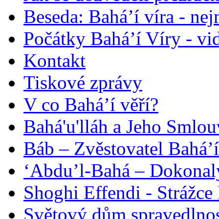
Beseda: Bahá’í víra - ne
Počátky Bahá’í Víry - vi
Kontakt
Tiskové zprávy
V co Bahá’í věří?
Bahá'u'lláh a Jeho Smlou
Báb – Zvěstovatel Bahá’í
‘Abdu’l-Bahá – Dokonalý
Shoghi Effendi - Strážce 
Světový dům spravedlnos