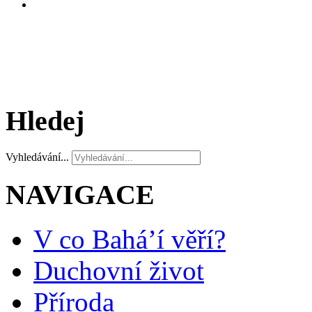
Hledej
Vyhledávání...
NAVIGACE
V co Bahá’í věří?
Duchovní život
Příroda