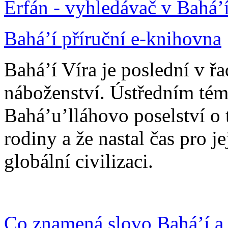
Erfán - vyhledávač v Bahá’
Bahá’í příruční e-knihovna
Bahá’í Víra je poslední v ř
náboženství. Ústředním tém
Bahá’u’lláhovo poselství o 
rodiny a že nastal čas pro j
globální civilizaci.
Co znamená slovo Bahá’í a 