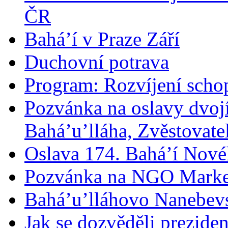
ČR
Bahá’í v Praze Září
Duchovní potrava
Program: Rozvíjení schop
Pozvánka na oslavy dvoj
Bahá’u’lláha, Zvěstovatel
Oslava 174. Bahá’í Nové
Pozvánka na NGO Marke
Bahá’u’lláhovo Nanebev
Jak se dozvěděli prezide