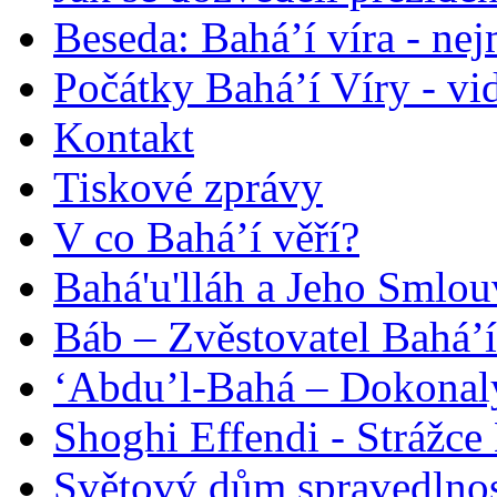
Beseda: Bahá’í víra - ne
Počátky Bahá’í Víry - vi
Kontakt
Tiskové zprávy
V co Bahá’í věří?
Bahá'u'lláh a Jeho Smlou
Báb – Zvěstovatel Bahá’í
‘Abdu’l-Bahá – Dokonalý
Shoghi Effendi - Strážce 
Světový dům spravedlnos