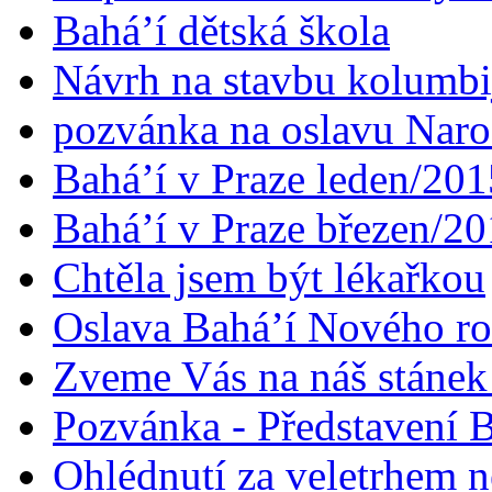
Bahá’í dětská škola
Návrh na stavbu kolumbi
pozvánka na oslavu Naroz
Bahá’í v Praze leden/201
Bahá’í v Praze březen/2
Chtěla jsem být lékařkou
Oslava Bahá’í Nového r
Zveme Vás na náš stáne
Pozvánka - Představení B
Ohlédnutí za veletrhem n