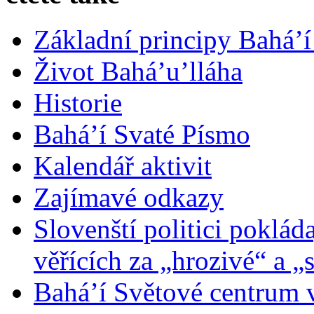
Základní principy Bahá’í
Život Bahá’u’lláha
Historie
Bahá’í Svaté Písmo
Kalendář aktivit
Zajímavé odkazy
Slovenští politici poklád
věřících za „hrozivé“ a „
Bahá’í Světové centrum v