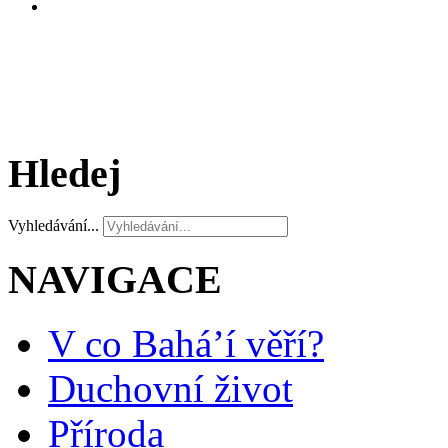
Hledej
Vyhledávání...
NAVIGACE
V co Bahá’í věří?
Duchovní život
Příroda