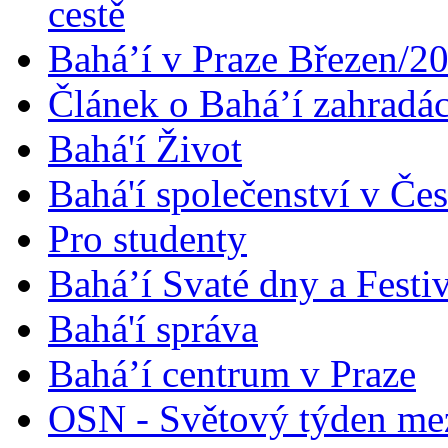
cestě
Bahá’í v Praze Březen/2
Článek o Bahá’í zahradá
Bahá'í Život
Bahá'í společenství v Če
Pro studenty
Bahá’í Svaté dny a Festi
Bahá'í správa
Bahá’í centrum v Praze
OSN - Světový týden me