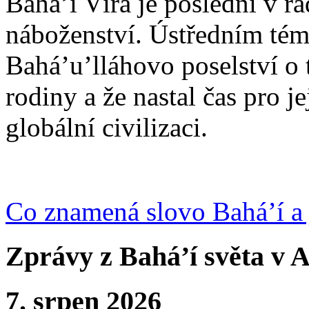
Bahá’í Víra je poslední v ř
náboženství. Ústředním tém
Bahá’u’lláhovo poselství o 
rodiny a že nastal čas pro j
globální civilizaci.
Co znamená slovo Bahá’í a 
Zprávy z Bahá’í světa v A
7. srpen 2026