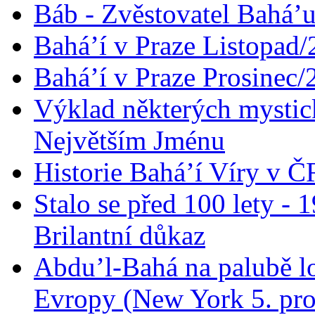
Báb - Zvěstovatel Bahá’u
Bahá’í v Praze Listopad
Bahá’í v Praze Prosinec/
Výklad některých mysti
Největším Jménu
Historie Bahá’í Víry v Č
Stalo se před 100 lety -
Brilantní důkaz
Abdu’l-Bahá na palubě lo
Evropy (New York 5. pro