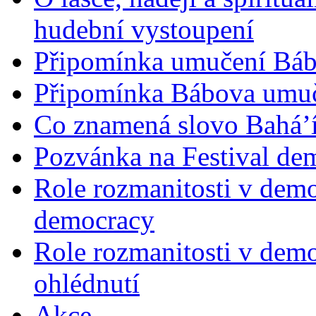
hudební vystoupení
Připomínka umučení Bába
Připomínka Bábova umuče
Co znamená slovo Bahá’í 
Pozvánka na Festival de
Role rozmanitosti v demok
democracy
Role rozmanitosti v demo
ohlédnutí
Akce