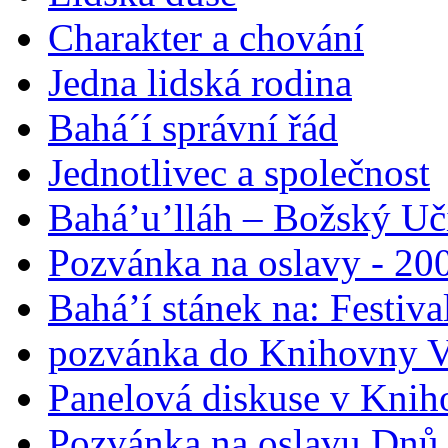
Charakter a chování
Jedna lidská rodina
Bahá´í správní řád
Jednotlivec a společnost
Bahá’u’lláh – Božský Uči
Pozvánka na oslavy - 200
Bahá’í stánek na: Festiv
pozvánka do Knihovny V
Panelová diskuse v Knih
Pozvánka na oslavu Dnů 