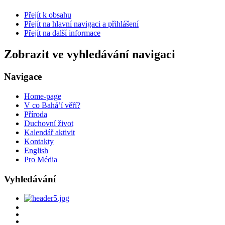
Přejít k obsahu
Přejít na hlavní navigaci a přihlášení
Přejít na další informace
Zobrazit ve vyhledávání navigaci
Navigace
Home-page
V co Bahá’í věří?
Příroda
Duchovní život
Kalendář aktivit
Kontakty
English
Pro Média
Vyhledávání