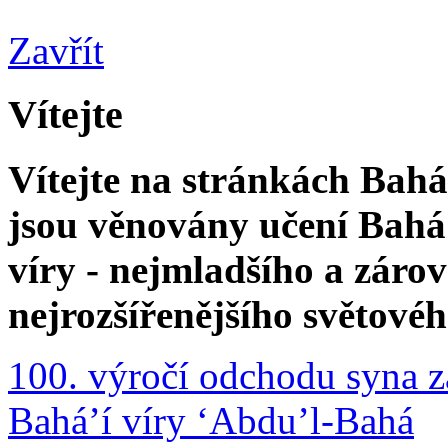
Zavřít
Vítejte
Vítejte na stránkách Bahá'
jsou věnovány učení Bahá'
víry - nejmladšího a zár
nejrozšířenějšího světové
100. výročí odchodu syna z
Bahá’í víry ‘Abdu’l-Bahá