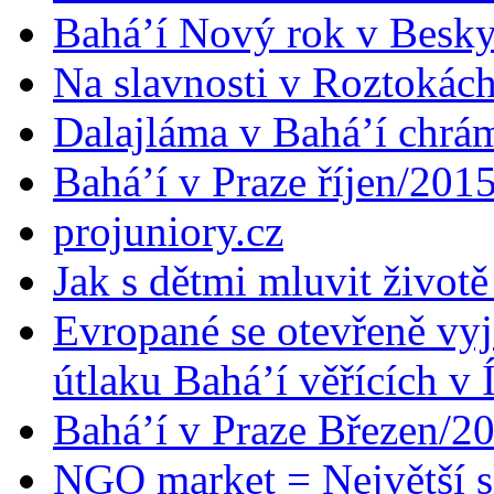
Bahá’í Nový rok v Besk
Na slavnosti v Roztokác
Dalajláma v Bahá’í chrá
Bahá’í v Praze říjen/201
projuniory.cz
Jak s dětmi mluvit životě
Evropané se otevřeně vyj
útlaku Bahá’í věřících v 
Bahá’í v Praze Březen/2
NGO market = Největší s