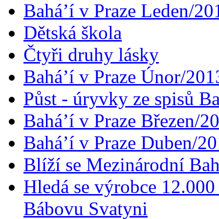
Bahá’í v Praze Leden/20
Dětská škola
Čtyři druhy lásky
Bahá’í v Praze Únor/201
Půst - úryvky ze spisů B
Bahá’í v Praze Březen/2
Bahá’í v Praze Duben/2
Blíží se Mezinárodní Bah
Hledá se výrobce 12.000 
Bábovu Svatyni