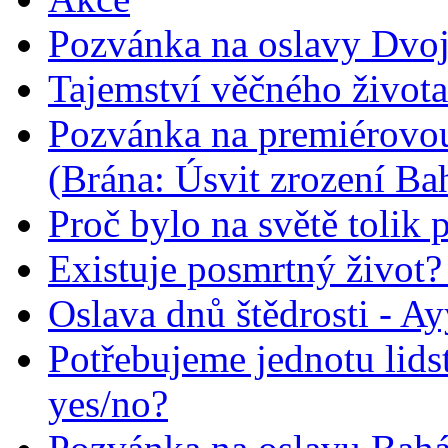
Pozvánka na oslavy Dvoj
Tajemství věčného života
Pozvánka na premiérovou
(Brána: Úsvit zrození Ba
Proč bylo na světě tolik 
Existuje posmrtný život? :
Oslava dnů štědrosti - A
Potřebujeme jednotu lid
yes/no?