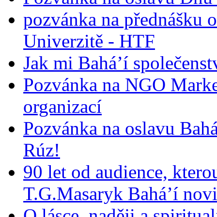
pozvánka na přednášku o
Univerzitě - HTF
Jak mi Bahá’í společenst
Pozvánka na NGO Market
organizací
Pozvánka na oslavu Bah
Rúz!
90 let od audience, ktero
T.G.Masaryk Bahá’í novi
O lásce, naději a spiritua