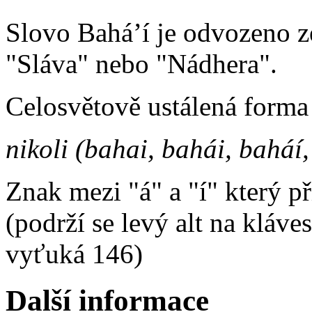
Slovo Bahá’í je odvozeno 
"Sláva" nebo "Nádhera".
Celosvětově ustálená forma 
nikoli (bahai, bahái, baháí,
Znak mezi "á" a "í" který p
(podrží se levý alt na kláve
vyťuká 146)
Další informace