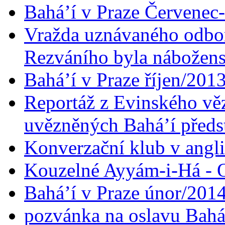
Bahá’í v Praze Červenec
Vražda uznávaného odbor
Rezváního byla nábožen
Bahá’í v Praze říjen/201
Reportáž z Evinského věz
uvězněných Bahá’í předst
Konverzační klub v angl
Kouzelné Ayyám-i-Há - O
Bahá’í v Praze únor/201
pozvánka na oslavu Bahá