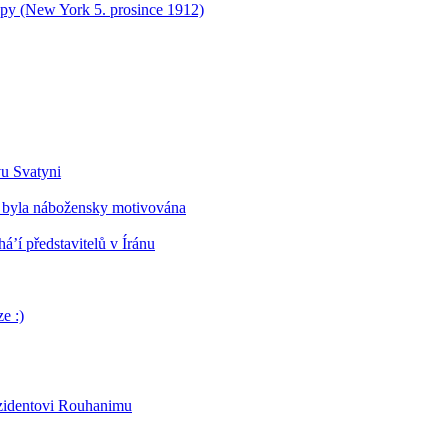
opy (New York 5. prosince 1912)
vu Svatyni
 byla nábožensky motivována
’í představitelů v Íránu
e :)
ezidentovi Rouhanimu