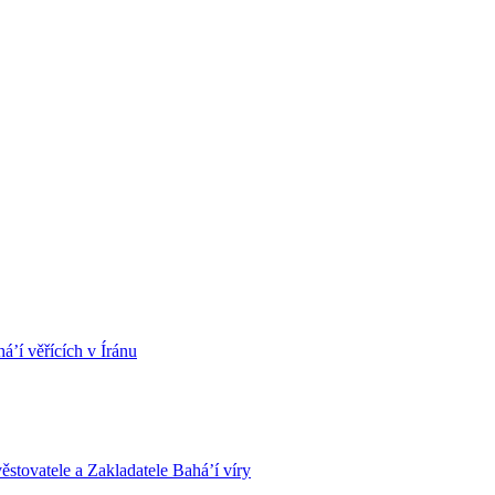
á’í věřících v Íránu
stovatele a Zakladatele Bahá’í víry