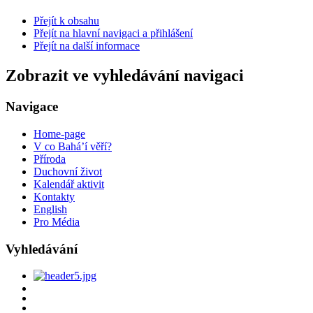
Přejít k obsahu
Přejít na hlavní navigaci a přihlášení
Přejít na další informace
Zobrazit ve vyhledávání navigaci
Navigace
Home-page
V co Bahá’í věří?
Příroda
Duchovní život
Kalendář aktivit
Kontakty
English
Pro Média
Vyhledávání