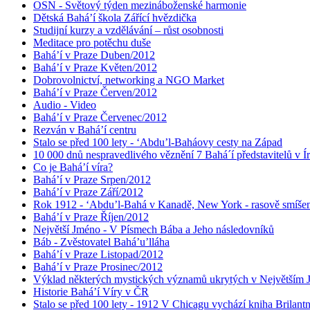
OSN - Světový týden mezináboženské harmonie
Dětská Bahá’í škola Zářící hvězdička
Studijní kurzy a vzdělávání – růst osobnosti
Meditace pro potěchu duše
Bahá’í v Praze Duben/2012
Bahá’í v Praze Květen/2012
Dobrovolnictví, networking a NGO Market
Bahá’í v Praze Červen/2012
Audio - Video
Bahá’í v Praze Červenec/2012
Rezván v Bahá’í centru
Stalo se před 100 lety - ‘Abdu’l-Baháovy cesty na Západ
10 000 dnů nespravedlivého věznění 7 Bahá´í představitelů v Í
Co je Bahá’í víra?
Bahá’í v Praze Srpen/2012
Bahá’í v Praze Září/2012
Rok 1912 - ‘Abdu’l-Bahá v Kanadě, New York - rasově smíšen
Bahá’í v Praze Říjen/2012
Největší Jméno - V Písmech Bába a Jeho následovníků
Báb - Zvěstovatel Bahá’u’lláha
Bahá’í v Praze Listopad/2012
Bahá’í v Praze Prosinec/2012
Výklad některých mystických významů ukrytých v Největším
Historie Bahá’í Víry v ČR
Stalo se před 100 lety - 1912 V Chicagu vychází kniha Brilant