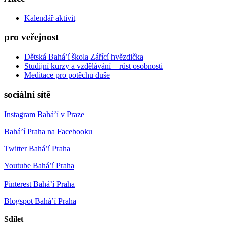
Kalendář aktivit
pro veřejnost
Dětská Bahá’í škola Zářící hvězdička
Studijní kurzy a vzdělávání – růst osobnosti
Meditace pro potěchu duše
sociální sítě
Instagram Bahá’í v Praze
Bahá’í Praha na Facebooku
Twitter Bahá’í Praha
Youtube Bahá’í Praha
Pinterest Bahá’í Praha
Blogspot Bahá’í Praha
Sdílet