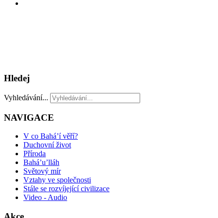
Hledej
Vyhledávání...
NAVIGACE
V co Bahá’í věří?
Duchovní život
Příroda
Bahá’u’lláh
Světový mír
Vztahy ve společnosti
Stále se rozvíjející civilizace
Video - Audio
Akce