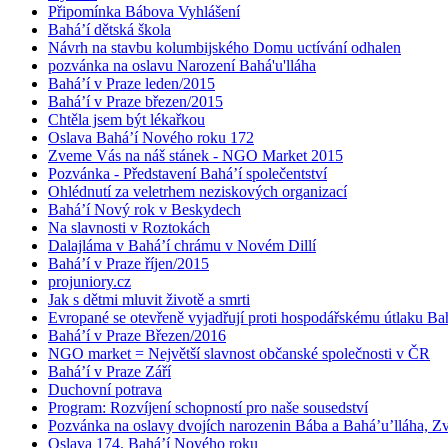
Připomínka Bábova Vyhlášení
Bahá’í dětská škola
Návrh na stavbu kolumbijského Domu uctívání odhalen
pozvánka na oslavu Narození Bahá'u'lláha
Bahá’í v Praze leden/2015
Bahá’í v Praze březen/2015
Chtěla jsem být lékařkou
Oslava Bahá’í Nového roku 172
Zveme Vás na náš stánek - NGO Market 2015
Pozvánka - Představení Bahá’í společentství
Ohlédnutí za veletrhem neziskových organizací
Bahá’í Nový rok v Beskydech
Na slavnosti v Roztokách
Dalajláma v Bahá’í chrámu v Novém Dillí
Bahá’í v Praze říjen/2015
projuniory.cz
Jak s dětmi mluvit životě a smrti
Evropané se otevřeně vyjadřují proti hospodářskému útlaku Bah
Bahá’í v Praze Březen/2016
NGO market = Největší slavnost občanské společnosti v ČR
Bahá’í v Praze Září
Duchovní potrava
Program: Rozvíjení schopností pro naše sousedství
Pozvánka na oslavy dvojích narozenin Bába a Bahá’u’lláha, Zvě
Oslava 174. Bahá’í Nového roku