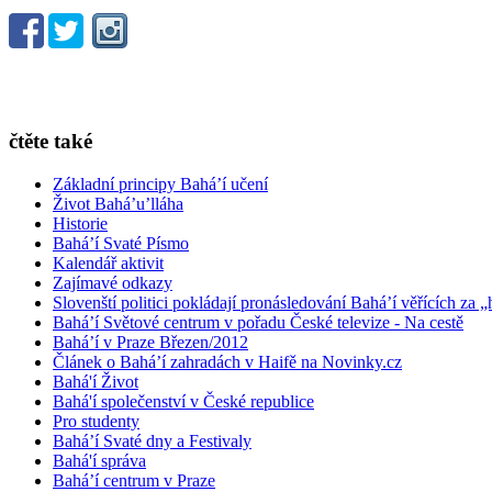
čtěte také
Základní principy Bahá’í učení
Život Bahá’u’lláha
Historie
Bahá’í Svaté Písmo
Kalendář aktivit
Zajímavé odkazy
Slovenští politici pokládají pronásledování Bahá’í věřících za „
Bahá’í Světové centrum v pořadu České televize - Na cestě
Bahá’í v Praze Březen/2012
Článek o Bahá’í zahradách v Haifě na Novinky.cz
Bahá'í Život
Bahá'í společenství v České republice
Pro studenty
Bahá’í Svaté dny a Festivaly
Bahá'í správa
Bahá’í centrum v Praze