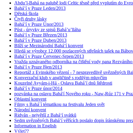
Abdu’l-Bahá na palubě lodi Celtic těsně před vyplutím do Evr
Bahá’í v Praze Leden/2013
Dětská škola
Čtyři druhy lásky
Bahá’í v Praze Únor/2013
Půst - úryvky ze spisů Bahá’u’lláha
Bahá’í v Praze Březen/2013
Bahá’í v Praze Duben/2013
Blíží se Mezinárodní Bahá’í konvent
Hledá se výrobce 12.000 pozlacených střešních tašek na Bábo
Bahá’í v Praze Červenec-Srpen/2013
Vražda uznávaného odborníka na čištění vody pana Rezváního
Bahá’í v Praze říjen/2013
Reportáž z Evinského vězení - 7 nespravedlivě uvězněných Bahá
Konverzační klub v angličtině s rodilým mluvčím
Kouzelné Ayyám-i-Há - Oslava Bahá’í dnů štědrosti
Bahá’í v Praze únor/2014
pozvánka na oslavu Bahá'í Nového roku - Naw-Rúz 171 v Praz
Oblastní konvent
Filmy s Bahá´í tématikou na festivalu Jeden svět
Národní konvent
Ridván - největší z Bahá‘í svátků
Sedm uvězněných Bahá’í věřících poslalo dopis íránskému pr
Information in English
Výlet??