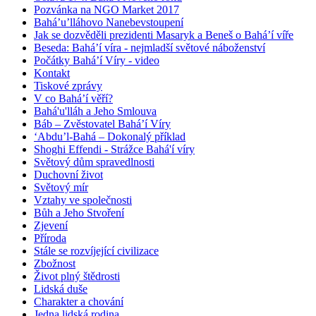
Pozvánka na NGO Market 2017
Bahá’u’lláhovo Nanebevstoupení
Jak se dozvěděli prezidenti Masaryk a Beneš o Bahá’í víře
Beseda: Bahá’í víra - nejmladší světové náboženství
Počátky Bahá’í Víry - video
Kontakt
Tiskové zprávy
V co Bahá’í věří?
Bahá'u'lláh a Jeho Smlouva
Báb – Zvěstovatel Bahá’í Víry
‘Abdu’l-Bahá – Dokonalý příklad
Shoghi Effendi - Strážce Bahá'í víry
Světový dům spravedlnosti
Duchovní život
Světový mír
Vztahy ve společnosti
Bůh a Jeho Stvoření
Zjevení
Příroda
Stále se rozvíjející civilizace
Zbožnost
Život plný štědrosti
Lidská duše
Charakter a chování
Jedna lidská rodina