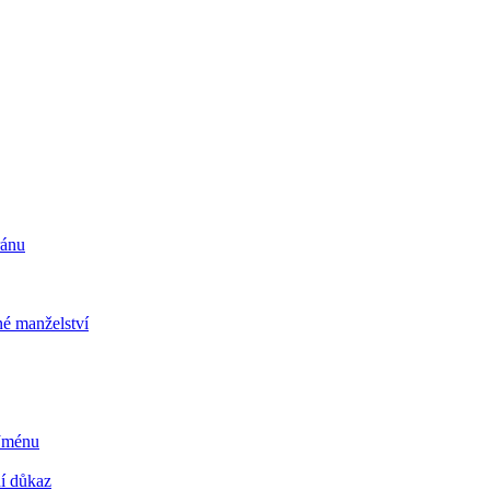
ránu
é manželství
 Jménu
ní důkaz