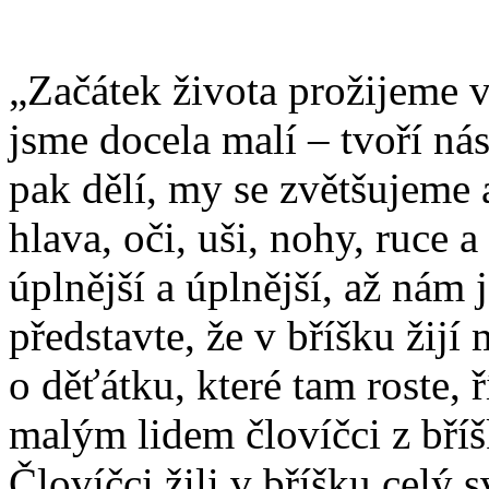
„Začátek života prožijeme 
jsme docela malí – tvoří ná
pak dělí, my se zvětšujeme a
hlava, oči, uši, nohy, ruce a
úplnější a úplnější, až nám
představte, že v bříšku žijí m
o děťátku, které tam roste,
malým lidem človíčci z bříš
Človíčci žili v bříšku celý sv