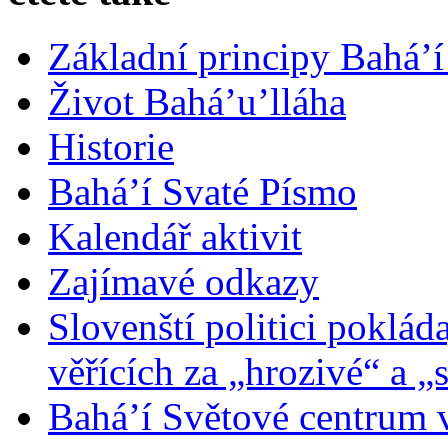
Základní principy Bahá’í
Život Bahá’u’lláha
Historie
Bahá’í Svaté Písmo
Kalendář aktivit
Zajímavé odkazy
Slovenští politici poklád
věřících za „hrozivé“ a „
Bahá’í Světové centrum v