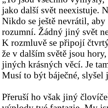
jako další svět neexistuje.
Nikdo se ještě nevrátil, a
rozumní. Žádný jiný svět ne
K rozmluvě se připojí čtvrtý
že v dalším světě jsou hory
jiných krásných věcí. Je tam
Musí to být báječné, slyše
Přeruší ho však jiný človíč
výplody tvé fantazie. My js