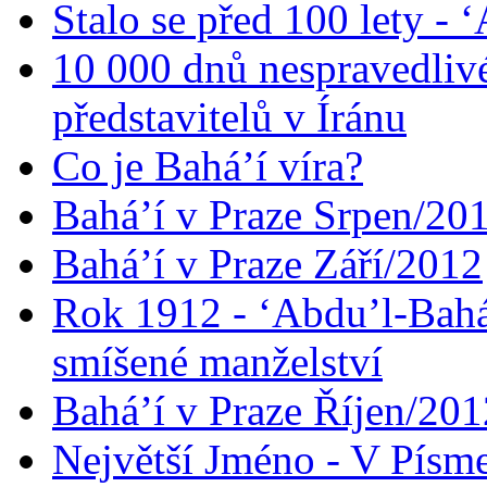
Stalo se před 100 lety -
10 000 dnů nespravedliv
představitelů v Íránu
Co je Bahá’í víra?
Bahá’í v Praze Srpen/20
Bahá’í v Praze Září/2012
Rok 1912 - ‘Abdu’l-Bahá
smíšené manželství
Bahá’í v Praze Říjen/201
Největší Jméno - V Písm