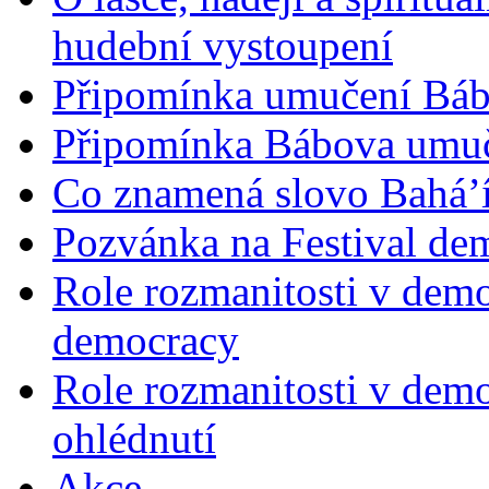
hudební vystoupení
Připomínka umučení Bába
Připomínka Bábova umuče
Co znamená slovo Bahá’í 
Pozvánka na Festival de
Role rozmanitosti v demok
democracy
Role rozmanitosti v demo
ohlédnutí
Akce