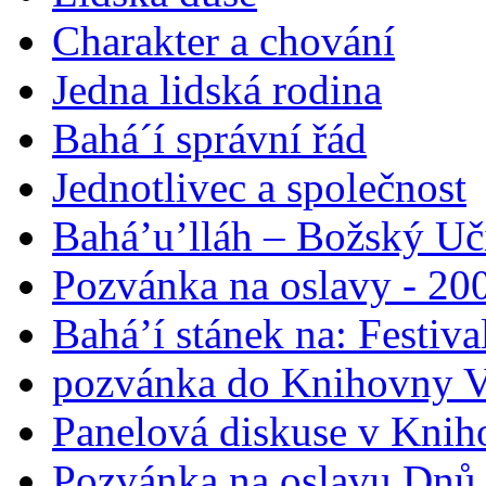
Charakter a chování
Jedna lidská rodina
Bahá´í správní řád
Jednotlivec a společnost
Bahá’u’lláh – Božský Uči
Pozvánka na oslavy - 200
Bahá’í stánek na: Festiv
pozvánka do Knihovny V
Panelová diskuse v Knih
Pozvánka na oslavu Dnů 