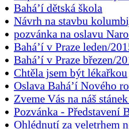
Bahá’í dětská škola
Návrh na stavbu kolumbi
pozvánka na oslavu Naroz
Bahá’í v Praze leden/201
Bahá’í v Praze březen/2
Chtěla jsem být lékařkou
Oslava Bahá’í Nového r
Zveme Vás na náš stáne
Pozvánka - Představení B
Ohlédnutí za veletrhem n