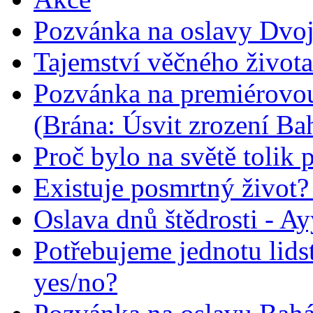
Pozvánka na oslavy Dvoj
Tajemství věčného života
Pozvánka na premiérovou
(Brána: Úsvit zrození Ba
Proč bylo na světě tolik 
Existuje posmrtný život? :
Oslava dnů štědrosti - A
Potřebujeme jednotu lid
yes/no?