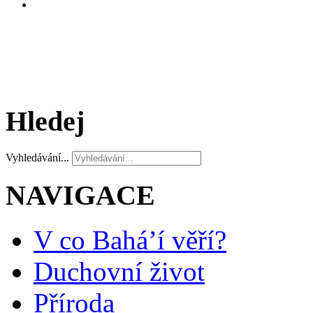
Hledej
Vyhledávání...
NAVIGACE
V co Bahá’í věří?
Duchovní život
Příroda