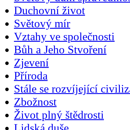
Duchovní život
Světový mír
Vztahy ve společnosti
Bůh a Jeho Stvoření
Zjevení
Příroda
Stále se rozvíjející civili
Zbožnost
Život plný štědrosti
Lidská duše