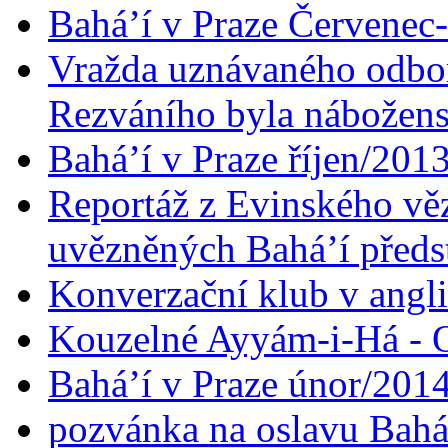
Bahá’í v Praze Červenec
Vražda uznávaného odbor
Rezváního byla nábožen
Bahá’í v Praze říjen/201
Reportáž z Evinského věz
uvězněných Bahá’í předst
Konverzační klub v angl
Kouzelné Ayyám-i-Há - O
Bahá’í v Praze únor/201
pozvánka na oslavu Bahá