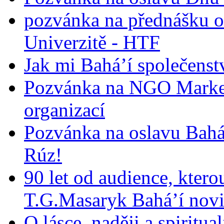
pozvánka na přednášku o
Univerzitě - HTF
Jak mi Bahá’í společenst
Pozvánka na NGO Market
organizací
Pozvánka na oslavu Bah
Rúz!
90 let od audience, ktero
T.G.Masaryk Bahá’í novi
O lásce, naději a spiritua