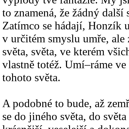
to znamená, že žádný další 
Zatímco se hádají, Honzík 
v určitém smyslu umře, ale 
světa, světa, ve kterém všic
vlastně totéž. Umí–ráme ve 
tohoto světa.
A podobné to bude, až zemř
se do jiného světa, do svě