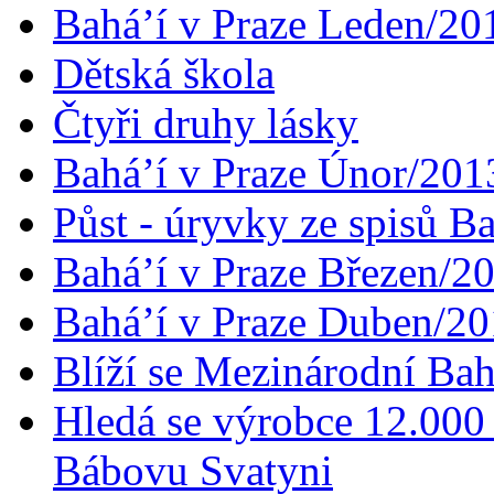
Bahá’í v Praze Leden/20
Dětská škola
Čtyři druhy lásky
Bahá’í v Praze Únor/201
Půst - úryvky ze spisů B
Bahá’í v Praze Březen/2
Bahá’í v Praze Duben/2
Blíží se Mezinárodní Bah
Hledá se výrobce 12.000 
Bábovu Svatyni