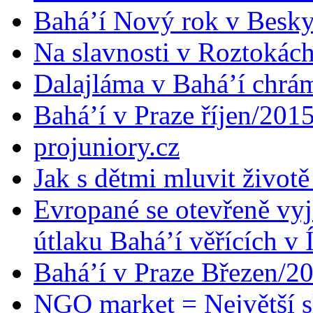
Bahá’í Nový rok v Besk
Na slavnosti v Roztokác
Dalajláma v Bahá’í chrá
Bahá’í v Praze říjen/201
projuniory.cz
Jak s dětmi mluvit životě
Evropané se otevřeně vyj
útlaku Bahá’í věřících v 
Bahá’í v Praze Březen/2
NGO market = Největší s