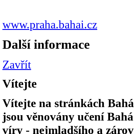
www.praha.bahai.cz
Další informace
Zavřít
Vítejte
Vítejte na stránkách Bahá'
jsou věnovány učení Bahá'
víry - nejmladšího a zár