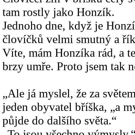
tam rostly jako Honzík.
Jednoho dne, když je Honzík
človíčků velmi smutný a ří
Víte, mám Honzíka rád, a t
brzy umře. Proto jsem tak n
„Ale já myslel, že za světem 
jeden obyvatel bříška, „a m
půjde do dalšího světa.“
„To jsou všechno výmysly,“ 