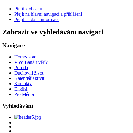
Přejít k obsahu
Přejít na hlavní navigaci a přihlášení
Přejít na další informace
Zobrazit ve vyhledávání navigaci
Navigace
Home-page
V co Bahá’í věří?
Příroda
Duchovní život
Kalendář aktivit
Kontakty
English
Pro Média
Vyhledávání