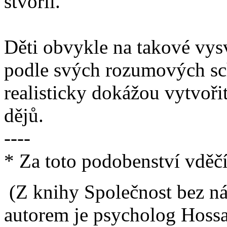
stvořil.“
Děti obvykle na takové vysv
podle svých rozumových sch
realisticky dokážou vytvoři
dějů.
----
* Za toto podobenství vdě
(Z knihy Společnost bez ná
autorem je psycholog Hoss