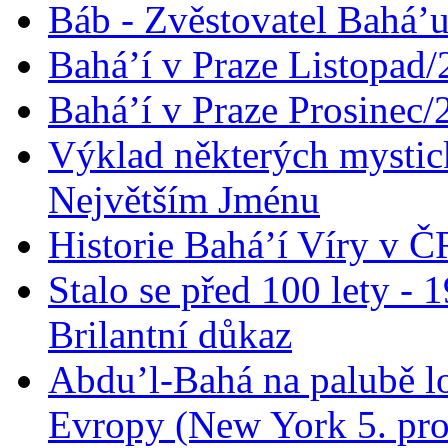
Báb - Zvěstovatel Bahá’u
Bahá’í v Praze Listopad
Bahá’í v Praze Prosinec/
Výklad některých mysti
Největším Jménu
Historie Bahá’í Víry v Č
Stalo se před 100 lety -
Brilantní důkaz
Abdu’l-Bahá na palubě lo
Evropy (New York 5. pro