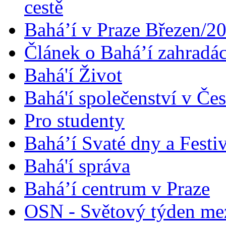
cestě
Bahá’í v Praze Březen/2
Článek o Bahá’í zahradá
Bahá'í Život
Bahá'í společenství v Če
Pro studenty
Bahá’í Svaté dny a Festi
Bahá'í správa
Bahá’í centrum v Praze
OSN - Světový týden me