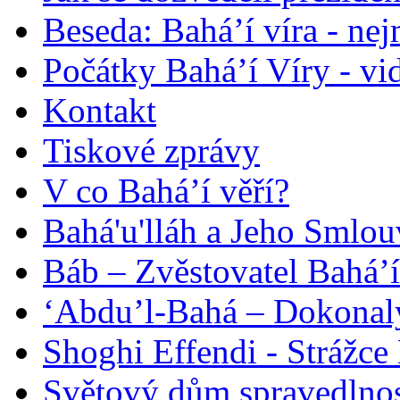
Beseda: Bahá’í víra - ne
Počátky Bahá’í Víry - vi
Kontakt
Tiskové zprávy
V co Bahá’í věří?
Bahá'u'lláh a Jeho Smlou
Báb – Zvěstovatel Bahá’í
‘Abdu’l-Bahá – Dokonalý
Shoghi Effendi - Strážce 
Světový dům spravedlnos