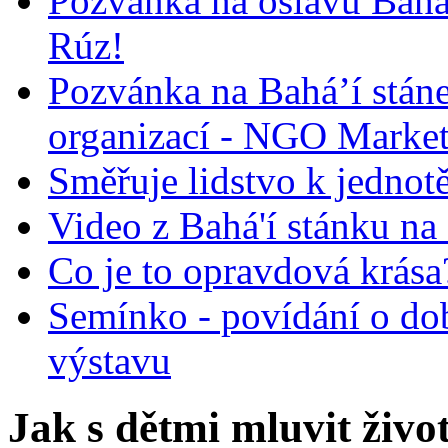
Pozvánka na oslavu Bah
Rúz!
Pozvánka na Bahá’í stán
organizací - NGO Marke
Směřuje lidstvo k jednot
Video z Bahá'í stánku na
Co je to opravdová krása?
Semínko - povídání o do
výstavu
Jak s dětmi mluvit život