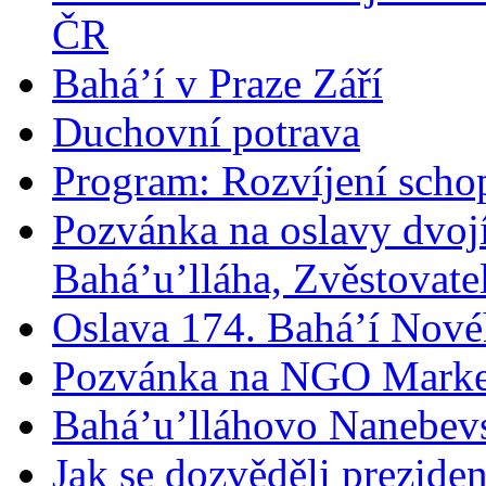
ČR
Bahá’í v Praze Září
Duchovní potrava
Program: Rozvíjení schop
Pozvánka na oslavy dvoj
Bahá’u’lláha, Zvěstovatel
Oslava 174. Bahá’í Nové
Pozvánka na NGO Marke
Bahá’u’lláhovo Nanebev
Jak se dozvěděli prezide