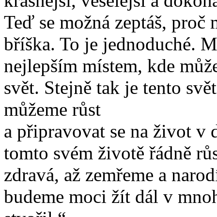
krásnější, veselejší a dokona
Teď se možná zeptáš, proč m
bříška. To je jednoduché. M
nejlepším místem, kde můžem
svět. Stejně tak je tento sv
můžeme růst
a připravovat se na život v 
tomto svém životě řádně růs
zdravá, až zemřeme a narodí
budeme moci žít dál v mnoha