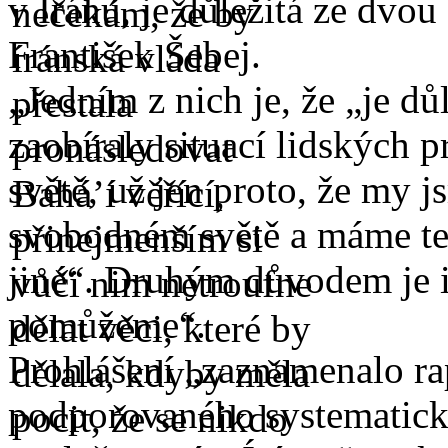
v Íránu, je důležitá ze dvo
František Šebej.
„Jedním z nich je, že „je dů
zaobíraly situací lidských 
světě, už jen proto, že my j
svobodném světě a máme ten
jiné“. Druhým důvodem je i
pomůžeme“.
Prohlášení „zaznamenalo ra
podporovaného systematick