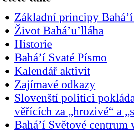
Základní principy Bahá’í
Život Bahá’u’lláha
Historie
Bahá’í Svaté Písmo
Kalendář aktivit
Zajímavé odkazy
Slovenští politici poklád
věřících za „hrozivé“ a „
Bahá’í Světové centrum v