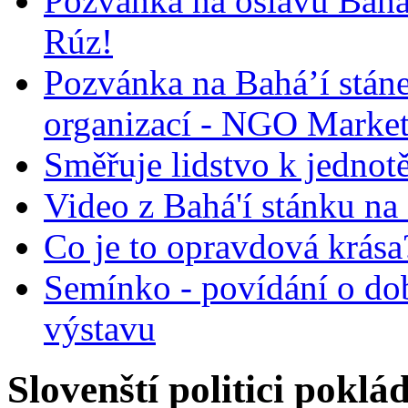
Pozvánka na oslavu Bah
Rúz!
Pozvánka na Bahá’í stán
organizací - NGO Marke
Směřuje lidstvo k jednot
Video z Bahá'í stánku na
Co je to opravdová krása?
Semínko - povídání o do
výstavu
Slovenští politici pokl