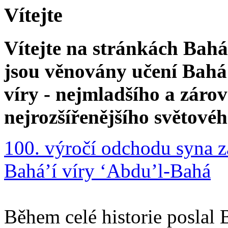
Vítejte
Vítejte na stránkách Bahá'
jsou věnovány učení Bahá'
víry - nejmladšího a zár
nejrozšířenějšího světové
100. výročí odchodu syna z
Bahá’í víry ‘Abdu’l-Bahá
Během celé historie poslal 