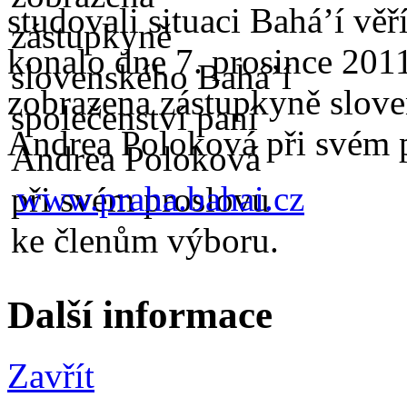
studovali situaci Bahá’í věří
konalo dne 7. prosince 2011
zobrazena zástupkyně slove
Andrea Poloková při svém 
www.praha.bahai.cz
Další informace
Zavřít