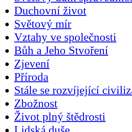
Duchovní život
Světový mír
Vztahy ve společnosti
Bůh a Jeho Stvoření
Zjevení
Příroda
Stále se rozvíjející civili
Zbožnost
Život plný štědrosti
Lidská duše