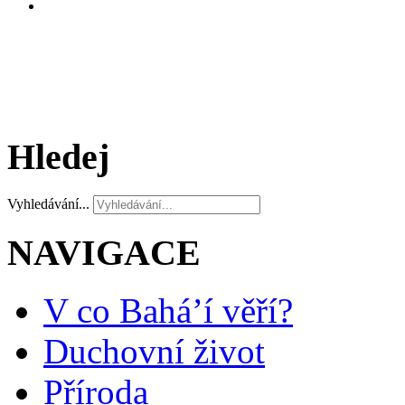
Hledej
Vyhledávání...
NAVIGACE
V co Bahá’í věří?
Duchovní život
Příroda