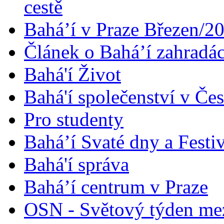
cestě
Bahá’í v Praze Březen/2
Článek o Bahá’í zahradá
Bahá'í Život
Bahá'í společenství v Če
Pro studenty
Bahá’í Svaté dny a Festi
Bahá'í správa
Bahá’í centrum v Praze
OSN - Světový týden me