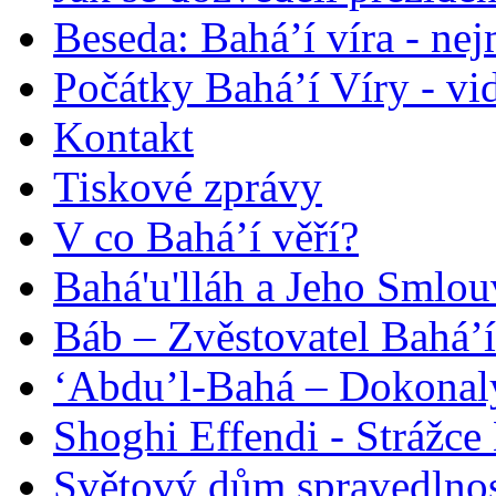
Beseda: Bahá’í víra - ne
Počátky Bahá’í Víry - vi
Kontakt
Tiskové zprávy
V co Bahá’í věří?
Bahá'u'lláh a Jeho Smlou
Báb – Zvěstovatel Bahá’í
‘Abdu’l-Bahá – Dokonalý
Shoghi Effendi - Strážce 
Světový dům spravedlnos