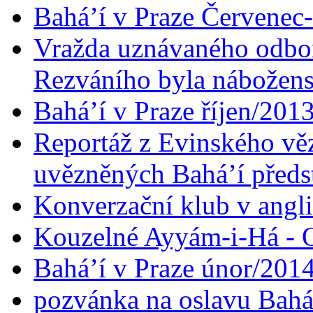
Bahá’í v Praze Červenec
Vražda uznávaného odbor
Rezváního byla nábožen
Bahá’í v Praze říjen/201
Reportáž z Evinského věz
uvězněných Bahá’í předst
Konverzační klub v angl
Kouzelné Ayyám-i-Há - O
Bahá’í v Praze únor/201
pozvánka na oslavu Bahá