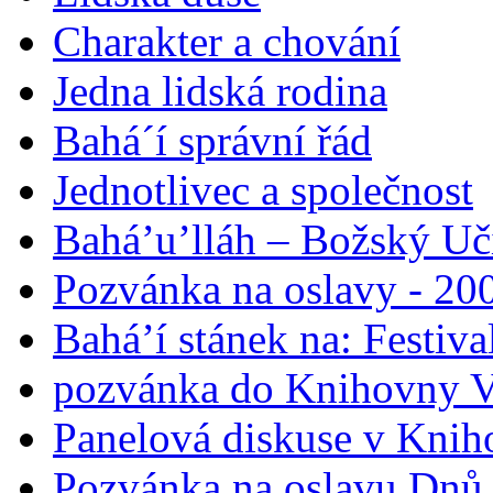
Charakter a chování
Jedna lidská rodina
Bahá´í správní řád
Jednotlivec a společnost
Bahá’u’lláh – Božský Uči
Pozvánka na oslavy - 200
Bahá’í stánek na: Festiv
pozvánka do Knihovny V
Panelová diskuse v Knih
Pozvánka na oslavu Dnů 