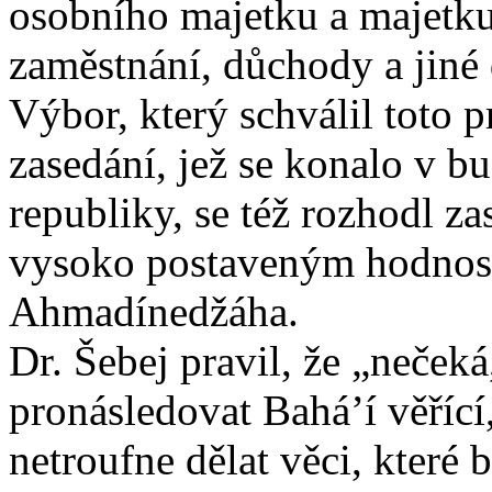
osobního majetku a majetku
zaměstnání, důchody a jiné
Výbor, který schválil toto 
zasedání, jež se konalo v 
republiky, se též rozhodl z
vysoko postaveným hodnost
Ahmadínedžáha.
Dr. Šebej pravil, že „nečeká
pronásledovat Bahá’í věřící
netroufne dělat věci, které 