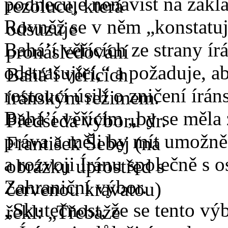
podněcuje nenávist na zákl
Rovněž se v něm „konstatuj
Bahá’í věřících ze strany í
odstrašující,“ a požaduje, a
rostoucí úsilí o zničení írá
Bahá’í věřícím „by se měla z
práva a měli by mít umožně
a rozvoji Íránu společně s 
Zahraniční výbor.
„Skutečnost, že se tento vý