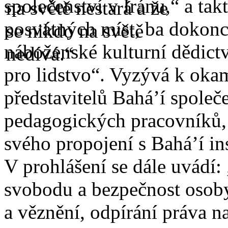
společenství v Íránu,“ a tak
posvátných míst, ba dokonce
náboženské kulturní dědict
pro lidstvo“. Vyzývá k oka
představitelů Bahá’í společe
pedagogických pracovníků, 
svého propojení s Bahá’í in
V prohlášení se dále uvádí: 
svobodu a bezpečnost osoby,
a věznění, odpírání práva na