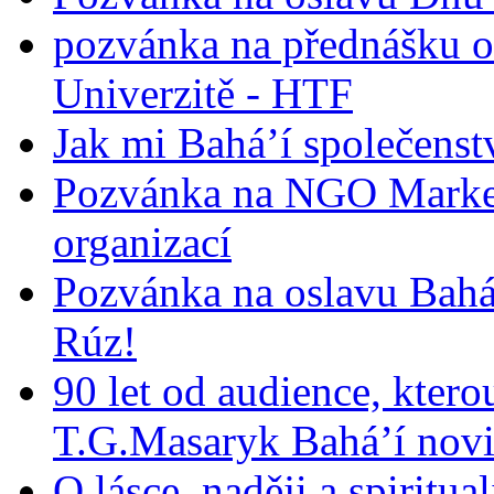
pozvánka na přednášku o
Univerzitě - HTF
Jak mi Bahá’í společenst
Pozvánka na NGO Market
organizací
Pozvánka na oslavu Bah
Rúz!
90 let od audience, ktero
T.G.Masaryk Bahá’í novi
O lásce, naději a spiritua