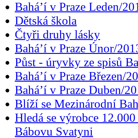
Bahá’í v Praze Leden/20
Dětská škola
Čtyři druhy lásky
Bahá’í v Praze Únor/201
Půst - úryvky ze spisů B
Bahá’í v Praze Březen/2
Bahá’í v Praze Duben/2
Blíží se Mezinárodní Bah
Hledá se výrobce 12.000 
Bábovu Svatyni