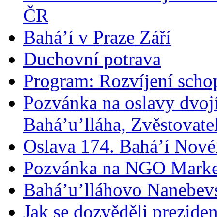
ČR
Bahá’í v Praze Září
Duchovní potrava
Program: Rozvíjení schop
Pozvánka na oslavy dvoj
Bahá’u’lláha, Zvěstovatel
Oslava 174. Bahá’í Nové
Pozvánka na NGO Marke
Bahá’u’lláhovo Nanebev
Jak se dozvěděli prezide