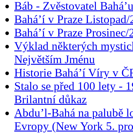
Báb - Zvěstovatel Bahá’u
Bahá’í v Praze Listopad
Bahá’í v Praze Prosinec/
Výklad některých mysti
Největším Jménu
Historie Bahá’í Víry v Č
Stalo se před 100 lety -
Brilantní důkaz
Abdu’l-Bahá na palubě lo
Evropy (New York 5. pro