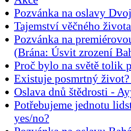
Pozvánka na oslavy Dvoj
Tajemství věčného života
Pozvánka na premiérovou
(Brána: Úsvit zrození Ba
Proč bylo na světě tolik 
Existuje posmrtný život? :
Oslava dnů štědrosti - A
Potřebujeme jednotu lid
yes/no?