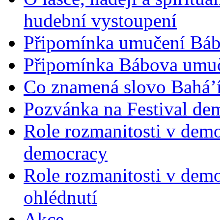
hudební vystoupení
Připomínka umučení Bába
Připomínka Bábova umuče
Co znamená slovo Bahá’í 
Pozvánka na Festival de
Role rozmanitosti v demok
democracy
Role rozmanitosti v demo
ohlédnutí
Akce