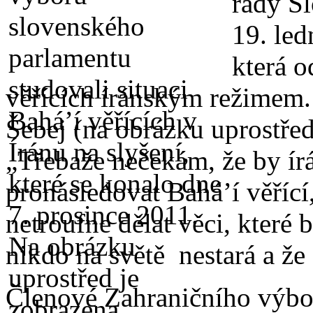
rady Sl
19. led
která o
věřících íránským režimem.
Šebej (na obrázku uprostřed
„Třebaže nečekám, že by írá
pronásledovat Bahá’í věřící
netroufne dělat věci, které 
nikdo na světě nestará a že
Členové Zahraničního výbo