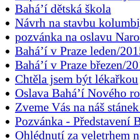
Bahá’í dětská škola
Návrh na stavbu kolumbi
pozvánka na oslavu Naroz
Bahá’í v Praze leden/201
Bahá’í v Praze březen/2
Chtěla jsem být lékařkou
Oslava Bahá’í Nového r
Zveme Vás na náš stáne
Pozvánka - Představení B
Ohlédnutí za veletrhem n