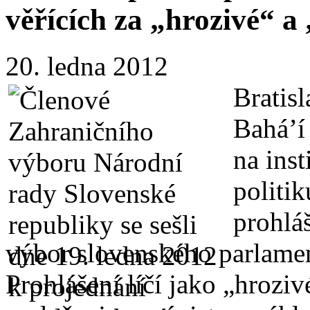
věřících za „hrozivé“ a
20. ledna 2012
Bratis
Bahá’í
na ins
politik
prohlá
výbor slovenského parlame
Prohlášení líčí jako „hroziv