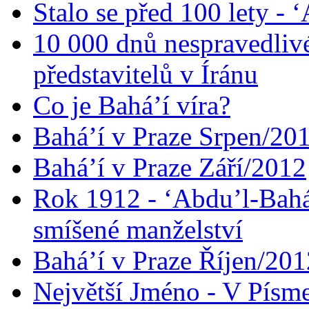
Stalo se před 100 lety -
10 000 dnů nespravedliv
představitelů v Íránu
Co je Bahá’í víra?
Bahá’í v Praze Srpen/20
Bahá’í v Praze Září/2012
Rok 1912 - ‘Abdu’l-Bahá
smíšené manželství
Bahá’í v Praze Říjen/201
Největší Jméno - V Písm