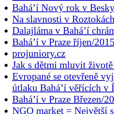
Bahá’í Nový rok v Besk
Na slavnosti v Roztokác
Dalajláma v Bahá’í chrá
Bahá’í v Praze říjen/201
projuniory.cz
Jak s dětmi mluvit životě
Evropané se otevřeně vyj
útlaku Bahá’í věřících v 
Bahá’í v Praze Březen/2
NGO market = Největší s