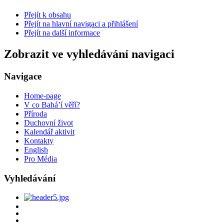
Přejít k obsahu
Přejít na hlavní navigaci a přihlášení
Přejít na další informace
Zobrazit ve vyhledávání navigaci
Navigace
Home-page
V co Bahá’í věří?
Příroda
Duchovní život
Kalendář aktivit
Kontakty
English
Pro Média
Vyhledávání