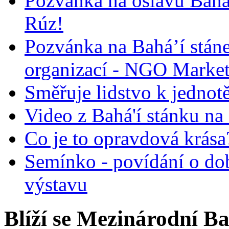
Pozvánka na oslavu Bah
Rúz!
Pozvánka na Bahá’í stán
organizací - NGO Marke
Směřuje lidstvo k jednot
Video z Bahá'í stánku na
Co je to opravdová krása?
Semínko - povídání o do
výstavu
Blíží se Mezinárodní B