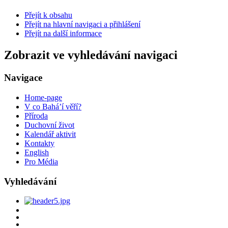
Přejít k obsahu
Přejít na hlavní navigaci a přihlášení
Přejít na další informace
Zobrazit ve vyhledávání navigaci
Navigace
Home-page
V co Bahá’í věří?
Příroda
Duchovní život
Kalendář aktivit
Kontakty
English
Pro Média
Vyhledávání