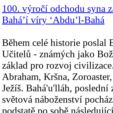
100. výročí odchodu syna z
Bahá’í víry ‘Abdu’l-Bahá
Během celé historie poslal 
Učitelů - známých jako Boží
základ pro rozvoj civilizace
Abraham, Kršna, Zoroaster
Ježíš. Bahá'u'lláh, poslední 
světová náboženství pocháze
podstatě po sobě následují