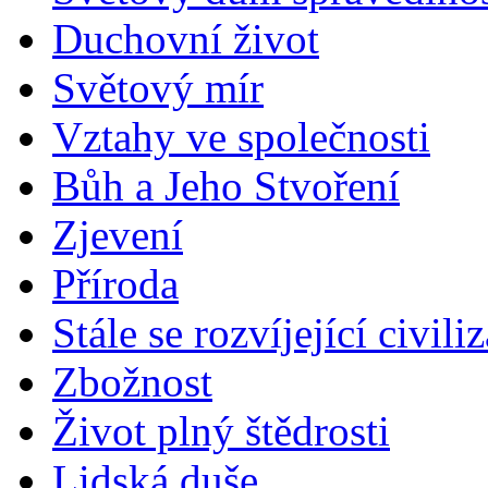
Duchovní život
Světový mír
Vztahy ve společnosti
Bůh a Jeho Stvoření
Zjevení
Příroda
Stále se rozvíjející civili
Zbožnost
Život plný štědrosti
Lidská duše