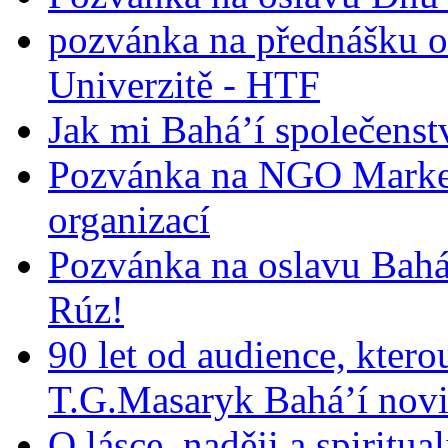
pozvánka na přednášku o
Univerzitě - HTF
Jak mi Bahá’í společenst
Pozvánka na NGO Market
organizací
Pozvánka na oslavu Bah
Rúz!
90 let od audience, ktero
T.G.Masaryk Bahá’í novi
O lásce, naději a spiritua