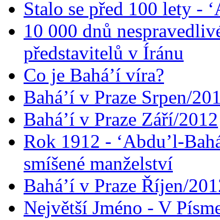
Stalo se před 100 lety -
10 000 dnů nespravedliv
představitelů v Íránu
Co je Bahá’í víra?
Bahá’í v Praze Srpen/20
Bahá’í v Praze Září/2012
Rok 1912 - ‘Abdu’l-Bahá
smíšené manželství
Bahá’í v Praze Říjen/201
Největší Jméno - V Písm