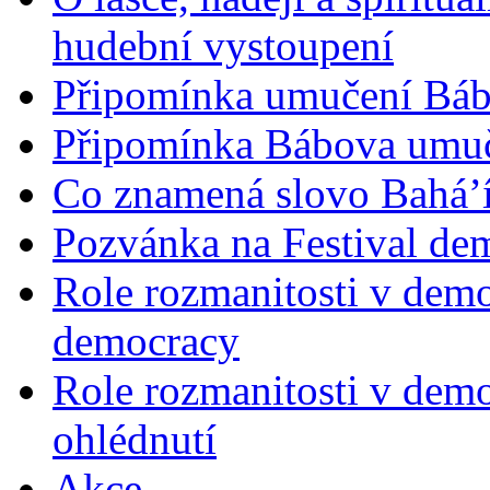
hudební vystoupení
Připomínka umučení Bába
Připomínka Bábova umuče
Co znamená slovo Bahá’í 
Pozvánka na Festival de
Role rozmanitosti v demok
democracy
Role rozmanitosti v demo
ohlédnutí
Akce