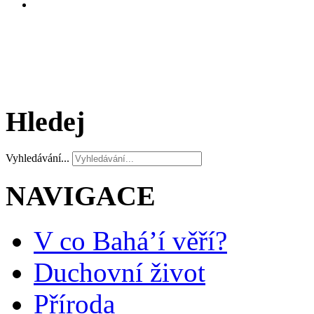
Hledej
Vyhledávání...
NAVIGACE
V co Bahá’í věří?
Duchovní život
Příroda