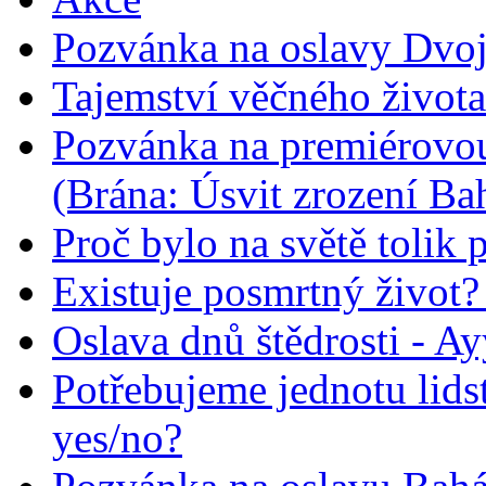
Pozvánka na oslavy Dvoj
Tajemství věčného života
Pozvánka na premiérovou
(Brána: Úsvit zrození Ba
Proč bylo na světě tolik 
Existuje posmrtný život? :
Oslava dnů štědrosti - A
Potřebujeme jednotu lid
yes/no?