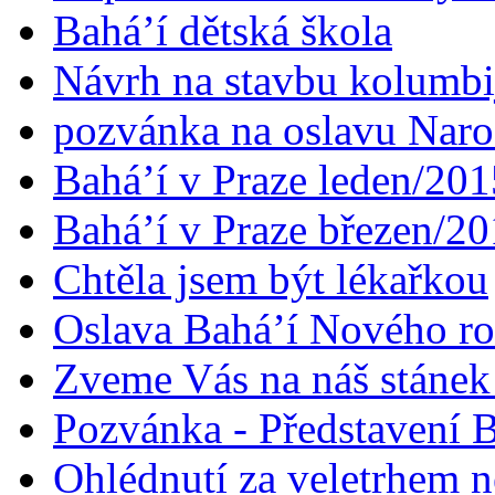
Bahá’í dětská škola
Návrh na stavbu kolumbi
pozvánka na oslavu Naroz
Bahá’í v Praze leden/201
Bahá’í v Praze březen/2
Chtěla jsem být lékařkou
Oslava Bahá’í Nového r
Zveme Vás na náš stáne
Pozvánka - Představení B
Ohlédnutí za veletrhem n