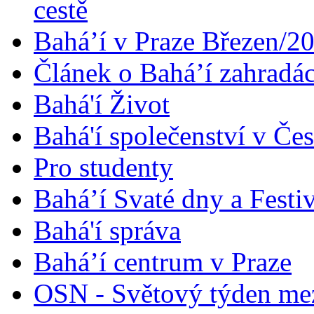
cestě
Bahá’í v Praze Březen/2
Článek o Bahá’í zahradá
Bahá'í Život
Bahá'í společenství v Če
Pro studenty
Bahá’í Svaté dny a Festi
Bahá'í správa
Bahá’í centrum v Praze
OSN - Světový týden me