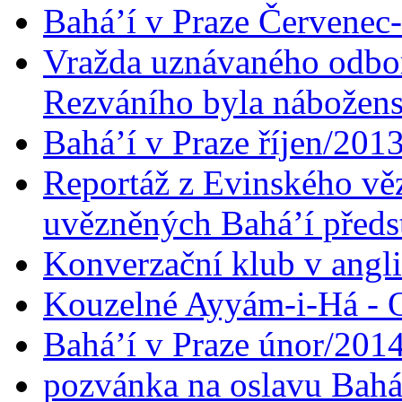
Bahá’í v Praze Červenec
Vražda uznávaného odbor
Rezváního byla nábožen
Bahá’í v Praze říjen/201
Reportáž z Evinského věz
uvězněných Bahá’í předst
Konverzační klub v angl
Kouzelné Ayyám-i-Há - O
Bahá’í v Praze únor/201
pozvánka na oslavu Bahá