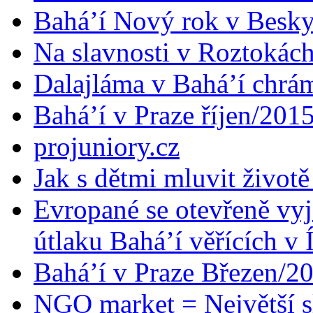
Bahá’í Nový rok v Besk
Na slavnosti v Roztokác
Dalajláma v Bahá’í chrá
Bahá’í v Praze říjen/201
projuniory.cz
Jak s dětmi mluvit životě
Evropané se otevřeně vyj
útlaku Bahá’í věřících v 
Bahá’í v Praze Březen/2
NGO market = Největší s