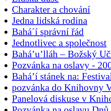
Charakter a chování
Jedna lidská rodina
Bahá´í správní řád
Jednotlivec a společnost
Bahá’u’lláh – Božský Uči
Pozvánka na oslavy - 200
Bahá’í stánek na: Festiv
pozvánka do Knihovny V
Panelová diskuse v Knih
Pozvánka na oslavu Dnů 