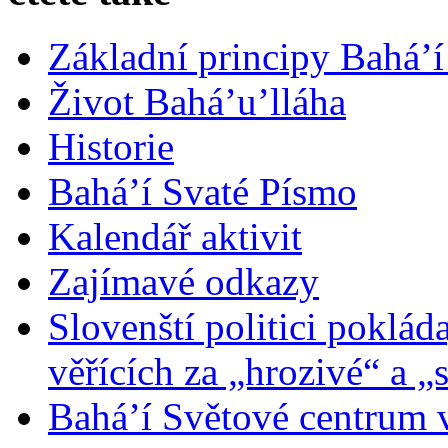
Základní principy Bahá’í
Život Bahá’u’lláha
Historie
Bahá’í Svaté Písmo
Kalendář aktivit
Zajímavé odkazy
Slovenští politici poklád
věřících za „hrozivé“ a „
Bahá’í Světové centrum v