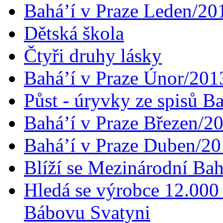
Bahá’í v Praze Leden/20
Dětská škola
Čtyři druhy lásky
Bahá’í v Praze Únor/201
Půst - úryvky ze spisů B
Bahá’í v Praze Březen/2
Bahá’í v Praze Duben/2
Blíží se Mezinárodní Bah
Hledá se výrobce 12.000 
Bábovu Svatyni