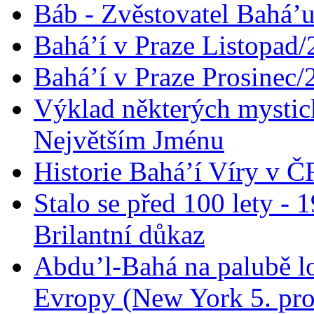
Báb - Zvěstovatel Bahá’u
Bahá’í v Praze Listopad
Bahá’í v Praze Prosinec/
Výklad některých mysti
Největším Jménu
Historie Bahá’í Víry v Č
Stalo se před 100 lety -
Brilantní důkaz
Abdu’l-Bahá na palubě lo
Evropy (New York 5. pro