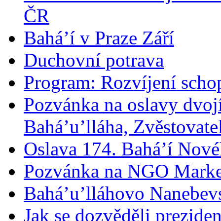
ČR
Bahá’í v Praze Září
Duchovní potrava
Program: Rozvíjení schop
Pozvánka na oslavy dvoj
Bahá’u’lláha, Zvěstovatel
Oslava 174. Bahá’í Nové
Pozvánka na NGO Marke
Bahá’u’lláhovo Nanebev
Jak se dozvěděli prezide