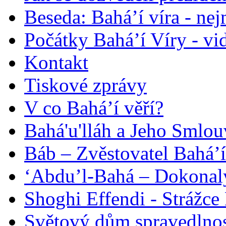
Beseda: Bahá’í víra - ne
Počátky Bahá’í Víry - vi
Kontakt
Tiskové zprávy
V co Bahá’í věří?
Bahá'u'lláh a Jeho Smlou
Báb – Zvěstovatel Bahá’í
‘Abdu’l-Bahá – Dokonalý
Shoghi Effendi - Strážce 
Světový dům spravedlnos