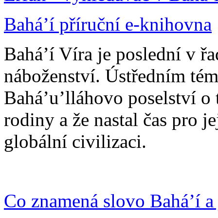
Bahá’í příruční e-knihovna
Bahá’í Víra je poslední v ř
náboženství. Ústředním tém
Bahá’u’lláhovo poselství o 
rodiny a že nastal čas pro j
globální civilizaci.
Co znamená slovo Bahá’í a 