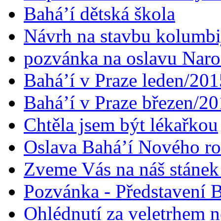
Bahá’í dětská škola
Návrh na stavbu kolumbi
pozvánka na oslavu Naroz
Bahá’í v Praze leden/201
Bahá’í v Praze březen/2
Chtěla jsem být lékařkou
Oslava Bahá’í Nového r
Zveme Vás na náš stáne
Pozvánka - Představení B
Ohlédnutí za veletrhem n