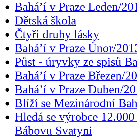
Bahá’í v Praze Leden/20
Dětská škola
Čtyři druhy lásky
Bahá’í v Praze Únor/201
Půst - úryvky ze spisů B
Bahá’í v Praze Březen/2
Bahá’í v Praze Duben/2
Blíží se Mezinárodní Bah
Hledá se výrobce 12.000 
Bábovu Svatyni