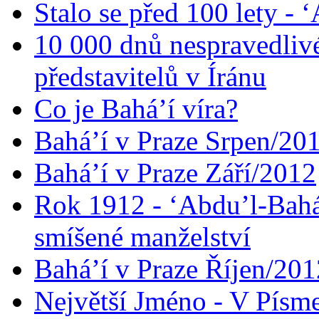
Stalo se před 100 lety -
10 000 dnů nespravedliv
představitelů v Íránu
Co je Bahá’í víra?
Bahá’í v Praze Srpen/20
Bahá’í v Praze Září/2012
Rok 1912 - ‘Abdu’l-Bahá
smíšené manželství
Bahá’í v Praze Říjen/201
Největší Jméno - V Písm