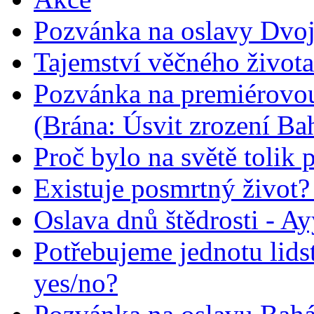
Pozvánka na oslavy Dvoj
Tajemství věčného života
Pozvánka na premiérovou
(Brána: Úsvit zrození Ba
Proč bylo na světě tolik 
Existuje posmrtný život? :
Oslava dnů štědrosti - A
Potřebujeme jednotu lid
yes/no?