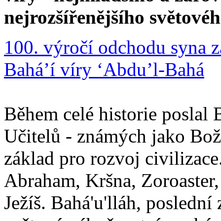
nejrozšířenějšího světové
100. výročí odchodu syna z
Bahá’í víry ‘Abdu’l-Bahá
Během celé historie poslal 
Učitelů - známých jako Boží
základ pro rozvoj civilizace
Abraham, Kršna, Zoroaster
Ježíš. Bahá'u'lláh, poslední 