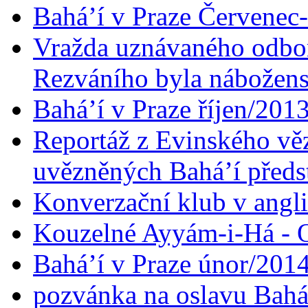
Bahá’í v Praze Červenec
Vražda uznávaného odbor
Rezváního byla nábožen
Bahá’í v Praze říjen/201
Reportáž z Evinského věz
uvězněných Bahá’í předst
Konverzační klub v angl
Kouzelné Ayyám-i-Há - O
Bahá’í v Praze únor/201
pozvánka na oslavu Bahá