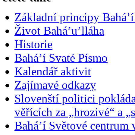
Základní principy Bahá’í
Život Bahá’u’lláha
Historie
Bahá’í Svaté Písmo
Kalendář aktivit
Zajímavé odkazy
Slovenští politici poklád
věřících za „hrozivé“ a „
Bahá’í Světové centrum v