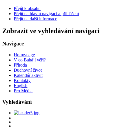
Přejít k obsahu
Přejít na hlavní navigaci a přihlášení
Přejít na další informace
Zobrazit ve vyhledávání navigaci
Navigace
Home-page
V co Bahá’í věří?
Příroda
Duchovní život
Kalendář aktivit
Kontakty
English
Pro Média
Vyhledávání