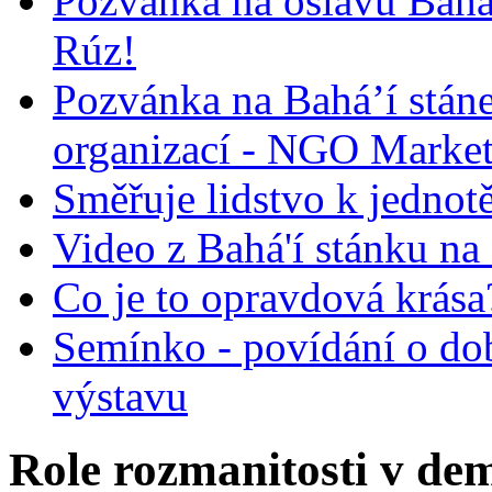
Pozvánka na oslavu Bah
Rúz!
Pozvánka na Bahá’í stán
organizací - NGO Marke
Směřuje lidstvo k jednot
Video z Bahá'í stánku na
Co je to opravdová krása?
Semínko - povídání o do
výstavu
Role rozmanitosti v demo