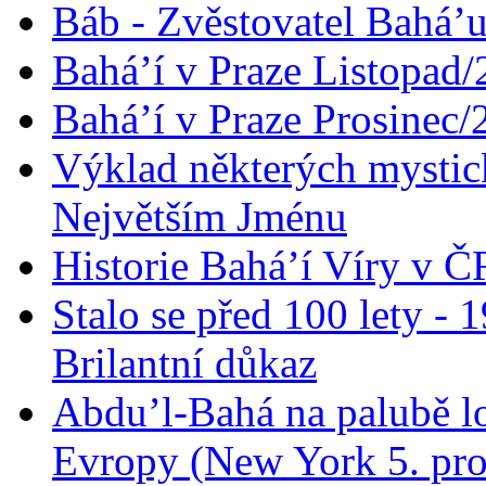
Báb - Zvěstovatel Bahá’u
Bahá’í v Praze Listopad
Bahá’í v Praze Prosinec/
Výklad některých mysti
Největším Jménu
Historie Bahá’í Víry v Č
Stalo se před 100 lety -
Brilantní důkaz
Abdu’l-Bahá na palubě lo
Evropy (New York 5. pro