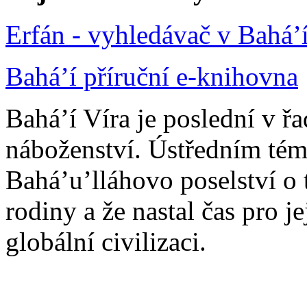
Erfán - vyhledávač v Bahá’
Bahá’í příruční e-knihovna
Bahá’í Víra je poslední v ř
náboženství. Ústředním tém
Bahá’u’lláhovo poselství o 
rodiny a že nastal čas pro j
globální civilizaci.