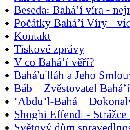
Beseda: Bahá’í víra - ne
Počátky Bahá’í Víry - vi
Kontakt
Tiskové zprávy
V co Bahá’í věří?
Bahá'u'lláh a Jeho Smlou
Báb – Zvěstovatel Bahá’í
‘Abdu’l-Bahá – Dokonalý
Shoghi Effendi - Strážce 
Světový dům spravedlnos