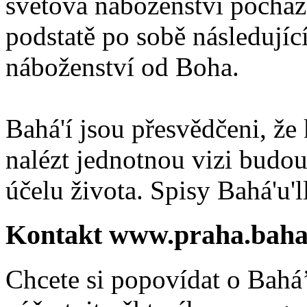
světová náboženství pocháze
podstatě po sobě následují
náboženství od Boha.
Bahá'í jsou přesvědčeni, že 
nalézt jednotnou vizi budou
účelu života. Spisy Bahá'u'll
Kontakt www.praha.baha
Chcete si popovídat o Bahá’