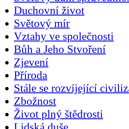
Duchovní život
Světový mír
Vztahy ve společnosti
Bůh a Jeho Stvoření
Zjevení
Příroda
Stále se rozvíjející civili
Zbožnost
Život plný štědrosti
Lidská duše