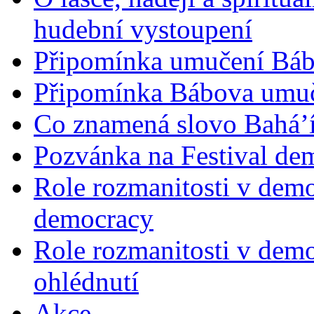
hudební vystoupení
Připomínka umučení Bába
Připomínka Bábova umuče
Co znamená slovo Bahá’í 
Pozvánka na Festival de
Role rozmanitosti v demok
democracy
Role rozmanitosti v demo
ohlédnutí
Akce