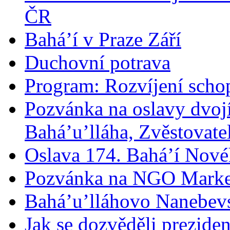
ČR
Bahá’í v Praze Září
Duchovní potrava
Program: Rozvíjení schop
Pozvánka na oslavy dvoj
Bahá’u’lláha, Zvěstovatel
Oslava 174. Bahá’í Nové
Pozvánka na NGO Marke
Bahá’u’lláhovo Nanebev
Jak se dozvěděli prezide