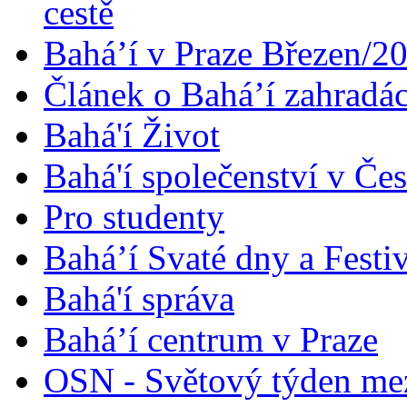
cestě
Bahá’í v Praze Březen/2
Článek o Bahá’í zahradá
Bahá'í Život
Bahá'í společenství v Če
Pro studenty
Bahá’í Svaté dny a Festi
Bahá'í správa
Bahá’í centrum v Praze
OSN - Světový týden me