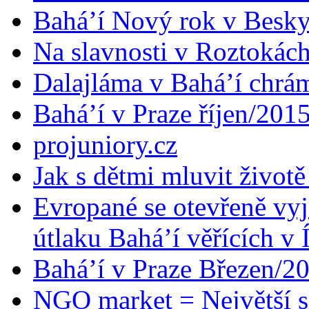
Bahá’í Nový rok v Besk
Na slavnosti v Roztokác
Dalajláma v Bahá’í chrá
Bahá’í v Praze říjen/201
projuniory.cz
Jak s dětmi mluvit životě
Evropané se otevřeně vyj
útlaku Bahá’í věřících v 
Bahá’í v Praze Březen/2
NGO market = Největší s