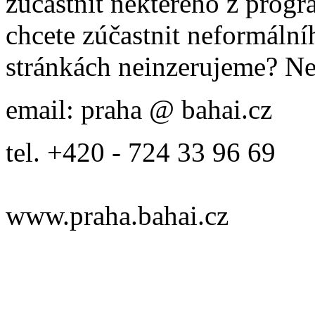
zúčastnit některého z prog
chcete zúčastnit neformálníh
stránkách neinzerujeme? Ne
email: praha @ bahai.cz
tel. +420 - 724 33 96 69
www.praha.bahai.cz