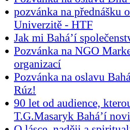
pozvánka na přednášku o
Univerzitě - HTF
Jak mi Bahá’í společenst
Pozvánka na NGO Market
organizací
Pozvánka na oslavu Bah
Rúz!
90 let od audience, ktero
T.G.Masaryk Bahá’í novi
O lásce, naději a spiritua