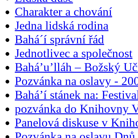
Charakter a chování
Jedna lidská rodina
Bahá´í správní řád
Jednotlivec a společnost
Bahá’u’lláh – Božský Uči
Pozvánka na oslavy - 200
Bahá’í stánek na: Festiv
pozvánka do Knihovny V
Panelová diskuse v Knih
Pozvánka na oslavu Dnů 