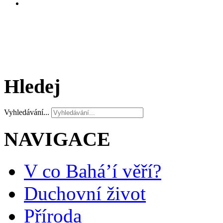
Hledej
Vyhledávání...
NAVIGACE
V co Bahá’í věří?
Duchovní život
Příroda