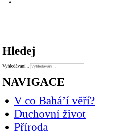
Hledej
Vyhledávání...
NAVIGACE
V co Bahá’í věří?
Duchovní život
Příroda