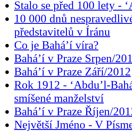
Stalo se před 100 lety -
10 000 dnů nespravedliv
představitelů v Íránu
Co je Bahá’í víra?
Bahá’í v Praze Srpen/20
Bahá’í v Praze Září/2012
Rok 1912 - ‘Abdu’l-Bahá
smíšené manželství
Bahá’í v Praze Říjen/201
Největší Jméno - V Písm