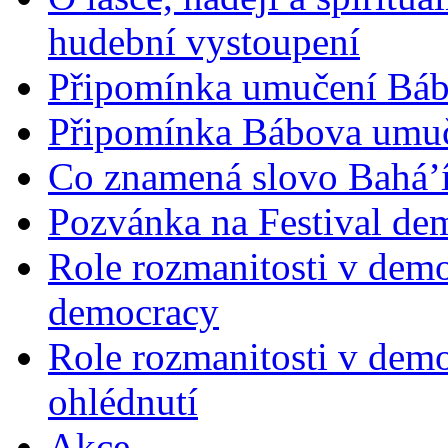
hudební vystoupení
Připomínka umučení Bába
Připomínka Bábova umuče
Co znamená slovo Bahá’í 
Pozvánka na Festival de
Role rozmanitosti v demok
democracy
Role rozmanitosti v demo
ohlédnutí
Akce