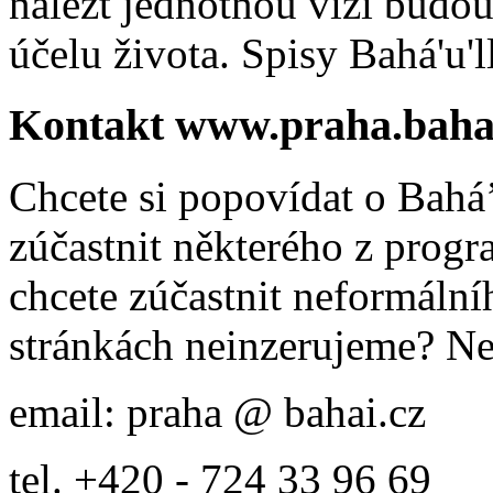
nalézt jednotnou vizi budou
účelu života. Spisy Bahá'u'll
Kontakt www.praha.baha
Chcete si popovídat o Bahá’
zúčastnit některého z prog
chcete zúčastnit neformálníh
stránkách neinzerujeme? Ne
email: praha @ bahai.cz
tel. +420 - 724 33 96 69