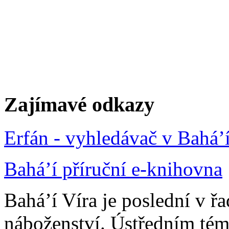
Zajímavé odkazy
Erfán - vyhledávač v Bahá’
Bahá’í příruční e-knihovna
Bahá’í Víra je poslední v ř
náboženství. Ústředním tém