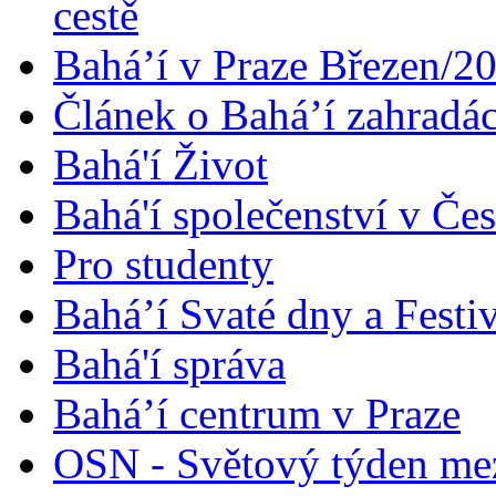
cestě
Bahá’í v Praze Březen/2
Článek o Bahá’í zahradá
Bahá'í Život
Bahá'í společenství v Če
Pro studenty
Bahá’í Svaté dny a Festi
Bahá'í správa
Bahá’í centrum v Praze
OSN - Světový týden me