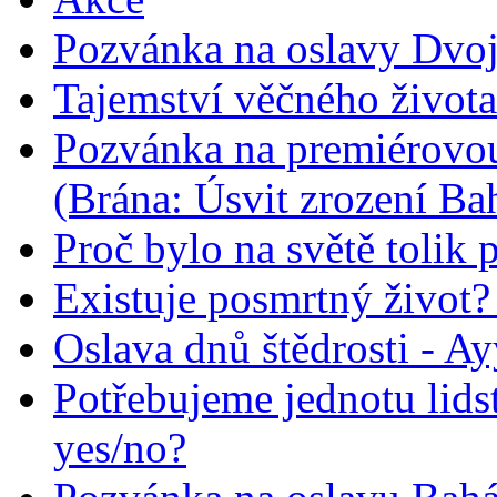
Pozvánka na oslavy Dvoj
Tajemství věčného života
Pozvánka na premiérovou
(Brána: Úsvit zrození Ba
Proč bylo na světě tolik 
Existuje posmrtný život? :
Oslava dnů štědrosti - A
Potřebujeme jednotu lid
yes/no?