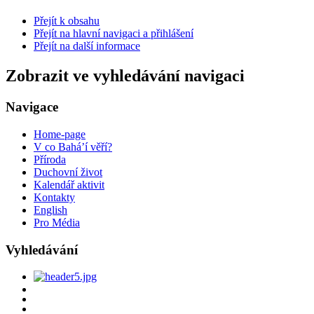
Přejít k obsahu
Přejít na hlavní navigaci a přihlášení
Přejít na další informace
Zobrazit ve vyhledávání navigaci
Navigace
Home-page
V co Bahá’í věří?
Příroda
Duchovní život
Kalendář aktivit
Kontakty
English
Pro Média
Vyhledávání