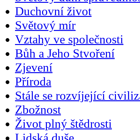
Duchovní život
Světový mír
Vztahy ve společnosti
Bůh a Jeho Stvoření
Zjevení
Příroda
Stále se rozvíjející civili
Zbožnost
Život plný štědrosti
Lidská duše