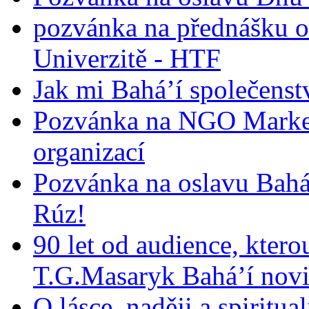
pozvánka na přednášku o
Univerzitě - HTF
Jak mi Bahá’í společenst
Pozvánka na NGO Market
organizací
Pozvánka na oslavu Bah
Rúz!
90 let od audience, ktero
T.G.Masaryk Bahá’í novi
O lásce, naději a spiritua