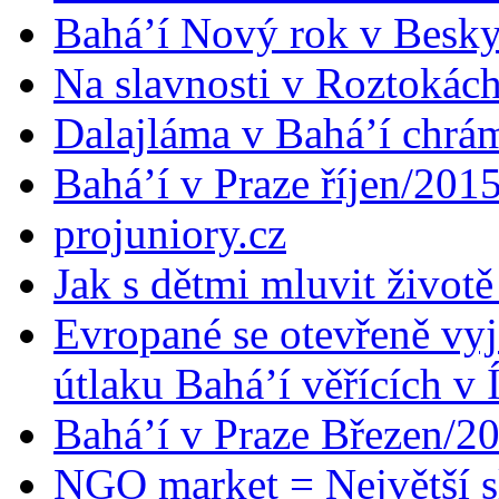
Bahá’í Nový rok v Besk
Na slavnosti v Roztokác
Dalajláma v Bahá’í chrá
Bahá’í v Praze říjen/201
projuniory.cz
Jak s dětmi mluvit životě
Evropané se otevřeně vyj
útlaku Bahá’í věřících v 
Bahá’í v Praze Březen/2
NGO market = Největší s