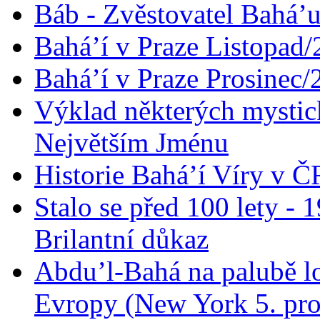
Báb - Zvěstovatel Bahá’u
Bahá’í v Praze Listopad
Bahá’í v Praze Prosinec/
Výklad některých mysti
Největším Jménu
Historie Bahá’í Víry v Č
Stalo se před 100 lety -
Brilantní důkaz
Abdu’l-Bahá na palubě lo
Evropy (New York 5. pro