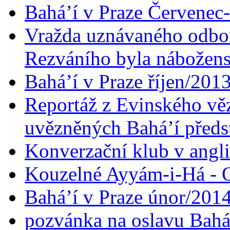
Bahá’í v Praze Červenec
Vražda uznávaného odbor
Rezváního byla nábožen
Bahá’í v Praze říjen/201
Reportáž z Evinského věz
uvězněných Bahá’í předst
Konverzační klub v angl
Kouzelné Ayyám-i-Há - O
Bahá’í v Praze únor/201
pozvánka na oslavu Bahá