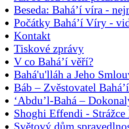
Beseda: Bahá’í víra - ne
Počátky Bahá’í Víry - vi
Kontakt
Tiskové zprávy
V co Bahá’í věří?
Bahá'u'lláh a Jeho Smlou
Báb – Zvěstovatel Bahá’í
‘Abdu’l-Bahá – Dokonalý
Shoghi Effendi - Strážce 
Světový dům spravedlnos