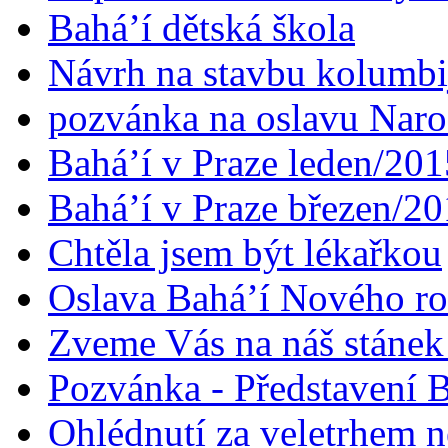
Bahá’í dětská škola
Návrh na stavbu kolumbi
pozvánka na oslavu Naroz
Bahá’í v Praze leden/201
Bahá’í v Praze březen/2
Chtěla jsem být lékařkou
Oslava Bahá’í Nového r
Zveme Vás na náš stáne
Pozvánka - Představení B
Ohlédnutí za veletrhem n