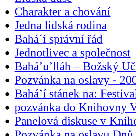
Charakter a chování
Jedna lidská rodina
Bahá´í správní řád
Jednotlivec a společnost
Bahá’u’lláh – Božský Uči
Pozvánka na oslavy - 200
Bahá’í stánek na: Festiv
pozvánka do Knihovny V
Panelová diskuse v Knih
Pozvánka na oslavu Dnů 