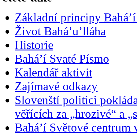
Základní principy Bahá’í
Život Bahá’u’lláha
Historie
Bahá’í Svaté Písmo
Kalendář aktivit
Zajímavé odkazy
Slovenští politici poklád
věřících za „hrozivé“ a „
Bahá’í Světové centrum v