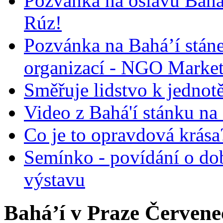
Pozvánka na oslavu Bah
Rúz!
Pozvánka na Bahá’í stán
organizací - NGO Marke
Směřuje lidstvo k jednot
Video z Bahá'í stánku na
Co je to opravdová krása?
Semínko - povídání o do
výstavu
Bahá’í v Praze Červene