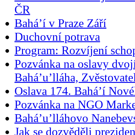
ČR
Bahá’í v Praze Září
Duchovní potrava
Program: Rozvíjení schop
Pozvánka na oslavy dvoj
Bahá’u’lláha, Zvěstovatel
Oslava 174. Bahá’í Nové
Pozvánka na NGO Marke
Bahá’u’lláhovo Nanebev
Jak se dozvěděli prezide