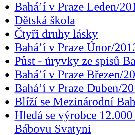
Bahá’í v Praze Leden/20
Dětská škola
Čtyři druhy lásky
Bahá’í v Praze Únor/201
Půst - úryvky ze spisů B
Bahá’í v Praze Březen/2
Bahá’í v Praze Duben/2
Blíží se Mezinárodní Bah
Hledá se výrobce 12.000 
Bábovu Svatyni