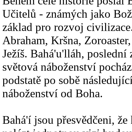
Během celé historie poslal 
Učitelů - známých jako Boží
základ pro rozvoj civilizace
Abraham, Kršna, Zoroaster
Ježíš. Bahá'u'lláh, poslední 
světová náboženství pocháze
podstatě po sobě následují
náboženství od Boha.
Bahá'í jsou přesvědčeni, že 