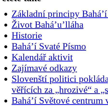
Základní principy Bahá’í
Život Bahá’u’lláha
Historie
Bahá’í Svaté Písmo
Kalendář aktivit
Zajímavé odkazy
Slovenští politici poklád
věřících za „hrozivé“ a „
Bahá’í Světové centrum v