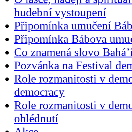
hudební vystoupení
Připomínka umučení Bába
Připomínka Bábova umuče
Co znamená slovo Bahá’í 
Pozvánka na Festival de
Role rozmanitosti v demok
democracy
Role rozmanitosti v demo
ohlédnutí
Akce