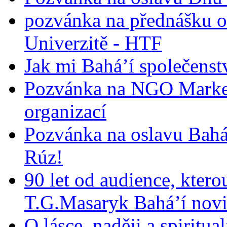
pozvánka na přednášku o
Univerzitě - HTF
Jak mi Bahá’í společenst
Pozvánka na NGO Market
organizací
Pozvánka na oslavu Bah
Rúz!
90 let od audience, ktero
T.G.Masaryk Bahá’í novi
O lásce, naději a spiritua