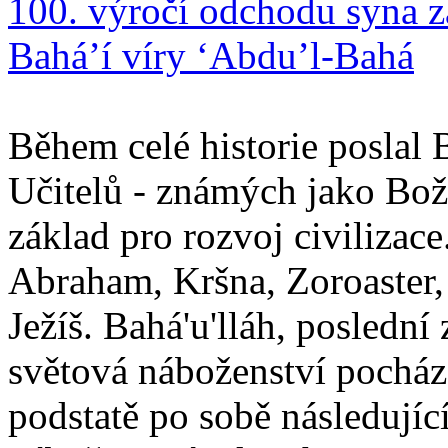
100. výročí odchodu syna z
Bahá’í víry ‘Abdu’l-Bahá
Během celé historie poslal 
Učitelů - známých jako Boží
základ pro rozvoj civilizace
Abraham, Kršna, Zoroaster
Ježíš. Bahá'u'lláh, poslední 
světová náboženství pocháze
podstatě po sobě následují