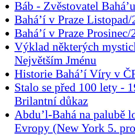
Báb - Zvěstovatel Bahá’u
Bahá’í v Praze Listopad
Bahá’í v Praze Prosinec/
Výklad některých mysti
Největším Jménu
Historie Bahá’í Víry v Č
Stalo se před 100 lety -
Brilantní důkaz
Abdu’l-Bahá na palubě lo
Evropy (New York 5. pro