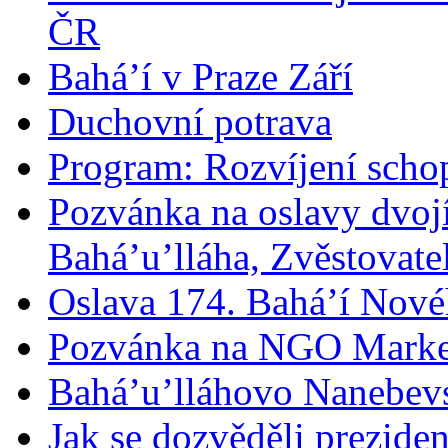
ČR
Bahá’í v Praze Září
Duchovní potrava
Program: Rozvíjení schop
Pozvánka na oslavy dvoj
Bahá’u’lláha, Zvěstovatel
Oslava 174. Bahá’í Nové
Pozvánka na NGO Marke
Bahá’u’lláhovo Nanebev
Jak se dozvěděli prezide