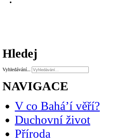
Hledej
Vyhledávání...
NAVIGACE
V co Bahá’í věří?
Duchovní život
Příroda