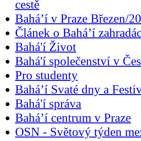
cestě
Bahá’í v Praze Březen/2
Článek o Bahá’í zahradá
Bahá'í Život
Bahá'í společenství v Če
Pro studenty
Bahá’í Svaté dny a Festi
Bahá'í správa
Bahá’í centrum v Praze
OSN - Světový týden me