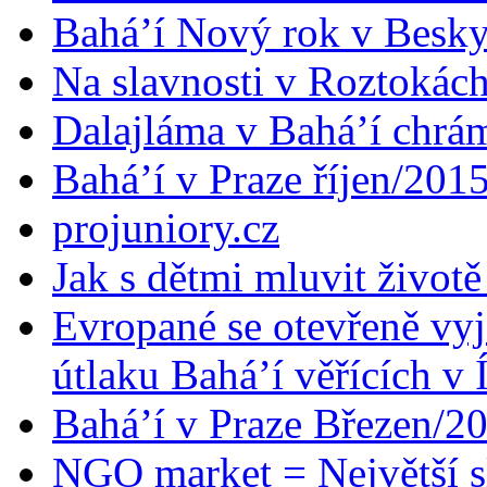
Bahá’í Nový rok v Besk
Na slavnosti v Roztokác
Dalajláma v Bahá’í chrá
Bahá’í v Praze říjen/201
projuniory.cz
Jak s dětmi mluvit životě
Evropané se otevřeně vyj
útlaku Bahá’í věřících v 
Bahá’í v Praze Březen/2
NGO market = Největší s