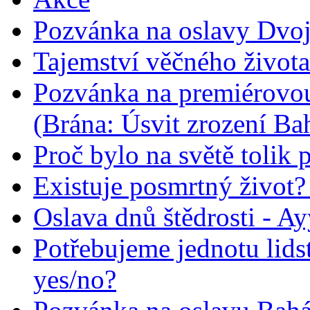
Pozvánka na oslavy Dvoj
Tajemství věčného života
Pozvánka na premiérovou
(Brána: Úsvit zrození Ba
Proč bylo na světě tolik 
Existuje posmrtný život? :
Oslava dnů štědrosti - A
Potřebujeme jednotu lid
yes/no?