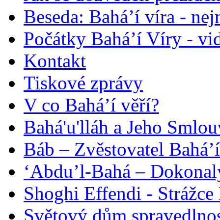
Beseda: Bahá’í víra - ne
Počátky Bahá’í Víry - vi
Kontakt
Tiskové zprávy
V co Bahá’í věří?
Bahá'u'lláh a Jeho Smlou
Báb – Zvěstovatel Bahá’í
‘Abdu’l-Bahá – Dokonalý
Shoghi Effendi - Strážce 
Světový dům spravedlnos