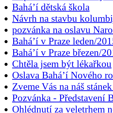
Bahá’í dětská škola
Návrh na stavbu kolumbi
pozvánka na oslavu Naroz
Bahá’í v Praze leden/201
Bahá’í v Praze březen/2
Chtěla jsem být lékařkou
Oslava Bahá’í Nového r
Zveme Vás na náš stáne
Pozvánka - Představení B
Ohlédnutí za veletrhem n