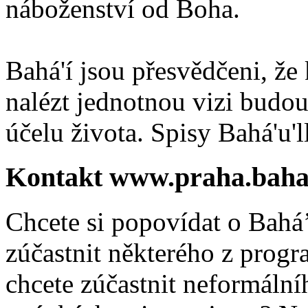
náboženství od Boha.
Bahá'í jsou přesvědčeni, že 
nalézt jednotnou vizi budou
účelu života. Spisy Bahá'u'll
Kontakt www.praha.baha
Chcete si popovídat o Bahá’
zúčastnit některého z prog
chcete zúčastnit neformálníh