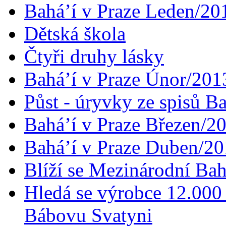
Bahá’í v Praze Leden/20
Dětská škola
Čtyři druhy lásky
Bahá’í v Praze Únor/201
Půst - úryvky ze spisů B
Bahá’í v Praze Březen/2
Bahá’í v Praze Duben/2
Blíží se Mezinárodní Bah
Hledá se výrobce 12.000 
Bábovu Svatyni