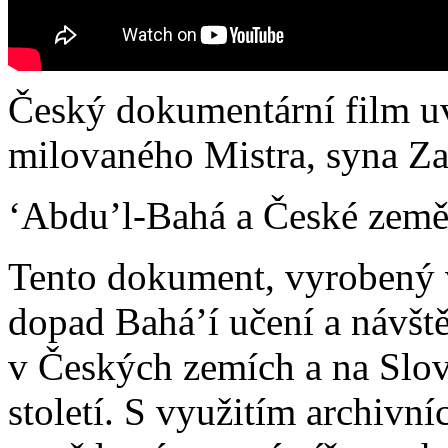
Český dokumentární film u
milovaného Mistra, syna Zak
ʻAbdu’l-Bahá a České zem
Tento dokument, vyrobený 
dopad Bahá’í učení a návšt
v Českých zemích a na Slove
století. S využitím archivní