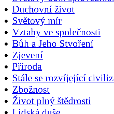
Duchovní život
Světový mír
Vztahy ve společnosti
Bůh a Jeho Stvoření
Zjevení
Příroda
Stále se rozvíjející civili
Zbožnost
Život plný štědrosti
Lidská duše