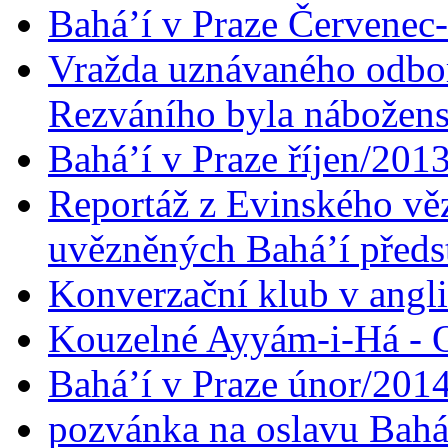
Bahá’í v Praze Červenec
Vražda uznávaného odbor
Rezváního byla nábožen
Bahá’í v Praze říjen/201
Reportáž z Evinského věz
uvězněných Bahá’í předst
Konverzační klub v angl
Kouzelné Ayyám-i-Há - O
Bahá’í v Praze únor/201
pozvánka na oslavu Bahá