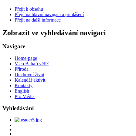
Přejít k obsahu
Přejít na hlavní navigaci a přihlášení
Přejít na další informace
Zobrazit ve vyhledávání navigaci
Navigace
Home-page
V co Bahá’í věří?
Příroda
Duchovní život
Kalendář aktivit
Kontakty
English
Pro Média
Vyhledávání