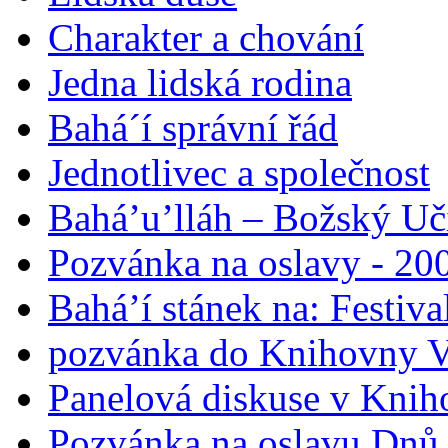
Charakter a chování
Jedna lidská rodina
Bahá´í správní řád
Jednotlivec a společnost
Bahá’u’lláh – Božský Uči
Pozvánka na oslavy - 200
Bahá’í stánek na: Festiv
pozvánka do Knihovny V
Panelová diskuse v Knih
Pozvánka na oslavu Dnů 