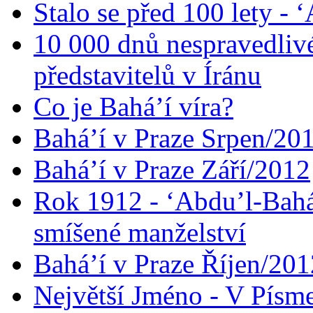
Stalo se před 100 lety -
10 000 dnů nespravedliv
představitelů v Íránu
Co je Bahá’í víra?
Bahá’í v Praze Srpen/20
Bahá’í v Praze Září/2012
Rok 1912 - ‘Abdu’l-Bahá
smíšené manželství
Bahá’í v Praze Říjen/201
Největší Jméno - V Písm