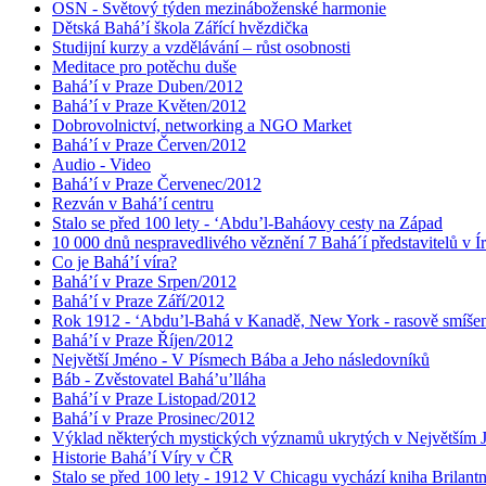
OSN - Světový týden mezináboženské harmonie
Dětská Bahá’í škola Zářící hvězdička
Studijní kurzy a vzdělávání – růst osobnosti
Meditace pro potěchu duše
Bahá’í v Praze Duben/2012
Bahá’í v Praze Květen/2012
Dobrovolnictví, networking a NGO Market
Bahá’í v Praze Červen/2012
Audio - Video
Bahá’í v Praze Červenec/2012
Rezván v Bahá’í centru
Stalo se před 100 lety - ‘Abdu’l-Baháovy cesty na Západ
10 000 dnů nespravedlivého věznění 7 Bahá´í představitelů v Í
Co je Bahá’í víra?
Bahá’í v Praze Srpen/2012
Bahá’í v Praze Září/2012
Rok 1912 - ‘Abdu’l-Bahá v Kanadě, New York - rasově smíšen
Bahá’í v Praze Říjen/2012
Největší Jméno - V Písmech Bába a Jeho následovníků
Báb - Zvěstovatel Bahá’u’lláha
Bahá’í v Praze Listopad/2012
Bahá’í v Praze Prosinec/2012
Výklad některých mystických významů ukrytých v Největším
Historie Bahá’í Víry v ČR
Stalo se před 100 lety - 1912 V Chicagu vychází kniha Brilant