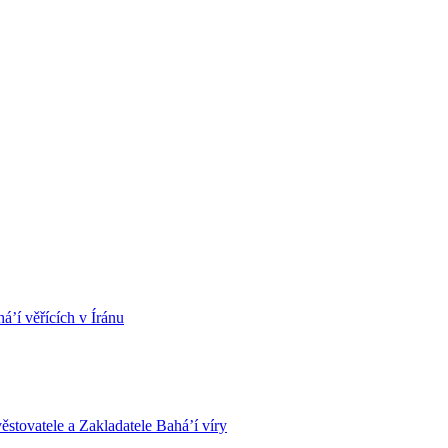
á’í věřících v Íránu
stovatele a Zakladatele Bahá’í víry