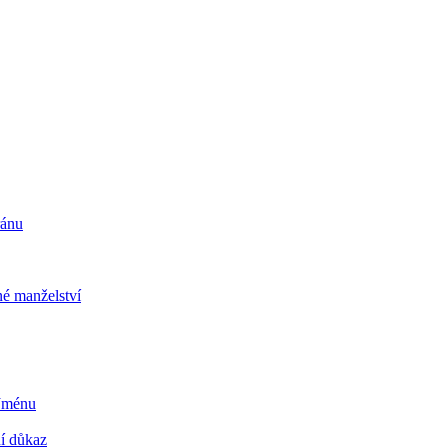
ránu
é manželství
 Jménu
ní důkaz