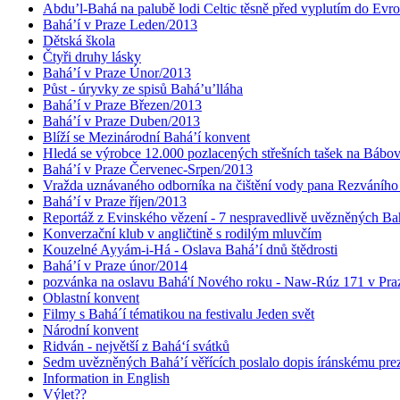
Abdu’l-Bahá na palubě lodi Celtic těsně před vyplutím do Evr
Bahá’í v Praze Leden/2013
Dětská škola
Čtyři druhy lásky
Bahá’í v Praze Únor/2013
Půst - úryvky ze spisů Bahá’u’lláha
Bahá’í v Praze Březen/2013
Bahá’í v Praze Duben/2013
Blíží se Mezinárodní Bahá’í konvent
Hledá se výrobce 12.000 pozlacených střešních tašek na Bábo
Bahá’í v Praze Červenec-Srpen/2013
Vražda uznávaného odborníka na čištění vody pana Rezváního
Bahá’í v Praze říjen/2013
Reportáž z Evinského vězení - 7 nespravedlivě uvězněných Bahá
Konverzační klub v angličtině s rodilým mluvčím
Kouzelné Ayyám-i-Há - Oslava Bahá’í dnů štědrosti
Bahá’í v Praze únor/2014
pozvánka na oslavu Bahá'í Nového roku - Naw-Rúz 171 v Praz
Oblastní konvent
Filmy s Bahá´í tématikou na festivalu Jeden svět
Národní konvent
Ridván - největší z Bahá‘í svátků
Sedm uvězněných Bahá’í věřících poslalo dopis íránskému pr
Information in English
Výlet??