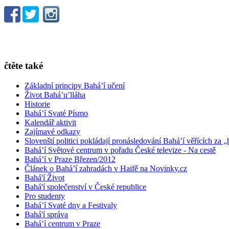
čtěte také
Základní principy Bahá’í učení
Život Bahá’u’lláha
Historie
Bahá’í Svaté Písmo
Kalendář aktivit
Zajímavé odkazy
Slovenští politici pokládají pronásledování Bahá’í věřících za „
Bahá’í Světové centrum v pořadu České televize - Na cestě
Bahá’í v Praze Březen/2012
Článek o Bahá’í zahradách v Haifě na Novinky.cz
Bahá'í Život
Bahá'í společenství v České republice
Pro studenty
Bahá’í Svaté dny a Festivaly
Bahá'í správa
Bahá’í centrum v Praze