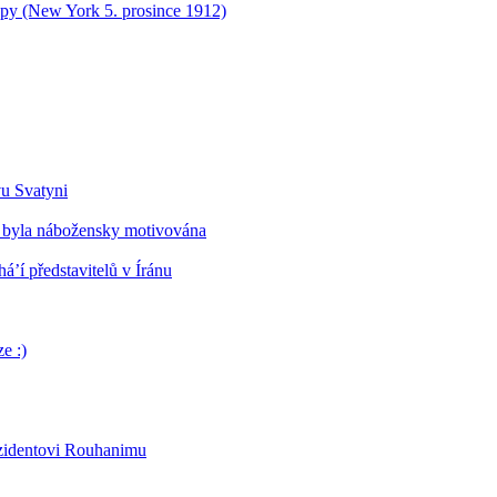
opy (New York 5. prosince 1912)
vu Svatyni
 byla nábožensky motivována
’í představitelů v Íránu
e :)
ezidentovi Rouhanimu