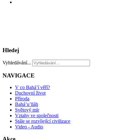
Hledej
Vyhledávání...
NAVIGACE
V co Bahá’í věří?
Duchovní život
Příroda
Bahá’u’lláh
Světový mír
Vztahy ve společnosti
Stále se rozvíjející civilizace
Video - Audio
Akce