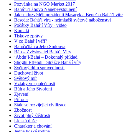
Pozvánka na NGO Market 2017
Bahá’u’lláhovo Nanebevstoupení
Jak se dozvěděli prezidenti Masaryk a Beneš o Bahá’í víře
Beseda: Bahá’í víra - nejmladší světové náboženství
Počátky Bahá’í Víry - video
Kontakt
Tiskové zprávy
V co Bahá’í věří?
Bahá'u'lláh a Jeho Smlouva
Báb – Zvěstovatel Bahá’í Víry
‘Abdu’l-Bahá – Dokonalý příklad
Shoghi Effendi - Strážce Bahá'í víry
Světový dům spravedlnosti
Duchovní život
Světový mír
Vztahy ve společnosti
Bůh a Jeho Stvoření
Zjevení
Příroda
Stále se rozvíjející civilizace
Zbožnost
Život plný štědrosti
Lidská duše
Charakter a chování
Jedna lidská rodina