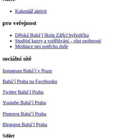
Kalendář aktivit
pro veřejnost
Dětská Bahá’í škola Zářící hvězdička
Studijní kurzy a vzdělávání – růst osobnosti
Meditace pro potěchu duše
sociální sítě
Instagram Bahá’í v Praze
Bahá’í Praha na Facebooku
Twitter Bahá’í Praha
Youtube Bahá’í Praha
Pinterest Bahá’í Praha
Blogspot Bahá’í Praha
Sdílet