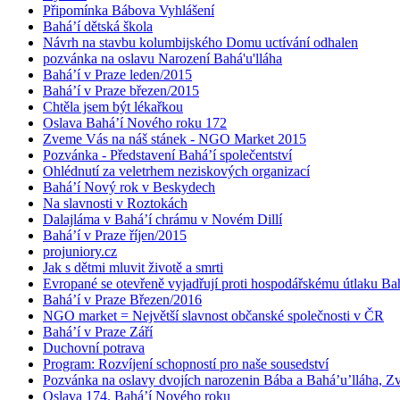
Připomínka Bábova Vyhlášení
Bahá’í dětská škola
Návrh na stavbu kolumbijského Domu uctívání odhalen
pozvánka na oslavu Narození Bahá'u'lláha
Bahá’í v Praze leden/2015
Bahá’í v Praze březen/2015
Chtěla jsem být lékařkou
Oslava Bahá’í Nového roku 172
Zveme Vás na náš stánek - NGO Market 2015
Pozvánka - Představení Bahá’í společentství
Ohlédnutí za veletrhem neziskových organizací
Bahá’í Nový rok v Beskydech
Na slavnosti v Roztokách
Dalajláma v Bahá’í chrámu v Novém Dillí
Bahá’í v Praze říjen/2015
projuniory.cz
Jak s dětmi mluvit životě a smrti
Evropané se otevřeně vyjadřují proti hospodářskému útlaku Bah
Bahá’í v Praze Březen/2016
NGO market = Největší slavnost občanské společnosti v ČR
Bahá’í v Praze Září
Duchovní potrava
Program: Rozvíjení schopností pro naše sousedství
Pozvánka na oslavy dvojích narozenin Bába a Bahá’u’lláha, Zvě
Oslava 174. Bahá’í Nového roku