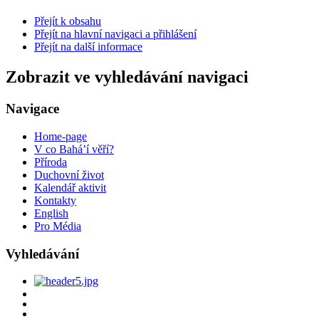
Přejít k obsahu
Přejít na hlavní navigaci a přihlášení
Přejít na další informace
Zobrazit ve vyhledávání navigaci
Navigace
Home-page
V co Bahá’í věří?
Příroda
Duchovní život
Kalendář aktivit
Kontakty
English
Pro Média
Vyhledávání