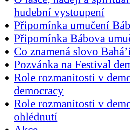
hudební vystoupení
Připomínka umučení Bába
Připomínka Bábova umuče
Co znamená slovo Bahá’í 
Pozvánka na Festival de
Role rozmanitosti v demok
democracy
Role rozmanitosti v demo
ohlédnutí
Akce