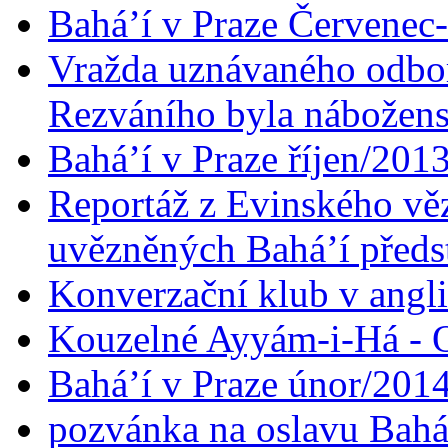
Bahá’í v Praze Červenec
Vražda uznávaného odbor
Rezváního byla nábožen
Bahá’í v Praze říjen/201
Reportáž z Evinského věz
uvězněných Bahá’í předst
Konverzační klub v angl
Kouzelné Ayyám-i-Há - O
Bahá’í v Praze únor/201
pozvánka na oslavu Bahá