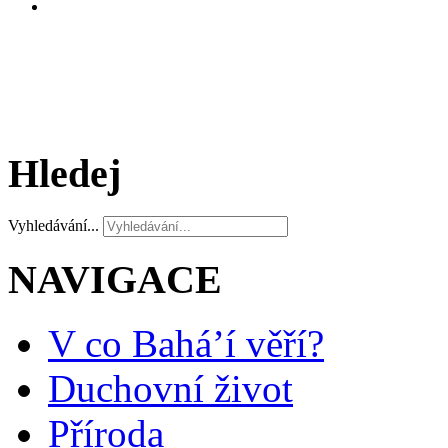
Hledej
Vyhledávání...
NAVIGACE
V co Bahá’í věří?
Duchovní život
Příroda