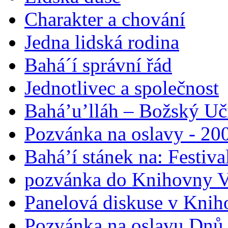
Charakter a chování
Jedna lidská rodina
Bahá´í správní řád
Jednotlivec a společnost
Bahá’u’lláh – Božský Uči
Pozvánka na oslavy - 200
Bahá’í stánek na: Festiv
pozvánka do Knihovny V
Panelová diskuse v Knih
Pozvánka na oslavu Dnů 