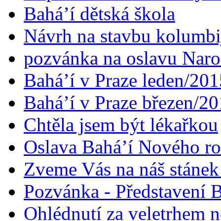
Bahá’í dětská škola
Návrh na stavbu kolumbi
pozvánka na oslavu Naroz
Bahá’í v Praze leden/201
Bahá’í v Praze březen/2
Chtěla jsem být lékařkou
Oslava Bahá’í Nového r
Zveme Vás na náš stáne
Pozvánka - Představení B
Ohlédnutí za veletrhem n