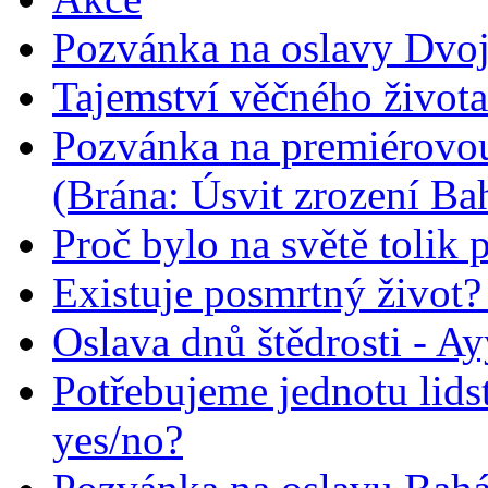
Pozvánka na oslavy Dvoj
Tajemství věčného života
Pozvánka na premiérovou
(Brána: Úsvit zrození Ba
Proč bylo na světě tolik 
Existuje posmrtný život? :
Oslava dnů štědrosti - A
Potřebujeme jednotu lid
yes/no?