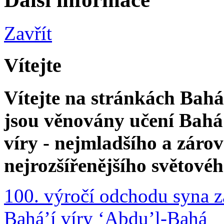
Zavřít
Vítejte
Vítejte na stránkách Bahá'
jsou věnovány učení Bahá'
víry - nejmladšího a zár
nejrozšířenějšího světové
100. výročí odchodu syna z
Bahá’í víry ‘Abdu’l-Bahá