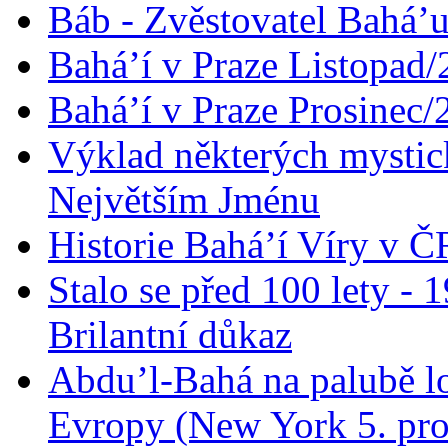
Báb - Zvěstovatel Bahá’u
Bahá’í v Praze Listopad
Bahá’í v Praze Prosinec/
Výklad některých mysti
Největším Jménu
Historie Bahá’í Víry v Č
Stalo se před 100 lety -
Brilantní důkaz
Abdu’l-Bahá na palubě lo
Evropy (New York 5. pro