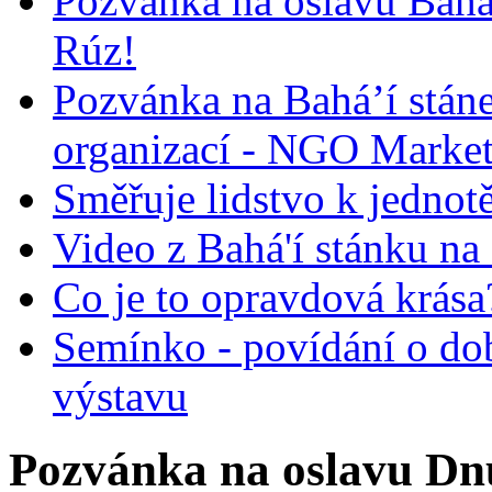
Pozvánka na oslavu Bah
Rúz!
Pozvánka na Bahá’í stán
organizací - NGO Marke
Směřuje lidstvo k jednot
Video z Bahá'í stánku na
Co je to opravdová krása?
Semínko - povídání o do
výstavu
Pozvánka na oslavu Dnů