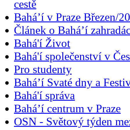
cestě
Bahá’í v Praze Březen/2
Článek o Bahá’í zahradá
Bahá'í Život
Bahá'í společenství v Če
Pro studenty
Bahá’í Svaté dny a Festi
Bahá'í správa
Bahá’í centrum v Praze
OSN - Světový týden me