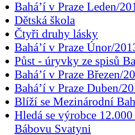
Bahá’í v Praze Leden/20
Dětská škola
Čtyři druhy lásky
Bahá’í v Praze Únor/201
Půst - úryvky ze spisů B
Bahá’í v Praze Březen/2
Bahá’í v Praze Duben/2
Blíží se Mezinárodní Bah
Hledá se výrobce 12.000 
Bábovu Svatyni