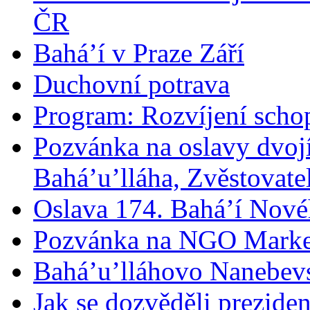
ČR
Bahá’í v Praze Září
Duchovní potrava
Program: Rozvíjení schop
Pozvánka na oslavy dvoj
Bahá’u’lláha, Zvěstovatel
Oslava 174. Bahá’í Nové
Pozvánka na NGO Marke
Bahá’u’lláhovo Nanebev
Jak se dozvěděli prezide