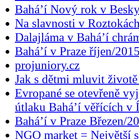
Bahá’í Nový rok v Besk
Na slavnosti v Roztokác
Dalajláma v Bahá’í chrá
Bahá’í v Praze říjen/201
projuniory.cz
Jak s dětmi mluvit životě
Evropané se otevřeně vyj
útlaku Bahá’í věřících v 
Bahá’í v Praze Březen/2
NGO market = Největší s