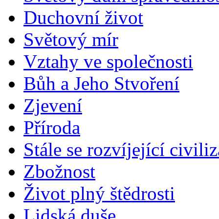
Duchovní život
Světový mír
Vztahy ve společnosti
Bůh a Jeho Stvoření
Zjevení
Příroda
Stále se rozvíjející civili
Zbožnost
Život plný štědrosti
Lidská duše