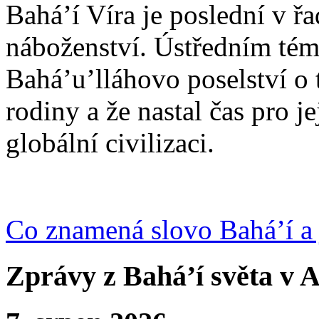
Bahá’í Víra je poslední v ř
náboženství. Ústředním tém
Bahá’u’lláhovo poselství o 
rodiny a že nastal čas pro j
globální civilizaci.
Co znamená slovo Bahá’í a 
Zprávy z Bahá’í světa v A