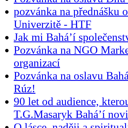
pozvánka na přednášku o
Univerzitě - HTF
Jak mi Bahá’í společenst
Pozvánka na NGO Market
organizací
Pozvánka na oslavu Bah
Rúz!
90 let od audience, ktero
T.G.Masaryk Bahá’í novi
O lásce, naději a spiritua