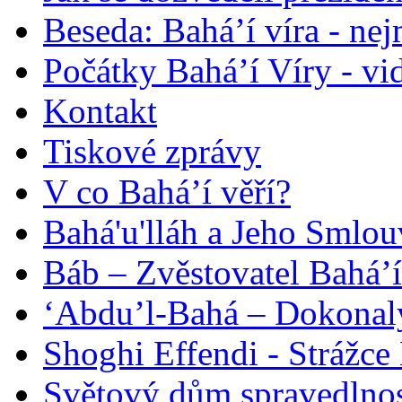
Beseda: Bahá’í víra - ne
Počátky Bahá’í Víry - vi
Kontakt
Tiskové zprávy
V co Bahá’í věří?
Bahá'u'lláh a Jeho Smlou
Báb – Zvěstovatel Bahá’í
‘Abdu’l-Bahá – Dokonalý
Shoghi Effendi - Strážce 
Světový dům spravedlnos