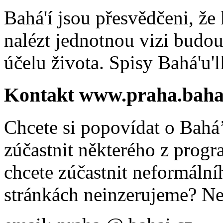
Bahá'í jsou přesvědčeni, že 
nalézt jednotnou vizi budou
účelu života. Spisy Bahá'u'll
Kontakt www.praha.baha
Chcete si popovídat o Bahá’
zúčastnit některého z prog
chcete zúčastnit neformálníh
stránkách neinzerujeme? Ne