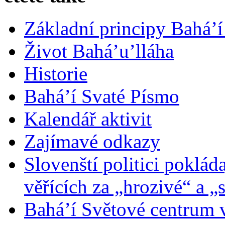
Základní principy Bahá’í
Život Bahá’u’lláha
Historie
Bahá’í Svaté Písmo
Kalendář aktivit
Zajímavé odkazy
Slovenští politici poklád
věřících za „hrozivé“ a „
Bahá’í Světové centrum v