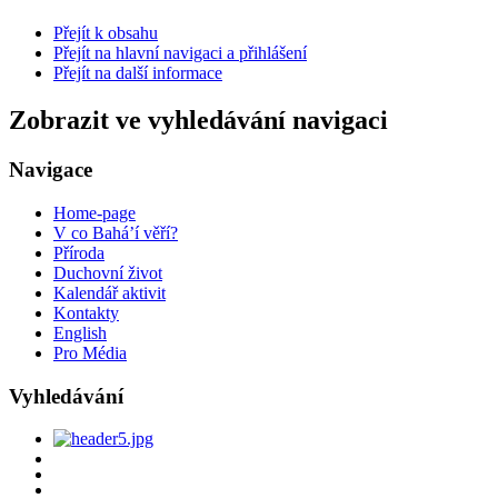
Přejít k obsahu
Přejít na hlavní navigaci a přihlášení
Přejít na další informace
Zobrazit ve vyhledávání navigaci
Navigace
Home-page
V co Bahá’í věří?
Příroda
Duchovní život
Kalendář aktivit
Kontakty
English
Pro Média
Vyhledávání