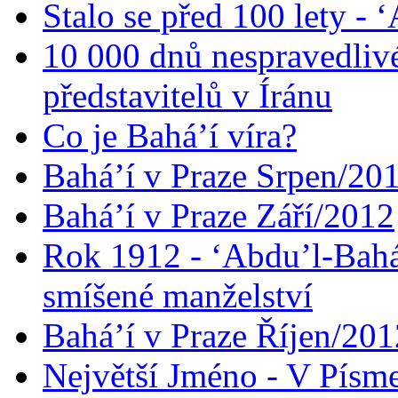
Stalo se před 100 lety -
10 000 dnů nespravedliv
představitelů v Íránu
Co je Bahá’í víra?
Bahá’í v Praze Srpen/20
Bahá’í v Praze Září/2012
Rok 1912 - ‘Abdu’l-Bahá
smíšené manželství
Bahá’í v Praze Říjen/201
Největší Jméno - V Písm