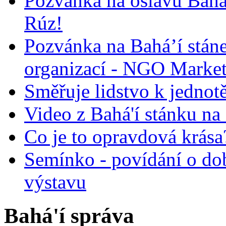
Pozvánka na oslavu Bah
Rúz!
Pozvánka na Bahá’í stán
organizací - NGO Marke
Směřuje lidstvo k jednot
Video z Bahá'í stánku na
Co je to opravdová krása?
Semínko - povídání o do
výstavu
Bahá'í správa