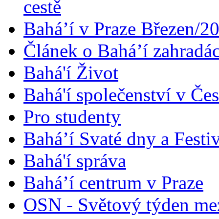
cestě
Bahá’í v Praze Březen/2
Článek o Bahá’í zahradá
Bahá'í Život
Bahá'í společenství v Če
Pro studenty
Bahá’í Svaté dny a Festi
Bahá'í správa
Bahá’í centrum v Praze
OSN - Světový týden me