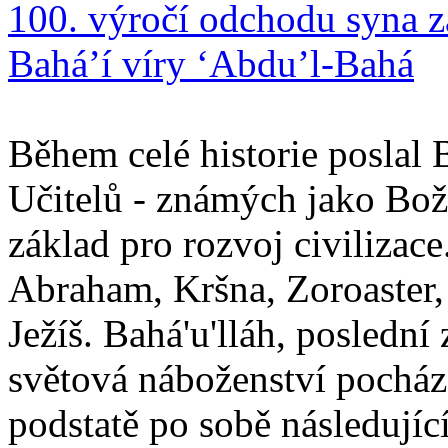
100. výročí odchodu syna z
Bahá’í víry ‘Abdu’l-Bahá
Během celé historie poslal 
Učitelů - známých jako Boží
základ pro rozvoj civilizace
Abraham, Kršna, Zoroaster
Ježíš. Bahá'u'lláh, poslední 
světová náboženství pocháze
podstatě po sobě následují