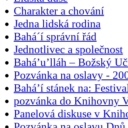
Charakter a chování
Jedna lidská rodina
Bahá´í správní řád
Jednotlivec a společnost
Bahá’u’lláh – Božský Uči
Pozvánka na oslavy - 200
Bahá’í stánek na: Festiv
pozvánka do Knihovny V
Panelová diskuse v Knih
Pozvánka na oslavu Dnů 