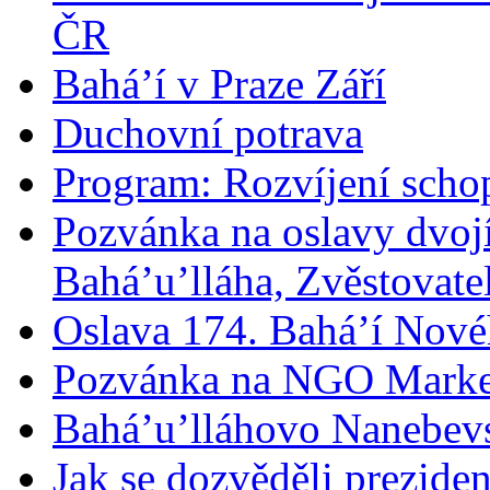
ČR
Bahá’í v Praze Září
Duchovní potrava
Program: Rozvíjení schop
Pozvánka na oslavy dvoj
Bahá’u’lláha, Zvěstovatel
Oslava 174. Bahá’í Nové
Pozvánka na NGO Marke
Bahá’u’lláhovo Nanebev
Jak se dozvěděli prezide