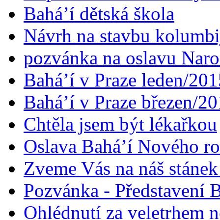
Bahá’í dětská škola
Návrh na stavbu kolumbi
pozvánka na oslavu Naroz
Bahá’í v Praze leden/201
Bahá’í v Praze březen/2
Chtěla jsem být lékařkou
Oslava Bahá’í Nového r
Zveme Vás na náš stáne
Pozvánka - Představení B
Ohlédnutí za veletrhem n