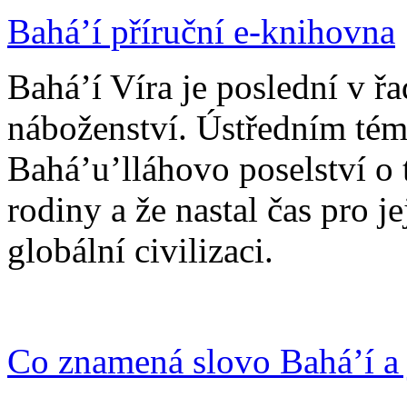
Bahá’í příruční e-knihovna
Bahá’í Víra je poslední v ř
náboženství. Ústředním tém
Bahá’u’lláhovo poselství o 
rodiny a že nastal čas pro j
globální civilizaci.
Co znamená slovo Bahá’í a 