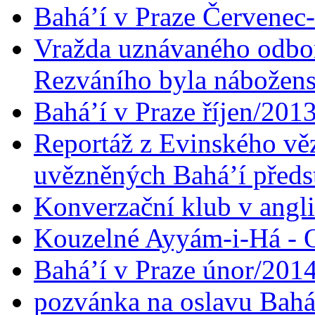
Bahá’í v Praze Červenec
Vražda uznávaného odbor
Rezváního byla nábožen
Bahá’í v Praze říjen/201
Reportáž z Evinského věz
uvězněných Bahá’í předst
Konverzační klub v angl
Kouzelné Ayyám-i-Há - O
Bahá’í v Praze únor/201
pozvánka na oslavu Bahá