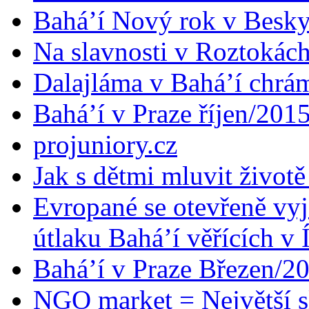
Bahá’í Nový rok v Besk
Na slavnosti v Roztokác
Dalajláma v Bahá’í chrá
Bahá’í v Praze říjen/201
projuniory.cz
Jak s dětmi mluvit životě
Evropané se otevřeně vyj
útlaku Bahá’í věřících v 
Bahá’í v Praze Březen/2
NGO market = Největší s