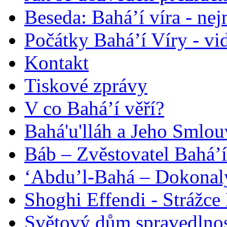
Beseda: Bahá’í víra - ne
Počátky Bahá’í Víry - vi
Kontakt
Tiskové zprávy
V co Bahá’í věří?
Bahá'u'lláh a Jeho Smlou
Báb – Zvěstovatel Bahá’í
‘Abdu’l-Bahá – Dokonalý
Shoghi Effendi - Strážce 
Světový dům spravedlnos