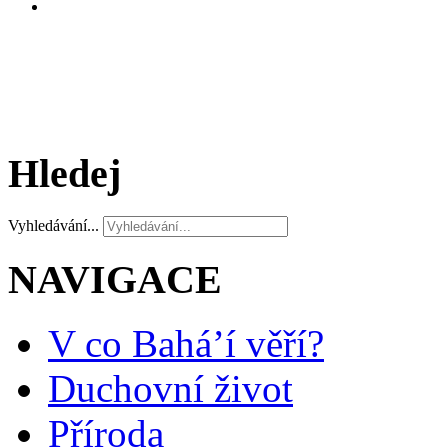
Hledej
Vyhledávání...
NAVIGACE
V co Bahá’í věří?
Duchovní život
Příroda