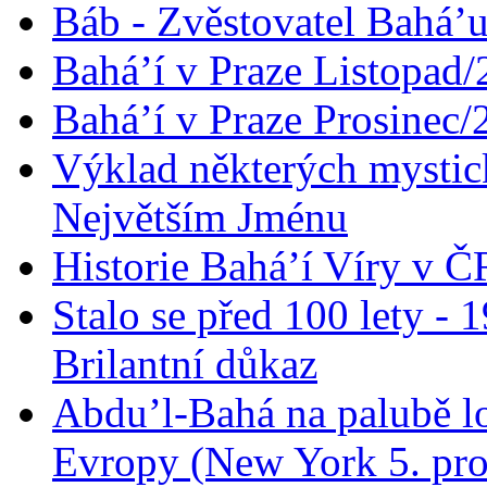
Báb - Zvěstovatel Bahá’u
Bahá’í v Praze Listopad
Bahá’í v Praze Prosinec/
Výklad některých mysti
Největším Jménu
Historie Bahá’í Víry v Č
Stalo se před 100 lety -
Brilantní důkaz
Abdu’l-Bahá na palubě lo
Evropy (New York 5. pro