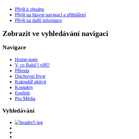
Přejít k obsahu
Přejít na hlavní navigaci a přihlášení
Přejít na další informace
Zobrazit ve vyhledávání navigaci
Navigace
Home-page
V co Bahá’í věří?
Příroda
Duchovní život
Kalendář aktivit
Kontakty
English
Pro Média
Vyhledávání