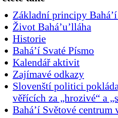
Základní principy Bahá’í
Život Bahá’u’lláha
Historie
Bahá’í Svaté Písmo
Kalendář aktivit
Zajímavé odkazy
Slovenští politici poklád
věřících za „hrozivé“ a „
Bahá’í Světové centrum v