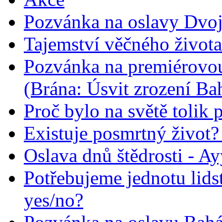
Pozvánka na oslavy Dvoj
Tajemství věčného života
Pozvánka na premiérovou
(Brána: Úsvit zrození Ba
Proč bylo na světě tolik 
Existuje posmrtný život? :
Oslava dnů štědrosti - A
Potřebujeme jednotu lid
yes/no?