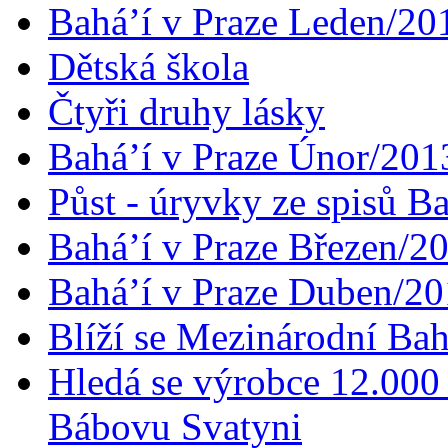
Bahá’í v Praze Leden/20
Dětská škola
Čtyři druhy lásky
Bahá’í v Praze Únor/201
Půst - úryvky ze spisů B
Bahá’í v Praze Březen/2
Bahá’í v Praze Duben/2
Blíží se Mezinárodní Bah
Hledá se výrobce 12.000 
Bábovu Svatyni