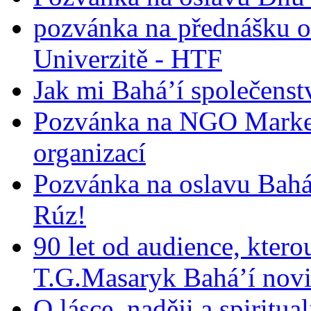
pozvánka na přednášku o
Univerzitě - HTF
Jak mi Bahá’í společenst
Pozvánka na NGO Market
organizací
Pozvánka na oslavu Bah
Rúz!
90 let od audience, ktero
T.G.Masaryk Bahá’í novi
O lásce, naději a spiritua