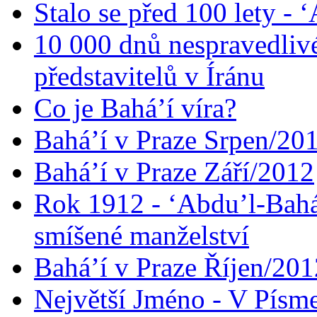
Stalo se před 100 lety -
10 000 dnů nespravedliv
představitelů v Íránu
Co je Bahá’í víra?
Bahá’í v Praze Srpen/20
Bahá’í v Praze Září/2012
Rok 1912 - ‘Abdu’l-Bahá
smíšené manželství
Bahá’í v Praze Říjen/201
Největší Jméno - V Písm