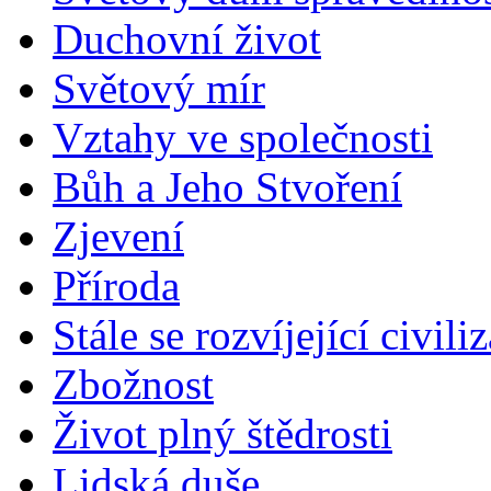
Duchovní život
Světový mír
Vztahy ve společnosti
Bůh a Jeho Stvoření
Zjevení
Příroda
Stále se rozvíjející civili
Zbožnost
Život plný štědrosti
Lidská duše