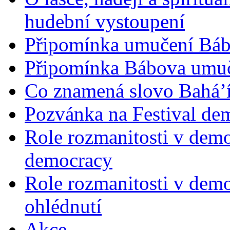
hudební vystoupení
Připomínka umučení Bába
Připomínka Bábova umuče
Co znamená slovo Bahá’í 
Pozvánka na Festival de
Role rozmanitosti v demok
democracy
Role rozmanitosti v demo
ohlédnutí
Akce