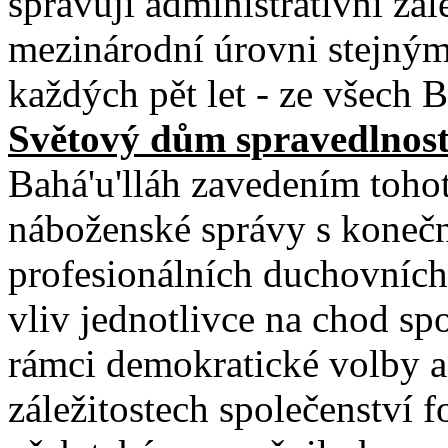
spravují administrativní zál
mezinárodní úrovni stejný
každých pět let - ze všech B
Světový dům spravedlnost
Bahá'u'lláh zavedením toho
náboženské správy s konečno
profesionálních duchovních,
vliv jednotlivce na chod sp
rámci demokratické volby 
záležitostech společenství 